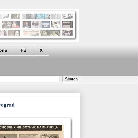
eonu
FB
X
eograd