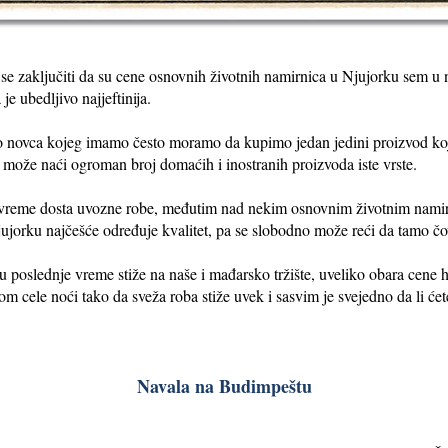
se zaključiti da su cene osnovnih životnih namirnica u Njujorku sem u
e ubedljivo najjeftinija.
 novca kojeg imamo često moramo da kupimo jedan jedini proizvod koji
 može naći ogroman broj domaćih i inostranih proizvoda iste vrste.
e vreme dosta uvozne robe, međutim nad nekim osnovnim životnim nami
jorku najčešće određuje kvalitet, pa se slobodno može reći da tamo čov
 u poslednje vreme stiže na naše i mađarsko tržište, uveliko obara cene 
om cele noći tako da sveža roba stiže uvek i sasvim je svejedno da li ćete
Navala na Budimpeštu