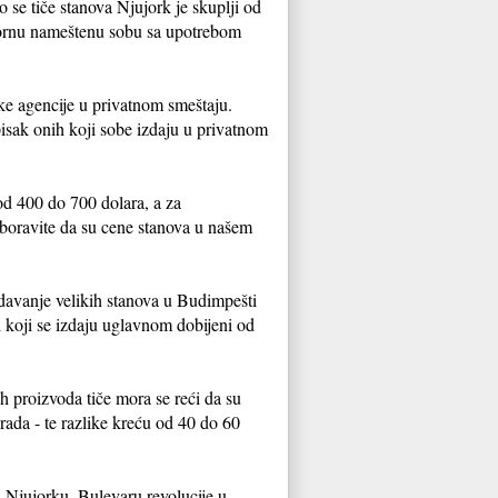
 se tiče stanova Njujork je skuplji od
fornu nameštenu sobu sa upotrebom
čke agencije u privatnom smeštaju.
pisak onih koji sobe izdaju u privatnom
od 400 do 700 dolara, a za
zaboravite da su cene stanova u našem
davanje velikih stanova u Budimpešti
i koji se izdaju uglavnom dobijeni od
h proizvoda tiče mora se reći da su
rada - te razlike kreću od 40 do 60
 Njujorku, Bulevaru revolucije u