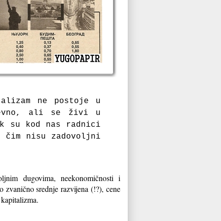
jalizam ne postoje u
evno, ali se živi u
ok su kod nas radnici
u čim nisu zadovoljni
poljnim dugovima, neekonomičnosti i
o zvanično srednje razvijena (!?), cene
 kapitalizma.