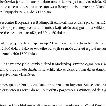
be čoveku je osim hrane potrebno mesto stanovanja i naravno odeća. Što
ni te cene u odnosu na cene stanova u Beogradu nisu preterane. Kom
eriji Njujorka za 200 do 300 dolara.
obu u centru Beograda a u Budimpešti stanovati mesec dana preko turisti
zbog ogromnog broja stranih turista koji saleću ovaj grad, ima veliki s
šti cene su znatno niže, od 50 do 60 dolara.
hetn jer je ujedno i najsigurniji. Mesečna renta za jednosoban stan je 
u 2.500 dolara. Iako su ovo cifre od kojih se može zavrteti u glavi ne, 
a između 400 i 800 dolara.
i da saznamo jer je stambeni fond u Mađarskoj izuzetno ograničen i iz
 stanove u Beogradu drastično su velike ako se uzme u obzir da su stanov
 u privatnom vlasništvu.
meštaja potrebna i odeća kao i pribor za ličnu higijenu. Što se cena ovi
drastično različite i da se u Njujorku - pogotovo u zavisnosti od dela g
bora za ličnu higijenu uzeli smo cene u prodavnicama na Canal Street u