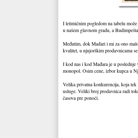
I letimičnim pogledom na tabelu može 
u našem glavnom gradu, a Budimpešta j
Međutim, dok Mađari i mi za ono malo
kvalitet, u njujorškim prodavnicama se
I kod nas i kod Mađara je u poslednj
monopol. Osim cene, izbor kupca u Nju
Velika privatna konkurencija, koja tek
usluge. Veliki broj prodavnica radi tok
časova pre ponoći.