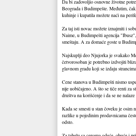
Da bi zadovoljio osnovne životne potre
Beograda i Budimpešte. Međutim, čak 
kuhinje i kupatila možete naći na perif
Za taj isti novac možete iznajmiti i s
Naime, u Budimpešti agencija "Ibusz", 
smeštaju. A za domaće goste u Budimpe
Najskuplji deo Njujorka je svakako Men
četvorosoban je potrebno izdvojiti bliz
glavnom gradu koji se izdaju strancim
Cene stanova u Budimpešti nismo uspel
nije uobičajeno. A što se tiče renti za
društva na korišćenje i da se ne nalaze
Kada se smesti u stan čoveku je osim na
razlike u pojedinim prodavnicama često 
odsto.
Za tabelu sa cenama odeće, obuće i pri