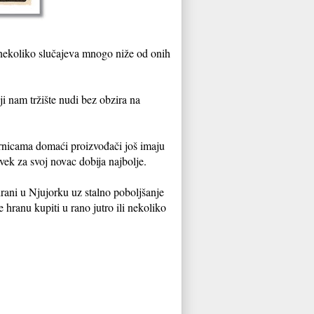
 nekoliko slučajeva mnogo niže od onih
 nam tržište nudi bez obzira na
rnicama domaći proizvođači još imaju
ek za svoj novac dobija najbolje.
hrani u Njujorku uz stalno poboljšanje
 hranu kupiti u rano jutro ili nekoliko