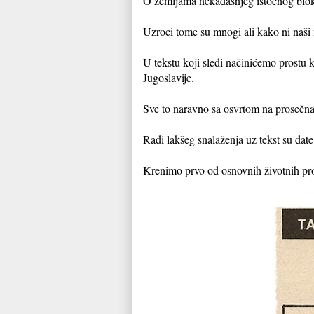
O zemljama nekadašnjeg istočnog bloka
Uzroci tome su mnogi ali kako ni naši 
U tekstu koji sledi načinićemo prostu
Jugoslavije.
Sve to naravno sa osvrtom na prosečna 
Radi lakšeg snalaženja uz tekst su da
Krenimo prvo od osnovnih životnih pro