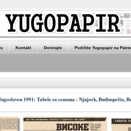
ru
Kontakt
Donirajte
Podržite Yugopapir na Patr
ugosloven 1991: Tabele sa cenama - Njujork, Budimpešta, B