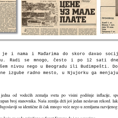
 je i nama i Mađarima do skoro davao soci
zmu. Radi se mnogo, često i po 12 sati dn
šem nivou nego u Beogradu ili Budimpešti. D
ne izgube radno mesto, u Njujorku ga menjaj
 jedna od vodećih zemalja sveta po visini godišnje inflacije, s
upan broj stanovnika. Naša zemlja drži još jedan neslavan rekord. Iak
Jugoslaviji su identične ili čak mnogo veće nego u zemljama razvijenog