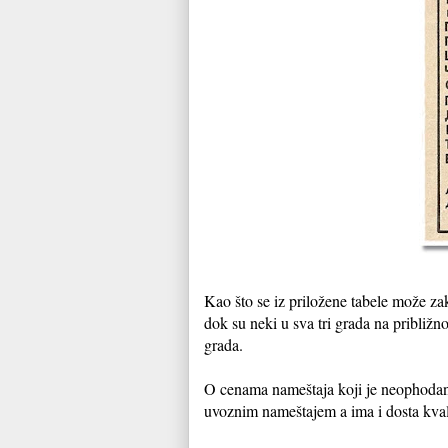
Kao što se iz priložene tabele može zak
dok su neki u sva tri grada na približn
grada.
O cenama nameštaja koji je neophodan
uvoznim nameštajem a ima i dosta kva