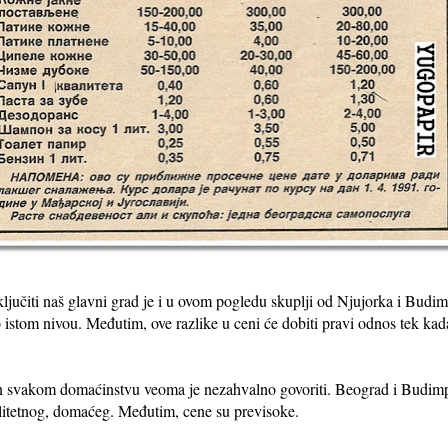
ljučiti naš glavni grad je i u ovom pogledu skuplji od Njujorka i Budimp
o istom nivou. Međutim, ove razlike u ceni će dobiti pravi odnos tek ka
 svakom domaćinstvu veoma je nezahvalno govoriti. Beograd i Budimp
litetnog, domaćeg. Međutim, cene su previsoke.