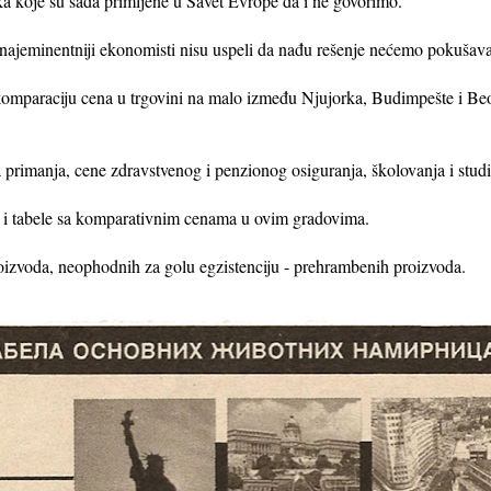
 koje su sada primljene u Savet Evrope da i ne govorimo.
najeminentniji ekonomisti nisu uspeli da nađu rešenje nećemo pokušavat
 komparaciju cena u trgovini na malo između Njujorka, Budimpešte i Be
primanja, cene zdravstvenog i penzionog osiguranja, školovanja i studira
te i tabele sa komparativnim cenama u ovim gradovima.
izvoda, neophodnih za golu egzistenciju - prehrambenih proizvoda.