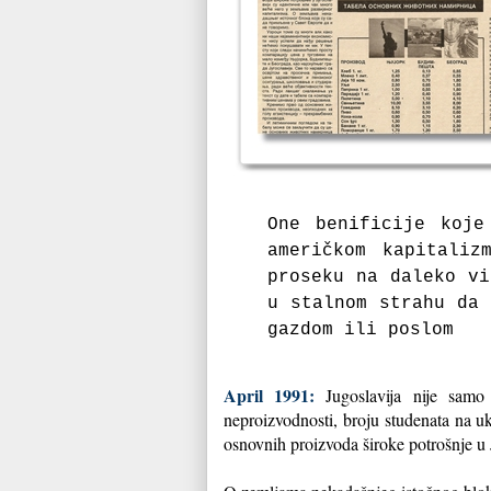
One benificije koje
američkom kapitali
proseku na daleko vi
u stalnom strahu da 
gazdom ili poslom
April 1991:
Jugoslavija nije samo
neproizvodnosti, broju studenata na uk
osnovnih proizvoda široke potrošnje u 