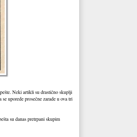
ešte. Neki artikli su drastično skuplji
da se uporede prosečne zarade u ova tri
ešta su danas pretrpani skupim