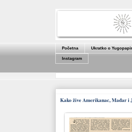
Početna
Ukratko o Yugopapi
Instagram
Kako žive Amerikanac, Mađar i J