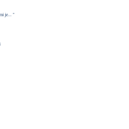
i je... "
i