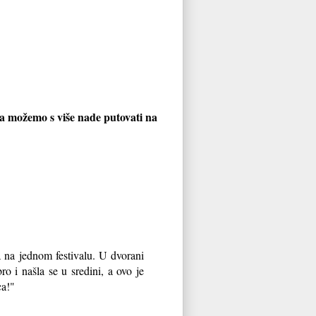
da možemo s više nade putovati na
a na jednom festivalu. U dvorani
ro i našla se u sredini, a ovo je
ca!"