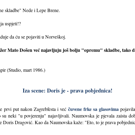
orne skladbe" Nede i Lepe Brene.
ja uspjeti!?
aduje da ću se pojaviti u Norveškoj.
anžer Mato Došen već najavljuju još bolju "opremu" skladbe, tako 
pir (Studio, mart 1986.)
Iza scene: Doris je - prava pobjednica!
čuvene frke sa glasovima
e prvi put nakon Zagrebfesta i već
pojavil
to su neki "u povjerenju" najavljivali. Naumovska je pjevala zaista dob
de Doris Dragović. Kao da Naumovska kaže: "Eto, to je prava pobjedni