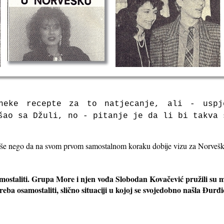
 neke recepte za to natjecanje, ali - uspj
šao sa Džuli, no - pitanje je da li bi takva 
više nego da na svom prvom samostalnom koraku dobije vizu za Norvešku
amostaliti. Grupa More i njen vođa Slobodan Kovačević pružili su mi
reba osamostaliti, slično situaciji u kojoj se svojedobno našla Đurđ