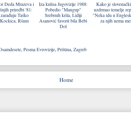
bor Deda Mrazeva i
Iza kulisa Jugovizije 1988:
Kako je slovenačk
njih priredbi '81:
Pobedio "Mangup"
uzdrmao temelje rep
 zarađuju Taško
Srebrnih krila, Lidiji
"Neka idu u Englesk
 Kockica, Ršum
Asanović favorit bila Bebi
za njih nema me
Dol
Osamdesete
,
Pesma Evrovizije
,
Priština
,
Zagreb
Home