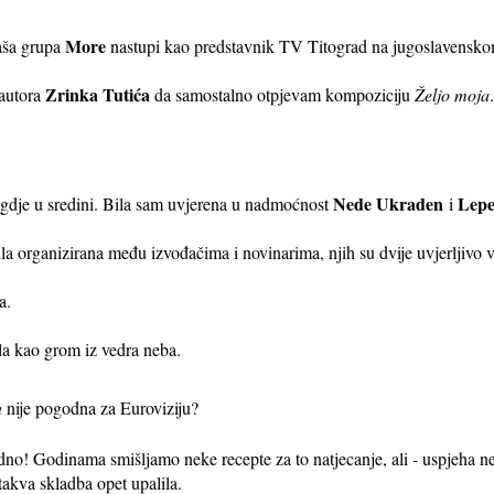
More
naša grupa
nastupi kao predstavnik TV Titograd na jugoslavenskom 
Zrinka Tutića
 autora
da samostalno otpjevam kompoziciju
Željo moja
.
Nede Ukraden
Lepe
negdje u sredini. Bila sam uvjerena u nadmoćnost
i
bila organizirana među izvođačima i novinarima, njih su dvije uvjerljivo v
a.
ila kao grom iz vedra neba.
a
nije pogodna za Euroviziju?
odno! Godinama smišljamo neke recepte za to natjecanje, ali - uspjeha n
i takva skladba opet upalila.