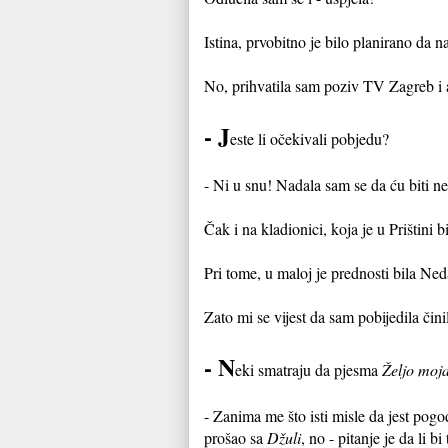
Istina, prvobitno je bilo planirano da 
No, prihvatila sam poziv TV Zagreb i
- J
este li očekivali pobjedu?
- Ni u snu! Nadala sam se da ću biti 
Čak i na kladionici, koja je u Prištini 
Pri tome, u maloj je prednosti bila Ned
Zato mi se vijest da sam pobijedila čin
- N
eki smatraju da pjesma
Željo moj
- Zanima me što isti misle da jest pog
prošao sa
Džuli
, no - pitanje je da li b