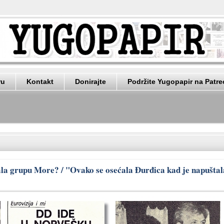
ru
Kontakt
Donirajte
Podržite Yugopapir na Patr
zdala grupu More? / "Ovako se osećala Đurđica kad je napuštal