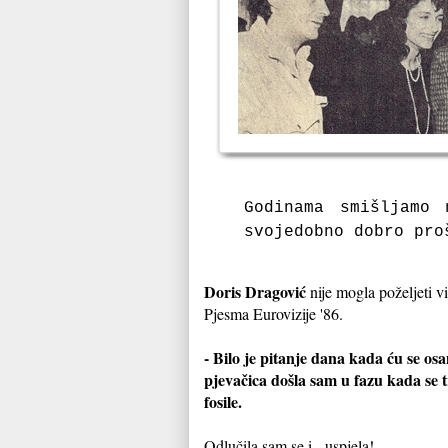
Godinama smišljamo
svojedobno dobro pro
Doris Dragović
nije mogla poželjeti 
Pjesma Eurovizije '86.
- Bilo je pitanje dana kada ću se os
pjevačica došla sam u fazu kada se t
fosile.
Odlučila sam se i - uspjela!