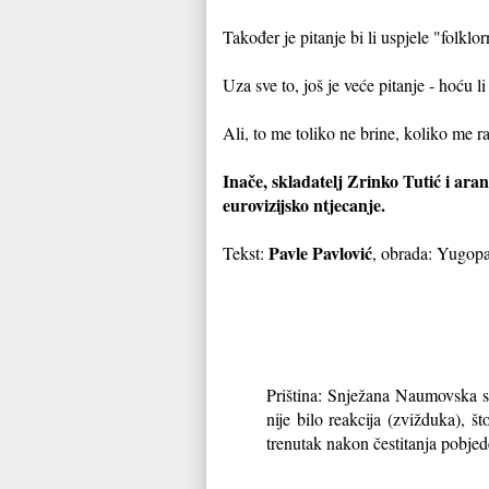
Također je pitanje bi li uspjele "folkl
Uza sve to, još je veće pitanje - hoću li 
Ali, to me toliko ne brine, koliko me r
Inače, skladatelj Zrinko Tutić i ar
eurovizijsko ntjecanje.
Pavle Pavlović
Tekst:
, obrada: Yugopa
Priština: Snježana Naumovska s
nije bilo reakcija (zvižduka), š
trenutak nakon čestitanja pobje