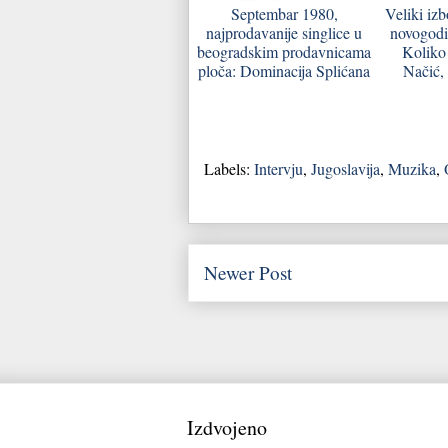
Septembar 1980,
Veliki iz
najprodavanije singlice u
novogodiš
beogradskim prodavnicama
Koliko
ploča: Dominacija Splićana
Načić,
Labels:
Intervju
,
Jugoslavija
,
Muzika
,
Newer Post
Izdvojeno