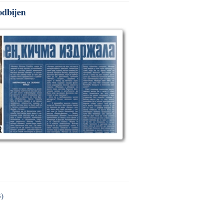
odbijen
3)