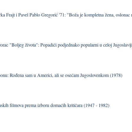
ka Frajt i Pavel Pablo Gregorić '71: "Boža je kompletna žena, oslonac m
vorac "Boljeg života": Popadići podjednako popularni u celoj Jugoslavij
onu: Rođena sam u Americi, ali se osećam Jugoslovenkom (1978)
skih filmova prema izboru domaćih kritičara (1947 - 1982)