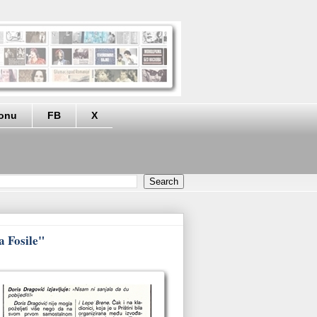
eonu
FB
X
a Fosile"