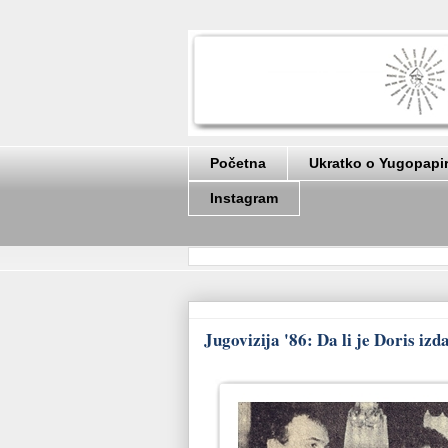
Početna
Ukratko o Yugopapi
Instagram
Jugovizija '86: Da li je Doris i