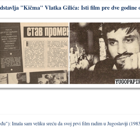
stavlja "Kičma" Vlatka Gilića: Isti film pre dve godine 
u"): Imala sam veliku sreću da svoj prvi film radim u Jugoslaviji (198