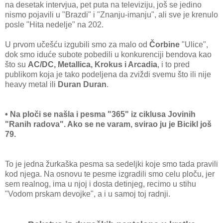
na desetak intervjua, pet puta na televiziju, još se jedino
nismo pojavili u "Brazdi" i "Znanju-imanju", ali sve je krenulo
posle "Hita nedelje" na 202.
U prvom učešću izgubili smo za malo od
Čorbine
"Ulice",
dok smo iduće subote pobedili u konkurenciji bendova kao
što su
AC/DC, Metallica, Krokus i Arcadia
, i to pred
publikom koja je tako podeljena da zviždi svemu što ili nije
heavy metal ili
Duran Duran
.
• Na ploči se našla i pesma "365" iz ciklusa Jovinih
"Ranih radova". Ako se ne varam, svirao ju je Bicikl još
79.
To je jedna žurkaška pesma sa sedeljki koje smo tada pravili
kod njega. Na osnovu te pesme izgradili smo celu ploču, jer
sem realnog, ima u njoj i dosta detinjeg, recimo u stihu
"Vodom prskam devojke", a i u samoj toj radnji.