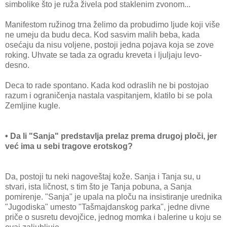
simbolike što je ruža živela pod staklenim zvonom...
Manifestom ružinog trna želimo da probudimo ljude koji više
ne umeju da budu deca. Kod sasvim malih beba, kada
osećaju da nisu voljene, postoji jedna pojava koja se zove
roking. Uhvate se tada za ogradu kreveta i ljuljaju levo-
desno.
Deca to rade spontano. Kada kod odraslih ne bi postojao
razum i ograničenja nastala vaspitanjem, klatilo bi se pola
Zemljine kugle.
• Da li "Sanja" predstavlja prelaz prema drugoj ploči, jer
već ima u sebi tragove erotskog?
Da, postoji tu neki nagoveštaj kože. Sanja i Tanja su, u
stvari, ista ličnost, s tim što je Tanja pobuna, a Sanja
pomirenje. "Sanja" je upala na ploču na insistiranje urednika
"Jugodiska" umesto "Tašmajdanskog parka", jedne divne
priče o susretu devojčice, jednog momka i balerine u koju se