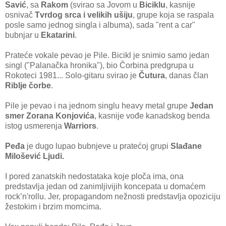
Savić
, sa
Rakom
(svirao sa Jovom u
Biciklu
, kasnije
osnivač
Tvrdog srca i velikih ušiju
, grupe koja se raspala
posle samo jednog singla i albuma), sada "rent a car"
bubnjar u
Ekatarini
.
Prateće vokale pevao je Pile. Bicikl je snimio samo jedan
singl ("Palanačka hronika"), bio Čorbina predgrupa u
Rokoteci 1981... Solo-gitaru svirao je
Čutura
, danas član
Riblje čorbe
.
Pile je pevao i na jednom singlu heavy metal grupe
Jedan
smer Zorana Konjovića
, kasnije vođe kanadskog benda
istog usmerenja
Warriors
.
Peđa
je dugo lupao bubnjeve u pratećoj grupi
Slađane
Milošević Ljudi.
I pored zanatskih nedostataka koje ploča ima, ona
predstavlja jedan od zanimljivijih koncepata u domaćem
rock’n'rollu. Jer, propagandom nežnosti predstavlja opoziciju
žestokim i brzim momcima.