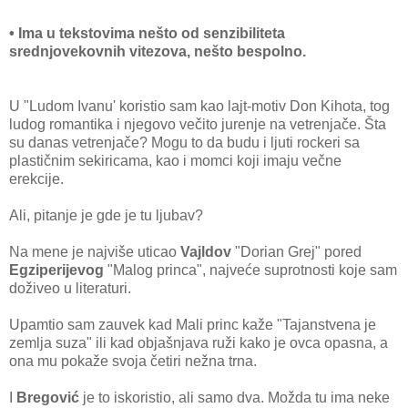
• Ima u tekstovima nešto od senzibiliteta
srednjovekovnih vitezova, nešto bespolno.
U "Ludom Ivanu' koristio sam kao lajt-motiv Don Kihota, tog
ludog romantika i njegovo večito jurenje na vetrenjače. Šta
su danas vetrenjače? Mogu to da budu i ljuti rockeri sa
plastičnim sekiricama, kao i momci koji imaju večne
erekcije.
Ali, pitanje je gde je tu ljubav?
Na mene je najviše uticao
Vajldov
"Dorian Grej" pored
Egziperijevog
"Malog princa", najveće suprotnosti koje sam
doživeo u literaturi.
Upamtio sam zauvek kad Mali princ kaže "Tajanstvena je
zemlja suza" ili kad objašnjava ruži kako je ovca opasna, a
ona mu pokaže svoja četiri nežna trna.
I
Bregović
je to iskoristio, ali samo dva. Možda tu ima neke