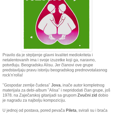
Pravilo da je strpljenje glavni kvalitet mediokriteta i
netalentovanih ima i svoje izuzetke koji ga, naravno,
potvrđuju. Beogradsku Alisu. Jer članovi ove grupe
predstavljaju pravu istoriju beogradskog prednovotalasnog
rock'n'rolla!
"Gospodar zemlje čudesa"
Jova
, inače autor kompletnog
materijala za debi-album "Alisa" i nepridodati član grupe, još
1978. na Zaječarskoj gitarijadi sa grupom
Zvučni zid
dobio
je nagradu za najbolju kompoziciju.
U jednoj od postava, pored pevača
Pileta
, svirali su i braća