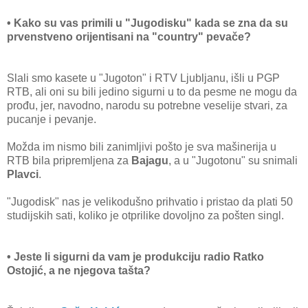
• Kako su vas primili u "Jugodisku" kada se zna da su
prvenstveno orijentisani na "country" pevače?
Slali smo kasete u "Jugoton" i RTV Ljubljanu, išli u PGP
RTB, ali oni su bili jedino sigurni u to da pesme ne mogu da
prođu, jer, navodno, narodu su potrebne veselije stvari, za
pucanje i pevanje.
Možda im nismo bili zanimljivi pošto je sva mašinerija u
RTB bila pripremljena za
Bajagu
, a u "Jugotonu" su snimali
Plavci
.
"Jugodisk" nas je velikodušno prihvatio i pristao da plati 50
studijskih sati, koliko je otprilike dovoljno za pošten singl.
• Jeste li sigurni da vam je produkciju radio Ratko
Ostojić, a ne njegova tašta?