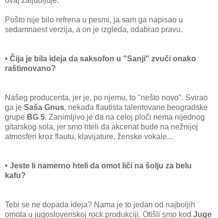
ovaj zaljubljuje.
Pošto nije bilo refrena u pesmi, ja sam ga napisao u
sedamnaest verzija, a on je izgleda, odabrao pravu.
• Čija je bila ideja da saksofon u "Sanji" zvuči onako
raštimovano?
Našeg producenta, jer je, po njemu, to "nešto novo". Svirao
ga je
Saša Gnus
, nekada flautista talentovane beogradske
grupe
BG 5
. Zanimljivo je da na celoj ploči nema nijednog
gitarskog sola, jer smo hteli da akcenat bude na nežnijoj
atmosferi kroz flautu, klavijature, ženske vokale...
• Jeste li namerno hteli da omot liči na šolju za belu
kafu?
Tebi se ne dopada ideja? Nama je to jedan od najboljih
omota u jugoslovenskoj rock produkciji. Otišli smo kod
Juge