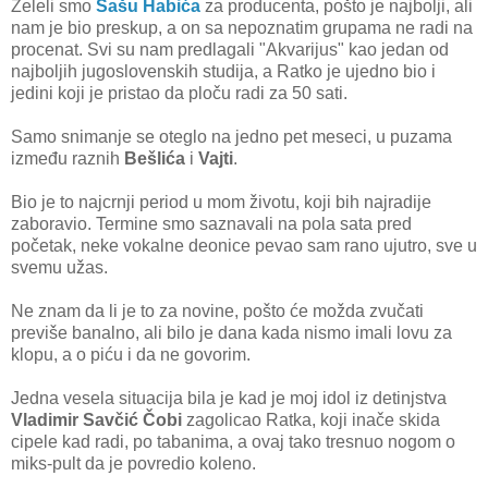
Želeli smo
Sašu Habića
za producenta, pošto je najbolji, ali
nam je bio preskup, a on sa nepoznatim grupama ne radi na
procenat. Svi su nam predlagali "Akvarijus" kao jedan od
najboljih jugoslovenskih studija, a Ratko je ujedno bio i
jedini koji je pristao da ploču radi za 50 sati.
Samo snimanje se oteglo na jedno pet meseci, u puzama
između raznih
Bešlića
i
Vajti
.
Bio je to najcrnji period u mom životu, koji bih najradije
zaboravio. Termine smo saznavali na pola sata pred
početak, neke vokalne deonice pevao sam rano ujutro, sve u
svemu užas.
Ne znam da li je to za novine, pošto će možda zvučati
previše banalno, ali bilo je dana kada nismo imali lovu za
klopu, a o piću i da ne govorim.
Jedna vesela situacija bila je kad je moj idol iz detinjstva
Vladimir Savčić Čobi
zagolicao Ratka, koji inače skida
cipele kad radi, po tabanima, a ovaj tako tresnuo nogom o
miks-pult da je povredio koleno.