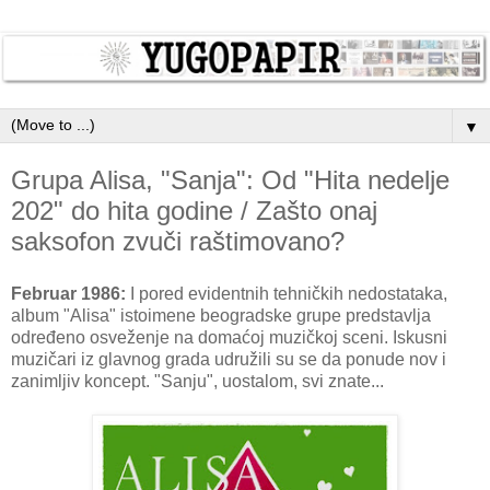
▼
Grupa Alisa, "Sanja": Od "Hita nedelje
202" do hita godine / Zašto onaj
saksofon zvuči raštimovano?
Februar 1986:
I pored evidentnih tehničkih nedostataka,
album "Alisa" istoimene beogradske grupe predstavlja
određeno osveženje na domaćoj muzičkoj sceni. Iskusni
muzičari iz glavnog grada udružili su se da ponude nov i
zanimljiv koncept. "Sanju", uostalom, svi znate...