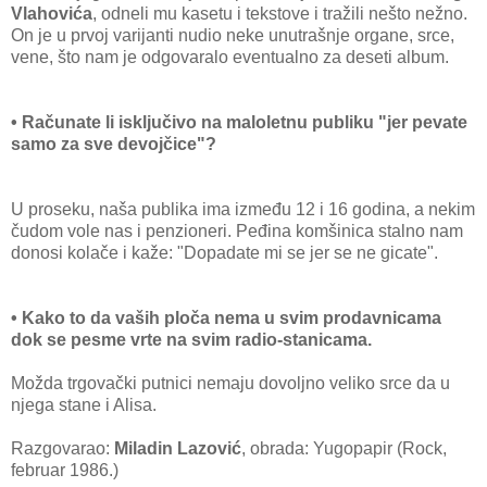
Vlahovića
, odneli mu kasetu i tekstove i tražili nešto nežno.
On je u prvoj varijanti nudio neke unutrašnje organe, srce,
vene, što nam je odgovaralo eventualno za deseti album.
• Računate li isključivo na maloletnu publiku "jer pevate
samo za sve devojčice"?
U proseku, naša publika ima između 12 i 16 godina, a nekim
čudom vole nas i penzioneri. Peđina komšinica stalno nam
donosi kolače i kaže: "Dopadate mi se jer se ne gicate".
• Kako to da vaših ploča nema u svim prodavnicama
dok se pesme vrte na svim radio-stanicama.
Možda trgovački putnici nemaju dovoljno veliko srce da u
njega stane i Alisa.
Razgovarao:
Miladin Lazović
, obrada: Yugopapir (Rock,
februar 1986.)