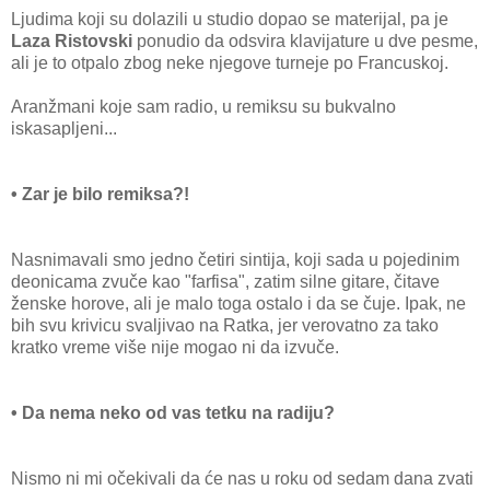
Ljudima koji su dolazili u studio dopao se materijal, pa je
Laza Ristovski
ponudio da odsvira klavijature u dve pesme,
ali je to otpalo zbog neke njegove turneje po Francuskoj.
Aranžmani koje sam radio, u remiksu su bukvalno
iskasapljeni...
• Zar je bilo remiksa?!
Nasnimavali smo jedno četiri sintija, koji sada u pojedinim
deonicama zvuče kao "farfisa", zatim silne gitare, čitave
ženske horove, ali je malo toga ostalo i da se čuje. Ipak, ne
bih svu krivicu svaljivao na Ratka, jer verovatno za tako
kratko vreme više nije mogao ni da izvuče.
• Da nema neko od vas tetku na radiju?
Nismo ni mi očekivali da će nas u roku od sedam dana zvati