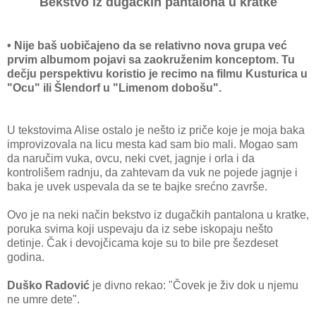
Bekstvo iz dugačkih pantalona u kratke
• Nije baš uobičajeno da se relativno nova grupa već
prvim albumom pojavi sa zaokruženim konceptom. Tu
dečju perspektivu koristio je recimo na filmu Kusturica u
"Ocu" ili Šlendorf u "Limenom dobošu".
U tekstovima Alise ostalo je nešto iz priče koje je moja baka
improvizovala na licu mesta kad sam bio mali. Mogao sam
da naručim vuka, ovcu, neki cvet, jagnje i orla i da
kontrolišem radnju, da zahtevam da vuk ne pojede jagnje i
baka je uvek uspevala da se te bajke srećno završe.
Ovo je na neki način bekstvo iz dugačkih pantalona u kratke,
poruka svima koji uspevaju da iz sebe iskopaju nešto
detinje. Čak i devojčicama koje su to bile pre šezdeset
godina.
Duško Radović
je divno rekao: "Čovek je živ dok u njemu
ne umre dete".