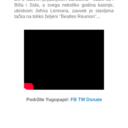
Billa i Sida, a svega nekoliko godina kasnije,
ubistvom Johna Lennona, zauvek je stavljena
tačka na toliko željeni "Beatles Reunion"...
Podržite Yugopapir:
FB
TW
Donate