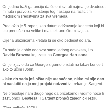
On jedino traži garanciju da će oni svirati najmanje dvadeset
minuta i pravo za korištenje tog nastupa na različitim
medijskim sredstvima za sva vremena.
Predložio je 5. srpanj kao datum održavanja koncerta koji bi
bio prenošen na velike i male ekrane širom svijeta.
Cijena ulaznicama kretala bi se oko pedeset dolara.
Za sada je dobio odgovor samo jednog advokata, i to
Davida Browna
koji zastupa
Georgea Harrisona.
On je izjavio da će George sigurno pristati na takav koncert
ako to učini i John.
- Iako do sada još ništa nije utanačeno, nitko mi nije dao
ni naslutiti da je moj projekt neizvediv -
rekao je Sargent.
Ne preostaje nam drugo nego da pričekamo i vidimo hoće li
zastupnici "Beatlesa" i Sargent pronaći zajednički jezik.
(Tina, veljača 1976.)