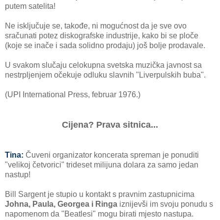
putem satelita!
Ne isključuje se, takođe, ni mogućnost da je sve ovo
sračunati potez diskografske industrije, kako bi se ploče
(koje se inače i sada solidno prodaju) još bolje prodavale.
U svakom slučaju celokupna svetska muzička javnost sa
nestrpljenjem očekuje odluku slavnih "Liverpulskih buba".
(UPI International Press, februar 1976.)
Cijena? Prava sitnica...
Tina:
Čuveni organizator koncerata spreman je ponuditi
"velikoj četvorici" trideset milijuna dolara za samo jedan
nastup!
Bill Sargent je stupio u kontakt s pravnim zastupnicima
Johna, Paula, Georgea i Ringa
iznijevši im svoju ponudu s
napomenom da "Beatlesi" mogu birati mjesto nastupa.