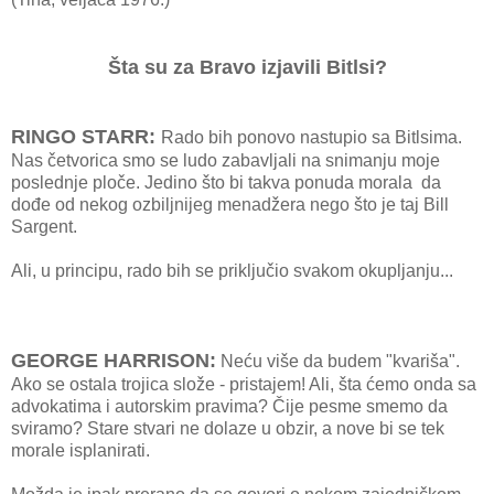
Šta su za Bravo izjavili Bitlsi?
RINGO STARR:
Rado bih ponovo nastupio sa Bitlsima.
Nas četvorica smo se ludo zabavljali na snimanju moje
poslednje ploče. Jedino što bi takva ponuda morala da
dođe od nekog ozbiljnijeg menadžera nego što je taj Bill
Sargent.
Ali, u principu, rado bih se priključio svakom okupljanju...
GEORGE HARRISON:
Neću više da budem "kvariša".
Ako se ostala trojica slože - pristajem! Ali, šta ćemo onda sa
advokatima i autorskim pravima? Čije pesme smemo da
sviramo? Stare stvari ne dolaze u obzir, a nove bi se tek
morale isplanirati.