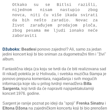
Otkako su se Bitlsi razišli,
nijednom nisam nastupio zbog
novca, niti ću više ikada svirati
da bih nešto zaradio. Novac za
život zarađujem prodajom ploča,
zbog pesama me ljudi ionako neće
zaboraviti
Džuboks:
Beatlesi
ponovo zajedno!? Ali, samo za jedan
jedini koncert koji bi bio sniman za dugometražni film i "živi"
album.
Fantastična ideja (za koju se tvrdi da će biti realizovana sad
ili nikad) potekla je iz Holivuda, i svetska muzička štampa je
ponovo prepuna komentara, nagađanja i svih mogućih
informacija koje idu u prilog tvrdnji menadžera
Billa
Sargenta
, koji tvrdi da će napraviti najspektakularniji
koncert 1976. godine.
Sargent je ranije poznat po ideji da "spoji"
Frenka Sinatru
i
Eltona Džona
na zajedničkom koncertu koji bi bio prenošen