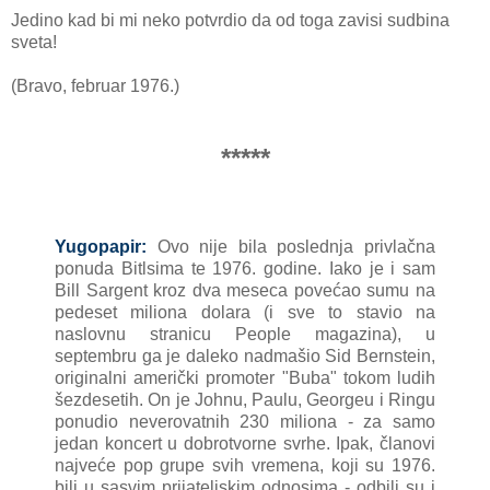
Jedino kad bi mi neko potvrdio da od toga zavisi sudbina
sveta!
(Bravo, februar 1976.)
*****
Yugopapir:
Ovo nije bila poslednja privlačna
ponuda Bitlsima te 1976. godine. Iako je i sam
Bill Sargent kroz dva meseca povećao sumu na
pedeset miliona dolara (i sve to stavio na
naslovnu stranicu People magazina), u
septembru ga je daleko nadmašio Sid Bernstein,
originalni američki promoter "Buba" tokom ludih
šezdesetih. On je Johnu, Paulu, Georgeu i Ringu
ponudio neverovatnih 230 miliona - za samo
jedan koncert u dobrotvorne svrhe. Ipak, članovi
najveće pop grupe svih vremena, koji su 1976.
bili u sasvim prijateljskim odnosima - odbili su i