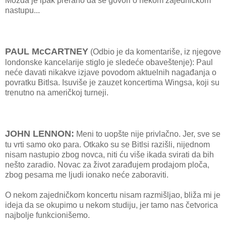
Možda je ipak prerano da se govori o nekom zajedničkom
nastupu...
PAUL McCARTNEY
(Odbio je da komentariše, iz njegove
londonske kancelarije stiglo je sledeće obaveštenje): Paul
neće davati nikakve izjave povodom aktuelnih nagađanja o
povratku Bitlsa. Isuviše je zauzet koncertima Wingsa, koji su
trenutno na američkoj turneji.
JOHN LENNON:
Meni to uopšte nije privlačno. Jer, sve se
tu vrti samo oko para. Otkako su se Bitlsi razišli, nijednom
nisam nastupio zbog novca, niti ću više ikada svirati da bih
nešto zaradio. Novac za život zarađujem prodajom ploča,
zbog pesama me ljudi ionako neće zaboraviti.
O nekom zajedničkom koncertu nisam razmišljao, bliža mi je
ideja da se okupimo u nekom studiju, jer tamo nas četvorica
najbolje funkcionišemo.