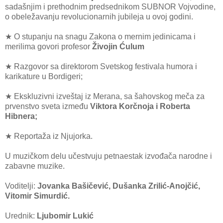
sadašnjim i prethodnim predsednikom SUBNOR Vojvodine,
o obeležavanju revolucionarnih jubileja u ovoj godini.
★ O stupanju na snagu Zakona o mernim jedinicama i
merilima govori profesor
Živojin Ćulum
★ Razgovor sa direktorom Svetskog festivala humora i
karikature u Bordigeri;
★ Ekskluzivni izveštaj iz Merana, sa šahovskog meča za
prvenstvo sveta između
Viktora Korčnoja i Roberta
Hibnera;
★ Reportaža iz Njujorka.
U muzičkom delu učestvuju petnaestak izvođača narodne i
zabavne muzike.
Voditelji:
Jovanka Bašičević, Dušanka Zrilić-Anojčić,
Vitomir Simurdić.
Urednik:
Ljubomir Lukić