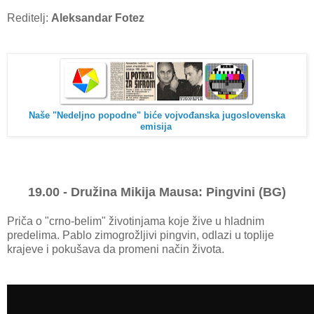
Reditelj:
Aleksandar Fotez
Naše "Nedeljno popodne" biće vojvođanska jugoslovenska
emisija
19.00 - Družina Mikija Mausa: Pingvini (BG)
Priča o "crno-belim" životinjama koje žive u hladnim
predelima. Pablo zimogrožljivi pingvin, odlazi u toplije
krajeve i pokušava da promeni način života.