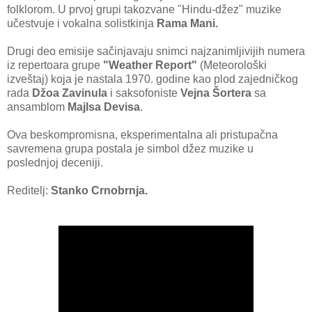
folklorom. U prvoj grupi takozvane "Hindu-džez" muzike
učestvuje i vokalna solistkinja
Rama Mani.
Drugi deo emisije sačinjavaju snimci najzanimljivijih numera
iz repertoara grupe
"Weather Report"
(Meteorološki
izveštaj) koja je nastala 1970. godine kao plod zajedničkog
rada
Džoa Zavinula
i saksofoniste
Vejna Šortera
sa
ansamblom
Majlsa Devisa
.
Ova beskompromisna, eksperimentalna ali pristupačna
savremena grupa postala je simbol džez muzike u
poslednjoj deceniji.
Reditelj:
Stanko Crnobrnja.