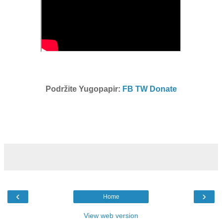
Podržite Yugopapir:
FB
TW
Donate
‹
›
Home
View web version