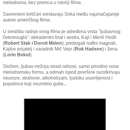
melodrama, bez premca u istoriji filma.
Savremeni kritičari svrstavaju Sirka među najznačajanije
autore američkog filma.
U središtu radnje ovog filma je određena vrsta "ljubavnog
četvorougla": dekadentni brat i sestra, Kajl i Merili Hedli
(
Robert Stak i Doroti Melon
), prebogati naftni magnati,
Kajlov prijatelj i saradnik Mič Vejn (
Rok Hadson
) i žena
(
Lorin Bekol
).
Složeni, ljubav-mržnja-strast odnosi, samo prividno nose
melodramsku formu, a odmah ispod površine razotkrivaju
neuroze, strahove, alkoholizam, ljudsku usamljenost i
pojedince koji neumitno gube...