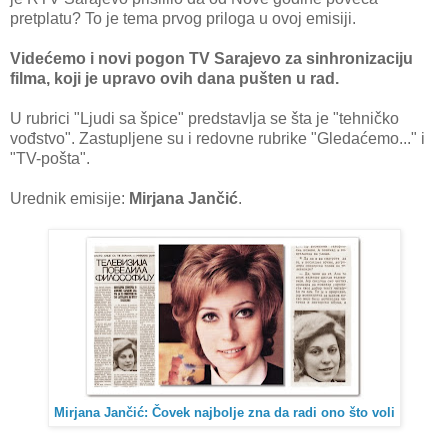
pretplatu? To je tema prvog priloga u ovoj emisiji.
Videćemo i novi pogon TV Sarajevo za sinhronizaciju
filma, koji je upravo ovih dana pušten u rad.
U rubrici "Ljudi sa špice" predstavlja se šta je "tehničko
vođstvo". Zastupljene su i redovne rubrike "Gledaćemo..." i
"TV-pošta".
Urednik emisije:
Mirjana Jančić
.
Mirjana Jančić: Čovek najbolje zna da radi ono što voli