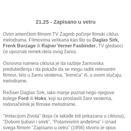
21.25 - Zapisano u vetru
Ovim američkim filmom TV Zagreb počinje filmski ciklus
melodrama. Filmovima velikana kao što su
Daglas Sirk,
Frenk Borzage
ili
Rajner Verner Fasbinder
, TV gledaoci
će upoznati remek-dela ovog žanra.
Osnovna namera ciklusa je da razbije žanrovska
predubeđenja i da pokaže da se mogu raditi relevantni
filmovi, bilo u žanru vesterna, "krimića" ili, u ovom slučaju,
melodrame.
Režiser Daglas Sirk, iako manje poznat nego njegove
kolege
Ford
ili
Hoks
, koji su proslavili žanr vesterna,
rodonačelnik je filmske melodrame.
"Imitacijom života" (koja će takođe biti prikazana u ciklusu),
"Dobom ljubavi i smrti", "Potamnelim anđelima" i iznad
svega filmom "Zapisano u vetru" (1956) stvorio je opus