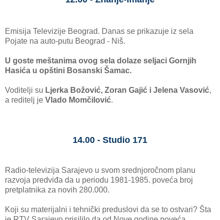
Emisija Televizije Beograd. Danas se prikazuje iz sela
Pojate na auto-putu Beograd - Niš.
U goste meštanima ovog sela dolaze seljaci Gornjih
Hasića u opštini Bosanski Šamac.
Voditelji su
Ljerka Božović, Zoran Gajić i Jelena Vasović
,
a reditelj je
Vlado Momčilović
.
14.00 - Studio 171
Radio-televizija Sarajevo u svom srednjoročnom planu
razvoja predviđa da u periodu 1981-1985. poveća broj
pretplatnika za novih 280.000.
Koji su materijalni i tehnički preduslovi da se to ostvari? Šta
je RTV Sarajevo prisililo da od Nove godine poveća