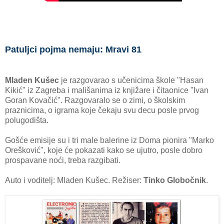
Patuljci pojma nemaju: Mravi 81
Mladen Kušec
je razgovarao s učenicima škole "Hasan
Kikić" iz Zagreba i mališanima iz knjižare i čitaonice "Ivan
Goran Kovačić". Razgovaralo se o zimi, o školskim
praznicima, o igrama koje čekaju svu decu posle prvog
polugodišta.
Gošće emisije su i tri male balerine iz Doma pionira "Marko
Orešković", koje će pokazati kako se ujutro, posle dobro
prospavane noći, treba razgibati.
Auto i voditelj: Mladen Kušec. Režiser:
Tinko Globočnik
.