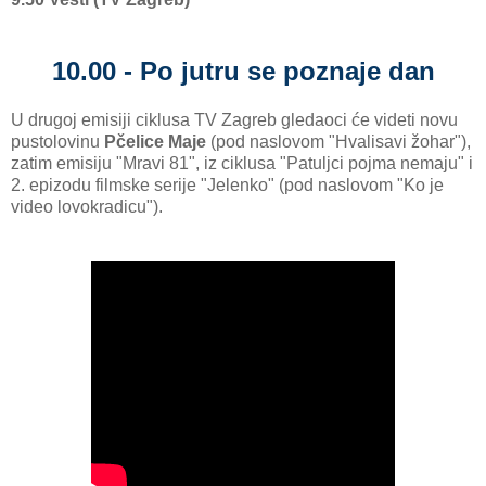
10.00 - Po jutru se poznaje dan
U drugoj emisiji ciklusa TV Zagreb gledaoci će videti novu
pustolovinu
Pčelice Maje
(pod naslovom "Hvalisavi žohar"),
zatim emisiju "Mravi 81", iz ciklusa "Patuljci pojma nemaju" i
2. epizodu filmske serije "Jelenko" (pod naslovom "Ko je
video lovokradicu").