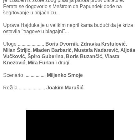
je izbačen iz škole zbog pisanja parola protiv diktature.
Ferata se dogovorio s Meštrom da Papundek dođe na
šegrtovanje u brijačnicu...
Uprava Hajduka je u velikim neprilikama budući da je kriza
ostavila "tragove u blagajni"...
Uloge .....................
Boris Dvornik, Zdravka Krstulović,
Milan Štrljić, Mladen Barbarić, Mustafa Nadarević, Aljoša
Vučković, Špiro Guberina, Boris Buzančić, Vlasta
Knezović, Mira Furlan
i drugi.
Scenario .................
Miljenko Smoje
Režija .....................
Joakim Marušić