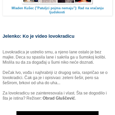
Mladen Kušec ("Patuljci pojma nemaju"): Rad na vraćanju
ljudskosti
Jelenko: Ko je video lovokradicu
Lovokradica je ustrelio srnu, a njeno lane ostalo je bez
majke. Deca su spasila lane i sakrila ga u šumskoj kolibi.
Mislila su da za događaj u šumi niko neće doznati.
Dečak Ivo, vođa i najhrabriji iz drugog sela, raspričao se o
lovokradici. Čak ga je i opisivao: zeleni šešir, pero sa
šeširom, brkovi od uha do uha...
Za lovokradicu se zainteresovala i vlast. Šta se dogodilo i
šta je istina? Režiser:
Obrad Gluščević
.