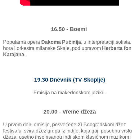
16.50 - Boemi
Popularna opera
Đakoma Pučinija
, u interpretaciji solista,
hora i orkestra milanske Skale, pod upravom
Herberta fon
Karajana
.
19.30 Dnevnik (TV Skoplje)
Emisija na makedonskom jeziku.
20.00 - Vreme džeza
U prvom delu emisije, posvećene XI Beogradskom džez
festivalu, svira džez grupa iz Indije, koja gaji posebnu vrstu
džeza, osetno inspirisanog indijskom klasičnom muzikom i