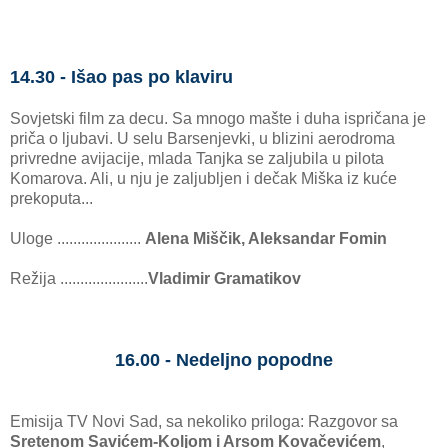
14.30 - Išao pas po klaviru
Sovjetski film za decu. Sa mnogo mašte i duha ispričana je
priča o ljubavi. U selu Barsenjevki, u blizini aerodroma
privredne avijacije, mlada Tanjka se zaljubila u pilota
Komarova. Ali, u nju je zaljubljen i dečak Miška iz kuće
prekoputa...
Uloge .....................
Alena Miščik, Aleksandar Fomin
Režija ......................
Vladimir Gramatikov
16.00 - Nedeljno popodne
Emisija TV Novi Sad, sa nekoliko priloga: Razgovor sa
Sretenom Savićem-Koljom i Arsom Kovačevićem
,