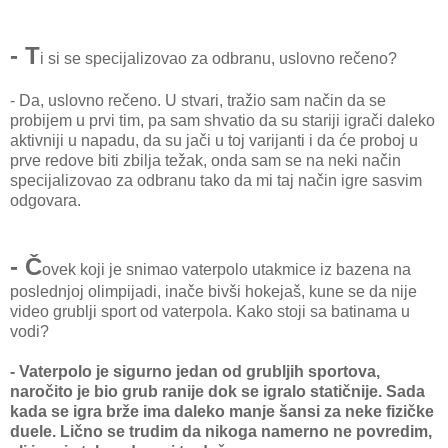
- T
i si se specijalizovao za odbranu, uslovno rečeno?
- Da, uslovno rečeno. U stvari, tražio sam način da se
probijem u prvi tim, pa sam shvatio da su stariji igrači daleko
aktivniji u napadu, da su jači u toj varijanti i da će proboj u
prve redove biti zbilja težak, onda sam se na neki način
specijalizovao za odbranu tako da mi taj način igre sasvim
odgovara.
- Č
ovek koji je snimao vaterpolo utakmice iz bazena na
poslednjoj olimpijadi, inače bivši hokejaš, kune se da nije
video grublji sport od vaterpola. Kako stoji sa batinama u
vodi?
- Vaterpolo je sigurno jedan od grubljih sportova,
naročito je bio grub ranije dok se igralo statičnije. Sada
kada se igra brže ima daleko manje šansi za neke fizičke
duele. Lično se trudim da nikoga namerno ne povredim,