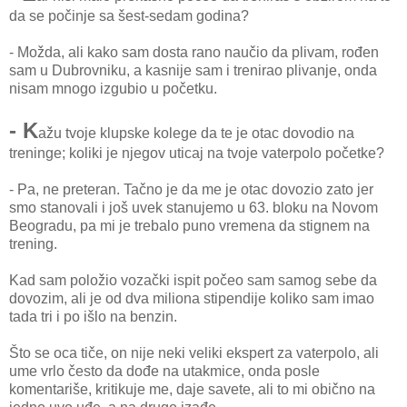
da se počinje sa šest-sedam godina?
- Možda, ali kako sam dosta rano naučio da plivam, rođen
sam u Dubrovniku, a kasnije sam i trenirao plivanje, onda
nisam mnogo izgubio u početku.
- K
ažu tvoje klupske kolege da te je otac dovodio na
treninge; koliki je njegov uticaj na tvoje vaterpolo početke?
- Pa, ne preteran. Tačno je da me je otac dovozio zato jer
smo stanovali i još uvek stanujemo u 63. bloku na Novom
Beogradu, pa mi je trebalo puno vremena da stignem na
trening.
Kad sam položio vozački ispit počeo sam samog sebe da
dovozim, ali je od dva miliona stipendije koliko sam imao
tada tri i po išlo na benzin.
Što se oca tiče, on nije neki veliki ekspert za vaterpolo, ali
ume vrlo često da dođe na utakmice, onda posle
komentariše, kritikuje me, daje savete, ali to mi obično na