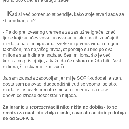
jedno uvo uđe, a na drugo izađe.
- K
ad si već pomenuo stipendije, kako stoje stvari sada sa
stipendiranjem?
- Pa do pre izvesnog vremena za zaslužne igrače, znači
ljude koji su učestvovali u osvajanju tako nekih značajnih
medalja na olimpijadama, svetskim prvenstvima i drugim
takmičenjima najvišeg nivoa, stipendije su bile po dva
miliona starih dinara, sada su četri miliona, što je već
kudikamo pristojnije, a kažu da će uskoro možda biti i šest
miliona, što stvarno lepo zvuči.
Ja sam za sada zadovoljan jer mi je SOFK-a dodelila stan,
dosta sam putovao, dugogodišnji trud se veoma isplatio,
mada je još uvek pomalo smešna činjenica da naše
dnevnice iznose deset starih hiljada.
Za igranje u reprezentaciji niko ništa ne dobija - to se
smatra za čast, što zbilja i jeste, i sve što se dobija dobija
se od SOFK-e.