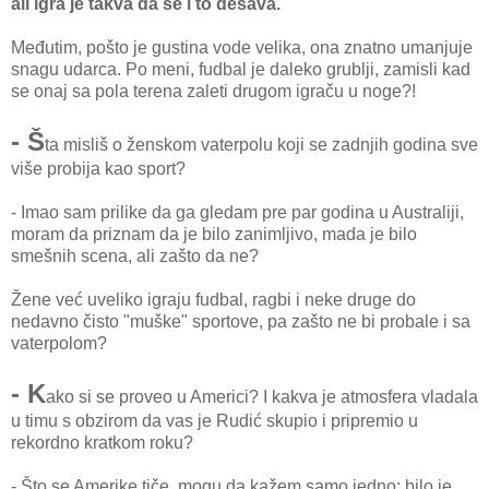
ali igra je takva da se i to dešava.
Međutim, pošto je gustina vode velika, ona znatno umanjuje
snagu udarca. Po meni, fudbal je daleko grublji, zamisli kad
se onaj sa pola terena zaleti drugom igraču u noge?!
- Š
ta misliš o ženskom vaterpolu koji se zadnjih godina sve
više probija kao sport?
- Imao sam prilike da ga gledam pre par godina u Australiji,
moram da priznam da je bilo zanimljivo, mada je bilo
smešnih scena, ali zašto da ne?
Žene već uveliko igraju fudbal, ragbi i neke druge do
nedavno čisto "muške" sportove, pa zašto ne bi probale i sa
vaterpolom?
- K
ako si se proveo u Americi? I kakva je atmosfera vladala
u timu s obzirom da vas je Rudić skupio i pripremio u
rekordno kratkom roku?
- Što se Amerike tiče, mogu da kažem samo jedno: bilo je