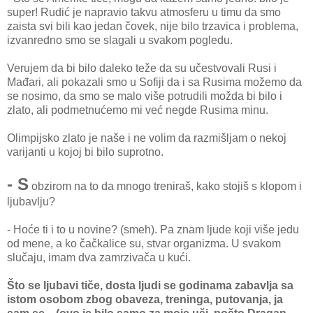
super! Rudić je napravio takvu atmosferu u timu da smo
zaista svi bili kao jedan čovek, nije bilo trzavica i problema,
izvanredno smo se slagali u svakom pogledu.
Verujem da bi bilo daleko teže da su učestvovali Rusi i
Mađari, ali pokazali smo u Sofiji da i sa Rusima možemo da
se nosimo, da smo se malo više potrudili možda bi bilo i
zlato, ali podmetnućemo mi već negde Rusima minu.
Olimpijsko zlato je naše i ne volim da razmišljam o nekoj
varijanti u kojoj bi bilo suprotno.
- S
obzirom na to da mnogo treniraš, kako stojiš s klopom i
ljubavlju?
- Hoće ti i to u novine? (smeh). Pa znam ljude koji više jedu
od mene, a ko čačkalice su, stvar organizma. U svakom
slučaju, imam dva zamrzivača u kući.
Što se ljubavi tiče, dosta ljudi se godinama zabavlja sa
istom osobom zbog obaveza, treninga, putovanja, ja