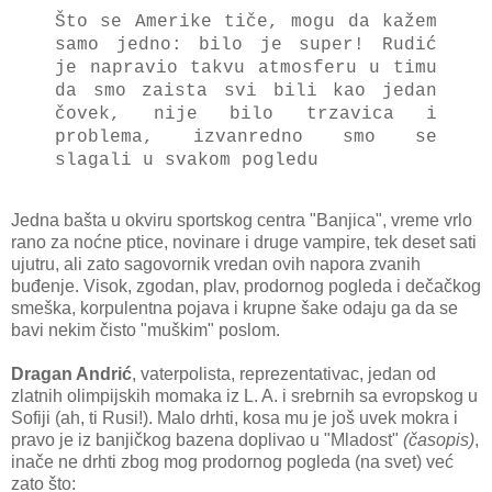
Što se Amerike tiče, mogu da kažem
samo jedno: bilo je super! Rudić
je napravio takvu atmosferu u timu
da smo zaista svi bili kao jedan
čovek, nije bilo trzavica i
problema, izvanredno smo se
slagali u svakom pogledu
Jedna bašta u okviru sportskog centra "Banjica", vreme vrlo
rano za noćne ptice, novinare i druge vampire, tek deset sati
ujutru, ali zato sagovornik vredan ovih napora zvanih
buđenje. Visok, zgodan, plav, prodornog pogleda i dečačkog
smeška, korpulentna pojava i krupne šake odaju ga da se
bavi nekim čisto "muškim" poslom.
Dragan Andrić
, vaterpolista, reprezentativac, jedan od
zlatnih olimpijskih momaka iz L. A. i srebrnih sa evropskog u
Sofiji (ah, ti Rusi!). Malo drhti, kosa mu je još uvek mokra i
pravo je iz banjičkog bazena doplivao u "Mladost"
(časopis)
,
inače ne drhti zbog mog prodornog pogleda (na svet) već
zato što: