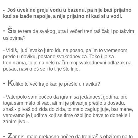
- Još uvek ne greju vodu u bazenu, pa nije baš prijatno
kad se izađe napolje, a nije prijatno ni kad si u vodi.
- Š
ta te tera da svakog jutra i večeri treniraš čak i po takvim
uslovima?
- Vidiš, ljudi svako jutro idu na posao, pa im to vremenom
pređe u naviku, postane svakodnevica. Tako i ja sa
treninzima, to je na neki način moj svakodnevni odlazak na
posao, navikneš se i to ti je što ti je.
- K
oliko to već traje kad je prešlo u naviku?
- Vaterpolo sam počeo da igram sa jedanaest godina, pre
toga sam malo plivao, ali mi je plivanje prešlo u dosadu,
znaš - plivaš od zida do zida, to malo zaglupljuje, bar mene,
verovatno je ljudima koji se time ozbiljno bave to donekle i
zanimljivo...
- Z
ar nisi malo prekasno počeo da treniraš s obzirom na to