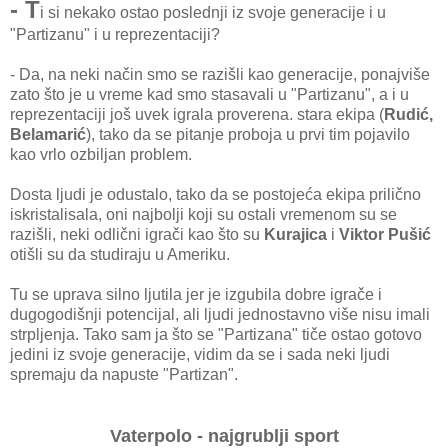
- T
i si nekako ostao poslednji iz svoje generacije i u
"Partizanu" i u reprezentaciji?
- Da, na neki način smo se razišli kao generacije, ponajviše
zato što je u vreme kad smo stasavali u "Partizanu", a i u
reprezentaciji još uvek igrala proverena. stara ekipa (
Rudić,
Belamarić
), tako da se pitanje proboja u prvi tim pojavilo
kao vrlo ozbiljan problem.
Dosta ljudi je odustalo, tako da se postojeća ekipa prilično
iskristalisala, oni najbolji koji su ostali vremenom su se
razišli, neki odlični igrači kao što su
Kurajica
i
Viktor Pušić
otišli su da studiraju u Ameriku.
Tu se uprava silno ljutila jer je izgubila dobre igrače i
dugogodišnji potencijal, ali ljudi jednostavno više nisu imali
strpljenja. Tako sam ja što se "Partizana" tiče ostao gotovo
jedini iz svoje generacije, vidim da se i sada neki ljudi
spremaju da napuste "Partizan".
Vaterpolo - najgrublji sport