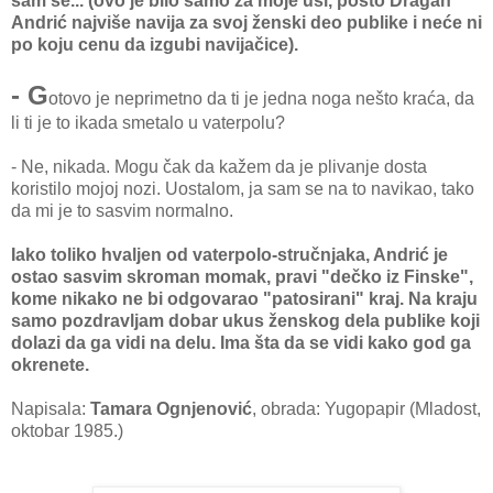
sam se... (ovo je bilo samo za moje uši, pošto Dragan
Andrić najviše navija za svoj ženski deo publike i neće ni
po koju cenu da izgubi navijačice).
- G
otovo je neprimetno da ti je jedna noga nešto kraća, da
li ti je to ikada smetalo u vaterpolu?
- Ne, nikada. Mogu čak da kažem da je plivanje dosta
koristilo mojoj nozi. Uostalom, ja sam se na to navikao, tako
da mi je to sasvim normalno.
Iako toliko hvaljen od vaterpolo-stručnjaka, Andrić je
ostao sasvim skroman momak, pravi "dečko iz Finske",
kome nikako ne bi odgovarao "patosirani" kraj. Na kraju
samo pozdravljam dobar ukus ženskog dela publike koji
dolazi da ga vidi na delu. Ima šta da se vidi kako god ga
okrenete.
Napisala:
Tamara Ognjenović
, obrada: Yugopapir (Mladost,
oktobar 1985.)