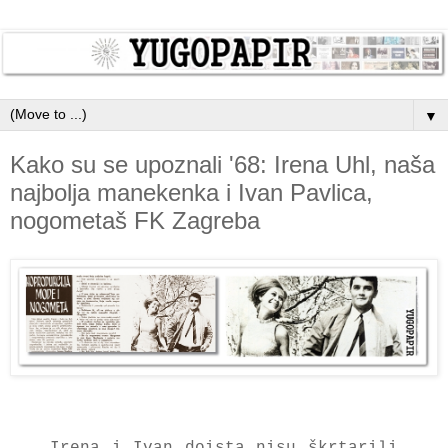
▼
Kako su se upoznali '68: Irena Uhl, naša
najbolja manekenka i Ivan Pavlica,
nogometaš FK Zagreba
Irena i Ivan doista nisu škrtarili