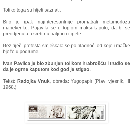
Toliko toga su htjeli saznati.
Bilo je ipak najinteresantnije promatrati metamorfozu
manekenke. Pojavila se u toplom maksi-kaputu, da bi se
preodjenula u srebrnu haljinu i cipele.
Bez riječi protesta smješkala se po hladnoći od koje i mačke
bježe u podrume.
Ivan Pavlica je bio zbunjen tolikom hrabrošću i trudio se
da je ogrne kaputom kod god je stigao.
Tekst:
Radojka Vnuk
, obrada: Yugopapir (Plavi vjesnik, III
1968.)