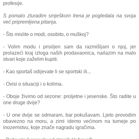
profesije.
S pomalo zluradim smješkom Irena je pogledala na svoja
već pripremljena pitanja.
- Što mislite o modi, osobito, o muškoj?
- Volim modu i prisiljen sam da razmišljam o njoj, jer
prolazeći kraj
izloga naših prodavaonica, nailazim na malo
stvari koje zaželim kupiti.
- Kao sportaš odijevate li se sportski ili...
- Ovisi o situaciji i o kolima.
- Oboje živimo od sezone: proljetne i jesenske. Što radite u
one druge dvije?
- U one dvije se odmaram, bar pokušavam. Ljeto provodim
obavezno na moru, a zimi idemo većinom na turneje po
inozemstvu, koje znače nagradu igračima.