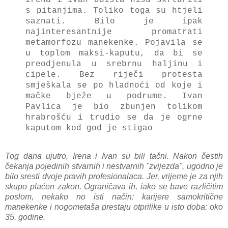
s pitanjima.
Toliko toga su htjeli
saznati.
Bilo je ipak
najinteresantnije promatrati
metamorfozu manekenke. Pojavila se
u toplom maksi-kaputu, da bi se
preodjenula u srebrnu haljinu i
cipele.
Bez riječi protesta
smješkala se po hladnoći od koje i
mačke bježe u podrume.
Ivan
Pavlica je bio zbunjen tolikom
hrabrošću i trudio se da je ogrne
kaputom kod god je stigao
Tog dana ujutro, Irena i Ivan su bili tačni. Nakon čestih
čekanja pojedinih stvarnih i nestvarnih "zvijezda", ugodno je
bilo sresti dvoje pravih profesionalaca. Jer, vrijeme je za njih
skupo plaćen zakon. Ograničava ih, iako se bave različitim
poslom, nekako no isti način: karijere samokritične
manekenke i nogometaša prestaju otprilike u isto doba: oko
35. godine.