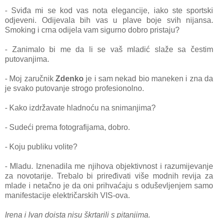
- Sviđa mi se kod vas nota elegancije, iako ste sportski
odjeveni. Odijevala bih vas u plave boje svih nijansa.
Smoking i crna odijela vam sigurno dobro pristaju?
- Zanimalo bi me da li se vaš mladić slaže sa čestim
putovanjima.
- Moj zaručnik
Zdenko
je i sam nekad bio maneken i zna da
je svako putovanje strogo profesionolno.
- Kako izdržavate hladnoću na snimanjima?
- Sudeći prema fotografijama, dobro.
- Koju publiku volite?
- Mladu. Iznenadila me njihova objektivnost i razumijevanje
za novotarije. Trebalo bi priređivati više modnih revija za
mlade i netačno je da oni prihvaćaju s oduševljenjem samo
manifestacije električarskih VIS-ova.
Irena i Ivan doista nisu škrtarili s pitanjima.