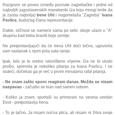
Razgovor se poveo između poznate zagrebačke i jedne od
najboljih jugoslavenskih manekenki (za koju mnogi tvrde da
je zaista najbolja)
Irene Uhl
i nogometaša "Zagreba"
Ivana
Pavlice
, budućeg člana reprezentacije.
Dakle, sličnost se nameće sama po sebi: oboje ulaze u "A"
skupinu kad treba braniti boje zemlje.
Ne pretpostavljajući da će Irena Uhl doći točno, ugovorila
sam sastanak s njom pola sata ranije.
Ipak, bilo je to sretno iskorišteno vrijeme. Da ne bi uludo
prošlo, spremila je nekoliko pitanja za Ivana Pavlicu. I ne
sluteći, dočekao ga je već u prvim minutama rafal pitanja.
- Ne znam zašto sporo reagiram danas. Možda se nisam
naspavao -
začudio se Ivan nad samim sobom.
- Koliko ja znam, sportaši su primorani na veoma uredan
život - pretpostavlja Irena.
- To je tačno. Ja nisam noćna ptica, ali nisam ni žrtva svoje