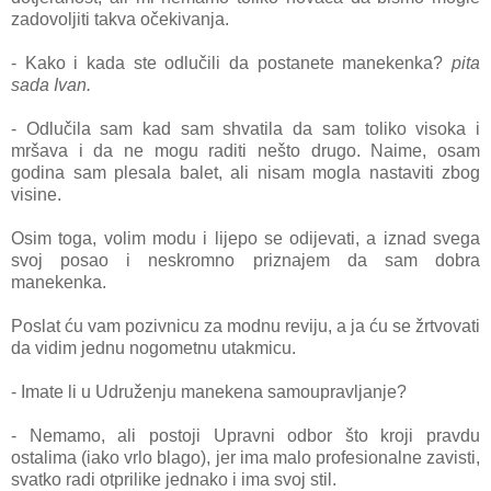
zadovoljiti takva očekivanja.
- Kako i kada ste odlučili da postanete manekenka?
pita
sada Ivan.
- Odlučila sam kad sam shvatila da sam toliko visoka i
mršava i da ne mogu raditi nešto drugo. Naime, osam
godina sam plesala balet, ali nisam mogla nastaviti zbog
visine.
Osim toga, volim modu i lijepo se odijevati, a iznad svega
svoj posao i neskromno priznajem da sam dobra
manekenka.
Poslat ću vam pozivnicu za modnu reviju, a ja ću se žrtvovati
da vidim jednu nogometnu utakmicu.
- Imate li u Udruženju manekena samoupravljanje?
- Nemamo, ali postoji Upravni odbor što kroji pravdu
ostalima (iako vrlo blago), jer ima malo profesionalne zavisti,
svatko radi otprilike jednako i ima svoj stil.