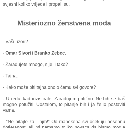
svjesni koliko vrijede i propali su.
Misteriozno ženstvena moda
- Vaši uzori?
-
Omar Sivori
i
Branko Zebec
.
- Zarađujete mnogo, nije li tako?
- Tajna.
- Kako može biti tajna ono o čemu svi govore?
- U redu, kad inzistirate. Zarađujem prilično. Ne bih se baš
mogao potužiti. Uostalom, to pitanje bih i ja želio postaviti
vama.
- "Ne pitajte za - njih!" Od manekena svi očekuju posebnu
dotjeranost, ali mi nemamo toliko novaca da bismo mogle