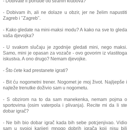
- Dobivate li ponude od stranih klubova?
- Dobivam ih, ali ne dolaze u obzir, jer ne želim napustiti
Zagreb i "Zagreb".
- Kako gledate na mini-maksi modu? A kako na sve to gleda
vaša djevojka?
- U svakom slučaju je zgodnije gledati mini, nego maksi.
Samo, mini je opasan za vozače - ovo govorim iz vlastitoga
iskustva. A ono drugo? Nemam djevojke.
- Što ćete kad prestanete igrati?
- Bit ću nogometni trener. Nogomet je moj život. Najljepše i
najteže trenutke doživio sam u nogometu.
- S obzirom na to da sam manekenka, nemam pojma o
sportovima (osim vaterpola i plivanja). Recite mi da li ste
dobar igrač?
- Ne bih bio dobar igrač kada bih sebe potcjenjivao. Vidio
sam u svojoj karijeri mnogo dobrih igrača koji nisu bili