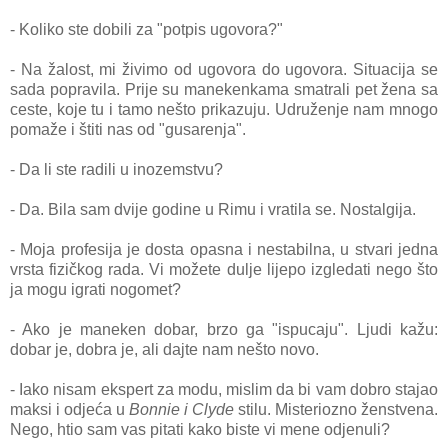
- Koliko ste dobili za "potpis ugovora?"
- Na žalost, mi živimo od ugovora do ugovora. Situacija se
sada popravila. Prije su manekenkama smatrali pet žena sa
ceste, koje tu i tamo nešto prikazuju. Udruženje nam mnogo
pomaže i štiti nas od "gusarenja".
- Da li ste radili u inozemstvu?
- Da. Bila sam dvije godine u Rimu i vratila se. Nostalgija.
- Moja profesija je dosta opasna i nestabilna, u stvari jedna
vrsta fizičkog rada. Vi možete dulje lijepo izgledati nego što
ja mogu igrati nogomet?
- Ako je maneken dobar, brzo ga "ispucaju". Ljudi kažu:
dobar je, dobra je, ali dajte nam nešto novo.
-
Iako nisam ekspert za modu, mislim da bi vam dobro stajao
maksi i odjeća u
Bonnie i Clyde
stilu. Misteriozno ženstvena.
Nego, htio sam vas pitati kako biste vi mene odjenuli?