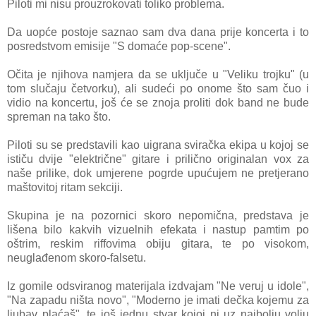
Piloti mi nisu prouzrokovati toliko problema.
Da uopće postoje saznao sam dva dana prije koncerta i to
posredstvom emisije "S domaće pop-scene".
Očita je njihova namjera da se uključe u "Veliku trojku" (u
tom slučaju četvorku), ali sudeći po onome što sam čuo i
vidio na koncertu, još će se znoja proliti dok band ne bude
spreman na tako što.
Piloti su se predstavili kao uigrana sviračka ekipa u kojoj se
ističu dvije "električne" gitare i prilično originalan vox za
naše prilike, dok umjerene pogrde upućujem ne pretjerano
maštovitoj ritam sekciji.
Skupina je na pozornici skoro nepomična, predstava je
lišena bilo kakvih vizuelnih efekata i nastup pamtim po
oštrim, reskim riffovima obiju gitara, te po visokom,
neuglađenom skoro-falsetu.
Iz gomile odsviranog materijala izdvajam "Ne veruj u idole",
"Na zapadu ništa novo", "Moderno je imati dečka kojemu za
ljubav plaćaš", te još jednu stvar kojoj ni uz najbolju volju