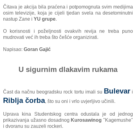
Čitava je akcija bila praćena i potpomognuta svim medijima
osim televizije, koja je cijeli tjedan svela na desetominutni
nastup Zane i
YU grupe
.
O korisnosti i poželjnosti ovakvih revija ne treba puno
mudrovati već ih treba što češće organizirati.
Napisao:
Goran Gajić
U sigurnim dlakavim rukama
Bulevar
Čast da načnu beogradsku rock tortu imali su
i
Riblja čorba
, što su oni i vrlo uvjerljivo učinili.
Uprava kina Studentskog centra odustala je od jednog
prikazivanja užasno dosadnog
Kurosawinog
"Kagemushe"
i dvoranu su zauzeli rockeri.