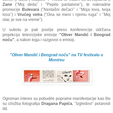
Zane
("Moj deda" i "Pepito pantalone"), te naknadne
promocije
Bulevara
("Nestašni dečaci" i "Moja lova, tvoja
lova") i
Vrućeg vetra
("Ona se meni i njemu ruga" i "Moj
otac je sve na vreme").
U subotu je pak poslije press konferencije održana
projekcija televizijske emisije
"Oliver Mandić i Beograd
noću"
, a nakon toga i razgovor o emisiji.
"Oliver Mandić i Beograd noću" na TV festivalu u
Montreu
Ogroman interes su pobudile popratne manifestacije kao što
su izložba fotografija
Dragana Papića
, "Izgledovi" polaroidi
itd.