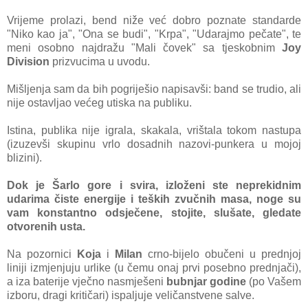
Vrijeme prolazi, bend niže već dobro poznate standarde
"Niko kao ja", "Ona se budi", "Krpa", "Udarajmo pečate", te
meni osobno najdražu "Mali čovek" sa tjeskobnim
Joy
Division
prizvucima u uvodu.
Mišljenja sam da bih pogriješio napisavši: band se trudio, ali
nije ostavljao većeg utiska na publiku.
Istina, publika nije igrala, skakala, vrištala tokom nastupa
(izuzevši skupinu vrlo dosadnih nazovi-punkera u mojoj
blizini).
Dok je Šarlo gore i svira, izloženi ste neprekidnim
udarima čiste energije i teških zvučnih masa, noge su
vam konstantno odsječene, stojite, slušate, gledate
otvorenih usta.
Na pozornici
Koja
i
Milan
crno-bijelo obučeni u prednjoj
liniji izmjenjuju urlike (u čemu onaj prvi posebno prednjači),
a iza baterije vječno nasmješeni
bubnjar
godine
(po Vašem
izboru, dragi kritičari) ispaljuje veličanstvene salve.