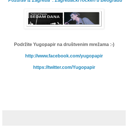
"Pozdrav iz Zagreba": Zagrebački rockeri u Beogradu
Podržite Yugopapir
na društvenim mrežama :-)
http://www.facebook.com/yugopapir
https://twitter.com/Yugopapir