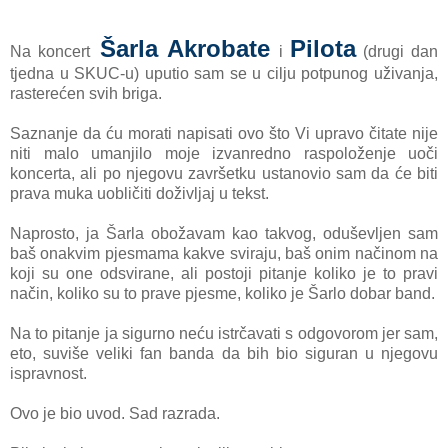
Šarla Akrobate
Pilota
Na koncert
i
(drugi dan
tjedna u SKUC-u) uputio sam se u cilju potpunog uživanja,
rasterećen svih briga.
Saznanje da ću morati napisati ovo što Vi upravo čitate nije
niti malo umanjilo moje izvanredno raspoloženje uoči
koncerta, ali po njegovu završetku ustanovio sam da će biti
prava muka uobličiti doživljaj u tekst.
Naprosto, ja Šarla obožavam kao takvog, oduševljen sam
baš onakvim pjesmama kakve sviraju, baš onim načinom na
koji su one odsvirane, ali postoji pitanje koliko je to pravi
način, koliko su to prave pjesme, koliko je Šarlo dobar band.
Na to pitanje ja sigurno neću istrčavati s odgovorom jer sam,
eto, suviše veliki fan banda da bih bio siguran u njegovu
ispravnost.
Ovo je bio uvod. Sad razrada.