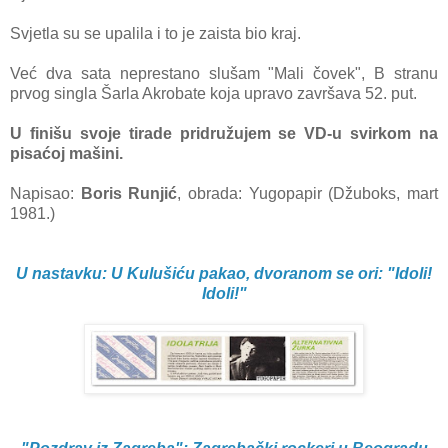
Svjetla su se upalila i to je zaista bio kraj.
Već dva sata neprestano slušam "Mali čovek", B stranu
prvog singla Šarla Akrobate koja upravo završava 52. put.
U finišu svoje tirade pridružujem se VD-u svirkom na
pisaćoj mašini.
Napisao:
Boris Runjić
, obrada: Yugopapir (Džuboks, mart
1981.)
U nastavku: U Kulušiću pakao, dvoranom se ori: "Idoli!
Idoli!"