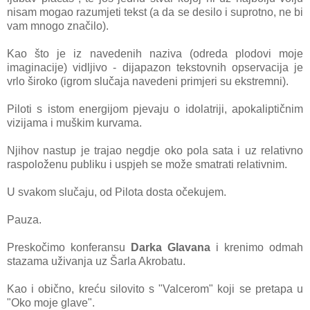
nisam mogao razumjeti tekst (a da se desilo i suprotno, ne bi
vam mnogo značilo).
Kao što je iz navedenih naziva (odreda plodovi moje
imaginacije) vidljivo - dijapazon tekstovnih opservacija je
vrlo široko (igrom slučaja navedeni primjeri su ekstremni).
Piloti s istom energijom pjevaju o idolatriji, apokaliptičnim
vizijama i muškim kurvama.
Njihov nastup je trajao negdje oko pola sata i uz relativno
raspoloženu publiku i uspjeh se može smatrati relativnim.
U svakom slučaju, od Pilota dosta očekujem.
Pauza.
Preskočimo konferansu
Darka Glavana
i krenimo odmah
stazama uživanja uz Šarla Akrobatu.
Kao i obično, kreću silovito s "Valcerom" koji se pretapa u
"Oko moje glave".