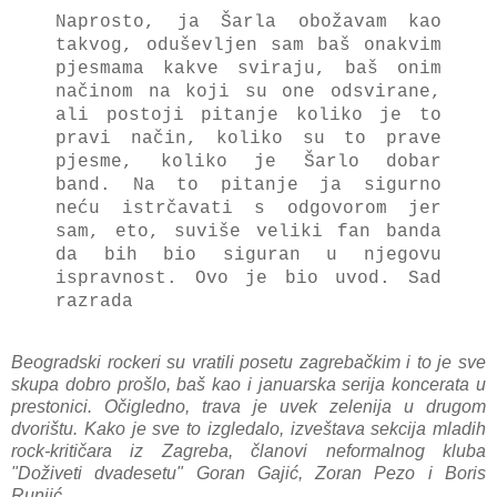
Naprosto, ja Šarla obožavam kao
takvog, oduševljen sam baš onakvim
pjesmama kakve sviraju, baš onim
načinom na koji su one odsvirane,
ali postoji pitanje koliko je to
pravi način, koliko su to prave
pjesme, koliko je Šarlo dobar
band.
Na to pitanje ja sigurno
neću istrčavati s odgovorom jer
sam, eto, suviše veliki fan banda
da bih bio siguran u njegovu
ispravnost.
Ovo je bio uvod. Sad
razrada
Beogradski rockeri su vratili posetu zagrebačkim i to je sve
skupa dobro prošlo, baš kao i januarska serija koncerata u
prestonici. Očigledno, trava je uvek zelenija u drugom
dvorištu. Kako je sve to izgledalo, izveštava sekcija mladih
rock-kritičara iz Zagreba, članovi neformalnog kluba
"Doživeti dvadesetu" Goran Gajić, Zoran Pezo i Boris
Runjić.