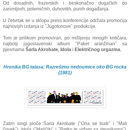
Od dosadnih, frazerskih i beskonačno dugačkih do
zanimljivih, polemičnih, duhovitih, punih događanja.
U četvrtak se u sklopu press konferencije održala promocija
najnovijih izdanja iz "Jugotonove" produkcije.
Tom je prilikom promoviran, po mišljenju mnogih kritičara,
najbolji jugoslavenski album "Paket aranžman" sa
pjesmama
Šarla Akrobate, Idola
i
Električnog orgazma.
Hronika BG talasa: Razrešimo nedoumice oko BG rocka
(1981)
Zatim singl ploče Šarla Akrobate ("Ona se budi" i "Mali
čovek"), Idola
("Maljčiki" i "Retko te viđam sa devojkama"),