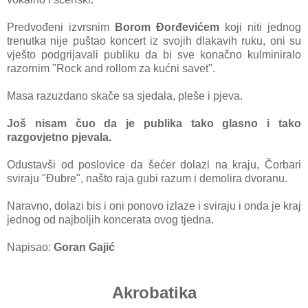
Predvođeni izvrsnim
Borom Đorđevićem
koji niti jednog
trenutka nije puštao koncert iz svojih dlakavih ruku, oni su
vješto podgrijavali publiku da bi sve konačno kulminiralo
razornim "Rock and rollom za kućni savet".
Masa razuzdano skače sa sjedala, pleše i pjeva.
Još nisam čuo da je publika tako glasno i tako
razgovjetno pjevala.
Odustavši od poslovice da šećer dolazi na kraju, Čorbari
sviraju "Đubre", našto raja gubi razum i demolira dvoranu.
Naravno, dolazi bis i oni ponovo izlaze i sviraju i onda je kraj
jednog od najboljih koncerata ovog tjedna.
Napisao:
Goran Gajić
Akrobatika