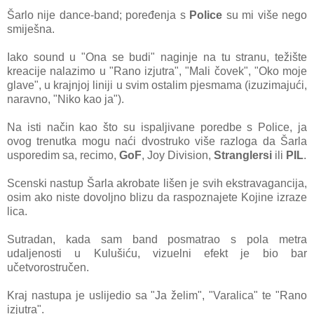
Šarlo nije dance-band; poređenja s
Police
su mi više nego
smiješna.
Iako sound u "Ona se budi" naginje na tu stranu, težište
kreacije nalazimo u "Rano izjutra", "Mali čovek", "Oko moje
glave", u krajnjoj liniji u svim ostalim pjesmama (izuzimajući,
naravno, "Niko kao ja").
Na isti način kao što su ispaljivane poredbe s Police, ja
ovog trenutka mogu naći dvostruko više razloga da Šarla
usporedim sa, recimo,
GoF
, Joy Division,
Stranglersi
ili
PIL
.
Scenski nastup Šarla akrobate lišen je svih ekstravagancija,
osim ako niste dovoljno blizu da raspoznajete Kojine izraze
lica.
Sutradan, kada sam band posmatrao s pola metra
udaljenosti u Kulušiću, vizuelni efekt je bio bar
učetvorostručen.
Kraj nastupa je uslijedio sa "Ja želim", "Varalica" te "Rano
izjutra".