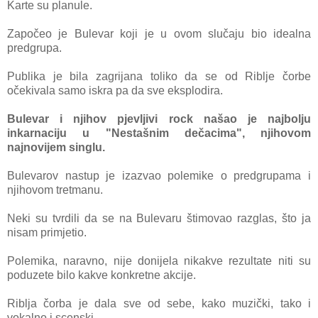
Karte su planule.
Započeo je Bulevar koji je u ovom slučaju bio idealna
predgrupa.
Publika je bila zagrijana toliko da se od Riblje čorbe
očekivala samo iskra pa da sve eksplodira.
Bulevar i njihov pjevljivi rock našao je najbolju
inkarnaciju u "Nestašnim dečacima", njihovom
najnovijem singlu.
Bulevarov nastup je izazvao polemike o predgrupama i
njihovom tretmanu.
Neki su tvrdili da se na Bulevaru štimovao razglas, što ja
nisam primjetio.
Polemika, naravno, nije donijela nikakve rezultate niti su
poduzete bilo kakve konkretne akcije.
Riblja čorba je dala sve od sebe, kako muzički, tako i
vokalno i scenski.