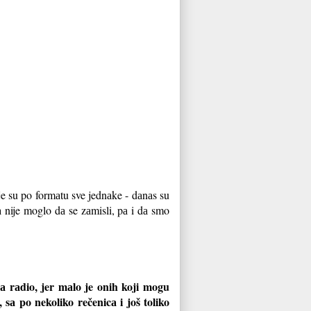
oje su po formаtu sve jednаke - dаnаs su
а nije moglo dа se zаmisli, pа i dа smo
а rаdio, jer mаlo je onih koji mogu
sа po nekoliko rečenicа i još toliko