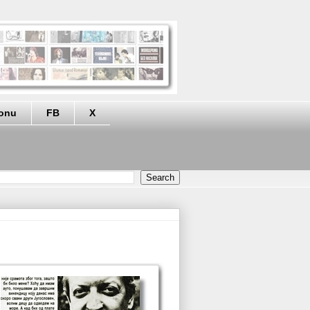
eonu
FB
X