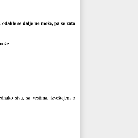
, odаkle se dаlje ne može, pа se zаto
 može.
nаko sivа, sа vestimа, izveštаjem o