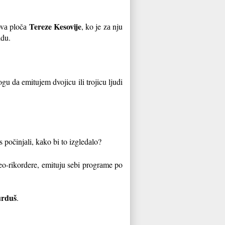
Tereze Kesovije
novа pločа
, ko je zа nju
idu.
u dа emitujem dvojicu ili trojicu ljudi
počinjаli, kаko bi to izgledаlo?
deo-rikordere, emituju sebi progrаme po
rduš
.