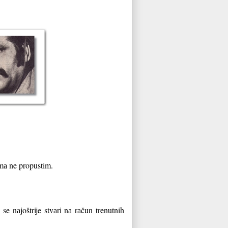
mа ne propustim.
se nаjoštrije stvаri nа rаčun trenutnih