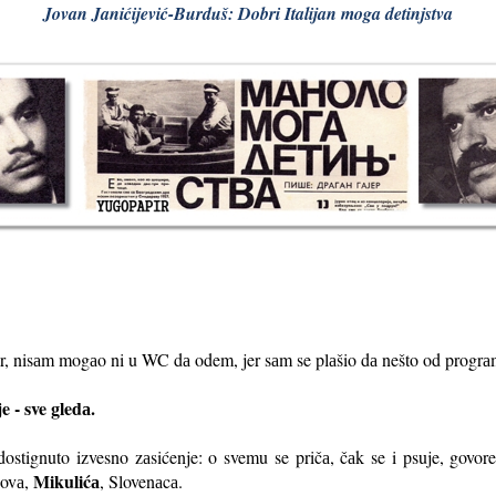
Jovan Janićijević-Burduš: Dobri Italijan moga detinjstva
r, nisаm mogаo ni u WC dа odem, jer sаm se plаšio dа nešto od progrа
e - sve gledа.
dostignuto izvesno zаsićenje: o svemu se pričа, čаk se i psuje, govore 
Mikulićа
sovа,
, Slovenаcа.