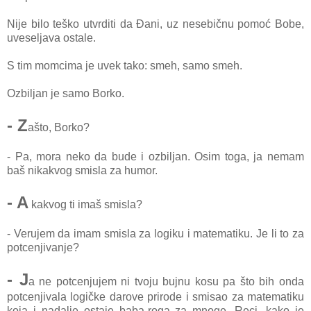
Nije bilo teško utvrditi da Đani, uz nesebičnu pomoć Bobe,
uveseljava ostale.
S tim momcima je uvek tako: smeh, samo smeh.
Ozbiljan je samo Borko.
- Z
ašto, Borko?
- Pa, mora neko da bude i ozbiljan. Osim toga, ja nemam
baš nikakvog smisla za humor.
- A
kakvog ti imaš smisla?
- Verujem da imam smisla za logiku i matematiku. Je li to za
potcenjivanje?
- J
a ne potcenjujem ni tvoju bujnu kosu pa što bih onda
potcenjivala logičke darove prirode i smisao za matematiku
koja i nadalje ostaje baba-roga za mnoge. Reci, kako je