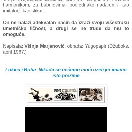
harmonikom, za bubnjevima, podjednako nadaren i kao
imitator, i kao slikar...
On ne nalazi adekvatan način da izrazi svoju višestruku
umetničku ličnost, a drugi se ne trude da mu to
omoguće.
Napisala:
Višnja Marjanović
, obrada: Yugopapir (Džuboks,
april 1967.)
Lokica i Boba: Nikada se nećemo moći uzeti jer imamo
isto prezime