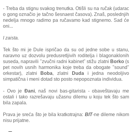
- Treba da stignu svakog trenutka. Otišli su na ručak (udarac
o gong označio je tačno šesnaest časova). Znaš, poslednjih
nedelja mnogo radimo pa ručavamo kad stignemo. Sad će
oni...
I zaista.
Tek što mi je Dule ispričao da su od jedne sobe u stanu,
naravno uz dozvolu predusretljivih roditelja i blagonaklonih
suseda, napravili "zvučni radni kabinet" stižu zlatni
Borko
(s
pet novih usnih harmonika koje treba da obo
gate "sound"
orkestar), zlatni
Boba
, zlatni
Duda
i jedna neodoljivo
simpatična i meni dotad sto posto nepopoznata individua.
- Ovo je
Đani
, naš novi bas-gitarista - obaveštavaju me
ostali i tako razrešavaju užasnu dilemu u koju tek što sam
bila zapala.
Prava je sreća što je bila kratkotrajna:
BIT
-ne dileme nikom
nisu prijatne.