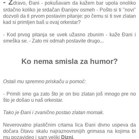
- Z
dravo, Đani - pokušavam da kažem bar upola onoliko
srdačno koliko je srdačan Đanijev osmeh - Pošto si ti "novi"
dozvoli da ti prvom postavim pitanje: po čemu si ti sve zlatan
kad si primljen baš u ovaj orkestar?
- Kod prvog pitanja se uvek užasno zbunim - kaže Đani i
smeška se. - Zato mi odmah postavite drugo...
Ko nema smisla za humor?
Ostali mu spremno priskaču u pomoć:
- Primili smo ga zato što je on bio zlatan još mnogo pre no
što je došao u naš orkestar.
Tako je Đani i zvanično postao zlatan momak.
Neverovatno plastičnim crtama lica Đani divno uspeva da
dočara čitavu skalu najraznovrsnijih grimasa na kojima bi
mu pozavideo i sam veliki
Dizni
.