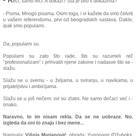
eči, samo reči. A do
kazi? Šta je bilo s dokazima?
- Pisma. Mnogo pisama. Osim toga, i vi kažete da smo četvrti
u vašem referendumu, prvi od beogradskih sastava. Dakle,
ipak smo popularni.
Da, popularni su.
Popularni su zato što rade, što su razumeli reč
"profesionalizam" i prihvatili njene zakone i nadasve što se -
slažu.
Slažu se u svemu - u željama, u sviranju, u navikama, u
prijateljstvu i ambicijama.
Slažu se u još nečem: svi su zlatni. Ne samo dečaci već i -
onako.
Naravno, to im nisam rekla. Da se ne uobraze. No,
izgleda da oni to znaju i bez mene...
Napisala:
Višnja Marjanović
, obrada: Yugopapir (Džuboks,