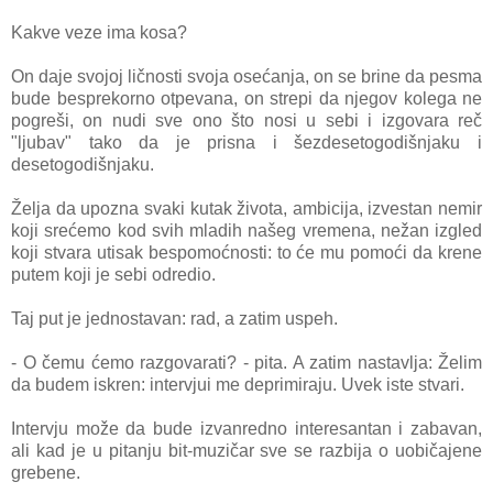
Kakve veze ima kosa?
On daje svojoj ličnosti svoja osećanja, on se brine da pesma
bude besprekorno otpevana, on strepi da njegov kolega ne
pogreši, on nudi sve ono što nosi u sebi i izgovara reč
"ljubav" tako da je prisna i šezdesetogodišnjaku i
desetogodišnjaku.
Želja da upozna svaki kutak života, ambicija, izvestan nemir
koji srećemo kod svih mladih našeg vremena, nežan izgled
koji stvara utisak bespomoćnosti: to će mu pomoći da krene
putem koji je sebi odredio.
Taj put je jednostavan: rad, a zatim uspeh.
- O čemu ćemo razgovarati? - pita. A zatim nastavlja: Želim
da budem iskren: intervjui me deprimiraju. Uvek iste stvari.
Intervju može da bude izvanredno interesantan i zabavan,
ali kad je u pitanju bit-muzičar sve se razbija o uobičajene
grebene.