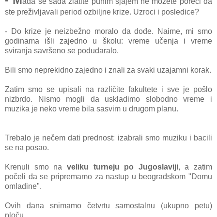
ada se sada zlatite punim sjajem ne možete poreći da
ste preživljavali period ozbiljne krize. Uzroci i posledice?
- Do krize je neizbežno moralo da dođe. Naime, mi smo
godinama išli zajedno u školu: vreme učenja i vreme
sviranja savršeno se podudaralo.
Bili smo neprekidno zajedno i znali za svaki uzajamni korak.
Za
tim smo se upisali na različite fakultete i sve je pošlo
nizbrdo. Nismo mogli da uskladimo slobodno vreme i
muzika je neko vreme bila sasvim u drugom planu.
Trebalo je nečem dati prednost: izabrali smo muziku i bacili
se na posao.
Krenuli smo na
veliku turneju po Jugoslaviji
, a zatim
počeli da se pripremamo za nastup u beogradskom "Domu
omladine".
Ovih dana snimamo četvrtu samostalnu (ukupno petu)
ploču.