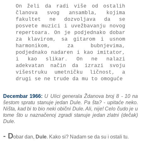
On želi da radi više od ostalih
članova svog ansambla, kojima
fakultet ne dozvoljava da se
posvete muzici i uvežbavanju novog
repertoara.
On je podjednako dobar
za klavirom, sa gitarom i usnom
harmonikom, za bubnjevima,
podjednako nadaren i kao imitator,
i kao slikar.
On ne nalazi
adekvatan način da izrazi svoju
višestruku umetničku ličnost, a
drugi se ne trude da mu to omoguće
Decembar 1966:
U Ulici generala Ždanova broj 8 - 10 na
šestom spratu stanuje jedan Dule. Pa šta? - upitaće neko.
Ništa, kad bi to bio neki obični Dule. Ali, nije! Celo čudo je u
tome što u naznačenoj zgradi stanuje jedan zlatni (dečak)
Dule.
- D
obar dan,
Dule
. Kako si? Nadam se da su i ostali tu.