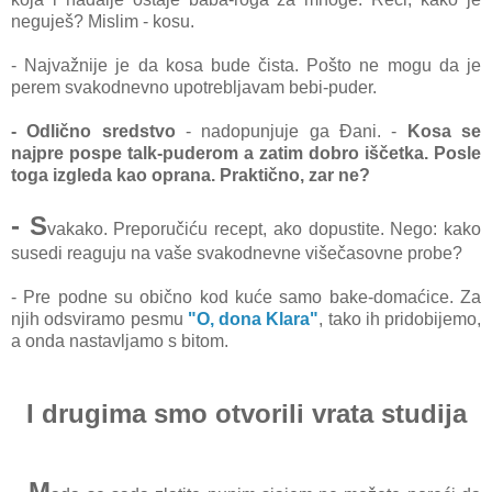
neguješ? Mislim - kosu.
- Najvažnije je da kosa
bude čista. Pošto ne mogu da je
perem svakodnevno upotrebljavam bebi-puder.
- Odlično sredstvo
-
nadopunjuje ga Đani. -
Kosa se
najpre pospe talk-puderom a zatim dobro iščetka. Posle
toga izgleda kao oprana. Praktično, zar ne?
- S
vakako. Preporučiću recept, ako dopustite. Nego: kako
susedi reaguju na vaše svakodnevne višečasovne probe?
- Pre podne su obično kod kuće samo bake-domaćice. Za
njih odsviramo pesmu
"O, dona Klara"
, tako ih pridobijemo,
a onda nastavljamo s bitom.
I drugima smo otvorili vrata studija
- M