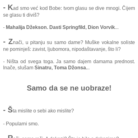
- K
ad smo već kod Bobe: tvom glasu se dive mnogi. Čijem
se glasu ti diviš?
-
Mahalija Džekson. Dasti Springfild, Dion Vorvik
...
- Z
nači, u pitanju su samo dame? Muške vokalne soliste
ne pominješ: zavist, ljubomora, nipodaštavanje, što li?
- Ništa od svega toga. Ja samo dajem damama prednost.
Inače, slušam
Sinatru, Toma Džonsa.
..
Samo da se ne uobraze!
- Š
ta mislite o sebi ako mislite?
- Popularni smo.
- R