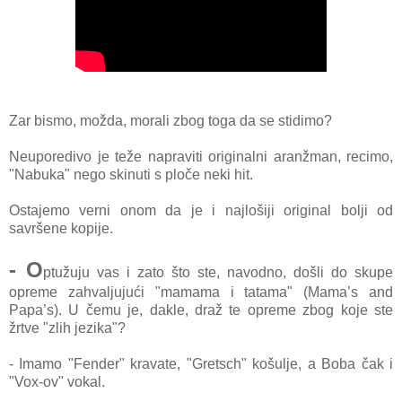
Zar bismo, možda, mo
rali zbog toga da se stidimo?
Neuporedivo je teže napraviti originalni aranžman, recimo,
"Nabuka" nego skinuti s ploče neki hit.
Ostajemo verni onom da je i najlošiji original bolji od
savršene kopije.
- O
ptužuju vas i zato što ste, navodno, došli do skupe
opreme zahvaljujući "mamama i tatama" (Mama’s and
Papa’s). U čemu je, dakle, draž te opreme zbog koje ste
žrtve "zlih jezika"?
- Imamo "Fender" kravate, "Gretsch" košulje, a Boba čak i
"Vox-ov" vokal.