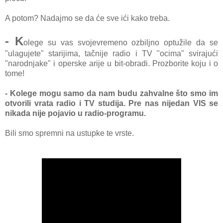
A potom? Nadajmo se da će sve ići kako treba.
- K
olege su vas svojevremeno ozbiljno optužile da se
"ulagujete" starijima, tačnije radio i TV "ocima" svirajući
"narodnjake" i operske arije u bit-obradi. Prozborite koju i o
tome!
- Kolege mogu samo da nam budu zahvalne što smo im
otvorili vrata radio i TV studija. Pre nas nijedan VIS se
nikada nije pojavio u radio-programu.
Bili smo spremni na ustupke te vrste.