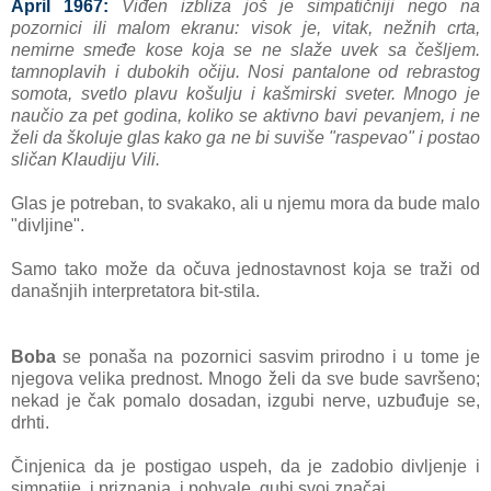
April 1967:
Viđen izbliza još je simpatič
niji nego na
pozornici ili ma
lom ekranu: visok je, vitak, nežnih crta,
nemirne smeđe kose koja se ne slaže uvek sa češljem.
tamnoplavih i dubokih očiju. Nosi pantalone od rebrastog
somota, svetlo plavu košulju i kašmirski sveter. Mnogo je
naučio za pet godina, koliko se aktivno bavi pevanjem, i ne
želi da školuje glas kako ga ne bi suviše "raspevao" i postao
sličan Klaudiju Vili.
Glas je potreban, to svakako, ali u njemu mora da bude malo
"divljine".
Samo tako može da očuva jednostavnost koja se traži od
današnjih interpretatora bit-stila.
Boba
se ponaša na pozornici sasvim prirodno i u tome je
njegova velika prednost. Mnogo želi da sve bude savršeno;
nekad je čak pomalo dosadan, izgubi nerve, uzbuđuje se,
drhti.
Činjenica da je postigao uspeh, da je zadobio divljenje i
simpatije, i priznanja, i pohvale, gubi svoj značaj.