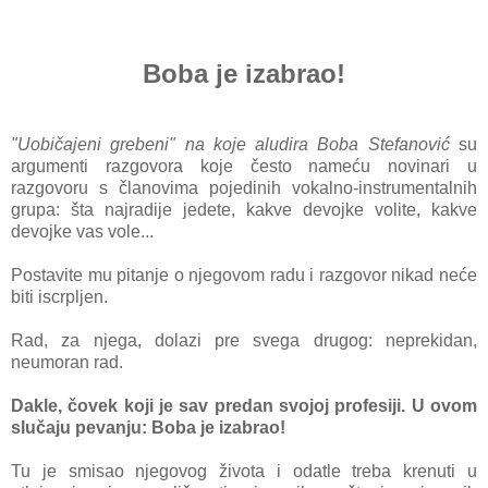
Boba je izabrao!
"Uobičajeni grebeni" na koje aludira Boba Stefanović
su
argumenti razgovora koje često nameću novinari u
razgovoru s članovima pojedinih vokalno-instrumentalnih
grupa: šta najradije jedete, kakve devojke volite, kakve
devojke vas vole...
Postavite mu pitanje o njegovom radu i razgovor nikad neće
biti iscrpljen.
Rad, za njega, dolazi pre svega drugog: neprekidan,
neumoran rad.
Dakle, čovek koji je sav predan svojoj profesiji. U ovom
slučaju pevanju: Boba je izabrao!
Tu je smisao njegovog života i odatle treba krenuti u