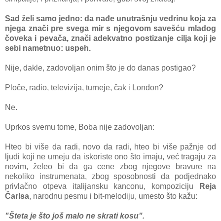
Sad želi samo jedno: da nađe unutrašnju vedrinu koja za
njega znači pre svega mir s njegovom savešću mladog
čoveka i pevača, znači adekvatno postizanje cilja koji je
sebi nametnuo: uspeh.
Nije, dakle, zadovoljan onim što je do danas postigao?
Ploče, radio, televizija, turneje, čak i London?
Ne.
Uprkos svemu tome, Boba nije zadovoljan:
Hteo bi više da radi, novo da radi, hteo bi više pažnje od
ljudi koji ne umeju da iskoriste ono što imaju, već tragaju za
novim, želeo bi da ga cene zbog njegove bravure na
nekoliko instrumenata, zbog sposobnosti da podjednako
privlačno otpeva italijansku kanconu, kompoziciju
Reja
Čarlsa
, narodnu pesmu i bit-melodiju, umesto što kažu:
"Šteta je što j
oš malo ne skrati kosu".