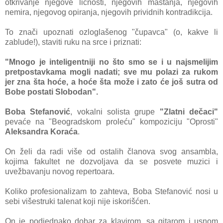
otkrivanje njegove ličnosti, njegovih maštanja, njegovih
nemira, njegovog opiranja, njegovih prividnih kontradikcija.
To znači upoznati ozloglašenog "čupavca" (o, kakve li
zablude!), staviti ruku na srce i priznati:
"Mnogo je inteligentniji no što smo se i u najsmelijim
pretpostavkama mogli nadati; sve mu polazi za rukom
jer zna šta hoće, a hoće šta može i zato će još sutra od
Bobe postati Slobodan".
Boba Stefanović
, vokalni solista grupe
"Zlatni dečaci"
pevaće na "Beogradskom proleću" kompoziciju "Oprosti"
Aleksandra Koraća
.
On želi da radi više od ostalih članova svog ansambla,
kojima fakultet ne dozvoljava da se posvete muzici i
uvežbavanju novog repertoara.
Koliko profesionalizam to zahteva, Boba Stefanović nosi u
sebi višestruki talenat koji nije iskorišćen.
On je podjednako dobar za klavirom, sa gitarom i usnom