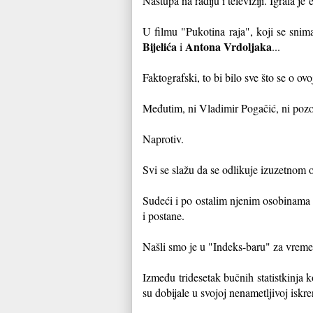
Nastupa na radiju i televiziji. Igrala je
U filmu "Pukotina raja", koji se snim
Bijelića
Antona Vrdoljaka
i
...
Faktografski, to bi bilo sve što se o o
Međutim, ni Vladimir Pogačić, ni pozoriš
Na
protiv.
Svi se slažu da se odlikuje izuzetnom o
Sudeći i po ostalim njenim osobinama 
i postane.
Našli smo je u "Indeks-baru" za vreme 
Između tridesetak bučnih statistkinja 
su dobijale u svojoj nenametljivoj iskre