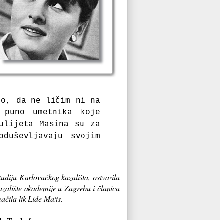
no, da ne ličim ni na
 puno umetnika koje
ulijeta Masina
su za
oduševljavaju svojim
udiju Karlovačkog kazališta, ostvarila
Kazalište akademije u Zagrebu i članica
čila lik Lide Matis.