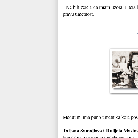
- Ne bih želela da imam uzora. Htela b
pravu umetnost.
Međutim, ima puno umetnika koje poš
Tatjana Samojlova
Đulijeta Masin
i
bogatstvom osećanja i inteligencijom.