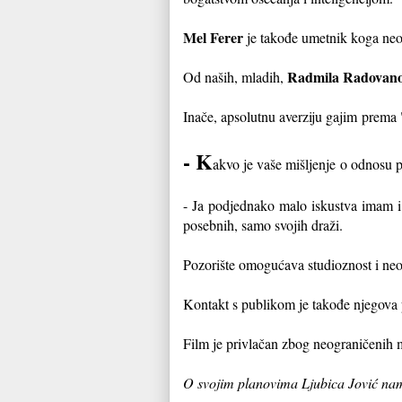
Mel Ferer
je takođe umetnik koga ne
Radmila Radovano
Od naših, mladih,
I
nače, apsolutnu averziju gajim
prema 
- K
akvo je vaše mišljenje
o odnosu p
- Ja podjednako malo iskustva imam i
posebnih, samo svo
jih draži.
Pozorište omogućava studioznost i n
Kontakt s publikom je takođe njegova
Film je privlačan zbog neograničenih
O svojim planovima Ljubica Jović nam 