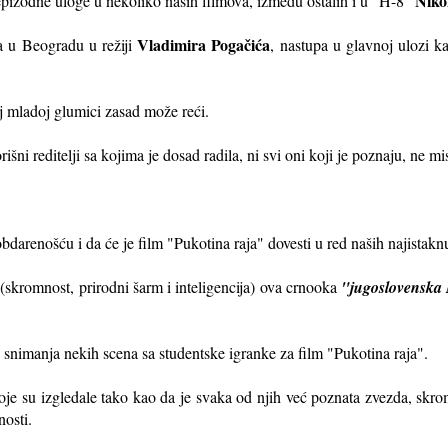
Niko
epizodne uloge u nekoliko naših filmova, između ostalih i u "H-8"
Vladimira Pogačića
a u Beogradu u režiji
, nastupa u glavnoj ulozi k
voj mladoj glumici zasad može reći.
ni reditelji sa kojima je dosad radila, ni svi oni koji je poznaju, ne mi
bdarenošću i da će je film "Pukotina raja" dovesti u red naših najistak
(skromnost, prirodni šarm i inteligencija) ova crnooka
"jugoslovenska 
snimanja nekih scena sa studentske igranke za film "Pukotina raja".
koje su izgledale tako kao da je svaka od njih već poznata zvezda, skro
nosti.