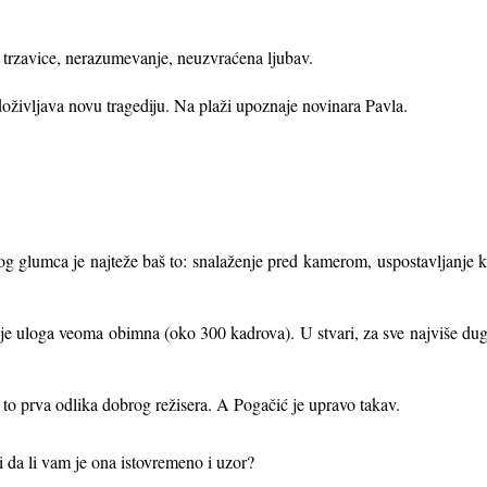
 trzavice, nerazumevanje, neuzvraćena ljubav.
oživljava novu tragediju. Na plaži upoznaje novinara Pavla.
g glumca je najteže baš to: snalaženje pred
kamerom, uspostavljanje ko
je uloga veoma obimna (oko 300 kadrova). U stvari, za sve najviše du
e to prva odlika dobrog režisera. A Pogačić je upravo takav.
i da li vam je ona istovremeno i uzor?