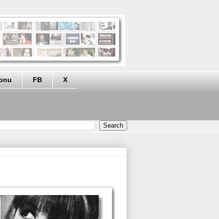
eonu
FB
X