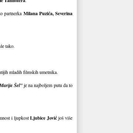
le Tanhofera
.
Milana Puzića, Severina
ao partnerka
sle tako.
nutijih mladih filmskih umetnika.
Marija Šel"
je na najboljem putu da to
Ljubice Jović
mnost i ljupkost
još više