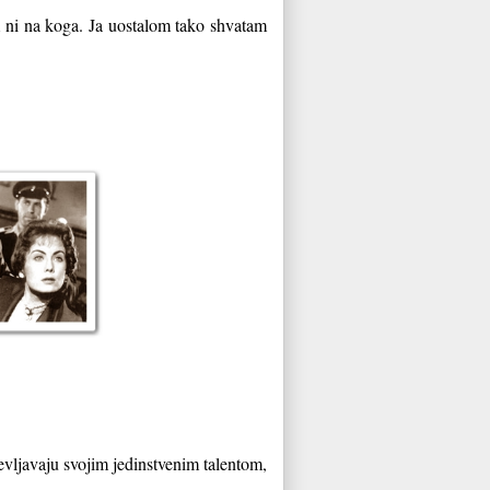
im ni na koga. Ja uostalom tako shvatam
a
evljavaju svojim jedinstvenim talentom,