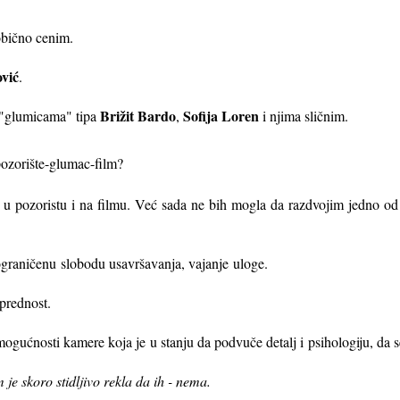
obično cenim.
vić
.
Bri
žit Bardo
Sofija Loren
"glumicama" tipa
,
i njima sličnim.
ozorište-glumac-film?
 u pozoristu i na filmu. Već sada ne bih mogla da razdvojim jedno o
eograničenu
slobodu usavršavanja, vajanje
uloge.
 prednost.
 mogućnosti kamere koja je
u stanju da podvuče detalj i
psihologiju, da s
je skoro stidljivo rekla da ih - nema.