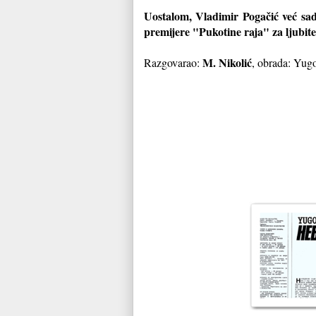
Uostalom, Vladimir Pogačić već sa
premijere "Pu
kotine raja" za ljubite
M. Nikolić
Razgovarao:
, obrada: Yugo