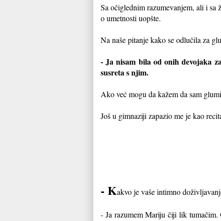
Sa očiglednim razumevanjem, ali i sa 
o umetnosti uopšte.
Na naše pitanje kako se odlučila za gl
- Ja nisam bila od onih devojaka za
susreta s njim.
Ako već mogu da kažem da sam glumica 
Još u gimnaziji zapazio me je kao reci
- K
akvo je vaše intimno doživljavanj
- Ja razumem Mariju čiji lik tumačim.