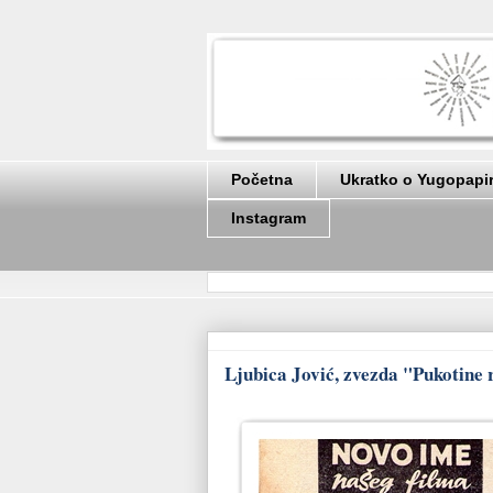
Početna
Ukratko o Yugopapi
Instagram
Ljubica Jović, zvezda "Pukotine 