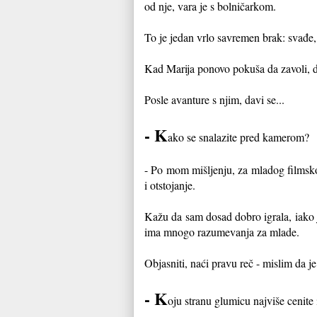
od nje, vara je s bolničarkom.
To je jedan vrlo savremen brak: svađe,
Kad Marija ponovo pokuša da zavoli, d
Posle avanture s njim, davi se...
- K
ako se snalazite pred kamerom?
- Po mom mišljenju, za mladog filmsko
i otstojanje.
Kažu da sam dosad dobro igrala, iako 
ima mnogo razumevanja za mlade.
Objasniti, naći pravu reč - mislim da j
- K
oju stranu glumicu najviše cenite 