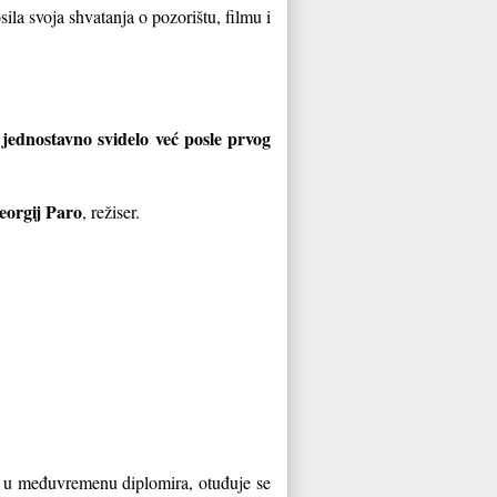
a svoja shvatanja o pozorištu, filmu i
 jednostavno svidelo već posle prvog
eorgij Paro
, režiser.
On u međuvremenu diplomira, otuđuje se