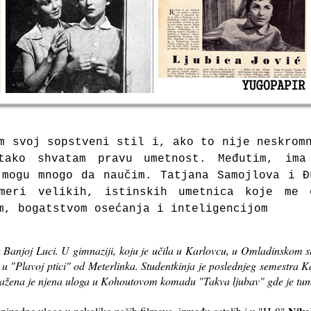
m svoj sopstveni stil i, ako to nije neskrom
tako shvatam pravu umetnost.
Međutim, ima
h mogu
mnogo da naučim.
Tatjana Samojlova
i
Đ
meri velikih, istinskih umetnica koje me 
m, bogatstvom osećanja i inteligencijom
 Banjoj Luci. U gimnaziji, koju je učila u Karlovcu, u Omladinskom st
 u "Plavoj ptici" od Meterlinka. Studentkinja je poslednjeg semestra 
žena je njena uloga u Kohoutovom komadu "Takva ljubav" gde je tuma