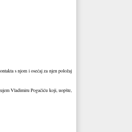
ntakta s njom i osećaj za njen položaj
gujem Vladimiru Pogačiću koji, uopšte,