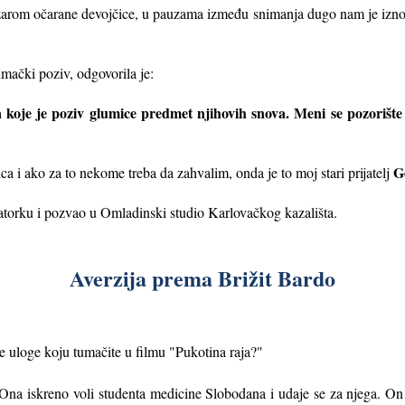
žarom očarane devojčice, u pauzama između snimanja dugo nam je iznosil
umački poziv, odgovorila je:
 koje je poziv glumice predmet njihovih snova. Meni se pozorište
G
i ako za to nekome treba da zahvalim, onda je to moj stari prijatelj
tatorku i pozvao u Omladinski studio Karlovačkog kazališta.
Averzija prema Brižit Bardo
e uloge koju tumačite u filmu "Pukotina raja?"
 Ona iskreno voli studenta medicine Slobodana i udaje se za njega. 