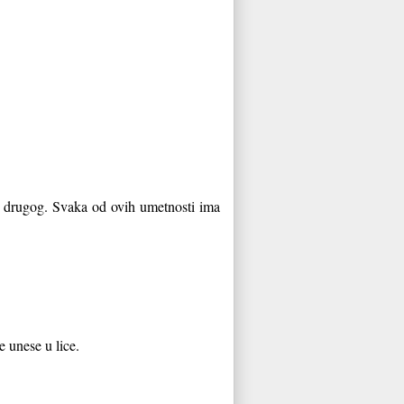
d
drugog. Svaka od ovih umet
nosti ima
e unese u lice.