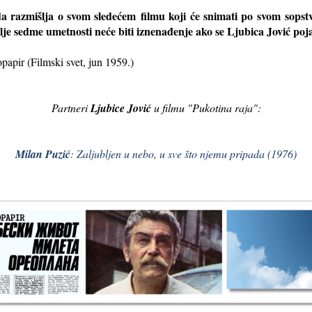
da razmišlja o svom sledećem
filmu koji će snimati po svom
sopst
lje sed
me umetnosti neće biti iznenađenje ako se Ljubica Jović poj
papir (Filmski svet, jun 1959.)
Partneri
Ljubice Jović
u filmu "Pukotina raja":
Milan Puzić
: Zaljubljen u nebo, u sve što njemu pripada (1976)