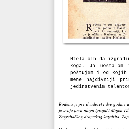
Htela bih da izgradi
koga. Ja uostalom 
poštujem i od koji
mene najdivniji pri
jedinstvenim talento
Rođena je pre dvadeset i dve godine u
je svoju prvu ulogu igrajući Majku Til
Zagrebačkog dramskog kazališta. Zapa