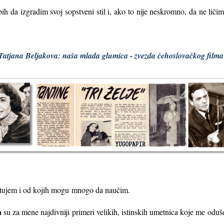
ih da izgradim svoj sopstveni stil i, ako to nije neskromno, da ne lič
Tatjana Beljakova: naša mlada glumica - zvezda čehoslovačkog film
tujem i od kojih mogu
mnogo da naučim.
a
su za mene najdivniji primeri velikih, istinskih umetnica koje me oduš