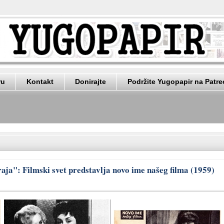
ru
Kontakt
Donirajte
Podržite Yugopapir na Patr
raja": Filmski svet predstavlja novo ime našeg filma (1959)