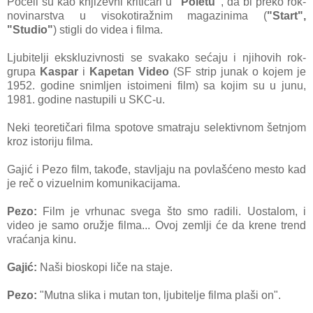
Počeli su kao književni kritičari u
"Poletu"
, da bi preko rok-
novinarstva u visokotiražnim magazinima (
"Start",
"Studio"
) stigli do videa i filma.
Ljubitelji ekskluzivnosti se svakako sećaju i njihovih rok-
grupa
Kaspar
i
Kapetan Video
(SF strip junak o kojem je
1952. godine snimljen istoimeni film) sa kojim su u junu,
1981. godine nastupili u SKC-u.
Neki teoretičari filma
spotove smatraju selektivnom šetnjom
kroz istoriju filma.
Gajić i Pezo film, takođe, stavljaju na povlašćeno mesto kad
je reč o vizuelnim komunikacijama.
Pezo:
Film je vrhunac svega što smo radili. Uostalom, i
video je samo oružje filma... Ovoj zemlji će da krene trend
vraćanja kinu.
Gajić:
Naši bioskopi liče na staje.
Pezo:
"Mutna slika i mutan ton, ljubitelje filma plaši on".