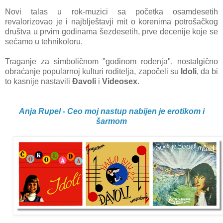
Novi talas u rok-muzici sa početka osamdesetih
revalorizovao je i najblještavji mit o korenima potrošačkog
društva u prvim godinama šezdesetih, prve decenije koje se
sećamo u tehnikoloru.
Traganje za simboličnom "godinom rođenja", nostalgično
obraćanje popularnoj kulturi roditelja, započeli su
Idoli
, da bi
to kasnije nastavili
Đavoli
i
Videosex
.
Anja Rupel - Ceo moj nastup nabijen je erotikom i
šarmom