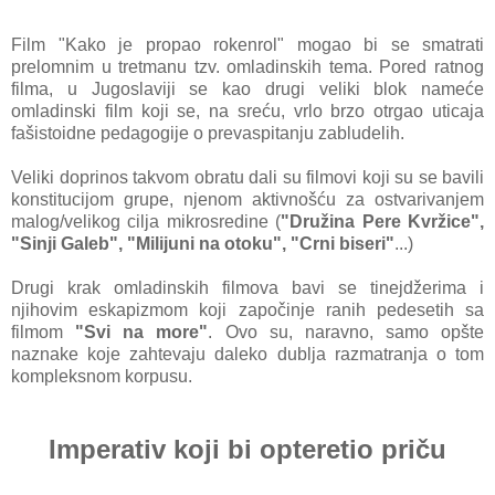
Film "Kako je propao rokenrol" mogao bi se smatrati
prelomnim u tretmanu tzv. omladinskih tema. Pored ratnog
filma, u Jugoslaviji se kao drugi veliki blok nameće
omladinski film koji se, na sreću, vrlo brzo otrgao uticaja
fašistoidne pedagogije o prevaspitanju zabludelih.
Veliki doprinos takvom obratu dali su filmovi koji su se ba
vili
konstitucijom grupe, njenom aktivnošću za ostvarivanjem
malog/velikog cilja mikrosredine (
"Družina Pere Kvržice",
"Sinji Galeb", "Milijuni na otoku", "Crni biseri"
...)
Drugi krak omladinskih filmova bavi se tinejdžerima i
njihovim eskapizmom koji započinje ranih pedesetih sa
filmom
"Svi na more"
. Ovo su, naravno, samo opšte
naznake koje zahtevaju daleko dublja razmatranja o tom
kompleksnom korpusu.
Imperativ koji bi opteretio priču