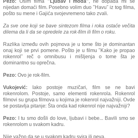
Pezo:
Osim filma
"Ljubav i moda"
, ne dopada mi se
nijedan domaći film. Posebno volim duo "Havu" iz tog filma,
pošto su mene i Gajića svojevremeno tako zvali.
Za sve one koji se bave sintezom filma i roka ostaće večita
dilema da li da se opredele za rok-film ili film o roku.
Razlika između ovih pojmova je u tome što je dominantan
onaj koji se prvi pomene. Pošto je u filmu "Kako je propao
rokenrol" reč o omnibusu i mišljenja o tome šta je
dominantno su oprečna.
Pezo:
Ovo je rok-film.
Vukojević:
Iako postoje muzičari, film se ne bavi
rokenrolom. Postoje, samo elementi rokenrola. Rokenrol
filmovi su grupa filmova u kojima je rokenrol najvažniji. Ovde
se postavlja pitanje: Šta onda kad rokenrol nije najvažniji?
Pezo:
I tu smo došli do love, ljubavi i bebe... Bavili smo se
rokenrolom u svakom kadru.
Nije važno da se u svakom kadru svira ili peva.