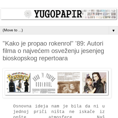
▼
"Kako je propao rokenrol" '89: Autori
filma o najvećem osveženju jesenjeg
bioskopskog repertoara
Osnovna ideja nam je bila da ni u
jednoj priči ništa ne iskače iz
opšte atmosfere. Naš