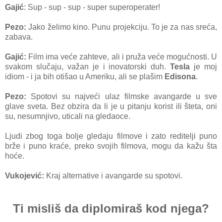
Gajić
: Sup - sup - sup - super superoperater!
Pezo:
Jako želimo kino. Punu projekciju. To je za nas sreća,
zabava.
Gajić:
Film ima veće zahteve, ali i pruža veće mogućnosti. U
svakom slučaju, važan je i inovatorski duh.
Tesla
je moj
idiom - i ja bih otišao u Ameriku, ali se plašim
Edisona
.
Pezo:
Spotovi su najveći ulaz filmske avangarde u sve
glave sveta. Bez obzira da li je u pitanju korist ili šteta, oni
su, nesumnjivo, uticali na gledaoce.
Ljudi zbog toga bolje gledaju filmove i zato reditelji puno
brže i puno kraće, preko svojih filmova, mogu da kažu šta
hoće.
Vukojević:
Kraj alternative i avangarde su spotovi.
Ti misliš da diplomiraš kod njega?