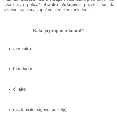
izvora dva putića"
Branko Vukojević
poželeli su da
razgovor sa njima započne sledećom anketom:
Kako je propao rokenrol?
a)
nikako
b)
nekako
c)
lako
d)
...
(upišite odgovor po želji)