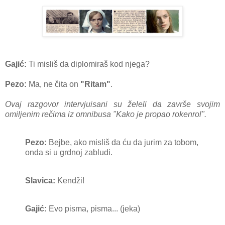
Gajić:
Ti misliš da diplomiraš kod njega?
Pezo:
Ma, ne čita on
"Ritam"
.
Ovaj razgovor intervjuisani su želeli da završe svojim
omiljenim rečima iz omnibusa "Kako je propao rokenrol".
Pezo:
Bejbe, ako misliš da ću da jurim za tobom,
onda si u grdnoj zabludi.
Slavica:
Kendži!
Gajić:
Evo pisma, pisma... (jeka)