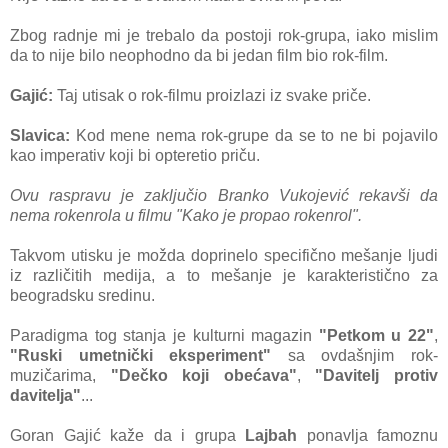
Zbog radnje mi je trebalo da postoji rok-grupa, iako mislim
da to nije bilo neophodno da bi jedan film bio rok-film.
Gajić:
Taj utisak o rok-filmu proizlazi iz svake priče.
Slavica:
Kod mene nema rok-grupe da se to ne bi pojavilo
kao imperativ koji bi opteretio priču.
Ovu raspravu je zaključio Branko Vukojević rekavši da
nema rokenrola u filmu "Kako je propao rokenrol".
Takvom utisku je možda doprinelo specifično mešanje ljudi
iz različitih medija, a to mešanje je karakteristično za
beogradsku sredinu.
Pa
radigma tog stanja je kulturni magazin
"Petkom u 22"
,
"Ruski umetnički eksperiment"
sa ovdašnjim rok-
muzičarima,
"Dečko koji obećava"
,
"Davitelj protiv
davitelja"
...
Goran Gajić kaže da i grupa
Lajbah
ponavlja famoznu