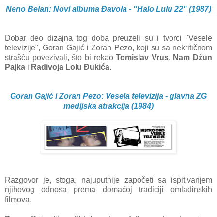
Neno Belan: Novi albuma Đavola - "Halo Lulu 22" (1987)
Dobar deo dizajna tog doba preuzeli su i tvorci "Vesele
televizije", Goran Gajić i Zoran Pezo, koji
su sa nekritičnom
strašću povezivali, što bi rekao
Tomislav Vrus
,
Nam Džun
Pajka
i
Radivoja Lolu Đukića
.
Goran Gajić i Zoran Pezo: Vesela televizija - glavna ZG
medijska atrakcija (1984)
Razgovor je, stoga, najuputnije započeti sa ispitivanjem
njihovog odnosa prema domaćoj tradiciji omladinskih
filmova.