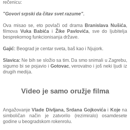
rečenicu:
"Govori srpski da čitav svet razume".
Ova misao se, eto povlači od drama
Branislava Nušića
,
filmova
Vuka Babića
i
Žike Pavlovića
, sve do ljubitelja
besprekornog funkcionisanja države.
Gajić:
Beograd je centar sveta, baš kao i Njujork.
Slavica:
Ne bih se složio sa tim. Da smo snimali u Zagrebu,
sigurno bi se pojavio i
Gotovac
, verovatno i još neki ljudi iz
drugih medija.
Video je samo oružje filma
Angažovanje
Vlade Divljana, Srdana Gojkovića
i
Koje
na
simboličan način je zatvorilo (rezimiralo) osamdesete
godine u beogradskom rokenrolu.