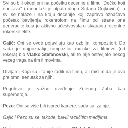
Svi su bili okupljeni na početku decenije u filmu "Dečko koji
obećava" (u montaži je otpala uloga Srđana Gojkovića), a
svi se nalaze i na kraju decenije koji zapravo označava
početak bavljenja rokenrolom na filmu od strane one
generacije koja je aktivno učestvovala u stvaranju recentne
rokerske elite.
Gajić:
Oni se ovde pojavljuju kao ozbiljni kompozitori. Do
sada je najpoznatiji kompozitor muzike za filmove (od
rokera) bio
Vlatko Stefanovski
, ali to nije ostavljalo nekog
većeg traga na tim filmovima.
Divljan i Koja su i ranije radili na filmu, ali mislim da je ovo
prelomni trenutak za njih.
Pogotovo je važno uvođenje Zelenog Zuba kao
superheroja.
Pezo:
Oni su više bili ispred kamere, sada su iza nje.
Gajić i Pezo su se, takođe, bavili različitim medijima.