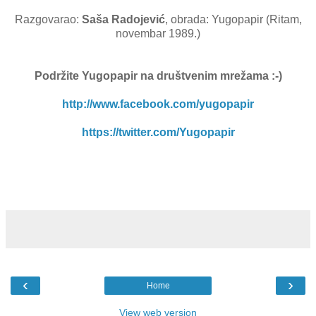
Razgovarao:
Saša Radojević
, obrada: Yugopapir (Ritam,
novembar 1989.)
Podržite Yugopapir
na društvenim mrežama :-)
http://www.facebook.com/yugopapir
https://twitter.com/Yugopapir
‹
›
Home
View web version