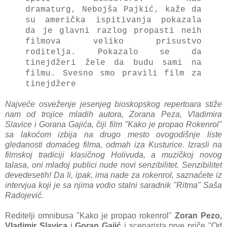
dramaturg, Nebojša Pajkić, kaže da
su američka ispitivanja pokazala
da je glavni razlog propasti neih
filmova veliko prisustvo
roditelja.
Pokazalo se da
tinejdžeri žele da budu sami na
filmu. Svesno smo pravili film za
tinejdžere
Najveće osveženje jesenjeg bioskopskog repertoara stiže
nam od trojice mladih autora, Zorana Peza, Vladimira
Slavice i Gorana Gajića, čiji film "Kako je propao Rokenrol"
sa lakoćom izbija na drugo mesto ovogodišnje liste
gledanosti domaćeg filma, odmah iza Kusturice. Izrasli na
filmskoj tradiciji klasičnog Holivuda, a muzičkoj novog
talasa, oni mladoj publici nude novi senzibilitet. Senzibilitet
devedesetih! Da li, ipak, ima nade za rokenrol, saznaćete iz
intervjua koji je sa njima vodio stalni saradnik "Ritma" Saša
Radojević.
Reditelji omnibusa "Kako je propao rokenrol"
Zoran Pezo,
Vladimir Slavica
i
Goran Gajić
i scenarista prve priče "Od