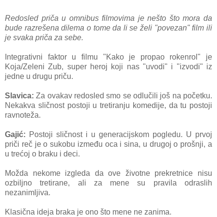
Redosled priča u omnibus filmovima je nešto što mora da
bude razrešena dilema o tome da li se želi "povezan" film ili
je svaka priča za sebe.
Integrativni faktor u filmu "Kako je propao rokenrol" je
Koja/Zeleni Zub, super heroj koji nas "uvodi" i "izvodi" iz
jedne u drugu priču.
Slavica:
Za ovakav redosled smo se odlučili još na početku.
Nekakva sličnost postoji u tretiranju komedije, da tu postoji
ravnoteža.
Gajić:
Postoji sličnost i u generacijskom pogledu. U prvoj
priči reč je o sukobu između oca i sina, u drugoj o prošnji, a
u trećoj o braku i deci.
Možda nekome izgleda da ove životne prekretnice nisu
ozbiljno tretirane, ali za mene su pravila odraslih
nezanimljiva.
Klasična ideja braka je ono što mene ne zanima.