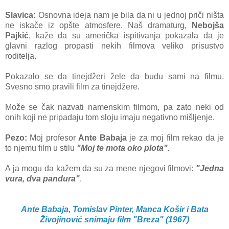
Slavica:
Osnovna ideja nam je bila da ni u jednoj priči ništa
ne iskače iz opšte atmosfere. Naš dramaturg,
Nebojša
Pajkić
, kaže da su američka ispitivanja pokazala da je
glavni razlog propasti nekih filmova veliko prisustvo
roditelja.
Pokazalo se da tinejdžeri žele da budu sami na filmu.
Svesno smo pravili film za tinejdžere.
Može se čak nazvati namenskim filmom, pa zato neki od
onih koji ne pripadaju tom sloju imaju negativno mišljenje.
Pezo:
Moj profesor
Ante Babaja
je za moj film rekao da je
to njemu film u stilu
"Moj te mota oko plota".
A ja mogu da kažem da su za mene njegovi filmovi:
"Jedna
vura, dva pandura"
.
Ante Babaja, Tomislav Pinter, Manca Košir i Bata
Živojinović snimaju film "Breza" (1967)