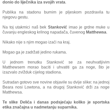
donio do liječnika iza svojih vrata
.
Publika na stadonu burnim je pljeskom pozdravila tu
njegovu gestu.
Na toj utakmici naš bek
Stanković
imao je grdne muke u
čuvanju engleskog krilnog napadača, čuvenog
Matthewsa
.
Nikako nije s njim mogao izaći na kraj.
Mogao ga je zadržati jedino rukama.
U jednom trenutku Stanković se za neuhvatljivim
Matthewsem morao baciti i uhvatiti ga za noge, što je
izazvalo zvižduk cijelog stadiona.
Sutradan gotovo sve novine objavile su dvije slike: na jednoj
Beara nosi Lowtona, a na drugoj Stanković drži za noge
Matthewsa.
Te slike Delića i danas podsjećaju koliko je sportska
etika značajna u nadmetanju suparnika.