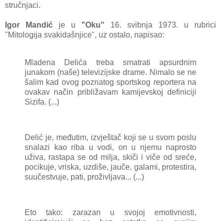
stručnjaci.
Igor Mandić
je u
"Oku"
16. svibnja 1973. u rubrici
"Mitologija svakidašnjice", uz ostalo, napisao:
Mladena Delića treba smatrati apsurdnim
junakom (naše) televizijske drame. Nimalo se ne
šalim kad ovog poznatog sportskog reportera na
ovakav način približavam kamijevskoj definiciji
Sizifa. (...)
Delić je, međutim, izvještač koji se u svom poslu
snalazi kao riba u vodi, on u njemu naprosto
uživa, rastapa se od milja, skiči i viče od sreće,
pocikuje, vriska, uzdiše, jauče, galami, protestira,
suučestvuje, pati, proživljava... (...)
Eto tako: zarazan u svojoj emotivnosti,