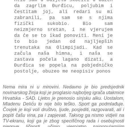
da zagrlim Đurđicu, poljubim i
čestitam joj, ali redari su mi
zabranili, pa sam se s njima
fizički sukobio. Bio sam
neizmjerno sretan, i ne vjerujem
da će se to ikad ponoviti. Meni je
to bio jedan od najljepših
trenutaka na Olimpijadi. Kad se
začula naša himna, i naša se
zastava počela lagano dizati, a
Đurđica se popela na pobjedničko
postolje, obuzeo me neopisiv ponos
Nema mira ni u mirovini. Nedavno je bio predsjednik
novinarskog žirija koji je proglasio najboljeg igrača utakmice
Hrvatska - SAD. Ljetos je prenosio sinjsku alku. Uostalom,
Mladenu Deliću to nije bilo teško. Sport ga podmlađuje.
Čovjek je koji voli društvo, ljude, posjediti, razgovarati, ali i
popiti čašu vina, pa i zapjevati. Takvog ga nismo vidjeli na
TV-ekranu, koji ga je zbog specifičnog rada i osebujnosti
njegove ličnosti, učinio vjerojatno najpopularnijim