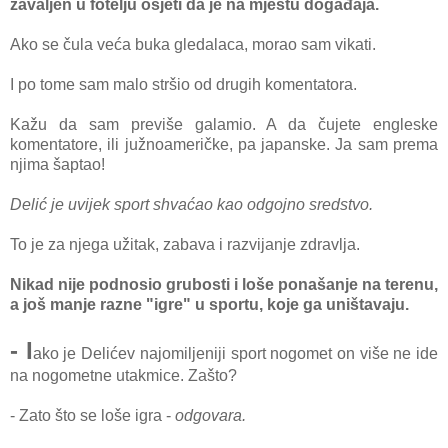
zavaljen u fotelju osjeti da je na mjestu događaja.
Ako se čula veća buka gledalaca, morao sam vikati.
I po tome sam malo stršio od drugih komentatora.
Kažu da sam previše galamio. A da čujete engleske
komentatore, ili južnoameričke, pa japanske. Ja sam prema
njima šaptao!
Delić je uvijek sport shvaćao kao odgojno sredstvo.
To je za njega užitak, zabava i razvijanje zdravlja.
Nikad nije podnosio grubosti i loše ponašanje na terenu,
a još manje razne "igre" u sportu, koje ga uništavaju.
- I
ako je Delićev najomiljeniji sport nogomet on više ne ide
na nogometne utakmice. Zašto?
- Zato što se loše igra -
odgovara.