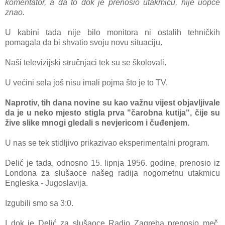
komentator, a da to dok je prenosio utakmicu, nije uopće
znao.
U kabini tada nije bilo monitora ni ostalih tehničkih
pomagala da bi shvatio svoju novu situaciju.
Naši televizijski stručnjaci tek su se školovali.
U većini sela još nisu imali pojma što je to TV.
Naprotiv, tih dana novine su kao važnu vijest objavljivale
da je u neko mjesto stigla prva "čarobna kutija", čije su
žive slike mnogi gledali s nevjericom i čuđenjem.
U nas se tek stidljivo prikazivao eksperimentalni program.
Delić je tada, odnosno 15. lipnja 1956. godine, prenosio iz
Londona za slušaoce našeg radija nogometnu utakmicu
Engleska - Jugoslavija.
Izgubili smo sa 3:0.
I dok je Delić za slušaoce Radio Zagreba prenosio meč,