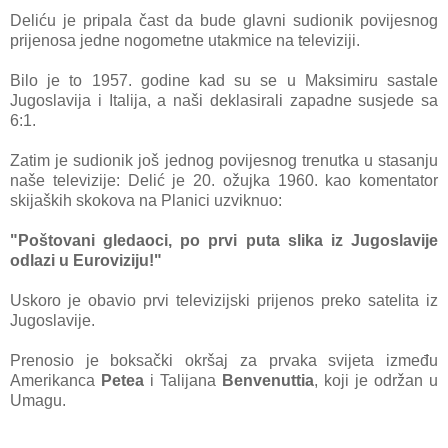
Deliću je pripala čast da bude glavni sudionik povijesnog
prijenosa jedne nogometne utakmice na televiziji.
Bilo je to 1957. godine kad su se u Maksimiru sastale
Jugoslavija i Italija, a naši deklasirali zapadne susjede sa
6:1.
Zatim je sudionik još jednog povijesnog trenutka u stasanju
naše televizije: Delić je 20. ožujka 1960. kao komentator
skijaških skokova na Planici uzviknuo:
"Poštovani gledaoci, po prvi puta slika iz Jugoslavije
odlazi u Euroviziju!"
Uskoro je obavio prvi televizijski prijenos preko satelita iz
Jugoslavije.
Prenosio je boksački okršaj za prvaka svijeta između
Amerikanca
Petea
i Talijana
Benvenuttia
, koji je održan u
Umagu.