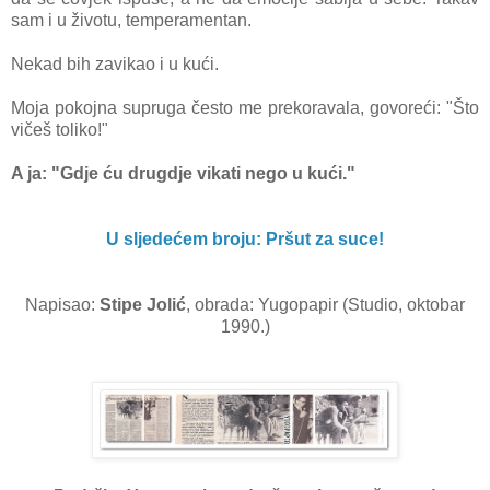
sam i u životu, temperamentan.
Nekad bih zavikao i u kući.
Moja pokojna supruga često me prekoravala, govoreći: "Što
vičeš toliko!"
A ja: "Gdje ću drugdje vikati nego u kući."
U sljedećem broju: Pršut za suce!
Napisao:
Stipe Jolić
, obrada: Yugopapir (Studio, oktobar
1990.)