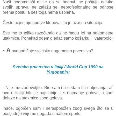
Naši nogometaši misle da su bogovi, ne poštuju odluke
svojih uprava, ne zalažu se, neprofesionalno se odnose
prema poslu, a bez toga nema uspjeha.
Često ucjenjuju uprave klubova. To je užasna situacija.
Sve me to toliko razočaralo da ne mogu ići na nogometne
utakmice. Ponekad odem gledati samo košarku ili vaterpolo.
- A
ovogodišnje svjetsko nogometno prvenstvo?
Svetsko prvenstvo u Italiji / World Cup 1990 na
Yugopapiru
- Nije me zadovoljilo. Bio sam na sedam tih natjecanja, ali
ovo u Italiji bilo je najslabije. I s najmanje golova, a ljudi
dolaze na utakmice zbog golova.
Inače, ogorčen sam i neraspoložen zbog svega što se u
posljednje vrijeme događa u našem sportu.