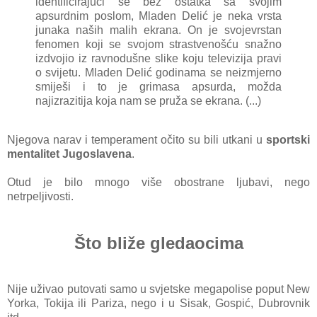
identificirajući se bez ostatka sa svojim
apsurdnim poslom, Mladen Delić je neka vrsta
junaka naših malih ekrana. On je svojevrstan
fenomen koji se svojom strastvenošću snažno
izdvojio iz ravnodušne slike koju televizija pravi
o svijetu. Mladen Delić godinama se neizmjerno
smiješi i to je grimasa apsurda, možda
najizrazitija koja nam se pruža se ekrana. (...)
Njegova narav i temperament očito su bili utkani u
sportski
mentalitet Jugoslavena
.
Otud je bilo mnogo više obostrane ljubavi, nego
netrpeljivosti.
Što bliže gledaocima
Nije uživao putovati samo u svjetske megapolise poput New
Yorka, Tokija ili Pariza, nego i u Sisak, Gospić, Dubrovnik