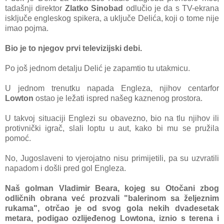
tadašnji direktor
Zlatko Sinobad
odlučio je da s TV-ekrana
isključe engleskog spikera, a uključe Delića, koji o tome nije
imao pojma.
Bio je to njegov prvi televizijski debi.
Po još jednom detalju Delić je zapamtio tu utakmicu.
U jednom trenutku napada Engleza, njihov centarfor
Lowton
ostao je ležati ispred našeg kaznenog prostora.
U takvoj situaciji Englezi su obavezno, bio na tlu njihov ili
protivnički igrač, slali loptu u aut, kako bi mu se pružila
pomoć.
No, Jugoslaveni to vjerojatno nisu primijetili, pa su uzvratili
napadom i došli pred gol Engleza.
Naš golman Vladimir Beara, kojeg su Otočani zbog
odličnih obrana već prozvali "balerinom sa željeznim
rukama", otrčao je od svog gola nekih dvadesetak
metara, podigao ozlijeđenog Lowtona, iznio s terena i