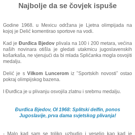
Najbolje da se čovjek ispuše
Godine 1968. u Mexicu održana je Ljetna olimpijada na
kojoj je Delić komentirao sportove na vodi.
Kad je
Đurđica Bjedov
plivala na 100 i 200 metara, većina
naših novinara otišla je gledati utakmicu jugoslavenskih
košarkaša, ne vjerujući da bi mlada Splićanka mogla osvojiti
medalju.
Delić je s
Vilkom Luncerom
iz "Sportskih novosti" ostao
pokraj olimpijskog bazena.
I Đurđica je u plivanju osvojila zlatnu i srebrnu medalju.
Đurđica Bjedov, OI 1968: Splitski delfin, ponos
Jugoslavije, prva dama svjetskog plivanja!
- Malo kad sam se toliko uzbudio i veselio kao kad je