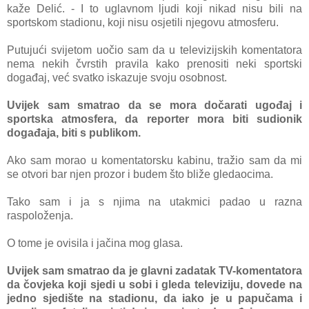
kaže Delić. - I to uglavnom ljudi koji nikad nisu bili na
sportskom stadionu, koji nisu osjetili njegovu atmosferu.
Putujući svijetom uočio sam da u televizijskih komentatora
nema nekih čvrstih pravila kako prenositi neki sportski
događaj, već svatko iskazuje svoju osobnost.
Uvijek sam smatrao da se mora dočarati ugođaj i
sportska atmosfera, da reporter mora biti sudionik
događaja, biti s publikom.
Ako sam morao u komentatorsku kabinu, tražio sam da mi
se otvori bar njen prozor i budem što bliže gledaocima.
Tako sam i ja s njima na utakmici padao u razna
raspoloženja.
O tome je ovisila i jačina mog glasa.
Uvijek sam smatrao da je glavni zadatak TV-komentatora
da čovjeka koji sjedi u sobi i gleda televiziju, dovede na
jedno sjedište na stadionu, da iako je u papučama i