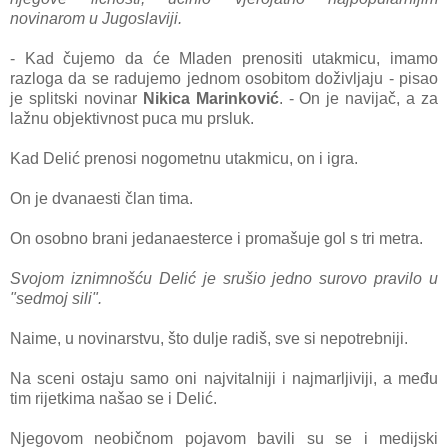
novinarom u Jugoslaviji.
- Kad čujemo da će Mladen prenositi utakmicu, imamo
razloga da se radujemo jednom osobitom doživljaju - pisao
je splitski novinar
Nikica Marinković
. - On je navijač, a za
lažnu objektivnost puca mu prsluk.
Kad Delić prenosi nogometnu utakmicu, on i igra.
On je dvanaesti član tima.
On osobno brani jedanaesterce i promašuje gol s tri metra.
Svojom iznimnošću Delić je srušio jedno surovo pravilo u
"sedmoj sili".
Naime, u novinarstvu, što dulje radiš, sve si nepotrebniji.
Na sceni ostaju samo oni najvitalniji i najmarljiviji, a među
tim rijetkima našao se i Delić.
Njegovom neobičnom pojavom bavili su se i medijski