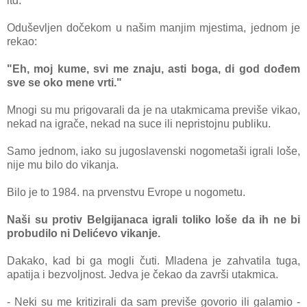
itd.
Oduševljen dočekom u našim manjim mjestima, jednom je
rekao:
"Eh, moj kume, svi me znaju, asti boga, di god dođem
sve se oko mene vrti."
Mnogi su mu prigovarali da je na utakmicama previše vikao,
nekad na igrače, nekad na suce ili nepristojnu publiku.
Samo jednom, iako su jugoslavenski nogometaši igrali loše,
nije mu bilo do vikanja.
Bilo je to 1984. na prvenstvu Evrope u nogometu.
Naši su protiv Belgijanaca igrali toliko loše da ih ne bi
probudilo ni Delićevo vikanje.
Dakako, kad bi ga mogli čuti. Mladena je zahvatila tuga,
apatija i bezvoljnost. Jedva je čekao da završi utakmica.
- Neki su me kritizirali da sam previše govorio ili galamio -