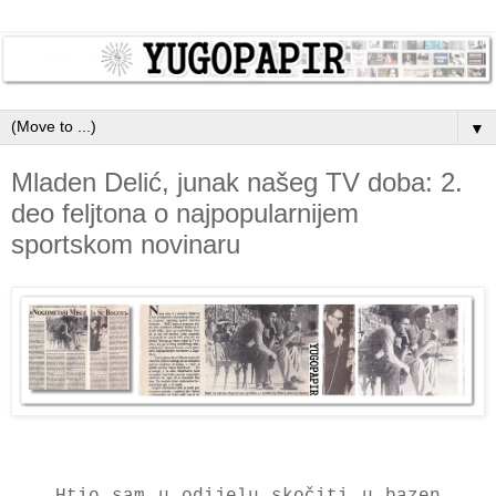
▼
Mladen Delić, junak našeg TV doba: 2.
deo feljtona o najpopularnijem
sportskom novinaru
Htio sam u odijelu skočiti u bazen