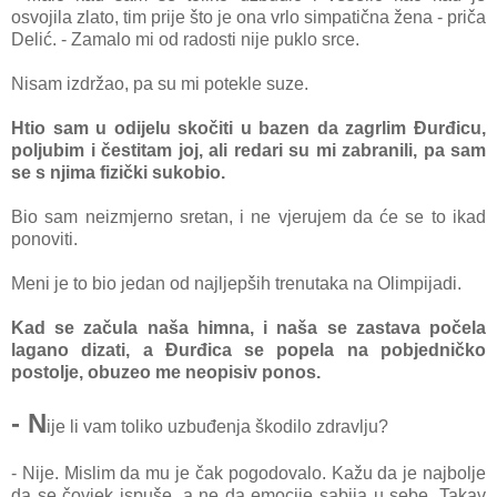
osvojila zlato, tim prije što je ona vrlo simpatična žena - priča
Delić. - Zamalo mi od radosti nije puklo srce.
Nisam izdržao, pa su mi potekle suze.
Htio sam u odijelu skočiti u bazen da zagrlim Đurđicu,
poljubim i čestitam joj, ali redari su mi zabranili, pa sam
se s njima fizički sukobio.
Bio sam neizmjerno sretan, i ne vjerujem da će se to ikad
ponoviti.
Meni je to bio jedan od najljepših trenutaka na Olimpijadi.
Kad se začula naša himna, i naša se zastava počela
lagano dizati, a Đurđica se popela na pobjedničko
postolje, obuzeo me neopisiv ponos.
- N
ije li vam toliko uzbuđenja škodilo zdravlju?
- Nije. Mislim da mu je čak pogodovalo. Kažu da je najbolje
da se čovjek ispuše, a ne da emocije sabija u sebe. Takav