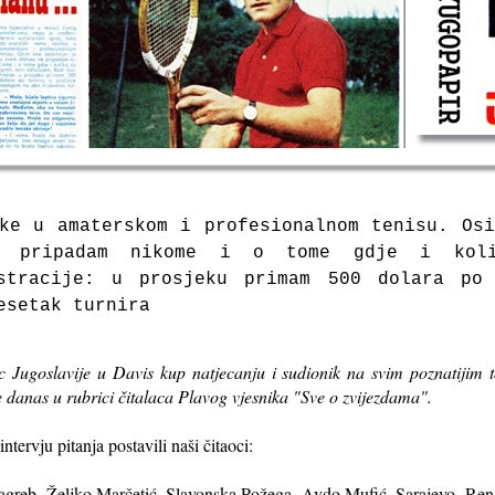
ike u amaterskom i profesionalnom tenisu.
Os
e pripadam nikome i o tome gdje i koli
stracije: u prosjeku primam 500 dolara po 
esetak turnira
ac Jugoslavije u Davis kup natjecanju i sudionik na svim poznatijim
je danas u rubrici čitalaca Plavog vjesnika "Sve o zvijezdama".
ntervju pitanja postavili naši čitaoci:
Zagreb, Željko Marčetić, Slavonska Požega, Avdo Mufić, Sarajevo, Rena