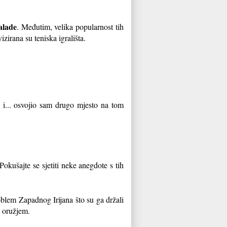
alade
. Međutim, velika popularnost
tih
izirana su teniska igrališta.
 i... osvojio sam drugo mjesto na tom
Pokušajte se sjetiti neke anegdote s tih
oblem Zapadnog Irijana što su ga držali
u oružjem.