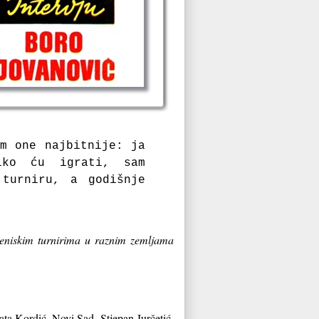
im one najbitnije: ja
ko ću igrati, sam
turniru, a godišnje
 teniskim turnirima u raznim zemljama
ta Kordić, Novi Sad, Stjepan Jurčetić,