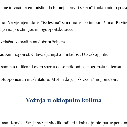
 ne travnati teren, mislim da bi moj "nervni sistem" funkcionirao posv
tura. Ne vjerujem da je "isklesana" samo na teniskim borilištima. Bavi
am javno poželim još mnogo sportske sreće.
m srdačno zahvalim na dobrim željama.
o sam nogomet. Čitavo djetinjstvo i mladost. U svakoj prilici.
sam bio u dilemi kojem sportu da se priklonim - nogometu ili tenisu.
vi ste spomenuli muskulaturu. Mislim da je "isklesana" nogometom.
Vožnja u oklopnim kolima
i nam ispričati što je sve prethodilo odluci i kakav je bio put uspona n