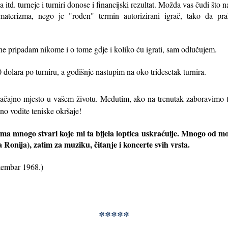
itd. turneje i turniri donose i financijski rezultat. Možda vas čudi što n
amaterizma, nego je "rođen" termin autorizirani igrač, tako da pr
 ne pripadam nikome i o tome gdje i koliko ću igrati, sam odlučujem.
 dolara po turniru, a godišnje nastupim na oko tridesetak turnira.
 značajno mjesto u vašem životu. Međutim, ako na trenutak zaboravimo t
no vodite teniske okršaje!
a mnogo stvari koje mi ta bijela loptica uskraćuije. Mnogo od mojih
a Ronija), zatim za muziku, čitanje i koncerte svih vrsta.
tembar 1968.)
*****