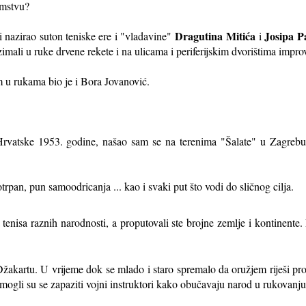
emstvu?
Dragutina
Mitića
Josipa
P
i nazirao suton teniske ere i "vladavine"
i
zimali u ruke drvene rekete i na ulicama i periferijskim dvorištima improv
 u rukama bio je i Bora Jovanović.
Hrvatske 1953. godine, našao sam se na terenima "Šalate" u Zagrebu
rpan, pun samoodricanja ... kao i svaki put što vodi do sličnog cilja.
tenisa raznih narodnosti, a proputovali ste brojne zemlje i kontinente. 
u Džakartu. U vrijeme dok se mlado i staro spremalo da oružjem riješi pr
ogli su se zapaziti vojni instruktori kako obučavaju narod u rukovanj