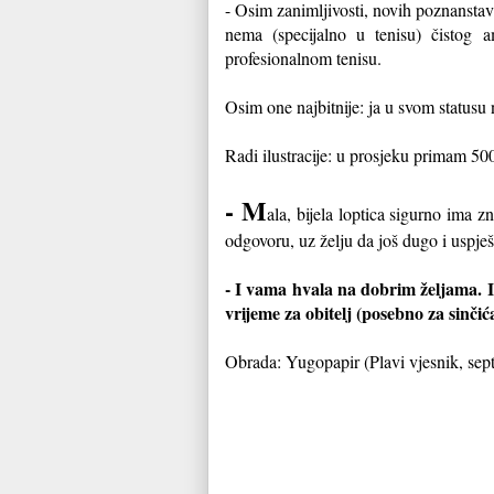
- Osim zanimljivosti, novih poznanstava 
ne
ma (specijalno u tenisu) čistog 
profesionalnom tenisu.
Osim one najbitnije: ja u svom statusu
Radi ilustracije: u prosjeku primam 500
- M
ala, bijela loptica sigurno ima
odgovoru, uz želju da još dugo i uspješ
- I vama hvala na dobrim željama. Im
vrijeme za obitelj (posebno za sinčić
Obrada: Yugopapir (Plavi vjesnik, sep