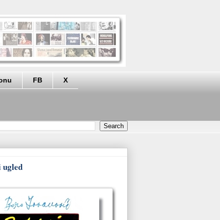
eonu
FB
X
i ugled