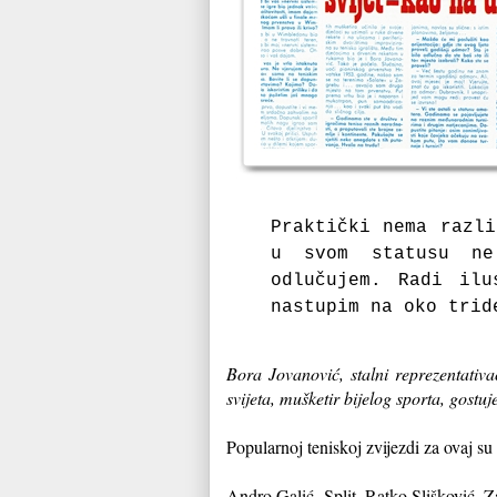
Praktički nema razl
u svom statusu n
odlučujem.
Radi ilu
nastupim na oko trid
Bora Jovanović, stalni reprezentativ
svijeta, mušketir bijelog sporta, gostu
Popularnoj teniskoj zvijezdi za ovaj su i
Andro Galić, Split, Ratko Slišković, 