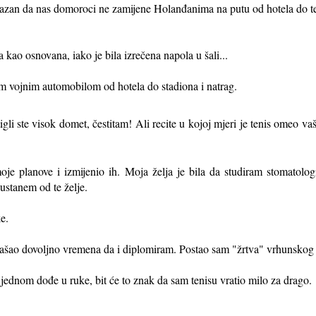
ojazan da nas domoroci ne zamijene Holanđanima na putu od hotela do te
 kao osnovana, iako je bila izrečena napola u šali...
im vojnim automobilom od hotela do stadiona i natrag.
igli ste visok domet, čestitam! Ali recite u kojoj mjeri je tenis omeo v
oje planove i izmijenio ih. Moja želja je bila da studiram stomatologi
ustanem od te želje.
e.
ašao dovoljno vremena da i diplomiram. Postao sam "žrtva" vrhunskog 
ednom dođe u ruke, bit će to znak da sam tenisu vratio milo za drago.