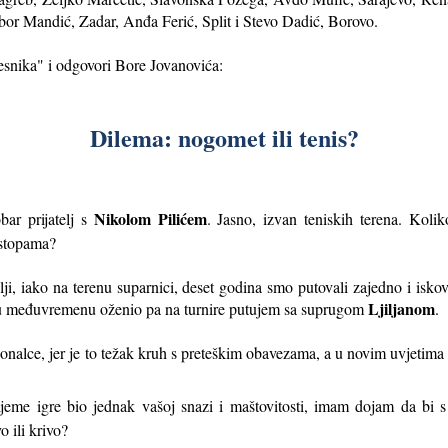
bor Mandić, Zadar, Anđa Ferić, Split i Stevo Dadić, Borovo.
esnika" i odgovori Bore Jovanovića:
Dilema: nogomet ili tenis?
Nikolom Pilićem
bar prijatelj s
. Jasno, izvan teniskih terena. Kol
 stopama?
telji, iako na terenu suparnici, deset godina smo putovali zajedno i iskov
Ljiljanom
 se u međuvremenu oženio pa na turnire putujem sa suprugom
.
onalce, jer je
to težak kruh s preteškim obavezama, a u novim uvjetima 
ijeme igre bio jednak vašoj snazi i maštovitosti, imam dojam da bi
 ili krivo?