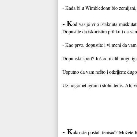
- Kada bi u Wimbledonu bio zemljani, a
- K
od vas je vrlo istaknuta muskula
Dopustite da iskoristim priliku i da v
- Kao prvo, dopustite i vi meni da va
Dopunski sport? Još od malih nogu igra
Usputno da vam nešto i otkrijem: dugo 
Uz nogomet igram i stolni tenis. Ali, 
- K
ako ste postali tenisač? Možete l