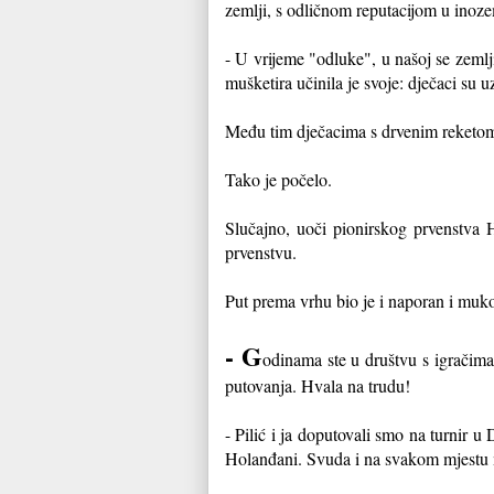
zemlji, s odličnom reputacijom u inoz
- U vrijeme "odluke", u našoj se zemlj
mušketira učinila je svoje: dječaci su u
Među tim dječacima s drvenim reketom
Tako je počelo.
Slučajno, uoči pionirskog prvenstva 
prvenstvu.
Put prema vrhu bio je i naporan i mukot
- G
odinama ste u društvu s igračima 
putovanja. Hvala na trudu!
- Pilić i ja doputovali smo na turnir 
Holanđani. Svuda i na svakom mjestu m