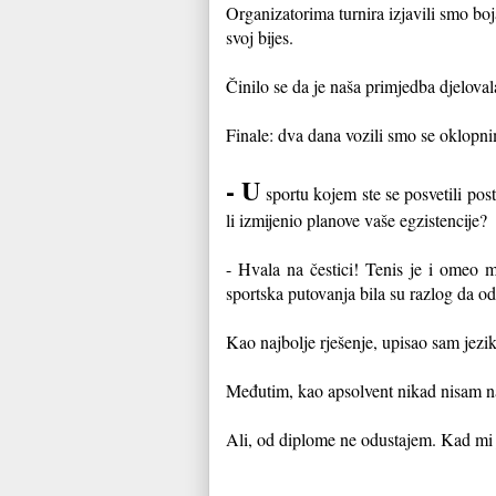
Organizatorima turnira izjavili smo b
svoj bijes.
Činilo se da je naša primjedba djelovala
Finale: dva dana vozili smo se oklopn
- U
sportu kojem ste se posvetili post
li izmijenio planove vaše egzistencije?
- Hvala na čestici! Tenis je i omeo m
sportska putovanja bila su razlog da od
Kao najbolje rješenje, upisao sam jezik
Međutim, kao apsolvent nikad nisam n
Ali, od diplome ne odustajem. Kad mi j