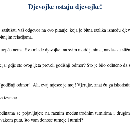
Djevojke ostaju djevojke!
vo saslušati vaš odgovor na ovo pitanje: koja je bitna razlika između dj
tnijim relacijama.
a" uopće nema. Sve mlade djevojke, na svim meridi
janima, navlas su sličn
cija: gdje ste ovog ljeta proveli godišnji odmor? Što je bilo odlučno da s
godišnji odmor". Ali, ovaj mjesec je moj! Vjerujte, znat ću ga iskoristi
se izvrsno!
 Godinama se pojavljujete na raznim međunarodnim turnirima i drugim 
svakom putu, što vam donose turneje i turniri?