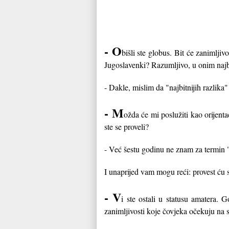
- O
bišli ste globus. Bit će zanimlji
Jugoslavenki? Razumljivo, u onim najbi
- Dakle, mislim da "najbitnijih razlik
- M
ožda će mi poslužiti kao orijenta
ste se proveli?
- Već šestu godinu ne znam za termin "
I unaprijed vam mogu reći: provest ću 
- V
i ste ostali u statusu amatera.
zanimljivosti koje čovjeka očekuju na 