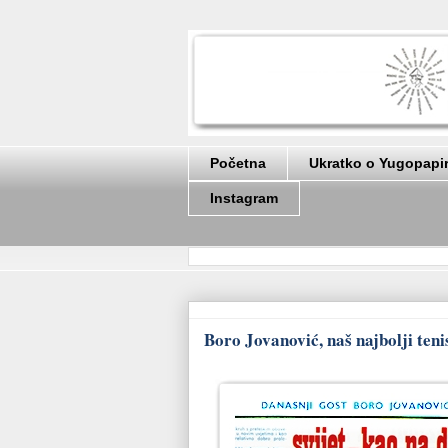
Početna
Ukratko o Yugopapi
Instagram
Boro Jovanović, naš najbolji ten