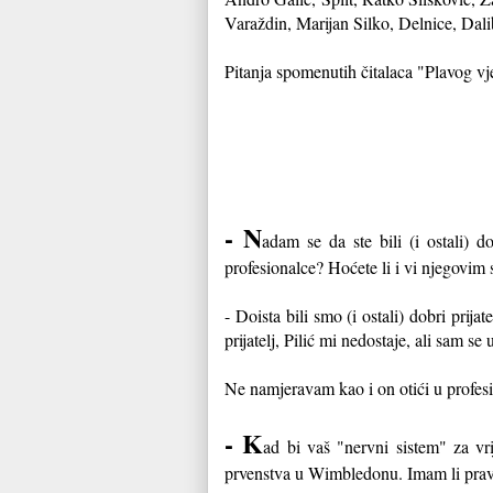
Varaždin, Marijan Silko, Delnice, Dali
Pitanja spomenutih čitalaca "Plavog vj
- N
adam se da ste bili (i ostali) do
profesionalce? Hoćete li i vi njegovim
- Doista bili smo (i ostali) dobri prija
prijatelj, Pilić mi nedostaje, ali sam
Ne namjeravam kao i on otići u profesi
- K
ad bi vaš "nervni sistem" za vr
prvenstva u Wimbledonu. Imam li pravo