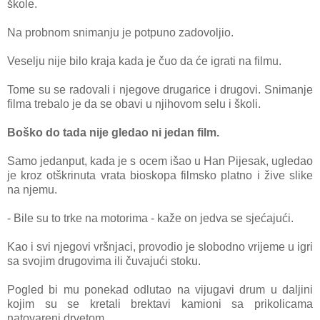
škole.
Na probnom snimanju je potpuno zadovoljio.
Veselju nije bilo kraja kada je čuo da će igrati na filmu.
Tome su se radovali i njegove drugarice i drugovi. Snimanje
filma trebalo je da se obavi u njihovom selu i školi.
Boško do tada nije gledao ni jedan film.
Samo jedanput, kada je s ocem išao u Han Pijesak, ugledao
je kroz otškrinuta vrata bioskopa filmsko platno i žive slike
na njemu.
- Bile su to trke na motorima - kaže on jedva se sjećajući.
Kao i svi njegovi vršnjaci, provodio je slobodno vrijeme u igri
sa svojim drugovima ili čuvajući stoku.
Pogled bi mu ponekad odlutao na vijugavi drum u daljini
kojim su se kretali brektavi kamioni sa prikolicama
natovareni drvetom.