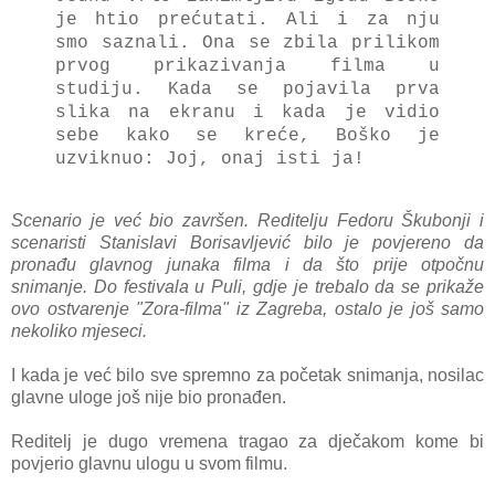
je htio prećutati. Ali i za nju
smo saznali. Ona se zbila prilikom
prvog prikazivanja filma u
studiju. Kada se pojavila prva
slika na ekranu i kada je vidio
sebe kako se kreće, Boško je
uzviknuo: Joj, onaj isti ja!
Scenario je već bio završen. Reditelju Fedoru Škubonji i
scenaristi Stanislavi Borisavljević bilo je povjereno da
pronađu glavnog junaka filma i da što prije otpočnu
snimanje. Do festivala u Puli, gdje je trebalo da se prikaže
ovo ostvarenje "Zora-filma" iz Zagreba, ostalo je još samo
nekoliko mjeseci.
I kada je već bilo sve spremno za početak snimanja, nosilac
glavne uloge još nije bio pronađen.
Reditelj je dugo vremena tragao za dječakom kome bi
povjerio glavnu ulogu u svom filmu.