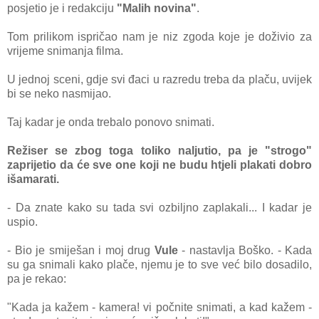
posjetio je i redakciju
"Malih novina"
.
Tom prilikom ispričao nam je niz zgoda koje je doživio za
vrijeme snimanja filma.
U jednoj sceni, gdje svi đaci u razredu treba da plaču, uvijek
bi se neko nasmijao.
Taj kadar je onda trebalo ponovo snimati.
Režiser se zbog toga toliko naljutio, pa je "strogo"
zaprijetio da će sve one koji ne budu htjeli plakati dobro
išamarati.
- Da znate kako su tada svi ozbiljno zaplakali... I kadar je
uspio.
- Bio je smiješan i moj drug
Vule
- nastavlja Boško. - Kada
su ga snimali kako plače, njemu je to sve već bilo dosadilo,
pa je rekao:
"Kada ja kažem - kamera! vi počnite snimati, a kad kažem -