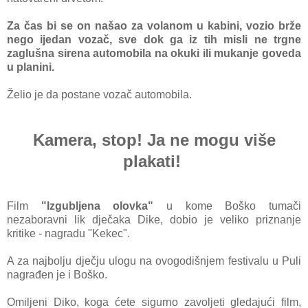
Za čas bi se on našao za volanom u kabini, vozio brže
nego ijedan vozač, sve dok ga iz tih misli ne trgne
zaglušna sirena automobila na okuki ili mukanje goveda
u planini.
Želio je da postane vozač automobila.
Kamera, stop! Ja ne mogu više
plakati!
Film
"Izgubljena olovka"
u kome Boško tumači
nezaboravni lik dječaka Dike, dobio je veliko priznanje
kritike - nagradu "Kekec".
A za najbolju dječju ulogu na ovogodišnjem festivalu u Puli
nagrađen je i Boško.
Omiljeni Diko, koga ćete sigurno zavoljeti gledajući film,