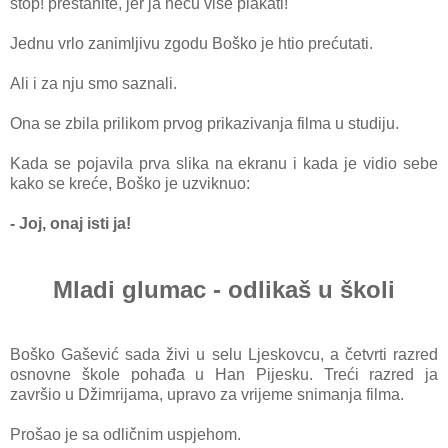
stop! prestanite, jer ja neću više plakati!"
Jednu vrlo zanimljivu zgodu Boško je htio prećutati.
Ali i za nju smo saznali.
Ona se zbila prilikom prvog prikazivanja filma u studiju.
Kada se pojavila prva slika na ekranu i kada je vidio sebe
kako se kreće, Boško je uzviknuo:
- Joj, onaj isti ja!
Mladi glumac - odlikaš u školi
Boško Gašević sada živi u selu Ljeskovcu, a četvrti razred
osnovne škole pohađa u Han Pijesku. Treći razred ja
završio u Džimrijama, upravo za vrijeme snimanja filma.
Prošao je sa odličnim uspjehom.