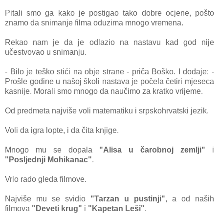
Pitali smo ga kako je postigao tako dobre ocjene, pošto
znamo da snimanje filma oduzima mnogo vremena.
Rekao nam je da je odlazio na nastavu kad god nije
učestvovao u snimanju.
- Bilo je teško stići na obje strane - priča Boško. I dodaje: -
Prošle godine u našoj školi nastava je počela četiri mjeseca
kasnije. Morali smo mnogo da naučimo za kratko vrijeme.
Od predmeta najviše voli matematiku i srpskohrvatski jezik.
Voli da igra lopte, i da čita knjige.
Mnogo mu se dopala
"Alisa u čarobnoj zemlji"
i
"Posljednji Mohikanac"
.
Vrlo rado gleda filmove.
Najviše mu se svidio
"Tarzan u pustinji"
, a od naših
filmova
"Deveti krug"
i
"Kapetan Leši"
.