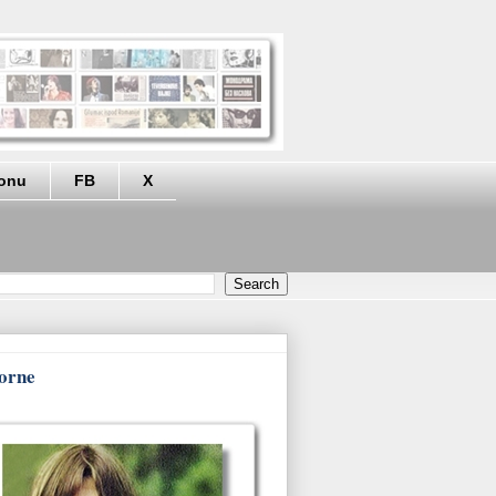
eonu
FB
X
lorne