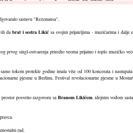
odgovaralo sastavu "Rezonansa".
brat i sestra Likić
vili da
sa svojim prijateljima - muzičarima i dalje e
g prvog singl-ostvarenja priredio veoma prijatno i toplo muzičko več
amo tokom protekle godine imala više od 100 koncerata i nastupala 
evolucionarne pjesme u Berlinu, Festival revolucionarne pjesme u Mos
Branom Likićem
e prostor posvetio razgovoru sa
, idejnim vođom sast
pravca.
amostalni rad.