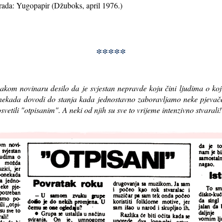
rada: Yugopapir (Džuboks, april 1976.)
*****
akom novinaru desilo da je svjestan nepravde koju čini ljudima o koj
onekada dovodi do stanja kada jednostavno zaboravljamo neke pjevač
etili "otpisanim". A neki od njih su sve to vrijeme intenzivno stvarali!