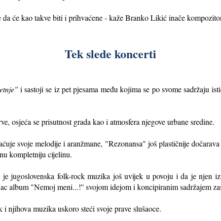
e da će kao takve biti i prihvaćene - kaže Branko Likić inače kompozitor
Tek slede koncerti
etnje"
i sastoji se iz pet pjesama među kojima se po svome sadržaju is
rve, osjeća se prisutnost grada kao i atmosfera njegove urbane sredine.
uje svoje melodije i aranžmane, "Rezonansa" još plastičnije dočarava i
nu kompletniju cijelinu.
e jugoslovenska folk-rock muzika još uvijek u povoju i da je njen iz
ac album "Nemoj meni...!'' svojom idejom i koncipiranim sadržajem za
k i njihova muzika uskoro steći svoje prave slušaoce.