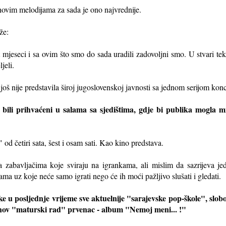
jihovim melodijama za sada je ono najvrednije.
že:
mjeseci i sa ovim što smo do sada uradili zadovoljni smo. U stvari tek
jeli.
još nije predstavila široj jugoslovenskoj javnosti sa jednom serijom kon
e bili prihvaćeni u salama sa sjedištima, gdje bi publika mogla 
d četiri sata, šest i osam sati. Kao kino predstava.
a zabavljačima koje sviraju na igrankama, ali mislim da sazrijeva je
ama uz koje neće samo igrati nego će ih moći pažljivo slušati i gledati.
 u posljednje vrijeme sve aktuelnije "sarajevske pop-škole", slo
jihov "maturski rad" prvenac - album "Nemoj meni... !"