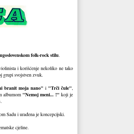
jugoslovenskom folk-rock stilu
.
iolinista i korišćenje nekoliko ne tako
oj grupi svojstven zvuk.
i branit moja nano"
"Trči čule"
i
,
"Nemoj meni... !"
jim albumom
koji je
B
.
om Sadu i urađena je koncepcijski.
ematske cjeline.