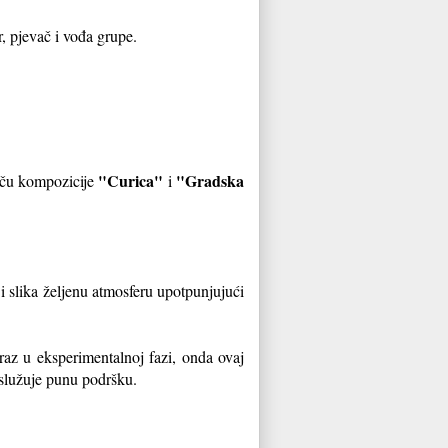
, pjevač i vođa grupe.
"Curica"
"Gradska
tiču kompozicije
i
 slika željenu atmosferu upotpunjujući
raz u eksperimentalnoj fazi, onda ovaj
služuje punu podršku.