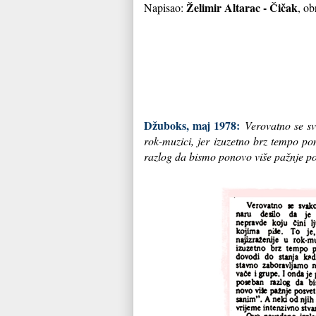
Želimir Altarac - Čičak
Napisao:
, ob
Džuboks, maj 1978:
Verovatno se sv
rok-muzici, jer izuzetno brz tempo p
razlog da bismo ponovo više pažnje posv