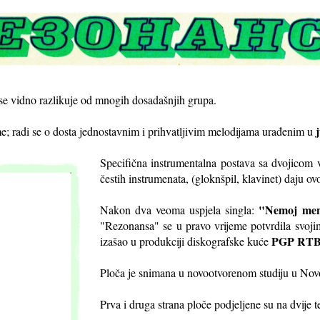
se vidno razlikuje od mnogih dosadašnjih grupa.
me; radi se o dosta jednostavnim i prihvatljivim melodijama urađenim u
Specifična instrumentalna postava sa dvojicom v
čestih instrumenata, (gloknšpil, klavinet) daju ov
"Nemoj men
Nakon dva veoma uspjela singla:
"Rezonansa" se u pravo vrijeme potvrdila svo
PGP RT
izašao u produkciji diskografske kuće
Ploča je snimana u novootvorenom studiju u Nov
Prva i druga strana ploče podjeljene su na dvije t