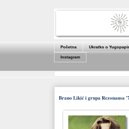
Početna
Ukratko o Yugopapi
Instagram
Brano Likić i grupa Rezonansa '7