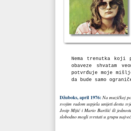
Nema trenutka koji 
obaveze shvatam ve
potvrđuje moje mišlj
da bude samo ograni
Džuboks, april 1976:
Na muzičkoj poz
svojim radom uspjela unijeti dosta sv
Josip Mijić i Mario Barišić ili jedno
slobodno mogli svrstati u grupu najve