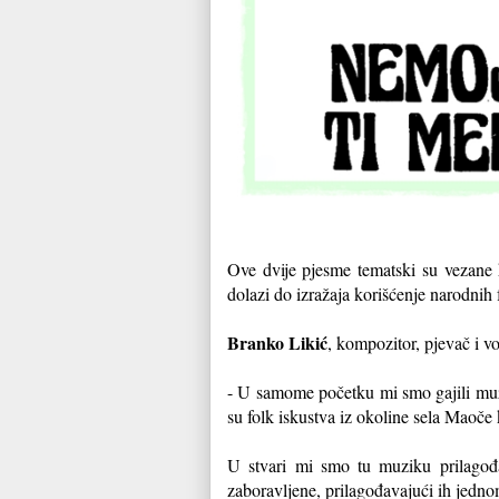
Ove dvije pjesme tematski su vezane 
dolazi do izražaja korišćenje narodnih 
Branko Likić
, kompozitor, pjevač i v
- U samome početku mi smo gajili muzik
su folk iskustva iz okoline sela Maoče
U stvari mi smo tu muziku prilagođ
zaboravljene, prilagođavajući ih jed