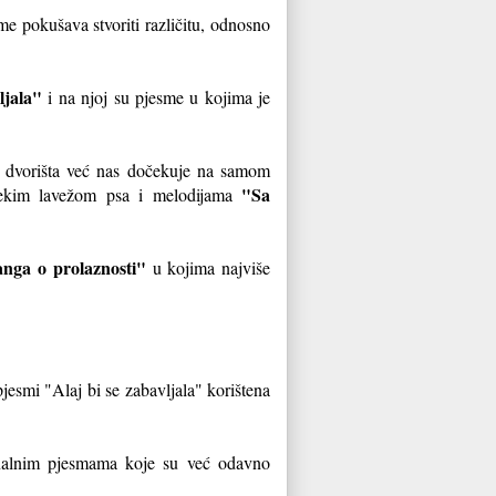
e pokušava stvoriti različitu, odnosno
ljala"
i na njoj su pjesme u kojima je
og dvorišta već nas dočekuje na samom
"Sa
lekim lavežom psa i melodijama
nga o prolaznosti"
u kojima najviše
jesmi "Alaj bi se zabavljala" korištena
onalnim pjesmama koje su već odavno