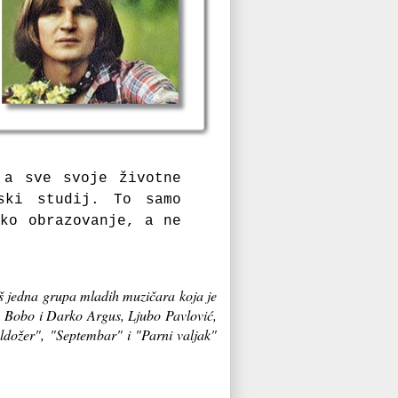
 a sve svoje životne
ski studij. To samo
oko obrazovanje, a ne
oš jedna grupa mladih muzičara koja je
ć, Bobo i Darko Argus, Ljubo Pavlović,
uldožer", "Septembar" i "Parni valjak"