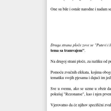
One su bile i ostale narodne i nadam s
Druga strana ploče zove se "Putevi i š
tema sa tramvajem"
.
Na drugoj strani ploče, za razliku od p
Pomoću zvučnih efekata, kojima obogać
tematiku svojih pjesama i dajući im jed
Sve u svemu, ako se uzme u obzir da j
pokušaj "Rezonanse", kao i njen prven
Vjerovatno da će njihov specifični zvu