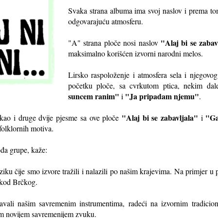
Svaka strana albuma ima svoj naslov i prema tom
odgovarajuću atmosferu.
"Alaj bi se zabav
"A" strana ploče nosi naslov
maksimalno korišćen izvorni narodni melos.
Lirsko raspoloženje i atmosfera sela i njegov
početku ploče, sa cvrkutom ptica, nekim da
suncem ranim"
"Ja pripadam njemu"
i
.
"Alaj bi se zabavljala"
"Ga
kao i druge dvije pjesme sa ove ploče
i
folklornih motiva.
ođa grupe, kaže:
u čije smo izvore tražili i nalazili po našim krajevima. Na primjer u p
 kod Brčkog.
avali našim savremenim instrumentima, radeći na izvornim tradici
nom novijem savremenijem zvuku.