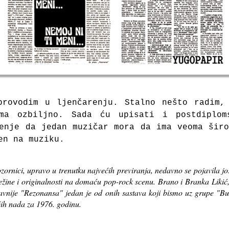
provodim u ljenčarenju. Stalno nešto radim,
oma ozbiljno. Sada ću upisati i postdiplom
enje da jedan muzičar mora da ima veoma šir
čen na muziku.
ornici, upravo u trenutku najvećih previranja, nedavno se pojavila j
ježine i originalnosti na domaću pop-rock scenu. Brano i Branka Liki
stavnije "Rezonansa" jedan je od onih sastava koji bismo uz grupe "B
ćih nada za 1976. godinu.