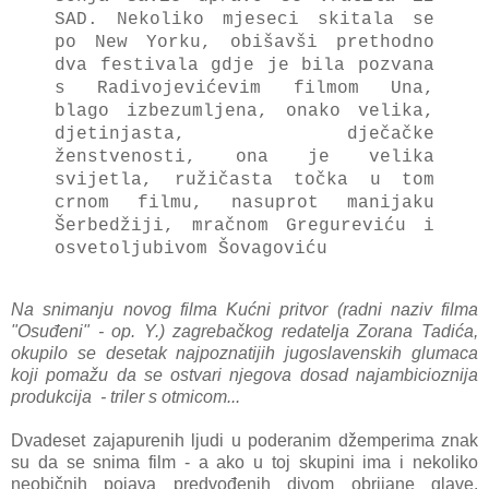
SAD. Nekoliko mjeseci skitala se
po New Yorku, obišavši prethodno
dva festivala gdje je bila pozvana
s Radivojevićevim filmom Una,
blago izbezumljena, onako velika,
djetinjasta, dječačke
ženstvenosti, ona je velika
svijetla, ružičasta točka u tom
crnom filmu, nasuprot manijaku
Šerbedžiji, mračnom Gregureviću i
osvetoljubivom Šovagoviću
Na snimanju novog filma Kućni pritvor (radni naziv filma
"Osuđeni" - op. Y.) zagrebačkog redatelja Zorana Tadića,
okupilo se desetak najpoznatijih jugoslavenskih glumaca
koji pomažu da se ostvari njegova dosad najambicioznija
produkcija - triler s otmicom...
Dvadeset zajapurenih ljudi u poderanim džemperima znak
su da se snima film - a ako u toj skupini ima i nekoliko
neobičnih pojava predvođenih divom obrijane glave,