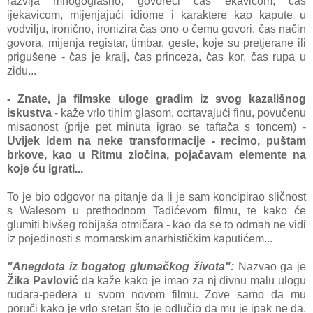
razvija mnogoglasno, govoreći čas ekavicom, čas
ijekavicom, mijenjajući idiome i karaktere kao kapute u
vodvilju, ironično, ironizira čas ono o čemu govori, čas način
govora, mijenja registar, timbar, geste, koje su pretjerane ili
prigušene - čas je kralj, čas princeza, čas kor, čas rupa u
zidu...
- Znate, ja filmske uloge gradim iz svog kazališnog
iskustva
- kaže vrlo tihim glasom, ocrtavajući finu, povučenu
misaonost (prije pet minuta igrao se taftača s toncem) -
Uvijek idem na neke transformacije - recimo, puštam
brkove, kao u Ritmu zločina, pojačavam elemente na
koje ću igrati...
To je bio odgovor na pitanje da li je sam koncipirao sličnost
s Walesom u prethodnom Tadićevom filmu, te kako će
glumiti bivšeg robijaša otmičara - kao da se to odmah ne vidi
iz pojedinosti s mornarskim anarhističkim kaputićem...
"Anegdota iz bogatog glumačkog života":
Nazvao ga je
Žika Pavlović
da kaže kako je imao za nj divnu malu ulogu
rudara-pedera u svom novom filmu. Zove samo da mu
poruči kako je vrlo sretan što je odlučio da mu je ipak ne da,