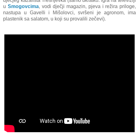
dječjeg kazališta Trešnjevka (samo ukratko: igra na televiziji
u
Smogovcima
, vodi dječji magazin, pjeva i režira priloge,
nastupa u Gavelli i Mišolovci, svršeni je agronom, ima
plastenik sa salatom, u koji su provalili zečevi).