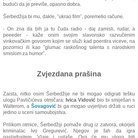
budući da je previše, opasno dobra.
Šerbedžija bi mu, dakle, "ukrao film", poremetio račune.
- On zna da bih ja tu čuda radio - daj zamisli, rudar, a
peeeder - kaže onim svojim slavonsko razvučenim
vinkovačkim govorom kojim se služi kad poentira viceve, na
pozornici ili kao "glumac raskošnog talenta s narodskim
smislom za humor".
Zvjezdana prašina
Zaista, nitko osim Šerbedžije ne bi mogao odigrati tešku
ulogu Pavličićeva otmičara:
Ivica Vidović
bio bi smiješan s
Walterom, a
Šovagović
bi ga mogao uvjerljivo držati u ruci
jedino u sceni samoubojstva.
Prilikom otmice, Šerbedžiji pomaže drug iz zatvora, okorjeli
kriminalac Ivo Gregurević. Njegov je fah da igra
gastarbajtere, Vlaje i ustaše. Ova će mu uloga biti