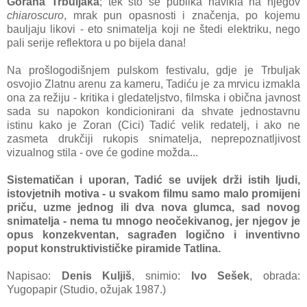
Gorana Trbuljaka
; tek što se publika navikla na njegov
chiaroscuro
, mrak pun opasnosti i značenja, po kojemu
bauljaju likovi - eto snimatelja koji ne štedi elektriku, nego
pali serije reflektora u po bijela dana!
Na prošlogodišnjem pulskom festivalu, gdje je Trbuljak
osvojio Zlatnu arenu za kameru, Tadiću je za mrvicu izmakla
ona za režiju - kritika i gledateljstvo, filmska i obična javnost
sada su napokon kondicionirani da shvate jednostavnu
istinu kako je Zoran (Cici) Tadić velik redatelj, i ako ne
zasmeta drukčiji rukopis snimatelja, neprepoznatljivost
vizualnog stila - ove će godine možda...
Sistematičan i uporan, Tadić se uvijek drži istih ljudi,
istovjetnih motiva - u svakom filmu samo malo promijeni
priču, uzme jednog ili dva nova glumca, sad novog
snimatelja - nema tu mnogo neočekivanog, jer njegov je
opus konzekventan, sagrađen logično i inventivno
poput konstruktivističke piramide Tatlina.
Napisao:
Denis Kuljiš
, snimio:
Ivo Sešek
, obrada:
Yugopapir (Studio, ožujak 1987.)