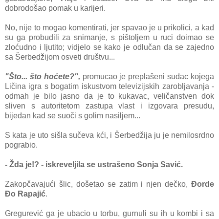
dobrodošao pomak u karijeri.
No, nije to mogao komentirati, jer spavao je u prikolici, a kad
su ga probudili za snimanje, s pištoljem u ruci doimao se
zloćudno i ljutito; vidjelo se kako je odlučan da se zajedno
sa Šerbedžijom osveti društvu...
"Što... što hoćete?",
promucao je preplašeni sudac kojega
Ličina igra s bogatim iskustvom televizijskih zarobljavanja -
odmah je bilo jasno da je to kukavac, veličanstven dok
sliven s autoritetom zastupa vlast i izgovara presudu,
bijedan kad se suoči s golim nasiljem...
S kata je uto sišla sučeva kći, i Šerbedžija ju je nemilosrdno
pograbio.
- Žda je!? - iskreveljila se ustrašeno Sonja Savić.
Zakopčavajući šlic, došetao se zatim i njen dečko,
Đorde
Đo Rapajić
.
Gregurević ga je ubacio u torbu, gurnuli su ih u kombi i sa