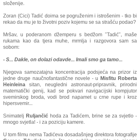
složenije.
Zoran (Cici) Tadić doima se pogruženim i istrošenim - tko bi
rekao da mu je to životni poziv kojemu se sa strašću podao?
Mršav, u poderanom džemperu s bedžom "Tadić", maše
rukama kao da tjera muhe, mrmlja i razgovora sam sa
sobom:
- S... Dakle, on dolazi odavde... Imali smo ga tamo...
Njegova samozatajna koncentracija podsjeća na prizor iz
jedne druge naučnofantastične novele - u
Misfitu Roberta
Heinleina
sitan, neugledni astronaut-pripravnik, prirodni
matematički genij, kad se pokvari navigacijski kompjutor
svemirskog broda, vodi brod napamet u crne rupe i kroz
hipersvemir...
Snimatelj
Ruljančić
hoda za Tadićem, brine se za svjetlo -
mnogo svjetla! - i za poziciju kamere.
U tom filmu nema Tadićeva dosadašnjeg direktora fotografije