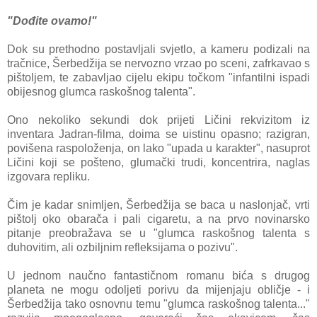
"Dođite ovamo!"
Dok su prethodno postavljali svjetlo, a kameru podizali na
tračnice, Šerbedžija se nervozno vrzao po sceni, zafrkavao s
pištoljem, te zabavljao cijelu ekipu točkom "infantilni ispadi
obijesnog glumca raskošnog talenta".
Ono nekoliko sekundi dok prijeti Ličini rekvizitom iz
inventara Jadran-filma, doima se uistinu opasno; razigran,
povišena raspoloženja, on lako "upada u karakter", nasuprot
Ličini koji se pošteno, glumački trudi, koncentrira, naglas
izgovara repliku.
Čim je kadar snimljen, Šerbedžija se baca u naslonjač, vrti
pištolj oko obarača i pali cigaretu, a na prvo novinarsko
pitanje preobražava se u "glumca raskošnog talenta s
duhovitim, ali ozbiljnim refleksijama o pozivu".
U jednom naučno fantastičnom romanu bića s drugog
planeta ne mogu odoljeti porivu da mijenjaju obličje - i
Šerbedžija tako osnovnu temu "glumca raskošnog talenta..."