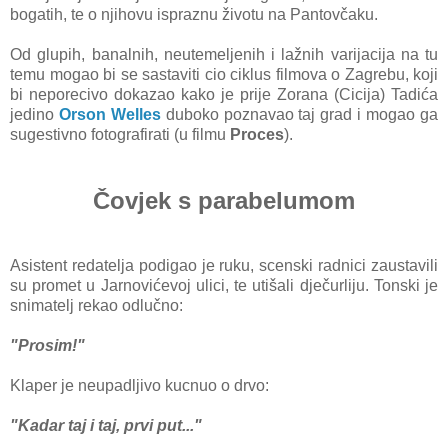
bogatih, te o njihovu ispraznu životu na Pantovčaku.
Od glupih, banalnih, neutemeljenih i lažnih varijacija na tu
temu mogao bi se sastaviti cio ciklus filmova o Zagrebu, koji
bi neporecivo dokazao kako je prije Zorana (Cicija) Tadića
jedino
Orson Welles
duboko poznavao taj grad i mogao ga
sugestivno fotografirati (u filmu
Proces
).
Čovjek s parabelumom
Asistent redatelja podigao je ruku, scenski radnici zaustavili
su promet u Jarnovićevoj ulici, te utišali dječurliju. Tonski je
snimatelj rekao odlučno:
"Prosim!"
Klaper je neupadljivo kucnuo o drvo:
"Kadar taj i taj, prvi put..."