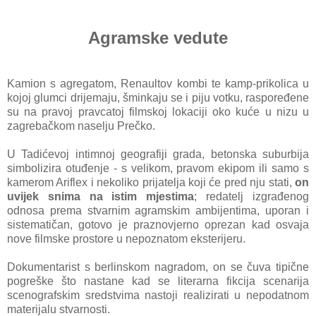
Agramske vedute
Kamion s agregatom, Renaultov kombi te kamp-prikolica u
kojoj glumci drijemaju, šminkaju se i piju votku, raspoređene
su na pravoj pravcatoj filmskoj lokaciji oko kuće u nizu u
zagrebačkom naselju Prečko.
U Tadićevoj intimnoj geografiji grada, betonska suburbija
simbolizira otuđenje - s velikom, pravom ekipom ili samo s
kamerom Ariflex i nekoliko prijatelja koji će pred nju stati,
on
uvijek snima na istim mjestima
; redatelj izgrađenog
odnosa prema stvarnim agramskim ambijentima, uporan i
sistematičan, gotovo je praznovjerno oprezan kad osvaja
nove filmske prostore u nepoznatom eksterijeru.
Dokumentarist s berlinskom nagradom, on se čuva tipične
pogreške što nastane kad se literarna fikcija scenarija
scenografskim sredstvima nastoji realizirati u nepodatnom
materijalu stvarnosti.