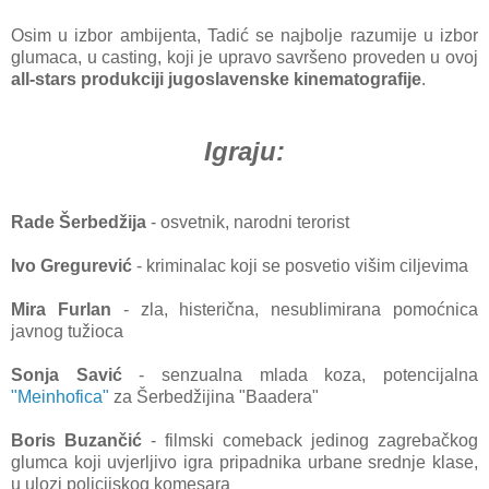
Osim u izbor ambijenta, Tadić se najbolje razumije u izbor
glumaca, u casting, koji je upravo savršeno proveden u ovoj
all-stars produkciji jugoslavenske kinematografije
.
Igraju:
Rade Šerbedžija
- osvetnik, narodni terorist
Ivo Gregurević
- kriminalac koji se posvetio višim ciljevima
Mira Furlan
- zla, histerična, nesublimirana pomoćnica
javnog tužioca
Sonja Savić
- senzualna mlada koza, potencijalna
"Meinhofica"
za Šerbedžijina "Baadera"
Boris Buzančić
- filmski comeback jedinog zagrebačkog
glumca koji uvjerljivo igra pripadnika urbane srednje klase,
u ulozi policijskog komesara