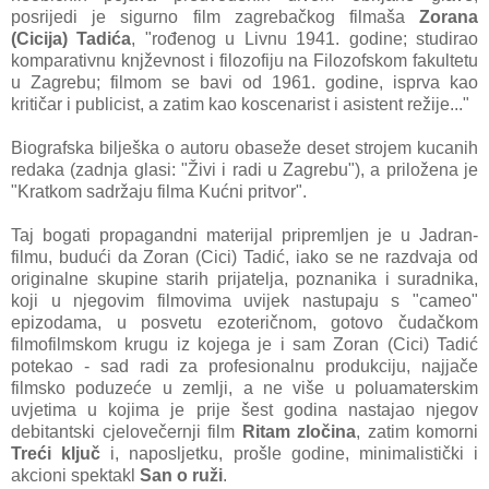
posrijedi je sigurno film zagrebačkog filmaša
Zorana
(Cicija) Tadića
, "rođenog u Livnu 1941. godine; studirao
komparativnu knjževnost i filozofiju na Filozofskom fakultetu
u Zagrebu; filmom se bavi od 1961. godine, isprva kao
kritičar i publicist, a zatim kao koscenarist i asistent režije..."
Biografska bilješka o autoru obaseže deset strojem kucanih
redaka (zadnja glasi: "Živi i radi u Zagrebu"), a priložena je
"Kratkom sadržaju filma Kućni pritvor".
Taj bogati propagandni materijal pripremljen je u Jadran-
filmu, budući da Zoran (Cici) Tadić, iako se ne razdvaja od
originalne skupine starih prijatelja, poznanika i suradnika,
koji u njegovim filmovima uvijek nastupaju s "cameo"
epizodama, u posvetu ezoteričnom, gotovo čudačkom
filmofilmskom krugu iz kojega je i sam Zoran (Cici) Tadić
potekao - sad radi za profesionalnu produkciju, najjače
filmsko poduzeće u zemlji, a ne više u poluamaterskim
uvjetima u kojima je prije šest godina nastajao njegov
debitantski cjelovečernji film
Ritam zločina
, zatim komorni
Treći ključ
i, naposljetku, prošle godine, minimalistički i
akcioni spektakl
San o ruži
.