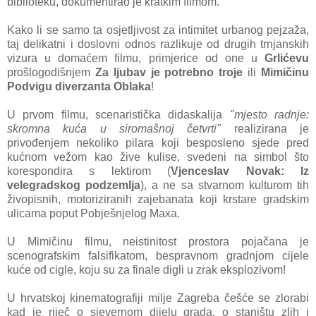
biblioteku, dokumentirao je kratkim filmom.
Kako li se samo ta osjetljivost za intimitet urbanog pejzaža,
taj delikatni i doslovni odnos razlikuje od drugih trnjanskih
vizura u domaćem filmu, primjerice od one u
Grlićevu
prošlogodišnjem
Za ljubav je potrebno troje
ili
Mimičinu
Podvigu diverzanta Oblaka
!
U prvom filmu, scenaristička didaskalija
"mjesto radnje:
skromna kuća u siromašnoj četvrti"
realizirana je
privođenjem nekoliko pilara koji besposleno sjede pred
kućnom vežom kao žive kulise, svedeni na simbol što
korespondira s lektirom (
Vjenceslav Novak: Iz
velegradskog podzemlja
), a ne sa stvarnom kulturom tih
živopisnih, motoriziranih zajebanata koji krstare gradskim
ulicama poput Pobješnjelog Maxa.
U Mimičinu filmu, neistinitost prostora pojačana je
scenografskim falsifikatom, bespravnom gradnjom cijele
kuće od cigle, koju su za finale digli u zrak eksplozivom!
U hrvatskoj kinematografiji milje Zagreba češće se zlorabi
kad je riječ o sjevernom dijelu grada, o staništu zlih i