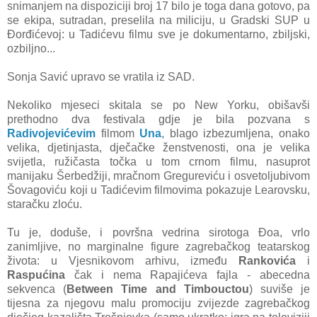
snimanjem na dispoziciji broj 17 bilo je toga dana gotovo, pa
se ekipa, sutradan, preselila na miliciju, u Gradski SUP u
Đorđićevoj: u Tadićevu filmu sve je dokumentarno, zbiljski,
ozbiljno...
Sonja Savić upravo se vratila iz SAD.
Nekoliko mjeseci skitala se po New Yorku, obišavši
prethodno dva festivala gdje je bila pozvana s
Radivojevićevim
filmom
Una
, blago izbezumljena, onako
velika, djetinjasta, dječačke ženstvenosti, ona je velika
svijetla, ružičasta točka u tom crnom filmu, nasuprot
manijaku Šerbedžiji, mračnom Gregureviću i osvetoljubivom
Šovagoviću koji u Tadićevim filmovima pokazuje Learovsku,
staračku zloću.
Tu je, doduše, i površna vedrina sirotoga Đoa, vrlo
zanimljive, no marginalne figure zagrebačkog teatarskog
života: u Vjesnikovom arhivu, između
Rankovića
i
Raspućina
čak i nema Rapajićeva fajla - abecedna
sekvenca (
Between Time and Timbouctou
) suviše je
tijesna za njegovu malu promociju zvijezde zagrebačkog