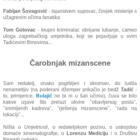
Fabijan Šovagović
- tajanstveni supovac, čovjek misterije s
užagrenim očima fanatika
Tom Gotovac
- krupni kriminalac obrijane lubanje, cameo
uloga zagrebačkog umjetnika, koji se pojavljuje u svim
Tadićevim filmovima...
Čarobnjak mizanscene
Sam redatelj, onako pogrbljen i skroman, do ludila
nenametljiv (na poderani džemper prikačio je bedž
Tadić
-
to, primjerice,
Bulajić
ne bi ni u šali učinio), čuva se bilo
kakve izjave što prelazi okvire "obavljenog posla",
"snimljenih kadrova", "rješenja mizanscene", "rada na
lokaciji"...
Ništa o
Umjetnosti
, o redateljskom pozivu, o ustrojstvu
domaće kinematografije, o
Lorenzu Mediciju
i o Društvu
filmskih radnika.