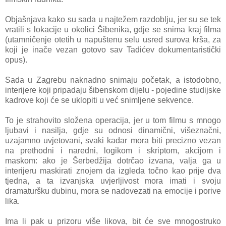
Objašnjava kako su sada u najtežem razdoblju, jer su se tek
vratili s lokacije u okolici Šibenika, gdje se snima kraj filma
(utamničenje otetih u napuštenu selu usred surova krša, za
koji je inače vezan gotovo sav Tadićev dokumentaristički
opus).
Sada u Zagrebu naknadno snimaju početak, a istodobno,
interijere koji pripadaju šibenskom dijelu - pojedine studijske
kadrove koji će se uklopiti u već snimljene sekvence.
To je strahovito složena operacija, jer u tom filmu s mnogo
ljubavi i nasilja, gdje su odnosi dinamični, višeznačni,
uzajamno uvjetovani, svaki kadar mora biti precizno vezan
na prethodni i naredni, logikom i skriptom, akcijom i
maskom: ako je Šerbedžija dotrčao izvana, valja ga u
interijeru maskirati znojem da izgleda točno kao prije dva
tjedna, a ta izvanjska uvjerljivost mora imati i svoju
dramaturšku dubinu, mora se nadovezati na emocije i porive
lika.
Ima li pak u prizoru više likova, bit će sve mnogostruko