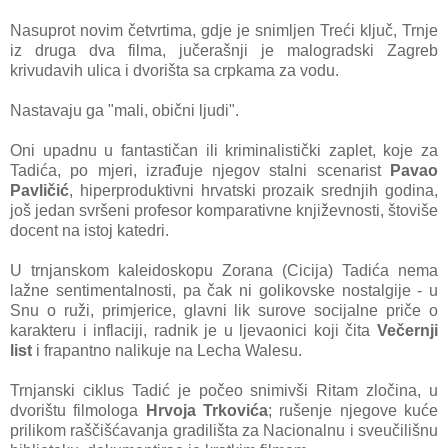
Nasuprot novim četvrtima, gdje je snimljen Treći ključ, Trnje
iz druga dva filma, jučerašnji je malogradski Zagreb
krivudavih ulica i dvorišta sa crpkama za vodu.
Nastavaju ga "mali, obični ljudi".
Oni upadnu u fantastičan ili kriminalistički zaplet, koje za
Tadića, po mjeri, izrađuje njegov stalni scenarist
Pavao
Pavličić
, hiperproduktivni hrvatski prozaik srednjih godina,
još jedan svršeni profesor komparativne književnosti, štoviše
docent na istoj katedri.
U trnjanskom kaleidoskopu Zorana (Cicija) Tadića nema
lažne sentimentalnosti, pa čak ni golikovske nostalgije - u
Snu o ruži, primjerice, glavni lik surove socijalne priče o
karakteru i inflaciji, radnik je u ljevaonici koji čita
Večernji
list
i frapantno nalikuje na Lecha Walesu.
Trnjanski ciklus Tadić je počeo snimivši Ritam zločina, u
dvorištu filmologa
Hrvoja Trkovića
; rušenje njegove kuće
prilikom raščišćavanja gradilišta za Nacionalnu i sveučilišnu