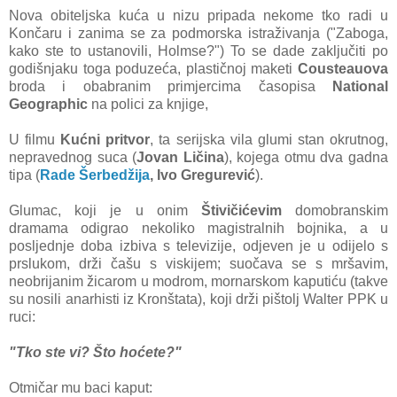
Nova obiteljska kuća u nizu pripada nekome tko radi u
Končaru i zanima se za podmorska istraživanja ("Zaboga,
kako ste to ustanovili, Holmse?") To se dade zaključiti po
godišnjaku toga poduzeća, plastičnoj maketi
Cousteauova
broda i obabranim primjercima časopisa
National
Geographic
na polici za knjige,
U filmu
Kućni pritvor
, ta serijska vila glumi stan okrutnog,
nepravednog suca (
Jovan Ličina
), kojega otmu dva gadna
tipa (
Rade Šerbedžija
, Ivo Gregurević
).
Glumac, koji je u onim
Štivičićevim
domobranskim
dramama odigrao nekoliko magistralnih bojnika, a u
posljednje doba izbiva s televizije, odjeven je u odijelo s
prslukom, drži čašu s viskijem; suočava se s mršavim,
neobrijanim žicarom u modrom, mornarskom kaputiću (takve
su nosili anarhisti iz Kronštata), koji drži pištolj Walter PPK u
ruci:
"Tko ste vi? Što hoćete?"
Otmičar mu baci kaput: