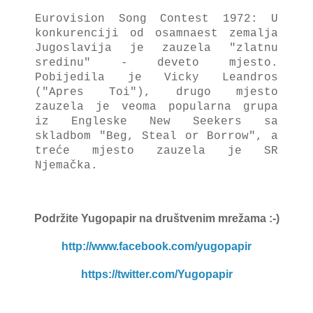
Eurovision Song Contest 1972: U
konkurenciji od osamnaest zemalja
Jugoslavija je zauzela "zlatnu
sredinu" - deveto mjesto.
Pobijedila je Vicky Leandros
("Apres Toi"), drugo mjesto
zauzela je veoma popularna grupa
iz Engleske New Seekers sa
skladbom "Beg, Steal or Borrow", a
treće mjesto zauzela je SR
Njemačka.
Podržite Yugopapir
na društvenim mrežama :-)
http://www.facebook.com/yugopapir
https://twitter.com/Yugopapir