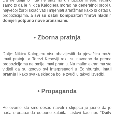
Da ne duljimo i da ne ulazimo u muzičke finese, recimo
samo to da je Nikica Kalogjera morao na generalnoj probi u
najvećoj žurbi skraćivati i mijenjati aranžman kako bi ostao u
propozicijama,
a svi su ostali kompozitori "mrtvi hladni"
donijeli potpuno nove aranžmane.
•
Zborna pratnja
Dalje: Nikicu Kalogjeru nisu obavijestili da pjevačica može
imati pratnju, a Terezi Kesoviji rekli su navodno da prema
propozicijama ne smije imati pratnju. Na malim ekranima ste
vidjeli da su gotovo svi interpretatori u Edinburghu
imali
pratnju
i kako svaka skladba bolje zvuči u takvoj izvedbi.
• Propaganda
Po ovome što smo dosad naveli i slijepcu je jasno da je
naša propaganda potpuno zatajila. Listovi kao npr.
"Daily