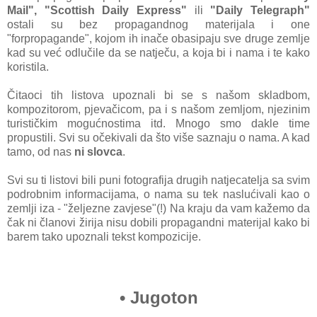
Mail", "Scottish Daily Express"
ili
"Daily Telegraph"
ostali su bez propagandnog materijala i one
"forpropagande", kojom ih inače obasipaju sve druge zemlje
kad su već odlučile da se natječu, a koja bi i nama i te kako
koristila.
Čitaoci tih listova upoznali bi se s našom skladbom,
kompozitorom, pjevačicom, pa i s našom zemljom, njezinim
turističkim mogućnostima itd. Mnogo smo dakle time
propustili. Svi su očekivali da što više saznaju o nama. A kad
tamo, od nas
ni slovca
.
Svi su ti listovi bili puni fotografija drugih natjecatelja sa svim
podrobnim informacijama, o nama su tek naslućivali kao o
zemlji iza - "željezne zavjese"(!) Na kraju da vam kažemo da
čak ni članovi žirija nisu dobili propagandni materijal kako bi
barem tako upoznali tekst kompozicije.
•
Jugoton