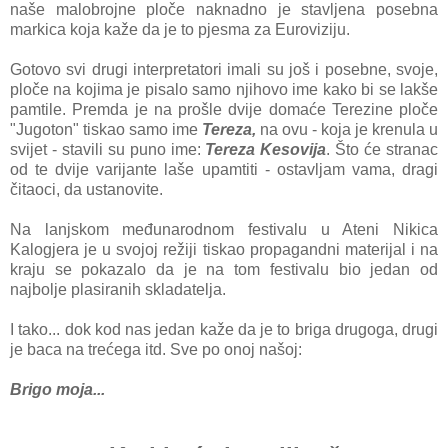
naše malobrojne ploče naknadno je stavljena posebna
markica koja kaže da je to pjesma za Euroviziju.
Gotovo svi drugi interpretatori imali su još i posebne, svoje,
ploče na kojima je pisalo samo njihovo ime kako bi se lakše
pamtile. Premda je na prošle dvije domaće Terezine ploče
"Jugoton" tiskao samo ime
Tereza,
na ovu - koja je krenula u
svijet - stavili su puno ime:
Tereza Kesovija
. Što će stranac
od te dvije varijante laše upamtiti - ostavljam vama, dragi
čitaoci, da ustanovite.
Na lanjskom međunarodnom festivalu u Ateni Nikica
Kalogjera je u svojoj režiji tiskao propagandni materijal i na
kraju se pokazalo da je na tom festivalu bio jedan od
najbolje plasiranih skladatelja.
I tako... dok kod nas jedan kaže da je to briga drugoga, drugi
je baca na trećega itd. Sve po onoj našoj:
Brigo moja...