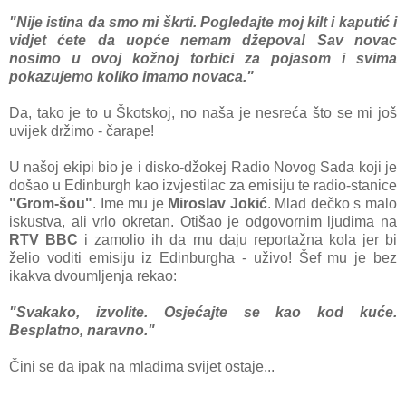
"Nije istina da smo mi škrti. Pogledajte moj kilt i kaputić i
vidjet ćete da uopće nemam džepova! Sav novac
nosimo u ovoj kožnoj torbici za pojasom i svima
pokazujemo koliko imamo novaca."
Da, tako je to u Škotskoj, no naša je nesreća što se mi još
uvijek držimo - čarape!
U našoj ekipi bio je i disko-džokej Radio Novog Sada koji je
došao u Edinburgh kao izvjestilac za emisiju te radio-stanice
"Grom-šou"
. Ime mu je
Miroslav Jokić
. Mlad dečko s malo
iskustva, ali vrlo okretan. Otišao je odgovornim ljudima na
RTV BBC
i zamolio ih da mu daju reportažna kola jer bi
želio voditi emisiju iz Edinburgha - uživo! Šef mu je bez
ikakva dvoumljenja rekao:
"Svakako, izvolite. Osjećajte se kao kod kuće.
Besplatno, naravno."
Čini se da ipak na mlađima svijet ostaje...