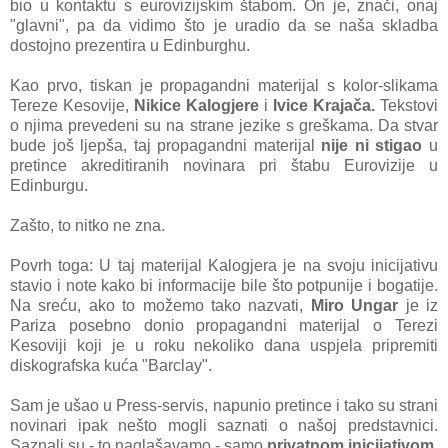
bio u kontaktu s eurovizijskim štabom. On je, znači, onaj
"glavni", pa da vidimo što je uradio da se naša skladba
dostojno prezentira u Edinburghu.
Kao prvo, tiskan je propagandni materijal s kolor-slikama
Tereze Kesovije,
Nikice Kalogjere
i
Ivice Krajača.
Tekstovi
o njima prevedeni su na strane jezike s greškama. Da stvar
bude još ljepša, taj propagandni materijal
nije ni stigao
u
pretince akreditiranih novinara pri štabu Eurovizije u
Edinburgu.
Zašto, to nitko ne zna.
Povrh toga: U taj materijal Kalogjera je na svoju inicijativu
stavio i note kako bi informacije bile što potpunije i bogatije.
Na sreću, ako to možemo tako nazvati,
Miro Ungar
je iz
Pariza posebno donio propagandni materijal o Terezi
Kesoviji koji je u roku nekoliko dana uspjela pripremiti
diskografska kuća "Barclay".
Sam je ušao u Press-servis, napunio pretince i tako su strani
novinari ipak nešto mogli saznati o našoj predstavnici.
Saznali su - to naglašavamo - samo
privatnom inicijativom
.