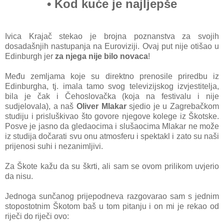
• Kod kuće je najljepše
Ivica Krajač stekao je brojna poznanstva za svojih
dosadašnjih nastupanja na Euroviziji. Ovaj put nije otišao u
Edinburgh jer
za njega nije bilo novaca
!
Među zemljama koje su direktno prenosile priredbu iz
Edinburgha, tj. imala tamo svog televizijskog izvjestitelja,
bila je čak i Čehoslovačka (koja na festivalu i nije
sudjelovala), a naš
Oliver Mlakar
sjedio je u Zagrebačkom
studiju i prisluškivao što govore njegove kolege iz Škotske.
Posve je jasno da gledaocima i slušaocima Mlakar ne može
iz studija dočarati svu onu atmosferu i spektakl i zato su naši
prijenosi suhi i nezanimljivi.
Za Škote kažu da su škrti, ali sam se ovom prilikom uvjerio
da nisu.
Jednoga sunčanog prijepodneva razgovarao sam s jednim
stopostotnim Škotom baš u tom pitanju i on mi je rekao od
riječi do riječi ovo: