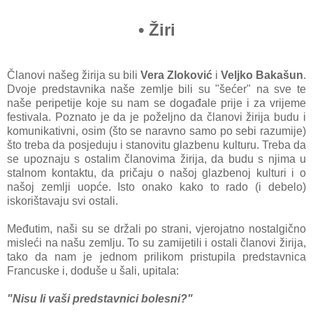
•
Žiri
Članovi našeg žirija su bili
Vera Zloković
i
Veljko Bakašun
.
Dvoje predstavnika naše zemlje bili su "šećer" na sve te
naše peripetije koje su nam se događale prije i za vrijeme
festivala. Poznato je da je poželjno da članovi žirija budu i
komunikativni, osim (što se naravno samo po sebi razumije)
što treba da posjeduju i stanovitu glazbenu kulturu. Treba da
se upoznaju s ostalim članovima žirija, da budu s njima u
stalnom kontaktu, da pričaju o našoj glazbenoj kulturi i o
našoj zemlji uopće. Isto onako kako to rado (i debelo)
iskorištavaju svi ostali.
Međutim, naši su se držali po strani, vjerojatno nostalgično
misleći na našu zemlju. To su zamijetili i ostali članovi žirija,
tako da nam je jednom prilikom pristupila predstavnica
Francuske i, doduše u šali, upitala:
"Nisu li vaši predstavnici bolesni?"