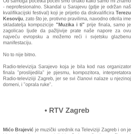
Od samoga početka počeli smo onako kako samo mi znamo
- neprofesionalno. Skandal u Sarajevu (gdje je održan naš
kvalifikacijski festival) koji je prijetio da diskvalificira
Terezu
Kesoviju
, zato što je, protivno pravilima, navodno otkrila ime
skladatelja kompozicije
"Muzika i ti"
prije finala, samo je
zagolicao ljude da pažljivije prate naše napore za ovu
najveću evropsku a možemo reći i svjetsku glazbenu
manifestaciju.
No to nije bitno.
Radio-televizija Sarajevo koja je bila kod nas organizator
finala "proslijedila" je pjesmu, kompozitora, interpretatora
Radio-televiziiji Zagreb, jer se svi članovi nalaze u njezinoj
domeni, i "oprala ruke".
• RTV Zagreb
Mićo Brajević
je muzički urednik na Televiziji Zagreb i on je