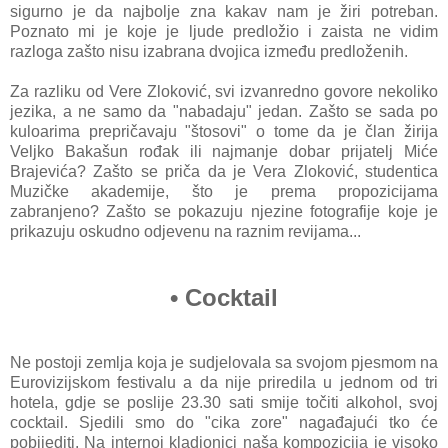
sigurno je da najbolje zna kakav nam je žiri potreban.
Poznato mi je koje je ljude predložio i zaista ne vidim
razloga zašto nisu izabrana dvojica između predloženih.
Za razliku od Vere Zloković, svi izvanredno govore nekoliko
jezika, a ne samo da "nabadaju" jedan. Zašto se sada po
kuloarima prepričavaju "štosovi" o tome da je član žirija
Veljko Bakašun rođak ili najmanje dobar prijatelj Miće
Brajevića? Zašto se priča da je Vera Zloković, studentica
Muzičke akademije, što je prema propozicijama
zabranjeno? Zašto se pokazuju njezine fotografije koje je
prikazuju oskudno odjevenu na raznim revijama...
•
Cocktail
Ne postoji zemlja koja je sudjelovala sa svojom pjesmom na
Eurovizijskom festivalu a da nije priredila u jednom od tri
hotela, gdje se poslije 23.30 sati smije točiti alkohol, svoj
cocktail. Sjedili smo do "cika zore" nagađajući tko će
pobijediti. Na internoj kladionici naša kompozicija je visoko