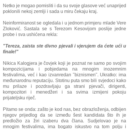
Netko je mogao pomisliti i da su svoje glasove već unaprijed
poklonili nekoj zemlji i sada u miru čekaju kraj.
Neinformiranost se ogledala i u jednom primjeru mlade Vere
Zloković. Sastala se s Terezom Kesovijom poslije jedne
probe i sva ushićena rekla:
"Tereza, zaista ste divno pjevali i vjerujem da ćete ući u
finale!"
Nikica Kalogjera je čovjek koji je poznat ne samo po svojim
kompozicijama i pobjedama na mnogim inozemnim
festivalima, već i kao izvanredan "biznismen". Ukratko: ima
međunarodnu reputaciju. Stotinu puta smo bili svjedoci kako
mu prilaze i pozdravljaju ga strani pjevači, dirigenti,
kompozitori i menedžeri i sa svima izmijeni pokoju
prijateljsku riječ.
Pitamo se onda: zašto je kod nas, bez obrazloženja, odbijen
njegov prijedlog da se između šest kandidata što ih je
predložio za žiri izaberu dva člana. Sudjelovao je na
mnogim festivalima, ima bogato iskustvo na tom polju i