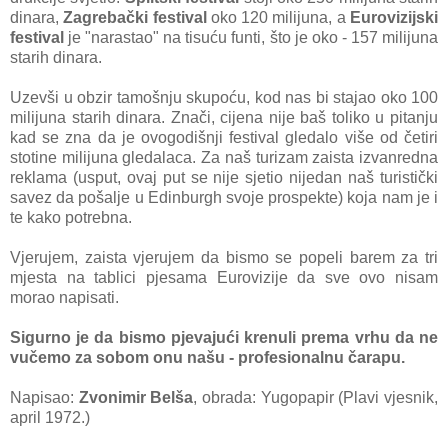
dinara,
Zagrebački festival
oko 120 milijuna, a
Eurovizijski
festival
je "narastao" na tisuću funti, što je oko - 157 milijuna
starih dinara.
Uzevši u obzir tamošnju skupoću, kod nas bi stajao oko 100
milijuna starih dinara. Znači, cijena nije baš toliko u pitanju
kad se zna da je ovogodišnji festival gledalo više od četiri
stotine milijuna gledalaca. Za naš turizam zaista izvanredna
reklama (usput, ovaj put se nije sjetio nijedan naš turistički
savez da pošalje u Edinburgh svoje prospekte) koja nam je i
te kako potrebna.
Vjerujem, zaista vjerujem da bismo se popeli barem za tri
mjesta na tablici pjesama Eurovizije da sve ovo nisam
morao napisati.
Sigurno je da bismo pjevajući krenuli prema vrhu da ne
vučemo za sobom onu našu - profesionalnu čarapu.
Napisao:
Zvonimir Belša
, obrada: Yugopapir (Plavi vjesnik,
april 1972.)