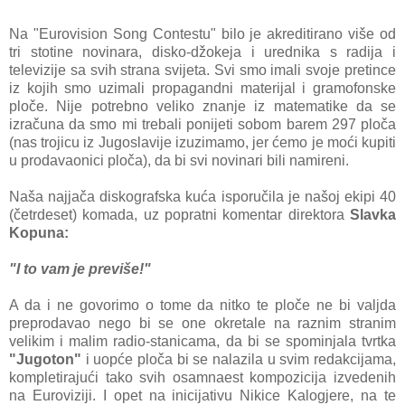
Na "Eurovision Song Contestu" bilo je akreditirano više od
tri stotine novinara, disko-džokeja i urednika s radija i
televizije sa svih strana svijeta. Svi smo imali svoje pretince
iz kojih smo uzimali propagandni materijal i gramofonske
ploče. Nije potrebno veliko znanje iz matematike da se
izračuna da smo mi trebali ponijeti sobom barem 297 ploča
(nas trojicu iz Jugoslavije izuzimamo, jer ćemo je moći kupiti
u prodavaonici ploča), da bi svi novinari bili namireni.
Naša najjača diskografska kuća isporučila je našoj ekipi 40
(četrdeset) komada, uz popratni komentar direktora
Slavka
Kopuna:
"I to vam je previše!"
A da i ne govorimo o tome da nitko te ploče ne bi valjda
preprodavao nego bi se one okretale na raznim stranim
velikim i malim radio-stanicama, da bi se spominjala tvrtka
"Jugoton"
i uopće ploča bi se nalazila u svim redakcijama,
kompletirajući tako svih osamnaest kompozicija izvedenih
na Euroviziji. I opet na inicijativu Nikice Kalogjere, na te