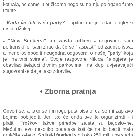
kotirala, ne samo u pričicama nego su na nju polagane funte
i funte.
- Kada će biti vaša party?
- upitao me je jedan engleski
disko-džokej.
- "New Seekersi" su zaista odlični -
odgovorio sam
poltronski jer sam znao da će se "raspasti" od zadovoljstva,
a mene osloboditi neugodna odgovora, o našoj "party" koja
je "na vrbi svirala". Svoje razgovore Nikica Kalogjera je
obavljao šetajući divnim parkovima i na klupi uvjeravajući
sugovornike da je tako zdravije.
•
Zborna pratnja
Govori se, a tako se i mnogo puta pisalo: da se mi zapravo
bojimo pobijediti. Jer: tko će onda sve to organizirati - i
platiti. Troškovi takve priredbe zaista su bajoslovne.
Međutim, evo nekoliko podataka koji će na to baciti malo
drukčije svjetlo.
Splitski festival
stoji oko 250 milijuna starih