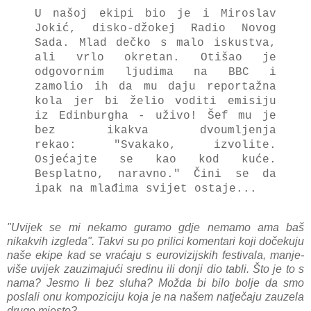
U našoj ekipi bio je i Miroslav
Jokić, disko-džokej Radio Novog
Sada. Mlad dečko s malo iskustva,
ali vrlo okretan. Otišao je
odgovornim ljudima na BBC i
zamolio ih da mu daju reportažna
kola jer bi želio voditi emisiju
iz Edinburgha - uživo! Šef mu je
bez ikakva dvoumljenja
rekao: "Svakako, izvolite.
Osjećajte se kao kod kuće.
Besplatno, naravno." Čini se da
ipak na mlađima svijet ostaje...
"Uvijek se mi nekamo guramo gdje nemamo ama baš
nikakvih izgleda". Takvi su po prilici komentari koji dočekuju
naše ekipe kad se vraćaju s eurovizijskih festivala, manje-
više uvijek zauzimajući sredinu ili donji dio tabli. Što je to s
nama? Jesmo li bez sluha? Možda bi bilo bolje da smo
poslali onu kompoziciju koja je na našem natječaju zauzela
drugo mjesto?