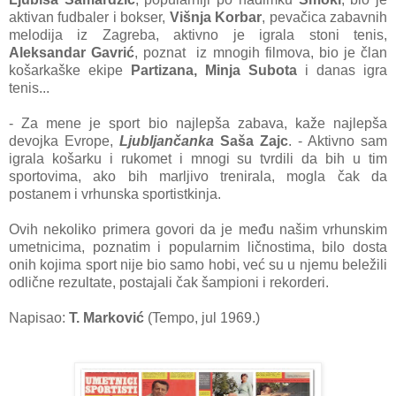
aktivan fudbaler i bokser,
Višnja Korbar
, pevačica zabavnih
melodija iz Zagreba, aktivno je igrala stoni tenis,
Aleksandar Gavrić
, poznat iz mnogih filmova, bio je član
košarkaške ekipe
Partizana,
Minja Subota
i danas igra
tenis...
- Za mene je sport bio najlepša zabava, kaže najlepša
devojka Evrope,
Ljubljančanka
Saša Zajc
. - Aktivno sam
igrala košarku i rukomet i mnogi su tvrdili da bih u tim
sportovima, ako bih marljivo trenirala, mogla čak da
postanem i vrhunska sportistkinja.
Ovih nekoliko primera govori da je među našim vrhunskim
umetnicima, poznatim i popularnim ličnostima, bilo dosta
onih kojima sport nije bio samo hobi, već su u njemu beležili
odlične rezultate, postajali čak šampioni i rekorderi.
Napisao:
T. Marković
(Tempo, jul 1969.)