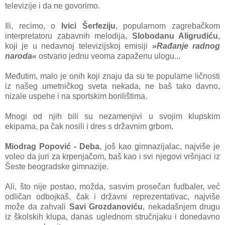
televizije i da ne govorimo.
Ili, recimo, o
Ivici Šerfeziju
, popularnom zagrebačkom
interpretatoru zabavnih melodija,
Slobodanu Aligrudiću
,
koji je u nedavnoj televizijskoj emisiji
»Rađanje radnog
naroda«
ostvario jednu veoma zapaženu ulogu...
Međutim, malo je onih koji znaju da su te popularne ličnosti
iz našeg umetničkog sveta nekada, ne baš tako davno,
nizale uspehe i na sportskim borilištima.
Mnogi od njih bili su nezamenjivi u svojim klupskim
ekipama, pa čak nosili i dres s državnim grbom.
Miodrag Popović - Deba
, još kao gimnazijalac, najviše je
voleo da juri za krpenjačom, baš kao i svi njegovi vršnjaci iz
Šeste beogradske gimnazije.
Ali, što nije postao, možda, sasvim prosečan fudbaler, već
odličan odbojkaš, čak i državni reprezentativac, najviše
može da zahvali
Savi Grozdanoviću
, nekadašnjem drugu
iz školskih klupa, danas uglednom stručnjaku i donedavno