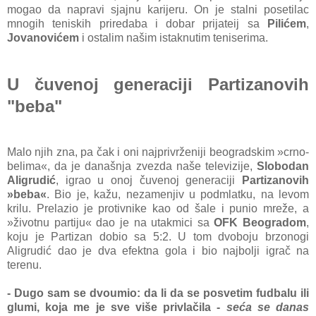
mogao da napravi sjajnu karijeru. On je stalni posetilac
mnogih teniskih priredaba i dobar prijateij sa
Pilićem
,
Jovanovićem
i ostalim našim istaknutim teniserima.
U čuvenoj generaciji Partizanovih
"beba"
Malo njih zna, pa čak i oni najprivrženiji beogradskim »crno-
belima«, da je današnja zvezda naše televizije,
Slobodan
Aligrudić
, igrao u onoj čuvenoj generaciji
Partizanovih
»beba«
. Bio je, kažu, nezamenjiv u podmlatku, na levom
krilu. Prelazio je protivnike kao od šale i punio mreže, a
»životnu partiju« dao je na utakmici sa
OFK Beogradom
,
koju je Partizan dobio sa 5:2. U tom dvoboju brzonogi
Aligrudić dao je dva efektna gola i bio najbolji igrač na
terenu.
- Dugo sam se dvoumio: da li da se posvetim fudbalu ili
glumi, koja me je sve više privlačila -
seća se danas