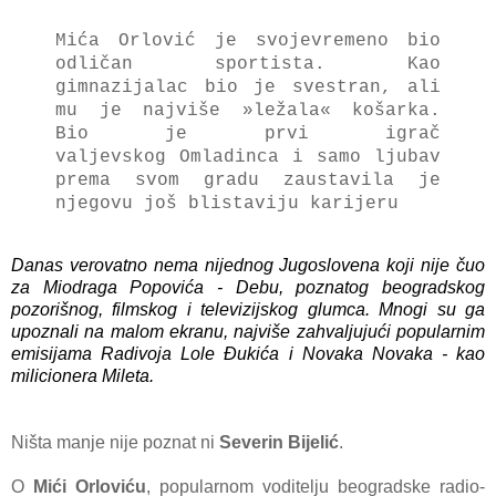
Mića Orlović je svojevremeno bio
odličan sportista. Kao
gimnazijalac bio je svestran, ali
mu je najviše »ležala« košarka.
Bio je prvi igrač
valjevskog Omladinca i samo ljubav
prema svom gradu zaustavila je
njegovu još blistaviju karijeru
Danas verovatno nema nijednog Jugoslovena koji nije čuo
za Miodraga Popovića - Debu, poznatog beogradskog
pozorišnog, filmskog i televizijskog glumca. Mnogi su ga
upoznali na malom ekranu, najviše zahvaljujući popularnim
emisijama Radivoja Lole Đukića i Novaka Novaka - kao
milicionera Mileta.
Ništa manje nije poznat ni
Severin Bijelić
.
O
Mići Orloviću
, popularnom voditelju beogradske radio-