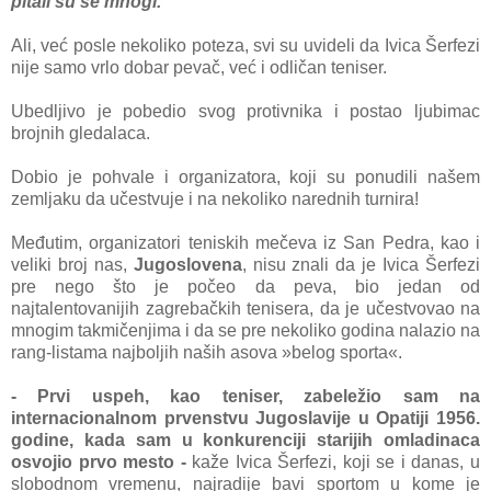
pitali su se mnogi.
Ali, već posle nekoliko poteza, svi su uvideli da Ivica Šerfezi
nije samo vrlo dobar pevač, već i odličan teniser.
Ubedljivo je pobedio svog protivnika i postao ljubimac
brojnih gledalaca.
Dobio je pohvale i organizatora, koji su ponudili našem
zemljaku da učestvuje i na nekoliko narednih turnira!
Međutim, organizatori teniskih mečeva iz San Pedra, kao i
veliki broj nas,
Jugoslovena
, nisu znali da je Ivica Šerfezi
pre nego što je počeo da peva, bio jedan od
najtalentovanijih zagrebačkih tenisera, da je učestvovao na
mnogim takmičenjima i da se pre nekoliko godina nalazio na
rang-listama najboljih naših asova »belog sporta«.
- Prvi uspeh, kao teniser, zabeležio sam na
internacionalnom prvenstvu Jugoslavije u Opatiji 1956.
godine, kada sam u konkurenciji starijih omladinaca
osvojio prvo mesto -
kaže Ivica Šerfezi, koji se i danas, u
slobodnom vremenu, najradije bavi sportom u kome je