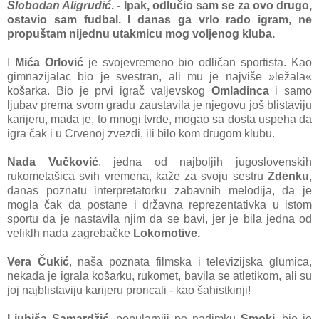
Slobodan Aligrudić
. - Ipak, odlučio sam se za ovo drugo,
ostavio sam fudbal. I danas ga vrlo rado igram, ne
propuštam nijednu utakmicu mog voljenog kluba.
I
Mića Orlović
je svojevremeno bio odličan sportista. Kao
gimnazijalac bio je svestran, ali mu je najviše »ležala«
košarka. Bio je prvi igrač valjevskog
Omladinca
i samo
ljubav prema svom gradu zaustavila je njegovu još blistaviju
karijeru, mada je, to mnogi tvrde, mogao sa dosta uspeha da
igra čak i u Crvenoj zvezdi, ili bilo kom drugom klubu.
Nada Vučković
, jedna od najboljih jugoslovenskih
rukometašica svih vremena, kaže za svoju sestru
Zdenku
,
danas poznatu interpretatorku zabavnih melodija, da je
mogla čak da postane i državna reprezentativka u istom
sportu da je nastavila njim da se bavi, jer je bila jedna od
veliklh nada zagrebačke
Lokomotive.
Vera Čukić
, naša poznata filmska i televizijska glumica,
nekada je igrala košarku, rukomet, bavila se atletikom, ali su
joj najblistaviju karijeru proricali - kao šahistkinji!
Ljubiša Samardžić
, popularniji po nadimku
Smoki
, bio je