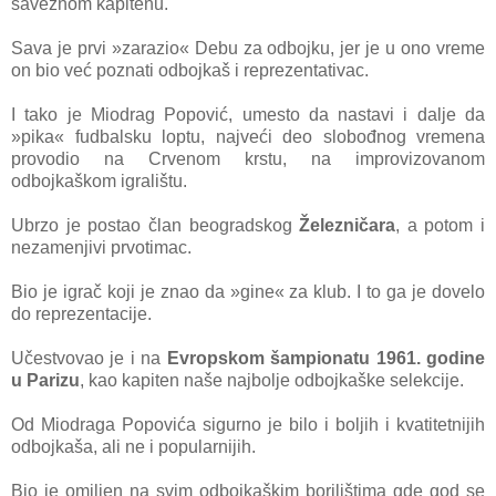
saveznom kapitenu.
Sava je prvi »zarazio« Debu za odbojku, jer je u ono vreme
on bio već poznati odbojkaš i reprezentativac.
I tako je Miodrag Popović, umesto da nastavi i dalje da
»pika« fudbalsku loptu, najveći deo slobođnog vremena
provodio na Crvenom krstu, na improvizovanom
odbojkaškom igralištu.
Ubrzo je postao član beogradskog
Železničara
, a potom i
nezamenjivi prvotimac.
Bio je igrač koji je znao da »gine« za klub. I to ga je dovelo
do reprezentacije.
Učestvovao je i na
Evropskom šampionatu 1961. godine
u Parizu
, kao kapiten naše najbolje odbojkaške selekcije.
Od Miodraga Popovića sigurno je bilo i boljih i kvatitetnijih
odbojkaša, ali ne i popularnijih.
Bio je omiljen na svim odbojkaškim borilištima gde god se