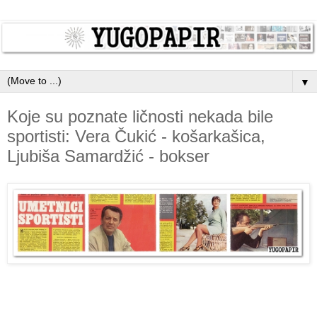
▼
Koje su poznate ličnosti nekada bile
sportisti: Vera Čukić - košarkašica,
Ljubiša Samardžić - bokser