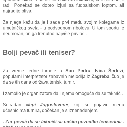
radi. Ponekad se dobro izjuri sa fudbalskom loptom, ali
najradije pliva.
Za njega kažu da je i sada prvi među svojim kolegama iz
umetničkog sveta - u podvodnom ribolovu. U tom sportu je
neumoran, on ga trenutno najviše privlači.
Bolji pevač ili teniser?
Za vreme jedne turneje u
San Pedru
,
Ivica Šerfezi,
popularni interpretator zabavnih melodija iz
Zagreba
, čuo je
da se tih dana održava teniski turnir.
I zamolio je organizatore da i njemu omoguće da se takmiči.
Sutradan
»lepi Jugosloven«
, koji se pojavio medu
učesnicima turnira, dočekan je s iznenađenjem.
- Zar pevač da se takmiči sa našim poznatlm teniserima -