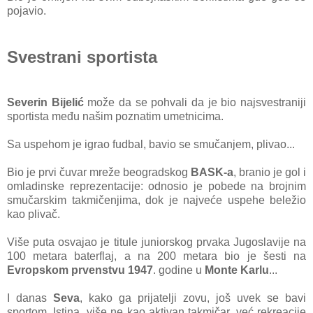
pojavio.
Svestrani sportista
Severin Bijelić
može da se pohvali da je bio najsvestraniji
sportista među našim poznatim umetnicima.
Sa uspehom je igrao fudbal, bavio se smučanjem, plivao...
Bio je prvi čuvar mreže beogradskog
BASK-a
, branio je gol i
omladinske reprezentacije: odnosio je pobede na brojnim
smučarskim takmičenjima, dok je najveće uspehe beležio
kao plivač.
Više puta osvajao je titule juniorskog prvaka Jugoslavije na
100 metara baterflaj, a na 200 metara bio je šesti na
Evropskom prvenstvu 1947
. godine u
Monte Karlu
...
I danas
Seva
, kako ga prijatelji zovu, još uvek se bavi
sportom. Istina, više ne kao aktivan takmičar, već rekreacije