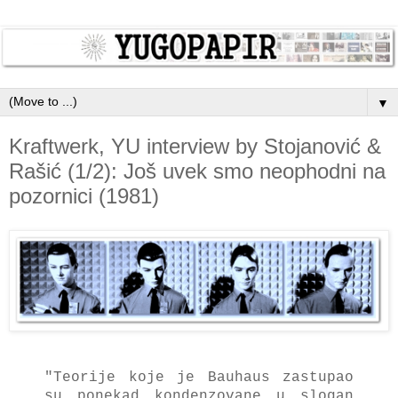
▼
Kraftwerk, YU interview by Stojanović &
Rašić (1/2): Još uvek smo neophodni na
pozornici (1981)
"Teorije koje je Bauhaus zastupao
su ponekad kondenzovane u slogan