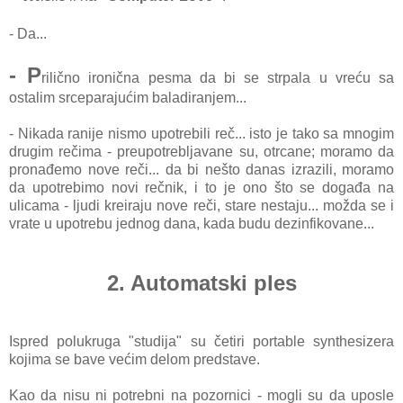
- Da...
- P
rilično ironična pesma da bi se strpala u vreću sa
ostalim srceparajućim baladiranjem...
- Nikada ranije nismo upotrebili reč... isto je tako sa mnogim
drugim rečima - preupotrebljavane su, otrcane; moramo da
pronađemo nove reči... da bi nešto danas izrazili, moramo
da upotrebimo novi rečnik, i to je ono što se događa na
ulicama - ljudi kreiraju nove reči, stare nestaju... možda se i
vrate u upotrebu jednog dana, kada budu dezinfikovane...
2. Automatski ples
Ispred polukruga "studija" su četiri portable synthesizera
kojima se bave većim delom predstave.
Kao da nisu ni potrebni na pozornici - mogli su da uposle