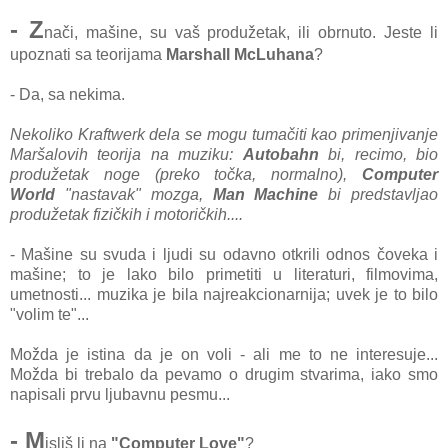
- Z
nači, mašine, su vaš produžetak, ili obrnuto. Jeste li
upoznati sa teorijama
Marshall McLuhana
?
- Da, sa nekima.
Nekoliko Kraftwerk dela se mogu tumačiti kao primenjivanje
Maršalovih teorija na muziku:
Autobahn
bi, recimo, bio
produžetak noge (preko točka, normalno),
Computer
World
"nastavak" mozga,
Man Machine
bi predstavljao
produžetak fizičkih i motoričkih....
- Mašine su svuda i ljudi su odavno otkrili odnos čoveka i
mašine; to je lako bilo primetiti u literaturi, filmovima,
umetnosti... muzika je bila najreakcionarnija; uvek je to bilo
"volim te"...
Možda je istina da je on voli - ali me to ne interesuje...
Možda bi trebalo da pevamo o drugim stvarima, iako smo
napisali prvu ljubavnu pesmu...
- M
isliš li na
"Computer Love"
?