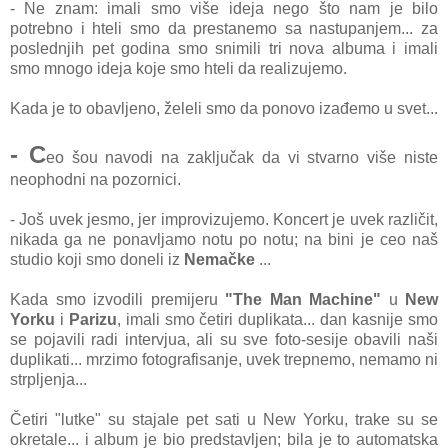
- Ne znam: imali smo više ideja nego što nam je bilo
potrebno i hteli smo da prestanemo sa nastupanjem... za
poslednjih pet godina smo snimili tri nova albuma i imali
smo mnogo ideja koje smo hteli da realizujemo.
Kada je to obavljeno, želeli smo da ponovo izađemo u svet...
- C
eo šou navodi na zaključak da vi stvarno više niste
neophodni na pozornici.
- Još uvek jesmo, jer improvizujemo. Koncert je uvek različit,
nikada ga ne ponavljamo notu po notu; na bini je ceo naš
studio koji smo doneli iz
Nemačke
...
Kada smo izvodili premijeru
"The Man Machine"
u
New
Yorku
i
Parizu
, imali smo četiri duplikata... dan kasnije smo
se pojavili radi intervjua, ali su sve foto-sesije obavili naši
duplikati... mrzimo fotografisanje, uvek trepnemo, nemamo ni
strpljenja...
Četiri "lutke" su stajale pet sati u New Yorku, trake su se
okretale... i album je bio predstavljen; bila je to automatska