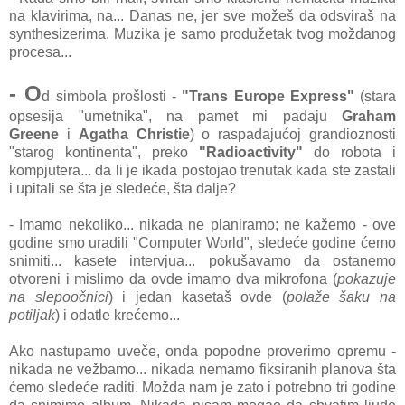
na klavirima, na... Danas ne, jer sve možeš da odsviraš na
synthesizerima. Muzika je samo produžetak tvog moždanog
procesa...
- O
d simbola prošlosti -
"Trans Europe Express"
(stara
opsesija "umetnika", na pamet mi padaju
Graham
Greene
i
Agatha Christie
) o raspadajućoj grandioznosti
"starog kontinenta", preko
"Radioactivity"
do robota i
kompjutera... da li je ikada postojao trenutak kada ste zastali
i upitali se šta je sledeće, šta dalje?
- Imamo nekoliko... nikada ne planiramo; ne kažemo - ove
godine smo uradili "Computer World", sledeće godine ćemo
snimiti... kasete intervjua... pokušavamo da ostanemo
otvoreni i mislimo da ovde imamo dva mikrofona (
pokazuje
na slepoočnici
) i jedan kasetaš ovde (
polaže šaku na
potiljak
) i odatle krećemo...
Ako nastupamo uveče, onda popodne proverimo opremu -
nikada ne vežbamo... nikada nemamo fiksiranih planova šta
ćemo sledeće raditi. Možda nam je zato i potrebno tri godine