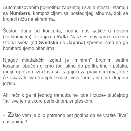
Automatizovanim pokretima zauzimaju svoja mesta i startuju
sa
Numbers
, kompozicijom sa poslednjeg albuma, dok se
brojevi nižu na ekranima.
Šestog dana od koncerta, podne nas zatiče u novom
(komfornijem) čekanju na
Ralfa
. Nas šest novinara sa raznih
strana sveta (od
Švedske
do
Japana
) spremni smo da ga
bombardujemo pitanjima.
Njegov mladalački izgled je "miniran" brojnim sedim
kosama; obučen u crno (od jakne do pertli), tiho i polako,
radije oprezno, izražava se tragajući za pravim rečima, koje
će iskazati svu kompleksnost misli formiranih na drugom
jeziku.
Ali, rečnik ga ni jednog trenutka ne izda i izuzev slučajnog
"ja" sve je na skoro perfektnom, engleskom.
- Z
ašto vam je bilo potrebno pet godina da se vratite "live"
nastupima?