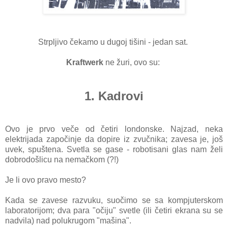
Strpljivo čekamo u dugoj tišini - jedan sat.
Kraftwerk
ne žuri, ovo su:
1. Kadrovi
Ovo je prvo veče od četiri londonske. Najzad, neka
elektrijada započinje da dopire iz zvučnika; zavesa je, još
uvek, spuštena. Svetla se gase - robotisani glas nam želi
dobrodošlicu na nemačkom (?!)
Je li ovo pravo mesto?
Kada se zavese razvuku, suočimo se sa kompjuterskom
laboratorijom; dva para "očiju" svetle (ili četiri ekrana su se
nadvila) nad polukrugom "mašina".