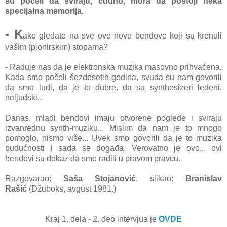
su počeli da sviraju; čudno, mora da postoji neka
specijalna memorija.
- K
ako gledate na sve ove nove bendove koji su krenuli
vašim (pionirskim) stopama?
- Raduje nas da je elektronska muzika masovno prihvaćena.
Kada smo počeli šezdesetih godina, svuda su nam govorili
da smo ludi, da je to đubre, da su synthesizeri ledeni,
neljudski...
Danas, mladi bendovi imaju otvorene poglede i sviraju
izvanrednu synth-muziku... Mislim da nam je to mnogo
pomoglo, nismo više... Uvek smo govorili da je to muzika
budućnosti i sada se događa. Verovatno je ovo... ovi
bendovi su dokaz da smo radili u pravom pravcu.
Razgovarao:
Saša Stojanović
, slikao:
Branislav
Rašić
(Džuboks, avgust 1981.)
Kraj 1. dela - 2. deo intervjua je
OVDE