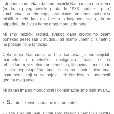
- Jednom sam rekao da smo muzički Bauhaus; u ono vreme
(od kraja prvog svetskog rata do 1933. godine - p. a.)
kombinovali su tehnologiju, zanatstvo i umetnost; svi oni su
mislili o sebi kao da žive u izdvojenom svetu, da ne
pripadaju društvu u kome drugi moraju da rade...
Mi smo muzički radnici, svakog dana provodimo osam,
ponekad deset sati u studiju... mi nismo umetnici, umetnici
ne postoje, to je fantazija...
Cela ideja Bauhausa je bila kombinacija industrijskih,
manuelnih i umetničkih dostignuća... bavili su se
arhitekturom, vizuelnim umetnostima, filmovima... muzika im
je bila nepristupačna, imali su samo klavir... nisu imali
instrumente koji su se pojavili tek četrdesetih i pedesetih
godina ovog veka.
Mi danas imamo mogućnosti i kombinacija smo istih stvari...
- S
virate li konvencionalne instrumente?
- Kada smo bili mali, svirali smo klasičnu nemačku muziku