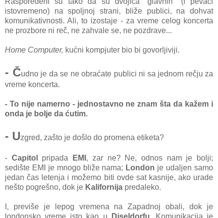
Raspoređeni su tako da su dvojica "glavnih" (i pevači
istovremeno) na spoljnoj strani, bliže publici, na dohvat
komunikativnosti. Ali, to izostaje - za vreme celog koncerta
ne prozbore ni reč, ne zahvale se, ne pozdrave...
Home Computer,
kućni kompjuter bio bi govorljiviji.
- Č
udno je da se ne obraćate publici ni sa jednom rečju za
vreme koncerta.
- To nije namerno - jednostavno ne znam šta da kažem i
onda je bolje da ćutim.
- U
zgred, zašto je došlo do promena etiketa?
-
Capitol
pripada
EMI
, zar ne? Ne, odnos nam je bolji;
sedište EMI je mnogo bliže nama;
London
je udaljen samo
jedan čas letenja i možemo biti ovde sat kasnije, ako urade
nešto pogrešno, dok je
Kalifornija
predaleko.
I, previše je lepog vremena na Zapadnoj obali, dok je
londonsko vreme isto kao u
Diseldorfu
. Komunikacija je