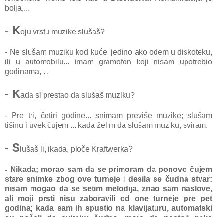
bolja,...
- K
oju vrstu muzike slušaš?
- Ne slušam muziku kod kuće; jedino ako odem u diskoteku,
ili u automobilu... imam gramofon koji nisam upotrebio
godinama, ...
- K
ada si prestao da slušaš muziku?
- Pre tri, četiri godine... snimam previše muzike; slušam
tišinu i uvek čujem ... kada želim da slušam muziku, sviram.
- S
lušaš li, ikada, ploče Kraftwerka?
- Nikada; morao sam da se primoram da ponovo čujem
stare snimke zbog ove turneje i desila se čudna stvar:
nisam mogao da se setim melodija, znao sam naslove,
ali moji prsti nisu zaboravili od one turneje pre pet
godina; kada sam ih spustio na klavijaturu, automatski