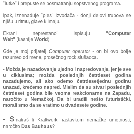
"lutke" i prepuste se posmatranju sopstvenog programa.
Ipak, iznenađuje "ples" izvođača - donji delovi trupova se
njišu u ritmu, glave klimaju.
Ekrani neprestano' ispisuju
"Computer
Welt"
(kasnije
World
).
Gde je moj prijatelj
Computer operator
- on bi ovo bolje
razumeo od mene, prosečnog rock slušaoca.
- Možda je nazadovanje ujedno i napredovanje, jer je sve
u ciklusima; možda poslednjih četrdeset godina
nazadujemo, ali ako odemo četrdesetjednu godinu
unazad, krećemo napred. Mislim da su stvari poslednjih
četrdeset godina bile veoma reakcionarne na Zapadu,
naročito u Nemačkoj. Da bi uradili nešto futuristički,
morali smo da se vratimo u dvadesete godine.
- S
matraš li Kraftwerk nastavkom nemačke umetnosti,
naročito
Das Bauhaus
?