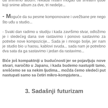
da snimimo album. Nikada nisam mogao da shvatim ljude
koji snime album za dve, tri nedelje...
- M
oguće da su pesme komponovane i uvežbane pre nego
što uđu u studio...
- Svaki dan radimo u studiju i kada završimo stvar, odložimo
je i sledećeg dana sve rastavimo i ponovo sastavimo za
potrebe nove kompozicije... Sada je i mnogo bolje, jer nam
je studio bio u haosu, kablovi svuda... sada nam je potrebno
dva sata da ga sastavimo i jedan da rastavimo...
Biće još kompaktniji u budućnosti jer se pojavljuju nove
stvari, naročito u Japanu, i kada budemo nastupili tamo,
srešćemo se sa nekim ljudima... možda ćemo sledeći put
nastupati samo sa četiri mikro-kompjutera...
3. Sadašnji futurizam