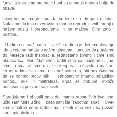
funkcija koju smo pre radili i oni su to mogli mnogo bolje da
obave.
Istovremeno, mogli smo da budemo na drugom mestu...
Nalazimo da ima neverovatno mnogo reproduktivnih radnji u
našem poslu i prebacujemo ih na mašine. One zato i
postoje...
- Radimo sa mašinama... sve što radimo je dokumentovanje
ideja koje se rađaju u našim glavama... umesto da putujemo
do Meseca radi inspiracija, jednostano živimo i time smo
okupirani... "Man Machine", radili smo sa mašinama, ljudi
smo... i smatrali smo da je to kooperacija čoveka i mašine,
jer mi radimo sa njima, ne obožavamo ih, niti pokušavamo
da se borimo protiv njih ... jednostavno imamo prijateljski
odnos... ako ih maltretiraš, onda se pobune, otkažu
poslušnost, pokvare se, osvete...
Sarađujemo i shvatili smo da imamo rabotničkih kvaliteta;
učio sam ruski u školi i znao sam šta "rabotnik" znači... Uvek
smo smatrali sebe radnicima i otkrili smo vezu sa ruskim
konceptualistima...