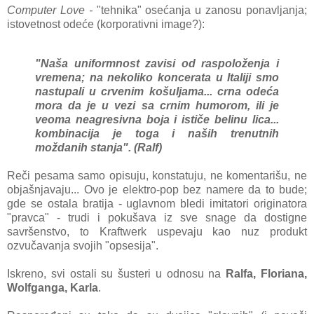
Computer Love -
"tehnika" osećanja u zanosu ponavljanja;
istovetnost odeće (korporativni image?):
"Naša uniformnost zavisi od raspoloženja i
vremena; na nekoliko koncerata u Italiji smo
nastupali u crvenim košuljama... crna odeća
mora da je u vezi sa crnim humorom, ili je
veoma neagresivna boja i ističe belinu lica...
kombinacija je toga i naših trenutnih
moždanih stanja". (Ralf)
Reči pesama samo opisuju, konstatuju, ne komentarišu, ne
objašnjavaju... Ovo je elektro-pop bez namere da to bude;
gde se ostala bratija - uglavnom bledi imitatori originatora
"pravca" - trudi i pokušava iz sve snage da dostigne
savršenstvo, to Kraftwerk uspevaju kao nuz produkt
ozvučavanja svojih "opsesija".
Iskreno, svi ostali su šusteri u odnosu na
Ralfa, Floriana,
Wolfganga, Karla
.