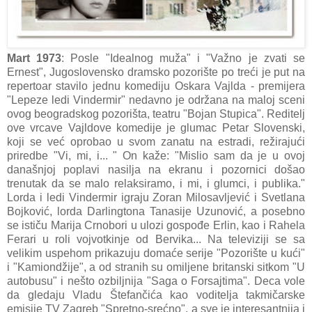
Mart 1973
: Posle "Idealnog muža" i "Važno je zvati se
Ernest", Jugoslovensko dramsko pozorište po treći je put na
repertoar stavilo jednu komediju Oskara Vajlda - premijera
"Lepeze ledi Vindermir" nedavno je održana na maloj sceni
ovog beogradskog pozorišta, teatru "Bojan Stupica". Reditelj
ove vrcave Vajldove komedije je glumac Petar Slovenski,
koji se već oprobao u svom zanatu na estradi, režirajući
priredbe "Vi, mi, i... " On kaže: "Mislio sam da je u ovoj
današnjoj poplavi nasilja na ekranu i pozornici došao
trenutak da se malo relaksiramo, i mi, i glumci, i publika."
Lorda i ledi Vindermir igraju Zoran Milosavljević i Svetlana
Bojković, lorda Darlingtona Tanasije Uzunović, a posebno
se ističu Marija Crnobori u ulozi gospođe Erlin, kao i Rahela
Ferari u roli vojvotkinje od Bervika... Na televiziji se sa
velikim uspehom prikazuju domaće serije "Pozorište u kući"
i "Kamiondžije", a od stranih su omiljene britanski sitkom "U
autobusu" i nešto ozbiljnija "Saga o Forsajtima". Deca vole
da gledaju Vladu Štefančića kao voditelja takmičarske
emisije TV Zagreb "Spretno-srećno", a sve je interesantnija i