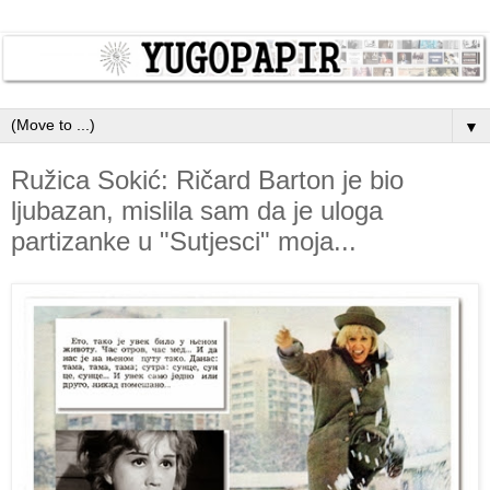
▼
Ružica Sokić: Ričard Barton je bio
ljubazan, mislila sam da je uloga
partizanke u "Sutjesci" moja...