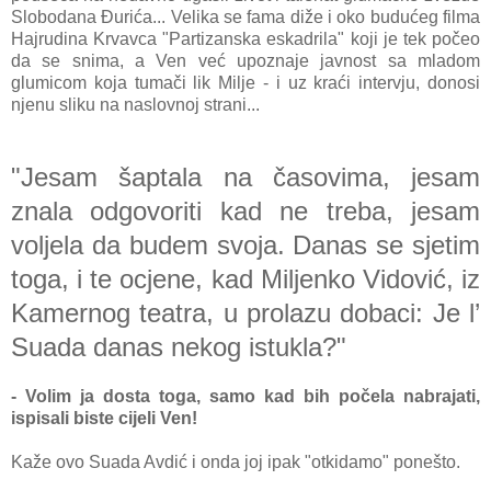
Slobodana Đurića... Velika se fama diže i oko budućeg filma
Hajrudina Krvavca "Partizanska eskadrila" koji je tek počeo
da se snima, a Ven već upoznaje javnost sa mladom
glumicom koja tumači lik Milje - i uz kraći intervju, donosi
njenu sliku na naslovnoj strani...
"Jesam šaptala na časovima, jesam
znala odgovoriti kad ne treba, jesam
voljela da budem svoja. Danas se sjetim
toga, i te ocjene, kad Miljenko Vidović, iz
Kamernog teatra, u prolazu dobaci: Je l’
Suada danas nekog istukla?"
- Volim ja dosta toga, samo kad bih počela nabrajati,
ispisali biste cijeli Ven!
Kaže ovo Suada Avdić i onda joj ipak "otkidamo" ponešto.