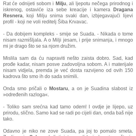
Rat će odnijeti sobom i
Milju
, ali ljepotu nečega prirodnog i
iskrenog, ostaviće iza sebe kreacije i kamera
Dragana
Resnera
, koji Milju snima svaki dan, izbjegavajući lijevi
profil - koji ne voli reditelj Šiba Krvavac.
- Da dobijem kompleks - smije se Suada. - Nikada o tome
nisam razmišljala. A o Milji jesam, i prije snimanja, i mnogo
mi je drago što se sa njom družim.
Mislila sam da ću napraviti nešto zaista dobro. Sad, kad
prođe kadar, nisam posve zadovoljna sobom. A i materijale
nisam vidjela, premda je već dosta razvijeno od ovih 150
kadrova što smo ih do sada snimili.
Onda smo pričali o
Mostaru
, a on je Suadina slabost iz
»određenih razloga«.
- Toliko sam srećna kad tamo odem! I ovdje je lijepo, uz
prirodu, slično. Samo kad se radi po cijeli dan, onda baš nije
tako.
Odavno je niko ne zove Suada, pa joj to pomalo smeta.