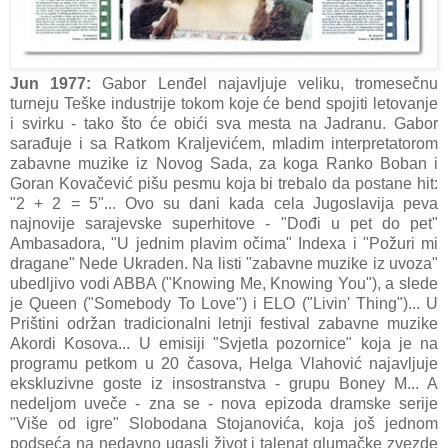
Jun 1977:
Gabor Lenđel najavljuje veliku, tromesečnu
turneju Teške industrije tokom koje će bend spojiti letovanje
i svirku - tako što će obići sva mesta na Jadranu. Gabor
sarađuje i sa Ratkom Kraljevićem, mladim interpretatorom
zabavne muzike iz Novog Sada, za koga Ranko Boban i
Goran Kovačević pišu pesmu koja bi trebalo da postane hit:
"2 + 2 = 5"... Ovo su dani kada cela Jugoslavija peva
najnovije sarajevske superhitove - "Dođi u pet do pet"
Ambasadora, "U jednim plavim očima" Indexa i "Požuri mi
dragane" Nede Ukraden. Na listi "zabavne muzike iz uvoza"
ubedljivo vodi ABBA ("Knowing Me, Knowing You"), a slede
je Queen ("Somebody To Love") i ELO ("Livin' Thing")... U
Prištini održan tradicionalni letnji festival zabavne muzike
Akordi Kosova... U emisiji "Svjetla pozornice" koja je na
programu petkom u 20 časova, Helga Vlahović najavljuje
ekskluzivne goste iz insostranstva - grupu Boney M... A
nedeljom uveče - zna se - nova epizoda dramske serije
"Više od igre" Slobodana Stojanovića, koja još jednom
podseća na nedavno ugasli život i talenat glumačke zvezde