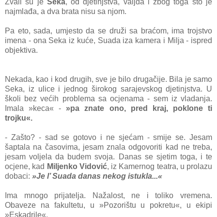
Zvali su je
Seka
, od djetinjstva, valjda i zbog toga što je
najmlađa, a dva brata nisu sa njom.
Pa eto, sada, umjesto da se druži sa braćom, ima trojstvo
imena - ona Seka iz kuće, Suada iza kamera i Milja - ispred
objektiva.
Nekada, kao i kod drugih, sve je bilo drugačije. Bila je samo
Seka, iz ulice i jednog širokog sarajevskog djetinjstva. U
školi bez većih problema sa ocjenama - sem iz vladanja.
Imala »keca« -
»pa znate ono, pred kraj, poklone ti
trojku«.
- Zašto? - sad se gotovo i ne sjećam - smije se. Jesam
šaptala na časovima, jesam znala odgovoriti kad ne treba,
jesam voljela da budem svoja. Danas se sjetim toga, i te
ocjene, kad
Miljenko Vidović
, iz Kamernog teatra, u prolazu
dobaci:
»Je l’ Suada danas nekog istukla...«
Ima mnogo prijatelja. Nažalost, ne i toliko vremena.
Obaveze na fakultetu, u »Pozorištu u pokretu«, u ekipi
»Eskadrile«.