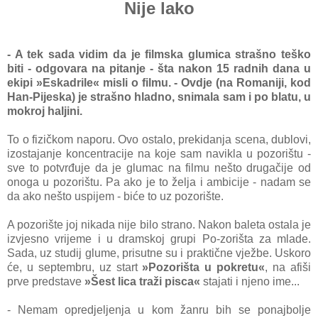
Nije lako
- A tek sada vidim da je filmska glumica strašno teško
biti - odgovara na pitanje - šta nakon 15 radnih dana u
ekipi »Eskadrile« misli o filmu. - Ovdje (na Romaniji, kod
Han-Pijeska) je strašno hladno, snimala sam i po blatu, u
mokroj haljini.
To o fizičkom naporu. Ovo ostalo, prekidanja scena, dublovi,
izostajanje koncentracije na koje sam navikla u pozorištu -
sve to potvrđuje da je glumac na filmu nešto drugačije od
onoga u pozorištu. Pa ako je to želja i ambicije - nadam se
da ako nešto uspijem - biće to uz pozorište.
A pozorište joj nikada nije bilo strano. Nakon baleta ostala je
izvjesno vrijeme i u dramskoj grupi Po-zorišta za mlade.
Sada, uz studij glume, prisutne su i praktične vježbe. Uskoro
će, u septembru, uz start
»Pozorišta u pokretu«
, na afiši
prve predstave
»Šest lica traži pisca«
stajati i njeno ime...
- Nemam opredjeljenja u kom žanru bih se ponajbolje