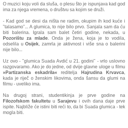
O muzici koju voli da sluša, o plesu što je ispunjava kad god
ima za njega vremena, o društvu sa kojim se druži.
- Kad god se desi da ništa ne radim, okupim ih kod kuće i
"talasamo"... A glumica, to nije bilo prvo. Sanjala sam da ću
biti balerina. Igrala sam balet četiri godine, nekada, u
Pozorištu za mlade
. Onda je žena, koja je to vodila,
odselila u
Osijek
, zamrla je aktivnost i više sna o balerini
nije bilo...
Uz ovo - "glumica Suada Avdić u 21. godini" - vrlo uslovno
razgovaramo. Ako je do jedne, od dvije glavne uloge u filmu
»Partizanska eskadrila«
reditelja
Hajrudina Krvavca
,
kada je riječ o ženskim likovima, onda šansu da glumi na
filmu - uveliko ima.
Na drugoj strani, studentikinja je prve godine na
Filozofskom fakultetu
u
Sarajevu
i ovih dana daje prve
ispite. Najbliže će istini biti reći to, da bi Suada glumica - tek
mogla biti.