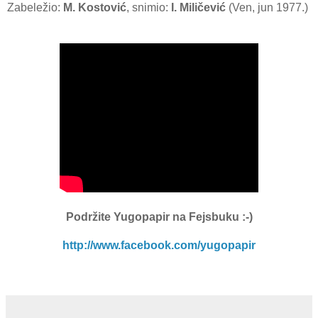
Zabeležio:
M. Kostović
, snimio:
I. Miličević
(Ven, jun 1977.)
Podržite Yugopapir
na Fejsbuku :-)
http://www.facebook.com/yugopapir