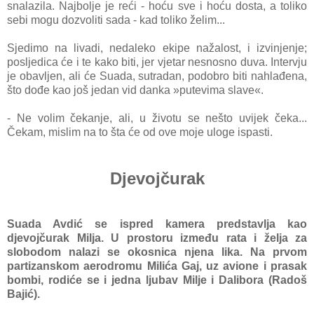
snalazila. Najbolje je reći - hoću sve i hoću dosta, a toliko
sebi mogu dozvoliti sada - kad toliko želim...
Sjedimo na livadi, nedaleko ekipe nažalost, i izvinjenje;
posljedica će i te kako biti, jer vjetar nesnosno duva. Intervju
je obavljen, ali će Suada, sutradan, podobro biti nahlađena,
što dođe kao još jedan vid danka »putevima slave«.
- Ne volim čekanje, ali, u životu se nešto uvijek čeka...
Čekam, mislim na to šta će od ove moje uloge ispasti.
Djevojčurak
Suada Avdić se ispred kamera predstavlja kao
djevojčurak Milja. U prostoru između rata i želja za
slobodom nalazi se okosnica njena lika. Na prvom
partizanskom aerodromu Milića Gaj, uz avione i prasak
bombi, rodiće se i jedna ljubav Milje i Dalibora (Radoš
Bajić).