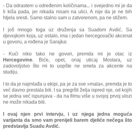
- Da odrastem u određenim količinama... i svejedno mi je da
li kiša pada, jer nikada nisam na ulici. A nije da je ne bih
htjela sresti. Samo stalno sam u zatvorenom, pa ne stižem.
I još mnogo toga uz druženja sa Suadom Avdić. Sa
djevojkom koja, uz ostalo, ima i jedan hercegovački akcenat
u govoru, a rođena je Sarajka:
- Kući niko tako ne govori, premda mi je otac iz
Hercegovine
. Biće, opet, onaj uticaj Mostara, uz
zadovoljstvo što mi to uopšte ne smeta za akcente na
studiju.
I to da je najmlađa u ekipi, pa je za sve »mala«, premda je to
već davno prestala biti. I sa pregršti želja ispred nje, od kojih
se jedna već ispunjava - da na filmu više u svojoj prvoj ulozi
ne može nikada biti.
I ovaj njen prvi intervju, i uz njega jedna moguća
varijanta da smo vam prenijeli barem djeliće nečega što
predstavlja Suadu Avdić.