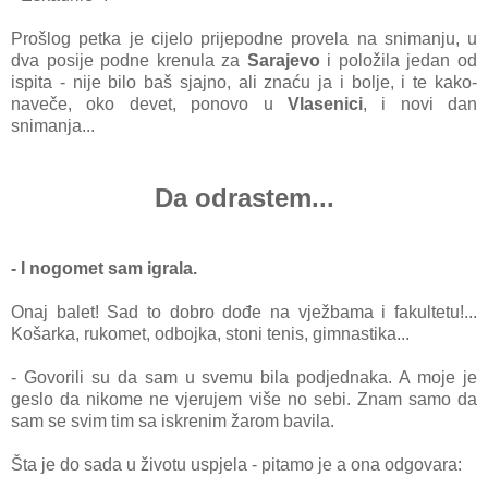
Prošlog petka je cijelo prijepodne provela na snimanju, u
dva posije podne krenula za
Sarajevo
i položila jedan od
ispita - nije bilo baš sjajno, ali znaću ja i bolje, i te kako-
naveče, oko devet, ponovo u
Vlasenici
, i novi dan
snimanja...
Da odrastem...
- I nogomet sam igrala.
Onaj balet! Sad to dobro dođe na vježbama i fakultetu!...
Košarka, rukomet, odbojka, stoni tenis, gimnastika...
- Govorili su da sam u svemu bila podjednaka. A moje je
geslo da nikome ne vjerujem više no sebi. Znam samo da
sam se svim tim sa iskrenim žarom bavila.
Šta je do sada u životu uspjela - pitamo je a ona odgovara: