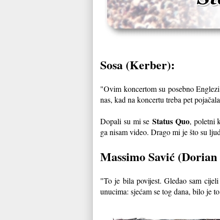
Sosa (Kerber):
"Ovim koncertom su posebno Englezi oči
nas, kad na koncertu treba pet pojačala
Status Quo
Dopali su mi se
, poletni
ga nisam video. Drago mi je što su lju
Massimo Savić (Dorian
"To je bila povijest. Gledao sam cijel
unucima: sjećam se tog dana, bilo je to