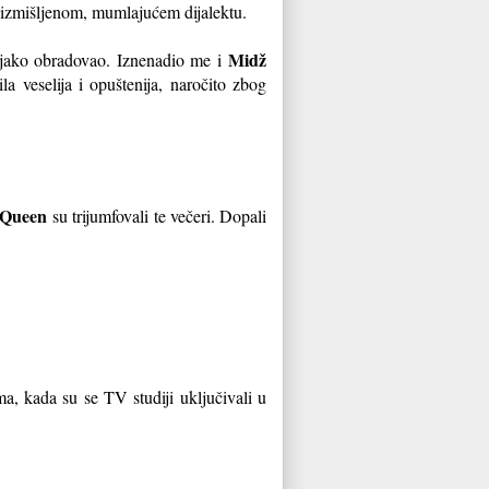
o izmišljenom, mumlajućem dijalektu.
Midž
h, jako obradovao. Iznenadio me i
la veselija i opuštenija, naročito zbog
Queen
su trijumfovali te večeri. Dopali
a, kada su se TV studiji uključivali u