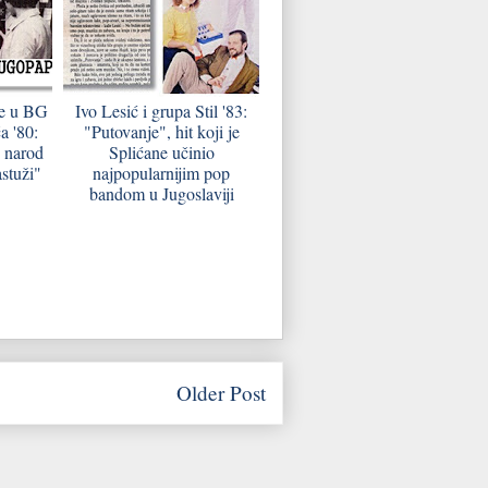
je u BG
Ivo Lesić i grupa Stil '83:
a '80:
"Putovanje", hit koji je
š narod
Splićane učinio
astuži"
najpopularnijim pop
bandom u Jugoslaviji
Older Post