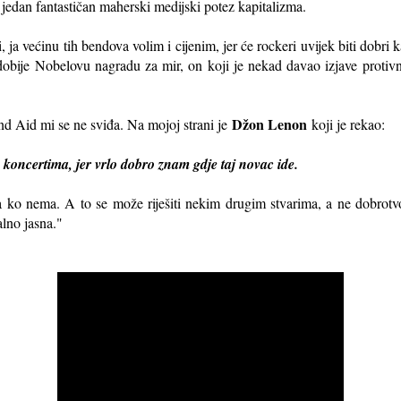
jedan fantastičan maherski medijski potez kapitalizma.
, ja većinu tih bendova volim i cijenim, jer će rockeri uvijek biti dobri 
obije Nobelovu nagradu za mir, on koji je nekad davao izjave protivn
Džon Lenon
nd Aid mi se ne sviđa. Na mojoj strani je
koji je rekao:
koncertima, jer vrlo dobro znam gdje taj novac ide.
 ko nema. A to se može riješiti nekim drugim stvarima, a ne dobrotv
alno jasna."