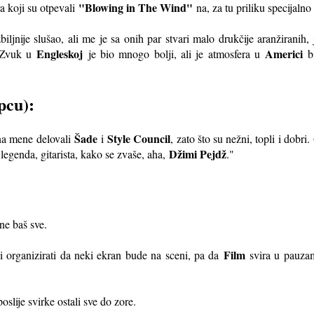
"Blowing in The Wind"
a koji su otpevali
na, za tu priliku specijaln
iljnije slušao, ali me je sa onih par stvari malo drukčije aranžirani
Engleskoj
Americi
. Zvuk u
je bio mnogo bolji, ali je atmosfera u
bi
ipcu):
Šade
Style Council
na mene delovali
i
, zato što su nežni, topli i dobri.
Džimi Pejdž
legenda, gitarista, kako se zvaše, aha,
."
ne baš sve.
Film
i organizirati da neki ekran bude na sceni, pa da
svira u pauzam
slije svirke ostali sve do zore.