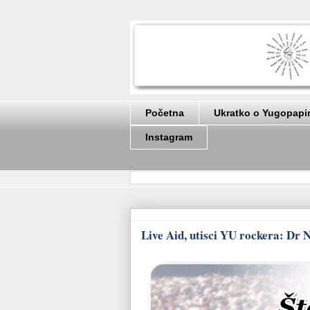
Početna
Ukratko o Yugopapi
Instagram
Live Aid, utisci YU rockera: Dr N