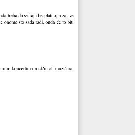
kada treba da sviraju besplatno, a za sve
e onome što sada radi, onda će to biti
ornim koncertima rock'n'roll muzičara.