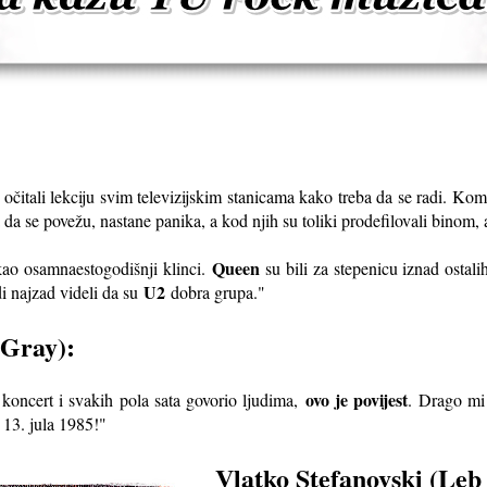
tali lekciju svim televizijskim stanicama kako treba da se radi. Komp
 da se povežu, nastane panika, a kod njih su toliki prodefilovali binom, 
Queen
 kao osamnaestogodišnji klinci.
su bili za stepenicu iznad ostali
U2
di najzad videli da su
dobra grupa."
 Gray):
ovo je povijest
i koncert i svakih pola sata govorio ljudima,
. Drago mi
 13. jula 1985!"
Vlatko Stefanovski (Leb 