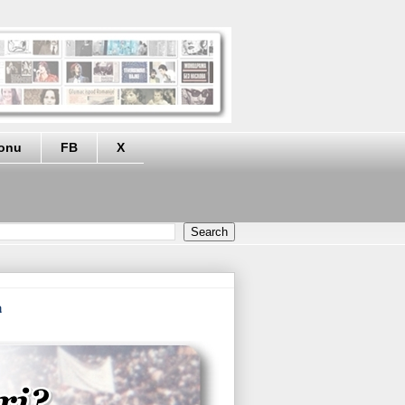
eonu
FB
X
a