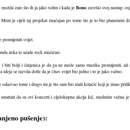
Bono
, možda zato što ih ja jako volim i kada je
završio svoj nastup, osj
 Meni je cijeli taj projekat značajan po tome što je to bio planetarni do
 promijeniti svijet.
 onda neka to urade rock muzičari.
 i biti bolji i činjenica je da ga ne može samo muzika promijeniti, ali 
a ideja se razvila dotle da je čitav svijet bio jedno i to je jako važno.
e odazvao tome i drago mi je što sam bio mali kotačić koji je imao priliku
matrati da su ovi koncerti i cijelokupna akcija kič, medutim važna je 
anjeno pušenje):