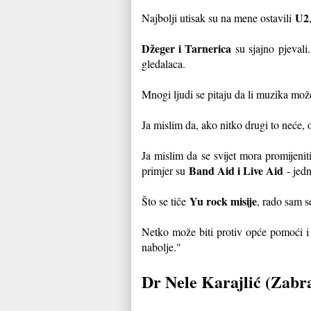
U2
Najbolji utisak su na mene ostavili
Džeger i Tarnerica
su sjajno pjevali.
gledalaca.
Mnogi ljudi se pitaju da li muzika može
Ja mislim da, ako nitko drugi to neće,
Ja mislim da se svijet mora promijeniti
Band Aid i Live Aid
primjer su
- jedn
Yu rock misije
Što se tiče
, rado sam s
Netko može biti protiv opće pomoći i s
nabolje."
Dr Nele Karajlić (Zabr