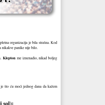
letna organizacija je bila strašna. Kod
a nikakve panike nije bilo.
Klepton
h.
me iznenadio, nikad boljeg
 je što ću moći jednog dana da kažem
i sol):