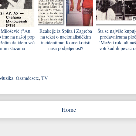
 Milošević ("Au,
Reakcije iz Splita i Zagreba
Šta se najviše kupu
o ime na našoj pop
na tekst o nacionalističkim
prodavnicama ploč
 želim da idem već
incidentima: Kome koristi
"Može i rok, ali na
anim stazama
naša podjeljenost?
voli kad ih pevač r
Muzika
,
Osamdesete
,
TV
Home