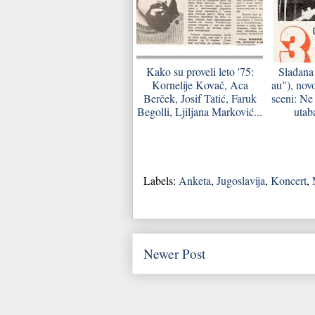
Kako su proveli leto '75:
Slađana
Kornelije Kovač, Aca
au"), nov
Berček, Josif Tatić, Faruk
sceni: Ne
Begolli, Ljiljana Marković...
utab
Labels:
Anketa
,
Jugoslavija
,
Koncert
,
Newer Post