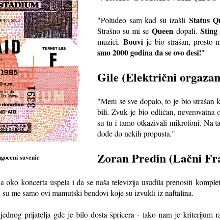
Status Q
"Poludeo sam kad su izašli
Queen
Sting
Strašno su mi se
dopali.
Bouvi
muzici.
je bio strašan, prosto 
smo 2000 godina da se ovo desi!
"
Gile (Električni orgaza
"Meni se sve dopalo, to je bio strašan 
bili. Zvuk je bio odličan, neverovatna 
su tu i tamo otkazivali mikrofoni. Na 
dođe do nekih propusta."
Zoran Predin (Lačni Fr
agoceni suvenir
 oko koncerta uspela i da se naša televizija usudila prenositi komple
li su me samo ovi mamutski bendovi koje su izvukli iz naftalina.
ednog prijatelja gde je bilo dosta špricera - tako nam je kriterijum 