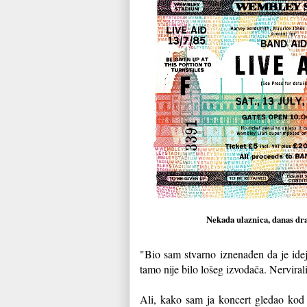
Nekada ulaznica, danas dr
"Bio sam stvarno iznenađen da je ideja
tamo nije bilo lošeg izvodača. Nervira
Ali, kako sam ja koncert gledao kod j