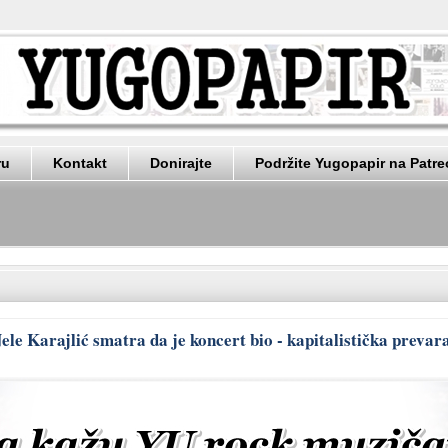
ru
Kontakt
Donirajte
Podržite Yugopapir na Patr
ele Karajlić smatra da je koncert bio - kapitalistička prevar