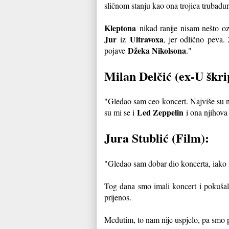
sličnom stanju kao ona trojica trubadur
Kleptona
nikad ranije nisam nešto ozb
Jur
Ultravoxa
iz
, jer odlično peva
Džeka Nikolsona
pojave
."
Milan Delčić (ex-U škr
"Gledao sam ceo koncert. Najviše su 
Led Zeppelin
su mi se i
i ona njihova 
Jura Stublić (Film):
"Gledao sam dobar dio koncerta, iako 
Tog dana smo imali koncert i pokušal
prijenos.
Međutim, to nam nije uspjelo, pa smo po