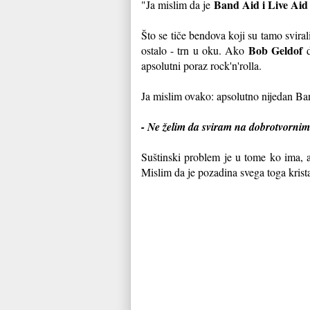
Band Aid i Live Aid
"Ja mislim da je
Što se tiče bendova koji su tamo svirali
Bob Geldof
ostalo - trn u oku. Ako
d
apsolutni poraz rock'n'rolla.
Ja mislim ovako: apsolutno nijedan Ba
- Ne želim da sviram na dobrotvornim 
Suštinski problem je u tome ko ima, a
Mislim da je pozadina svega toga krist