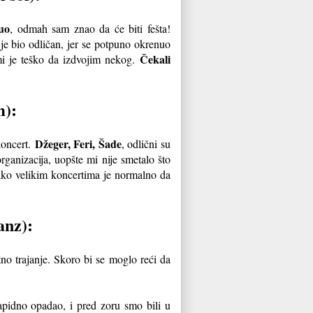
uo
, odmah sam znao da će biti fešta!
je bio odličan, jer se potpuno okrenuo
Čekali
mi je teško da izdvojim nekog.
m):
Džeger, Feri, Šade
koncert.
, odlični su
organizacija, uopšte mi nije smetalo što
tako velikim koncertima je normalno da
anz):
tno trajanje. Skoro bi se moglo reći da
rapidno opadao, i pred zoru smo bili u