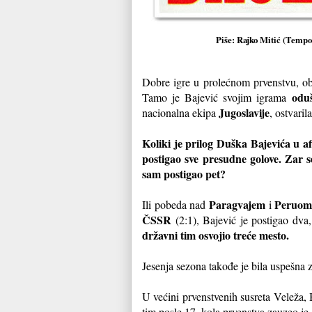
Piše: Rajko Mitić (Tempo,
Dobre igre u prolećnom prvenstvu, ob
oduš
Tamo je Bajević svojim igrama
Jugoslavije
nacionalna ekipa
, ostvari
Koliki je prilog Duška Bajevića u af
postigao sve presudne golove. Zar s
sam postigao pet?
Paragvajem
Peruo
Ili pobeda nad
i
ČSSR
(2:1), Bajević je postigao dva,
državni tim osvojio treće mesto.
Jesenja sezona takođe je bila uspešna 
U većini prvenstvenih susreta Veleža, B
tim posle 17. kola prvenstva zauzeo je