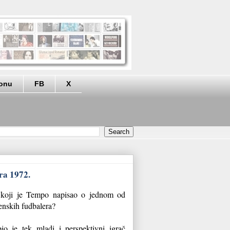
eonu
FB
X
ra 1972.
koji je Tempo napisao o jednom od
enskih fudbalera?
o je tek mladi i perspektivni igrač