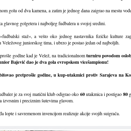
anom golu od dva kamena, a zatim je jednog dana zaigrao na mestu vođe
 glavnog golgetera i najboljeg fudbalera u svojoj sredini.
fudbalski staž«, a vešto oko jednog nastavnika fizičke kulture zap
ru Veležovog juniorskog tima, i ubrzo je postao jedan od najboljih.
turniru povodom oslo
prošle godlne kad je Velež, na tradicionalnom
unior Bajević dao je dva gola evropskom vicešampionu!
bitovao pretprošle godine, u kup-utakmici protiv Sarajeva na Ko
60
80
udbaler je za svoj matični klub odigrao oko
utakmica i postigao
g
a izvrsnim i preciznim šutevima glavom.
đa lopte i savremenom invencijom realizuje akcije svojih suigrača.