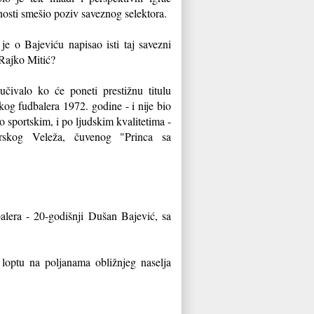
osti smešio poziv saveznog selektora.
je o Bajeviću napisao isti taj savezni
 Rajko Mitić?
učivalo ko će poneti prestižnu titulu
og fudbalera 1972. godine - i nije bio
o sportskim, i po ljudskim kvalitetima -
arskog Veleža, čuvenog "Princa sa
balera - 20-godišnji Dušan Bajević, sa
loptu na poljanama obližnjeg naselja