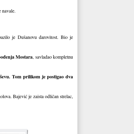
 navale.
azilo je Dušanovu darovitost. Bio je
bođenja Mostara
, savladao kompletnu
ševu. Tom prilikom je postigao dva
olova. Bajević je zaista odličan strelac,