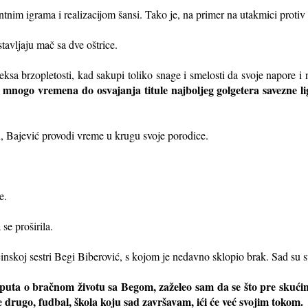
jantnim igrama i realizacijom šansi. Tako je, na primer na utakmici protiv
stavljaju mač sa dve oštrice.
a brzopletosti, kad sakupi toliko snage i smelosti da svoje napore i 
 mnogo vremena do osvajanja titule najboljeg golgetera savezne l
u, Bajević provodi vreme u krugu svoje porodice.
e.
e proširila.
nskoj sestri Begi Biberović, s kojom je nedavno sklopio brak. Sad su svi
g puta o bračnom životu sa Begom, zaželeo sam da se što pre skući
e drugo, fudbal, škola koju sad završavam, ići će već svojim tokom.