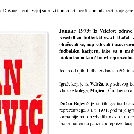
 Dušane - tebi, tvojoj supruzi i porodici - rekli smo odlazeći iz njegove
Januar 1973:
Iz Veležove zdrave,
izrastali su fudbalski asovi. Rađali 
obučavali se, napredovali i usavršav
fudbalsku karijeru, iako su u me
utakmicama kao članovi reprezentacij
Jedan od njih, fudbaler danas u žiži inte
Veleža
Igrač, koji je iz
, tog zdravog ko
Mujića
Ćurkovića
klupske kolege,
i
a 
Duško Bajević
je ranijih godina bio 
1971
reprezentacije, ali, u
. godini je ig
forma nije mu obezbedila mesto i u dr
bio prinuđen da pauzira u reprezentaciji