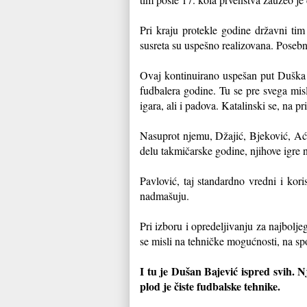
Pri kraju protekle godine državni tim
susreta su uspešno realizovana. Poseb
Ovaj kontinuirano uspešan put Duška
fudbalera godine. Tu se pre svega mis
igara, ali i padova. Katalinski se, na 
Nasuprot njemu, Džajić, Bjeković, Ać
delu takmičarske godine, njihove igre 
Pavlović, taj standardno vredni i kor
nadmašuju.
Pri izboru i opredeljivanju za najbolj
se misli na tehničke mogućnosti, na sp
I tu je Dušan Bajević ispred svih. Nj
plod je čiste fudbalske tehnike.