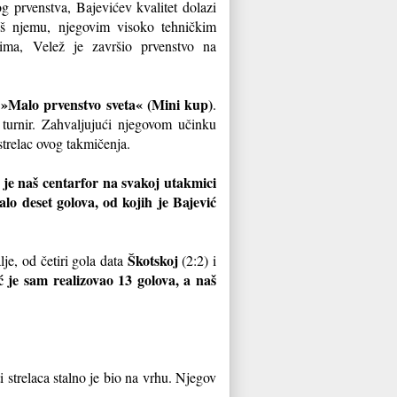
g prvenstva, Bajevićev kvalitet dolazi
baš njemu, njegovim visoko tehničkim
tima, Velež je završio prvenstvo na
»Malo prvenstvo sveta« (Mini kup)
a
.
 turnir. Zahvaljujući njegovom učinku
strelac ovog takmičenja.
a je naš centarfor na svakoj utakmici
lo deset golova, od kojih je Bajević
Škotskoj
je, od četiri gola data
(2:2) i
je sam realizovao 13 golova, a naš
i strelaca stalno je bio na vrhu. Njegov