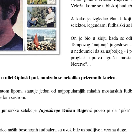
Veleža, kome se u bliskoj budućn
A kako je izgledao članak koji 
selektor, legendarni fudbalski as
On je bio u žiriju kada se odl
Tempovog "naj-naj" jugoslovensk
u nedoumici da za najboljeg - i p
proglasi upravo igrača most
Neretve"...
u ulici Opinski put, nanizalo se nekoliko prizemnih kućica.
natom lipom, stanuje jedan od najpopularnijih mladih mostarskih fud
ađom sestrom.
Dušan Bajević
juniorske selekcije
Jugoslavije
počeo je da "pika" 
mice naših bosonogih fudbalera su uvek bile uzbudljive i veoma duge.