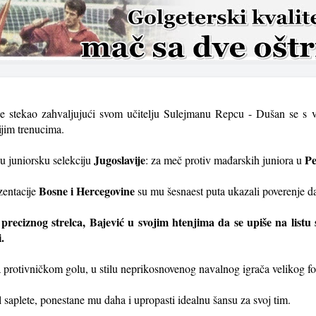
je je stekao zahvaljujući svom učitelju Sulejmanu Repcu - Dušan se s
ijim trenucima.
Jugoslavije
Pe
 u juniorsku selekciju
: za meč protiv mađarskih juniora u
Bosne i Hercegovine
zentacije
su mu šesnaest puta ukazali poverenje d
reciznog strelca, Bajević u svojim htenjima da se upiše na listu 
.
protivničkom golu, u stilu neprikosnovenog navalnog igrača velikog fo
l saplete, ponestane mu daha i upropasti idealnu šansu za svoj tim.