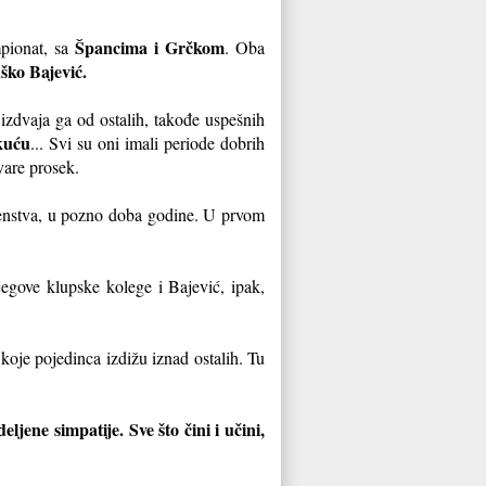
Špancima i Grčkom
mpionat, sa
. Oba
ško Bajević.
 izdvaja ga od ostalih, takođe uspešnih
kuću
... Svi su oni imali periode dobrih
kvare prosek.
venstva, u pozno doba godine. U prvom
jegove klupske kolege i Bajević, ipak,
koje pojedinca izdižu iznad ostalih. Tu
ljene simpatije. Sve što čini i učini,