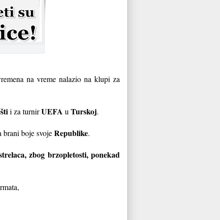
 vremena na vreme nalazio na klupi za
šti
UEFA
Turskoj
i za turnir
u
.
Republike
a brani boje svoje
.
strelaca, zbog brzopletosti, ponekad
rmata,