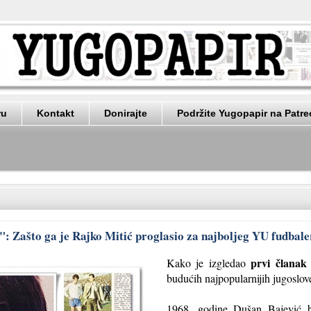
ru
Kontakt
Donirajte
Podržite Yugopapir na Patr
": Zašto ga je Rajko Mitić proglasio za najboljeg YU fudbale
prvi članak
Kako je izgledao
budućih najpopularnijih jugoslov
1968. godine Dušan Bajević bi