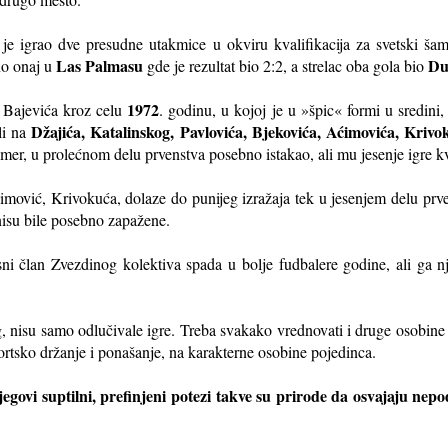
 je igrao dve presudne utakmice u okviru kvalifikacija za svetski ša
Las Palmasu
Du
no onaj u
gde je rezultat bio 2:2, a strelac oba gola bio
1972
 Bajevića kroz celu
. godinu, u kojoj je u »špic« formi u sredini,
Džajića, Katalinskog, Pavlovića, Bjekovića, Aćimovića, Krivo
li na
primer, u prolećnom delu prvenstva posebno istakao, ali mu jesenje igre 
imović, Krivokuća, dolaze do punijeg izražaja tek u jesenjem delu pr
nisu bile posebno zapažene.
isni član Zvezdinog kolektiva spada u bolje fudbalere godine, ali ga n
eg, nisu samo odlučivale igre. Treba svakako vrednovati i druge osobine 
ortsko držanje i ponašanje, na karakterne osobine pojedinca.
egovi suptilni, prefinjeni potezi takve su prirode da osvajaju nepode