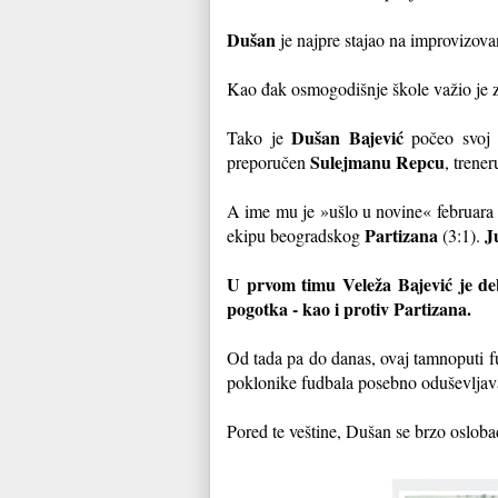
Dušan
je najpre stajao na improvizov
Kao đak osmogodišnje škole važio je za
Dušan Bajević
Tako je
počeo svoj »
Sulejmanu Repcu
preporučen
, trene
A ime mu je »ušlo u novine« februara 
Partizana
J
ekipu beogradskog
(3:1).
U prvom timu Veleža Bajević je de
pogotka - kao i protiv Partizana.
Od tada pa do danas, ovaj tamnoputi f
poklonike fudbala posebno oduševljav
Pored te veštine, Dušan se brzo osloba