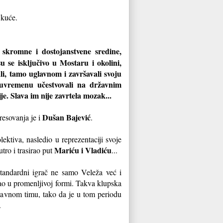
 kuće.
 skromne i dostojanstvene sredine,
su se isključivo u Mostaru i okolini,
ali, tamo uglavnom i završavali svoju
đuvremenu učestvovali na državnim
e. Slava im nije zavrtela mozak...
Dušan Bajević
resovanja je i
.
lektiva, nasledio u reprezentaciji svoje
Mariću i Vladiću
utro i trasirao put
...
standardni igrač ne samo Veleža već i
rao u promenljivoj formi. Takva klupska
žavnom timu, tako da je u tom periodu
.