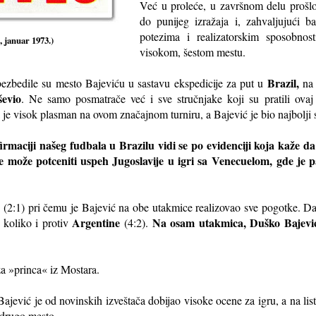
Već u proleće, u završnom delu prošlo
do punijeg izražaja i, zahvaljujući 
potezima i realizatorskim sposobnos
 januar 1973.)
visokom, šestom mestu.
Brazil,
ezbedile su mesto Bajeviću u sastavu ekspedicije za put u
n
evio
. Ne samo posmatrače već i sve stručnjake koji su pratili ovaj
la je visok plasman na ovom značajnom turniru, a Bajević je bio najbolji 
irmaciji našeg fudbala u Brazilu vidi se po evidenciji koja kaže d
e može potceniti uspeh Jugoslavije u igri sa Venecuelom, gde je pa
m
(2:1) pri čemu je Bajević na obe utakmice realizovao sve pogotke. Dal
Argentine
Na osam utakmica, Duško Bajević 
 koliko i protiv
(4:2).
za »princa« iz Mostara.
ajević je od novinskih izveštača dobijao visoke ocene za igru, a na list
 drugo mesto.