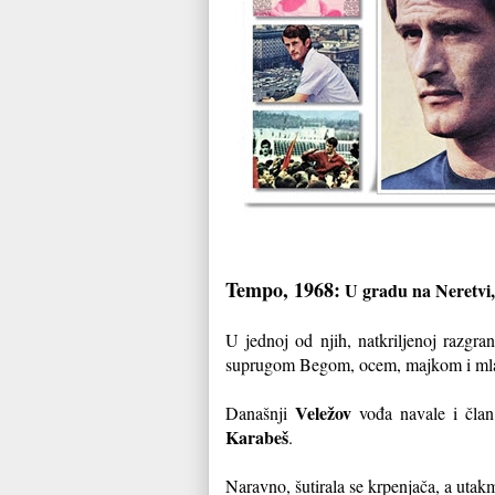
Tempo, 1968:
U gradu na Neretvi, 
U jednoj od njih, natkriljenoj razgra
suprugom Begom, ocem, majkom i ml
Veležov
Današnji
vođa navale i član 
Karabeš
.
Naravno, šutirala se krpenjača, a utak