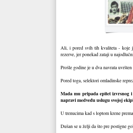
Ali, i pored svih tih kvaliteta - ko
rezerve, jer ponekad zataji u najodlučn
Prošle godine je u dva navrata uvršten
Pored toga, selektori omladinske repre
Mada mu pripada epitet izvrsnog i p
napravi medveđu uslugu svojoj ekipi
U trenucima kad s loptom krene prema 
Dušan se u želji da što pre postigne go