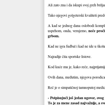
Ali zato zna i da iskupi svoj greh bril
Tako njegovi golgeterski kvaliteti pred
A kad se jednog dana oslobodi kompleks
neće proći
uspehom, onda, verujemo,
grbom.
Kad ne igra fudbal i kad ne ide u škol
Najradije čita sportske listove.
Kod kuće mu je, kako reče, najprijatnij
Ovih dana, međutim, njegova porodica s
Reč je o simpatičnoj tamnoputoj medici
- Potpisujući još jedan ugovor, ovo
To je za mene zasad najvažnije, a sv