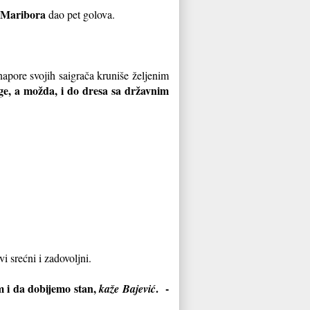
Maribora
dao pet golova.
napore svojih saigrača kruniše željenim
ige, a možda, i do dresa sa državnim
 srećni i zadovoljni.
m i da dobijemo stan,
. -
kaže Bajević