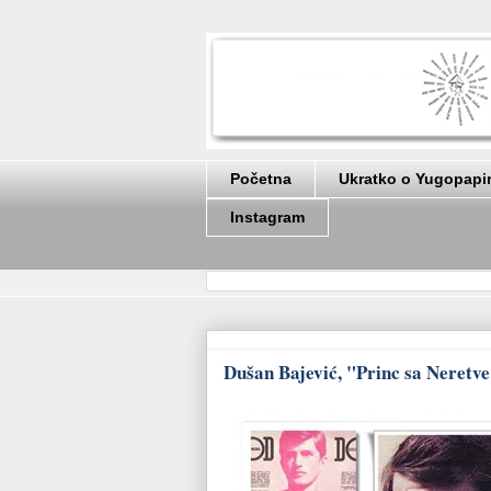
Početna
Ukratko o Yugopapi
Instagram
Dušan Bajević, "Princ sa Neretve