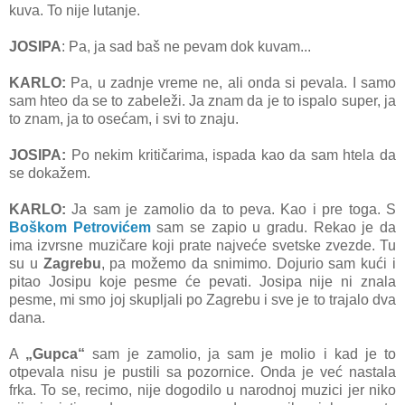
kuva. To nije lutanje.
JOSIPA
: Pa, ja sad baš ne pevam dok kuvam...
KARLO:
Pa, u zadnje vreme ne, ali onda si pevala. I samo
sam hteo da se to zabeleži. Ja znam da je to ispalo super, ja
to znam, ja to osećam, i svi to znaju.
JOSIPA:
Po nekim kritičarima, ispada kao da sam htela da
se dokažem.
KARLO:
Ja sam je zamolio da to peva. Kao i pre toga. S
Boškom Petrovićem
sam se zapio u gradu. Rekao je da
ima izvrsne muzičare koji prate najveće svetske zvezde. Tu
su u
Zagrebu
, pa možemo da snimimo. Dojurio sam kući i
pitao Josipu koje pesme će pevati. Josipa nije ni znala
pesme, mi smo joj skupljali po Zagrebu i sve je to trajalo dva
dana.
A
„Gupca“
sam je zamolio, ja sam je molio i kad je to
otpevala nisu je pustili sa pozornice. Onda je već nastala
frka. To se, recimo, nije dogodilo u narodnoj muzici jer niko