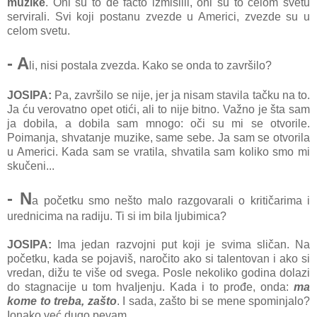
muzike
. Oni su to de facto izmislili, oni su to celom svetu
servirali. Svi koji postanu zvezde u Americi, zvezde su u
celom svetu.
- A
li, nisi postala zvezda. Kako se onda to završilo?
JOSIPA:
Pa, završilo se nije, jer ja nisam stavila tačku na to.
Ja ću verovatno opet otići, ali to nije bitno. Važno je šta sam
ja dobila, a dobila sam mnogo: oči su mi se otvorile.
Poimanja, shvatanje muzike, same sebe. Ja sam se otvorila
u Americi. Kada sam se vratila, shvatila sam koliko smo mi
skučeni...
- N
a početku smo nešto malo razgovarali o kritičarima i
urednicima na radiju. Ti si im bila ljubimica?
JOSIPA:
Ima jedan razvojni put koji je svima sličan. Na
početku, kada se pojaviš, naročito ako si talentovan i ako si
vredan, dižu te više od svega. Posle nekoliko godina dolazi
do stagnacije u tom hvaIjenju. Kada i to prođe, onda:
ma
kome to treba, zašto
. I sada, zašto bi se mene spominjalo?
Ionako već dugo pevam.