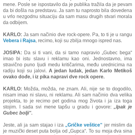
mene. Posle se ispostavilo da je publika tražila da je pevam
da bi došla na predstavu. Ja sam tu naprosto bila dovedena
u vrlo nezgodnu situaciju da sam masu drugih stvari morala
da odbijem.
KARLO:
Ja sam načinio dve rock-opere. Pa, to ti je u rangu
Vebera i Rajsa
, recimo, koji su zbilja mnogo ispred nas.
JOSIPA:
Da si ti vani, da si tamo napravio „Gubec bega“
imao bi istu slavu i reklamu kao oni. Jednostavno, ima
stravično puno ljudi medu kritičarima, među urednicima na
radiju koji su jalovi.
A jedan ludak, jedan Karlo Metikoš
ovako dođe, i iz pika napravi dve rock opere.
KARLO:
Možda, možda, ne znam. Ali, nije se to dogodilo,
nisam imao ni slavu, ni reklamu. Ali sam načinio dva velika
projekta, to je recimo pet godina mog života i ja iza toga
stojim. I sada svi mene tapšu u gradu i govore:
„Ipak je
Gubec bolji“.
Jeste, ali ja sam stajao i iza
„Gričke veštice“
jer mislim da
je muzički deset puta bolja od „Gupca“. To su moja dva sina