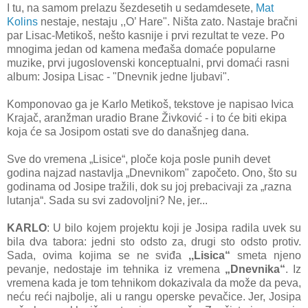
I tu, na samom prelazu šezdesetih u sedamdesete,
Mat
Kolins
nestaje, nestaju ,,O’ Hare". Ništa zato. Nastaje bračni
par Lisac-Metikoš, nešto kasnije i prvi rezultat te veze. Po
mnogima jedan od kamena međaša domaće popularne
muzike, prvi jugoslovenski konceptualni, prvi domaći rasni
album: Josipa Lisac - "Dnevnik jedne ljubavi".
Komponovao ga je Karlo Metikoš, tekstove je napisao Ivica
Krajač, aranžman uradio Brane Živković - i to će biti ekipa
koja će sa Josipom ostati sve do današnjeg dana.
Sve do vremena „Lisice“, ploče koja posle punih devet
godina najzad nastavlja „Dnevnikom" započeto. Ono, što su
godinama od Josipe tražili, dok su joj prebacivaji za „razna
lutanja“. Sada su svi zadovoljni? Ne, jer...
KARLO
: U bilo kojem projektu koji je Josipa radila uvek su
bila dva tabora: jedni sto odsto za, drugi sto odsto protiv.
Sada, ovima kojima se ne sviđa
,,Lisica“
smeta njeno
pevanje, nedostaje im tehnika iz vremena
„Dnevnika“
. Iz
vremena kada je tom tehnikom dokazivala da može da peva,
neću reći najbolje, ali u rangu operske pevačice. Jer, Josipa