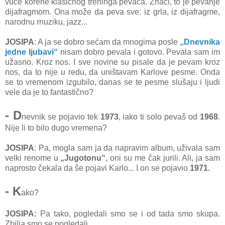
vuče korene klasičnog treninga pevača. Znači, to je pevanje
dijafragmom. Ona može da peva sve: iz grla, iz dijafragme,
narodnu rnuziku, jazz...
JOSIPA
: A ja se dobro sećam da mnogima posle
„Dnevnika
jedne ljubavi“
nisam dobro pevala i gotovo. Pevala sam im
užasno. Kroz nos. I sve novine su pisale da je pevam kroz
nos, da to nije u redu, da uništavam Karlove pesme. Onda
se to vremenom izgubilo, danas se te pesme slušaju i ljudi
vele da je to fantastično?
- D
nevnik se pojavio tek
1973
, iako ti solo pevaš od
1968
.
Nije li to bilo dugo vremena?
JOSIPA
: Pa, mogla sam ja da napravim album, uživala sam
velki renome u
„Jugotonu“
, oni su me čak jurili. Ali, ja sam
naprosto čekala da še pojavi Karlo... I on se pojavio
1971.
- K
ako?
JOSIPA:
Pa tako, pogledali smo se i od tada smo skupa.
Zbilja smo se pogledali.