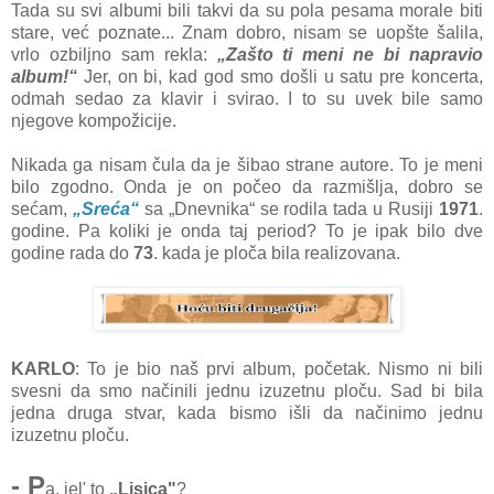
Tada su svi albumi bili takvi da su pola pesama morale biti
stare, već poznate... Znam dobro, nisam se uopšte šalila,
vrlo ozbiljno sam rekla:
„Zašto ti meni ne bi napravio
album!“
Jer, on bi, kad god smo došli u satu pre koncerta,
odmah sedao za klavir i svirao. I to su uvek bile samo
njegove kompožicije.
Nikada ga nisam čula da je šibao strane autore. To je meni
bilo zgodno. Onda je on počeo da razmišlja, dobro se
sećam,
„Sreća“
sa „Dnevnika“ se rodila tada u Rusiji
1971
.
godine. Pa koliki je onda taj period? To je ipak bilo dve
godine rada do
73
. kada je ploča bila realizovana.
KARLO
: To je bio naš prvi album, početak. Nismo ni bili
svesni da smo načinili jednu izuzetnu ploču. Sad bi bila
jedna druga stvar, kada bismo išli da načinimo jednu
izuzetnu ploču.
- P
a, jel' to
„Lisica"
?