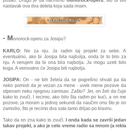
posao. Drugo je da načinimo
monorock-operu
, što bi bio
nastavak ova dva deteta koja sada imam.
- M
onorock-operu za Josipu?
KARLO:
Ne za nju. Ja radim taj projekt za sebe. A
eventualno, ako bi Josipa bila najbolja, onda bi to bilo za
nju. A verujem da bi ona bila najbolja. Ja mogu uzeti bilo
koga. A verovatno će Josipa biti najbolja.
JOSIPA:
On - ne bih želela da se pogrešno shvati pa da
neko pomisli da je vezan za mene - uvek mene pozove da
otpevam neku njegovu zamisao. Zašto? Jer, on želi da čuje
kako to zvuči. I recimo, ako bilo šta radim po kući, a on me
pozove, ja moram u jednoj sekundi da naučim ono što je on
zamislio, što je recimo dva sata tamo drljao po klaviru.
Tako da on zna kako to zvuči.
I onda kada se završi jedan
takav projekt, a ako je celo vreme radio sa mnom (a rekla