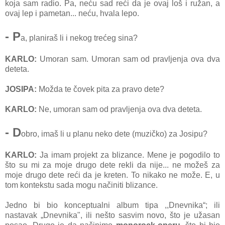
koja sam radio. Pa, neću sad reći da je ovaj loš i ružan, a
ovaj lep i pametan... neću, hvala lepo.
- P
a, planiraš li i nekog trećeg sina?
KARLO:
Umoran sam. Umoran sam od pravljenja ova dva
deteta.
JOSIPA:
Možda te čovek pita za pravo dete?
KARLO:
Ne, umoran sam od pravljenja ova dva deteta.
- D
obro, imaš li u planu neko dete (muzičko) za Josipu?
KARLO:
Ja imam projekt za blizance. Mene je pogodilo to
što su mi za moje drugo dete rekli da nije... ne možeš za
moje drugo dete reći da je kreten. To nikako ne može. E, u
tom kontekstu sada mogu načiniti blizance.
Jedno bi bio konceptualni album tipa ,,Dnevnika“; ili
nastavak „Dnevnika", ili nešto sasvim novo, što je užasan