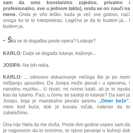
sam da smo konstantno zajedno, privatno i
profesionalno, sve u jednom taktu), onda se on nauči na
mene.
Onda je vrlo teško, kada je već sve gotovo, naći
onoga ko bi to interpretirao. Logično je da to budem ja... I
budem ja.
- Š
ta se to događao posle opera? Lutanje?
KARLO:
Dalje se događa lutanje, traženje...
JOSIPA:
Ne bih rekla.
KARLO:
... odnosno dokazivanje nečega što je po mom
mišljenju apsurdno. Da Josipa može pevati i u operama, i
narodnu muziku... U stvari, mi nismo lutali, ali je to ispalo
kao da lutamo. Pazi, u čemu se sastoji to lutanje? Da sam ja
Josipu, koja je maestralno pevala pesmu
„Omer beže“
,
meni kod kuće, dok je kuvala ručak, naterao da to
zabeležimo.
Ona nije htela da me sluša. Posle dve godine uspeo sam da
je nagovorim da to snimimo, to njeno pevanje u kuhinji dok