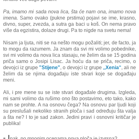
Pa, imamo mi sada nova lica, šta će nam ona, imamo nova
imena.
Samo ovako (pukne prstima) pojavi se ime, krasno,
divno, super, zvezda, a sutra ga baci u koš. On nema pravo
više da egzistira, dolaze drugi. Pa to nigde na svetu nema!
Nisam ja ljuta, niti se na nešto mogu požaliti; jer, de facto, ja
to mogu da razumem. Ja znam da svi mi volimo pobednike,
svi mi volimo da nova lica stasaju, ne želim da se 15 godina
priča samo o Josipi Lisac. Ja hoću da se priča, recimo, o
devojci iz grupe
"Stijene"
, o devojci iz grupe
,,Xenia“
, ali ne
želim da se njima događaju iste stvari koje se događaju
meni.
Ali, i pre mene su se iste stvari događale drugima. Izgleda,
mi sami volimo da rušimo ono što postavimo, eto tako, kako
nam se prohte. A na osnovu čega? Na osnovu par ljudi koji
su preslušali nekoliko stranih ploča i sad određuju šta valja
a šta ne? I to je sad zakon. Jedini pravi i osnovni kritičar je
publika!
- I
pak, po mnogim ocenama nova ploča je izvrsna?