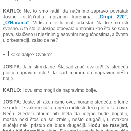
KARLO:
Ne, to smo radili da načinimo zapravo povratak
Josipe rock’n’rollu, njezinim korenima,
„Grupi 220“,
„O’Harama"
. Vidiš da je tu mali orkestar. Na to smo išli
svesno. A to što je Josipa otpevala u maniru kao što se sada
peva, skučeno u njezinim glasovnim mogućnostima, a čvrsto
u orkestraciji, zašto da ne?
- I
kako dalje? Ovako?
JOSIPA:
Ja mislim da ne. Šta sad znači ovako?! Da sledeću
ploču napravim isto? Ja sad moram da napravim nešto
bolje...
KARLO:
I ovu smo mogli da napravimo bolje.
JOSIPA:
Jeste, ali ako nismo ovu, moramo sledeću, o tome
se radi. U svakom slučaju neću raditi sledeću ploču kao ovu.
Neću. Sledeći album bih htela da idejno bude bogatiji,
možda neki štos da se izmisli, nešto drugačiji, u svakom
slučaju neki pristup da bude drugačiji.
Hoću se razvijati,