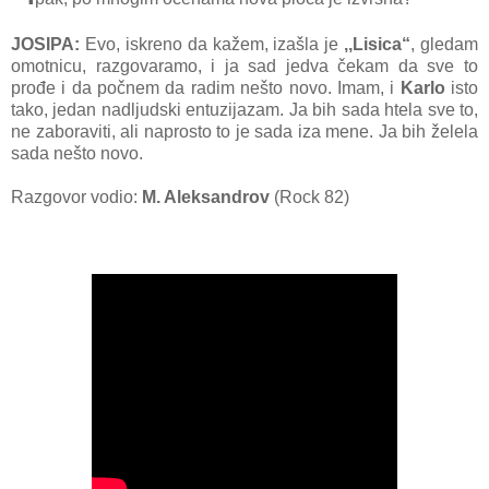
JOSIPA:
Evo, iskreno da kažem, izašla je
,,Lisica“
, gledam
omotnicu, razgovaramo, i ja sad jedva čekam da sve to
prođe i da počnem da radim nešto novo. Imam, i
Karlo
isto
tako, jedan nadljudski entuzijazam. Ja bih sada htela sve to,
ne zaboraviti, ali naprosto to je sada iza mene. Ja bih želela
sada nešto novo.
Razgovor vodio:
M. Aleksandrov
(Rock 82)