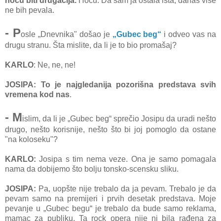
hoću biti drugačija.
Hoću. Da sam ja ostala ista, danas više
ne bih pevala.
- P
osle „Dnevnika" došao je
„Gubec beg“
i odveo vas na
drugu stranu. Šta mislite, da li je to bio promašaj?
KARLO
: Ne, ne, ne!
JOSIPA:
To je najgledanija pozorišna predstava svih
vremena kod nas
.
- M
islim, da li je „Gubec beg“ sprečio Josipu da uradi nešto
drugo, nešto korisnije, nešto što bi joj pomoglo da ostane
"na koloseku"?
KARLO:
Josipa s tim nema veze. Ona je samo pomagala
nama da dobijemo što bolju tonsko-scensku sliku.
JOSIPA:
Pa, uopšte nije trebalo da ja pevam. Trebalo je da
pevam samo na premijeri i prvih desetak predstava. Moje
pevanje u „Gubec begu“ je trebalo da bude samo reklama,
mamac za publiku. Ta rock opera nije ni bila rađena za