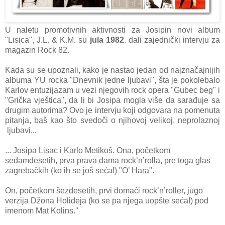
U naletu promotivnih aktivnosti za Josipin novi album
"Lisica", J.L. & K.M. su
jula 1982
. dali zajednički intervju za
magazin Rock 82.
Kada su se upoznali, kako je nastao jedan od najznačajnijih
albuma YU rocka "Dnevnik jedne ljubavi", šta je pokolebalo
Karlov entuzijazam u vezi njegovih rock opera "Gubec beg" i
"Grička vještica", da li bi Josipa mogla više da sarađuje sa
drugim autorima? Ovo je intervju koji odgovara na pomenuta
pitanja, baš kao što svedoči o njihovoj velikoj, neprolaznoj
ljubavi...
... Josipa Lisac i Karlo Metikoš. Ona, početkom
sedamdesetih, prva prava dama rock’n’rolla, pre toga glas
zagrebačkih (ko ih se još seća!) "O’ Hara".
On, početkom šezdesetih, prvi domaći rock’n’roller, jugo
verzija Džona Holideja (ko se pa njega uopšte seća!) pod
imenom Mat Kolins."