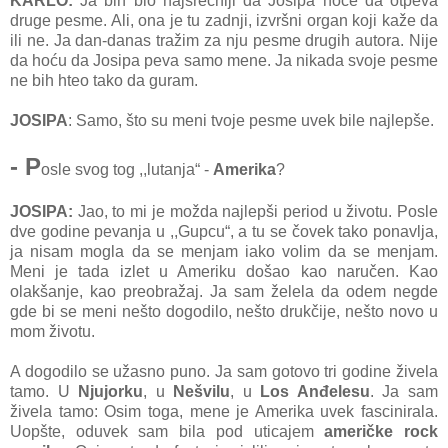
KARLO:
Ja bih bio najsrećniji da Josipa hoće da otpeva
druge pesme. Ali, ona je tu zadnji, izvršni organ koji kaže da
ili ne. Ja dan-danas tražim za nju pesme drugih autora. Nije
da hoću da Josipa peva samo mene. Ja nikada svoje pesme
ne bih hteo tako da guram.
JOSIPA
: Samo, što su meni tvoje pesme uvek bile najlepše.
- P
osle svog tog ,,lutanja“ -
Amerika
?
JOSIPA:
Jao, to mi je možda najlepši period u životu. Posle
dve godine pevanja u ,,Gupcu“, a tu se čovek tako ponavlja,
ja nisam mogla da se menjam iako volim da se menjam.
Meni je tada izlet u Ameriku došao kao naručen. Kao
olakšanje, kao preobražaj. Ja sam želela da odem negde
gde bi se meni nešto dogodilo, nešto drukčije, nešto novo u
mom životu.
A dogodilo se užasno puno. Ja sam gotovo tri godine živela
tamo. U
Njujorku
, u
Nešvilu
, u
Los Anđelesu
. Ja sam
živela tamo: Osim toga, mene je Amerika uvek fascinirala.
Uopšte, oduvek sam bila pod uticajem
američke rock