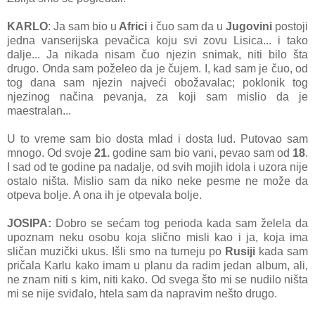
KARLO
: Ja sam bio u
Africi
i čuo sam da u
Jugovini
postoji
jedna vanserijska pevačica koju svi zovu Lisica... i tako
dalje... Ja nikada nisam čuo njezin snimak, niti bilo šta
drugo. Onda sam poželeo da je čujem. I, kad sam je čuo, od
tog dana sam njezin najveći obožavalac; poklonik tog
njezinog načina pevanja, za koji sam mislio da je
maestralan...
U to vreme sam bio dosta mlad i dosta lud. Putovao sam
mnogo. Od svoje
21.
godine sam bio vani, pevao sam od
18
.
I sad od te godine pa nadalje, od svih mojih idola i uzora nije
ostalo ništa. Mislio sam da niko neke pesme ne može da
otpeva bolje. A ona ih je otpevala bolje.
JOSIPA:
Dobro se sećam tog perioda kada sam želela da
upoznam neku osobu koja slično misli kao i ja, koja ima
sličan muzički ukus. Išli smo na turneju po
Rusiji
kada sam
pričala Karlu kako imam u planu da radim jedan album, ali,
ne znam niti s kim, niti kako. Od svega što mi se nudilo ništa
mi se nije sviđalo, htela sam da napravim nešto drugo.