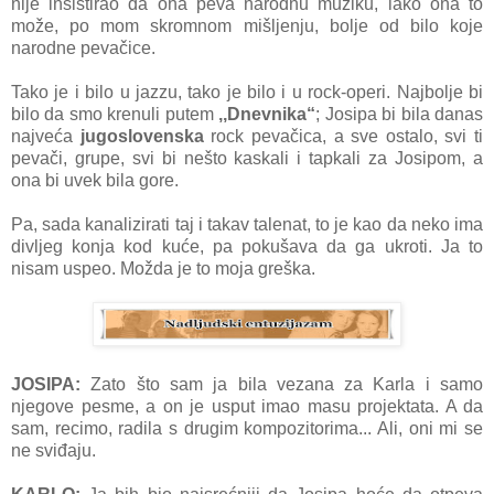
nije insistirao da ona peva narodnu muziku, iako ona to
može, po mom skromnom mišljenju, bolje od bilo koje
narodne pevačice.
Tako je i bilo u jazzu, tako je bilo i u rock-operi. Najbolje bi
bilo da smo krenuli putem
,,Dnevnika“
; Josipa bi bila danas
najveća
jugoslovenska
rock pevačica, a sve ostalo, svi ti
pevači, grupe, svi bi nešto kaskali i tapkali za Josipom, a
ona bi uvek bila gore.
Pa, sada kanalizirati taj i takav talenat, to je kao da neko ima
divljeg konja kod kuće, pa pokušava da ga ukroti. Ja to
nisam uspeo. Možda je to moja greška.
JOSIPA:
Zato što sam ja bila vezana za Karla i samo
njegove pesme, a on je usput imao masu projektata. A da
sam, recimo, radila s drugim kompozitorima... Ali, oni mi se
ne sviđaju.