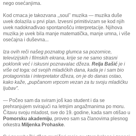
nego osećanjima.
Kod crnaca je takozvana ,,soul" muzika — muzika duše
uvek dolazila u prvi plan. Izvesni primitivizam se kod njih
uvek nadoknađivao spontanošću interpretacije. Njihova
muzika je uvek bila manje matematička, manje umna, i više
osećajna i duševna...
Iza ovih reči našeg poznatog glumca sa pozornice,
televizijskih i filmskih ekrana, krije se ne samo strasni
poklonik već i iskusni poznavalac džeza.
Relja Bašić
je i
više od toga: od svojih mladićkih dana, kada je i sam bio
protagonista i interpretator džeza, on je do danas ostao,
kako kaže, „pupčanom vrpcom vezan za tu svoju mladićku
ljubav”.
— Počeo sam da sviram još kao student i da se
prehranjujem svirajući na letnjim angažmanima po moru.
Čitavu svoju mladost, sve do 19. godine, kada sam otišao u
Pomorsku akademiju
, proveo sam sa članovima plesnog
orkestra
Miljenka Prohaske
.