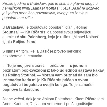
Prošle godine u Bratislavi, gde je snimao glavnu ulogu u
nemačkom filmu
„Mihael Kolhas”
Relja Bašić je doživeo
još jedno neobično poznanstvo, ovog puta iz sveta
popularne muzike.
U
Bratislavu
je doputovao popularni član
„Roling
Stounsa”
—
Kit Ričards
, da poseti svoju prijateljicu,
glumicu
Anitu Palenberg
, koja je u filmu „Mihael Kolhas”
igrala
Reljinu ženu
.
S njim i Anitom, Relja Bašić je proveo nekoliko
nezaboravnih trenutaka.
— To je moj prvi susret — priča on — s jednom
poznatom pop-zvezdom iz tako uglednog sastava kakav
su Roling Stounsi. — Moram vam priznati da sam bio
iznenađen kada mi je Kit Ričards pričao o svom
bogatstvu i bogatstvu svojih kolega. To je za naše
pojmove fantastično.
Jedne večeri, dok je sa Anitom Palenberg, Kitom Ričardsom,
Anom Karinom, Dejvidom Vornerom i prošlogodišnjim