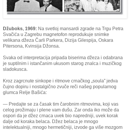
Džuboks, 1969:
Na svetloj mansardi zgrade na Trgu Petra
Svačića u Zagrebu magnetofon reprodukuje snimke
velikana džeza Čarli Parkera, Dizija Gilespija, Oskara
Pitersona, Kvinsija Džonsa.
Svaka od interpretacija pripada biserima džeza i odabrana
je suptilnim i istančanim ukusom starog znalca i muzičkog
sladokusca.
Kroz zagrcnute sinkope i ritmove crnačkog „soula” jedva
čujno dopiru i nostalgično zvuče reči našeg popularnog
glumca Relje Bašića:
— Predajte se za časak tim čarobnim ritmovima, koji vas
celog prožimaju i plene vam dušu. Zar onda iko može da
ospori da je džez crnaca uvek bio napredniji, uvek korak
dalje od koraka belaca. Džez belaca je mnogo
intelektualniji, mnogo hermetičniji, izvode ga više mozgom