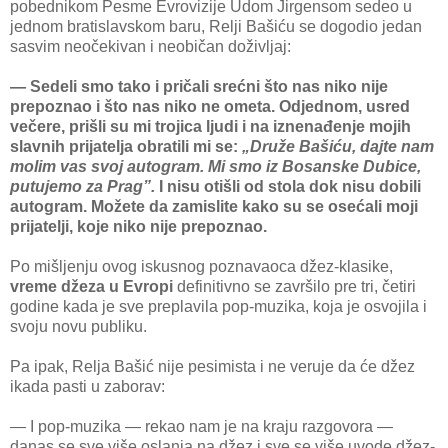
pobednikom Pesme Evrovizije Udom Jirgensom sedeo u
jednom bratislavskom baru, Relji Bašiću se dogodio jedan
sasvim neočekivan i neobičan doživljaj:
— Sedeli smo tako i pričali srećni što nas niko nije
prepoznao i što nas niko ne ometa. Odjednom, usred
večere, prišli su mi trojica ljudi i na iznenađenje mojih
slavnih prijatelja obratili mi se:
„Druže Bašiću, dajte nam
molim vas svoj autogram. Mi smo iz Bosanske Dubice,
putujemo za Prag”.
I nisu otišli od stola dok nisu dobili
autogram. Možete da zamislite kako su se osećali moji
prijatelji, koje niko nije prepoznao.
Po mišljenju ovog iskusnog poznavaoca džez-klasike,
vreme džeza u Evropi
definitivno se završilo pre tri, četiri
godine kada je sve preplavila pop-muzika, koja je osvojila i
svoju novu publiku.
Pa ipak, Relja Bašić nije pesimista i ne veruje da će džez
ikada pasti u zaborav:
— I pop-muzika — rekao nam je na kraju razgovora —
danas se sve više oslanja na džez i sve se više uvode džez-