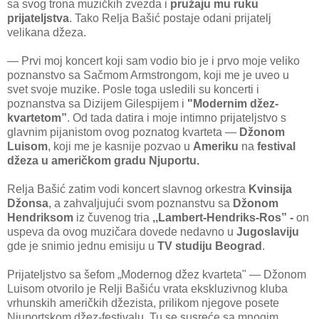
sa svog trona muzičkih zvezda i
pružaju mu ruku
prijateljstva
. Tako Relja Bašić postaje odani prijatelj
velikana džeza.
— Prvi moj koncert koji sam vodio bio je i prvo moje veliko
poznanstvo sa Sačmom Armstrongom, koji me je uveo u
svet svoje muzike. Posle toga usledili su koncerti i
poznanstva sa Dizijem Gilespijem i
"Modernim džez-
kvartetom”
. Od tada datira i moje intimno prijateljstvo s
glavnim pijanistom ovog poznatog kvarteta —
Džonom
Luisom
, koji me je kasnije pozvao u
Ameriku
na
festival
džeza u američkom gradu Njuportu.
Relja Bašić zatim vodi koncert slavnog orkestra
Kvinsija
Džonsa
, a zahvaljujući svom poznanstvu sa
Džonom
Hendriksom
iz čuvenog tria
,,Lambert-Hendriks-Ros” -
on
uspeva da ovog muzičara dovede nedavno u
Jugoslaviju
gde je snimio jednu emisiju u
TV studiju Beograd
.
Prijateljstvo sa šefom „Modernog džez kvarteta" — Džonom
Luisom otvorilo je Relji Bašiću vrata ekskluzivnog kluba
vrhunskih američkih džezista, prilikom njegove posete
Njuportskom džez-festivalu. Tu se susreće sa mnogim