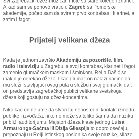
Svi zagrebački džez-muzičari moje su stare kolege i znanci.
A kad sam se ponovo vratio u
Zagreb
sa Pomorske
akademije, počeo sam da sviram prvo kontrabas i klarinet, a
zatim i fagot.
Prijatelj velikana džeza
Kada je jednom završio
Akademiju za pozorište, film,
radio i televiziju
u Zagrebu, a svoj kontrabas, klarinet i fagot
zamenio glumačkom maskom i šminkom, Relja Bašić se
ipak nije odrekao džeza. I kao glumac on nalazi načine da
mu služi, stavljajući ovog puta u službu i svoj glumački dar:
on predstavlja zagrebačkoj publici velikane svetskoga
džeza koji gostuju na džez-koncertima.
Niko kao on ne ume da stvori taj neposredni kontakt između
publike i izvođača, niko ne može sa toliko šarma da muziku
približi auditorijumu. Majstori džeza klase jednog
Luisa
Armstronga-Sačma ili Dizija Gilespija
to dobro osećaju,
prepoznaju u Relji istinskog poslenika svoje muzike, silaze