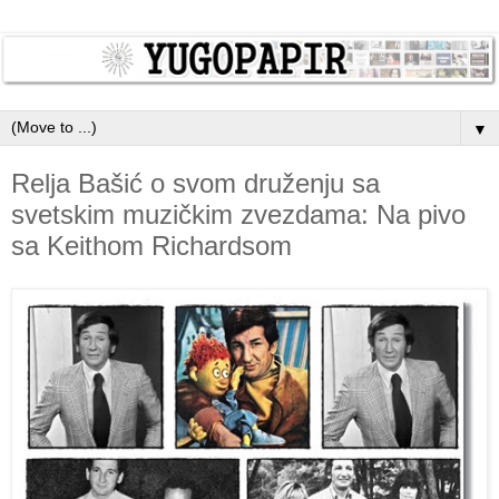
▼
Relja Bašić o svom druženju sa
svetskim muzičkim zvezdama: Na pivo
sa Keithom Richardsom