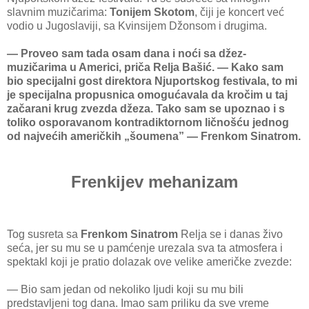
slavnim muzičarima:
Tonijem Skotom
, čiji je koncert već
vodio u Jugoslaviji, sa Kvinsijem Džonsom i drugima.
— Proveo sam tada osam dana i noći sa džez-
muzičarima u Americi, priča Relja Bašić. — Kako sam
bio specijalni gost direktora Njuportskog festivala, to mi
je specijalna propusnica omogućavala da kročim u taj
začarani krug zvezda džeza. Tako sam se upoznao i s
toliko osporavanom kontradiktornom ličnošću jednog
od najvećih američkih „šoumena” — Frenkom Sinatrom.
Frenkijev mehanizam
Tog susreta sa
Frenkom Sinatrom
Relja se i danas živo
seća, jer su mu se u pamćenje urezala sva ta atmosfera i
spektakl koji je pratio dolazak ove velike američke zvezde:
— Bio sam jedan od nekoliko ljudi koji su mu bili
predstavljeni tog dana. Imao sam priliku da sve vreme