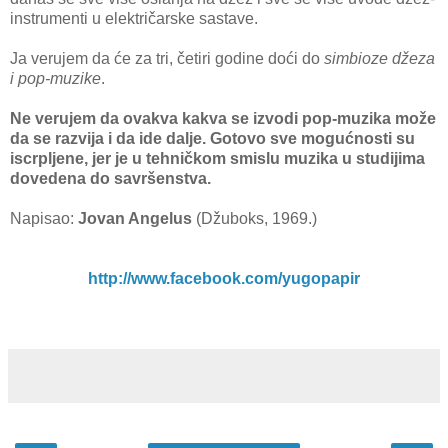
instrumenti u električarske sastave.
Ja verujem da će za tri, četiri godine doći do
simbioze džeza
i pop-muzike
.
Ne verujem da ovakva kakva se izvodi pop-muzika može
da se razvija i da ide dalje. Gotovo sve mogućnosti su
iscrpljene, jer je u tehničkom smislu muzika u studijima
dovedena do savršenstva.
Napisao:
Jovan Angelus
(Džuboks, 1969.)
http://www.facebook.com/yugopapir