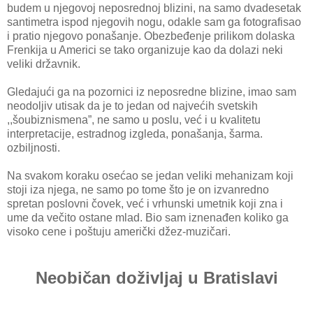
budem u njegovoj neposrednoj blizini, na samo dvadesetak
santimetra ispod njegovih nogu, odakle sam ga fotografisao
i pratio njegovo ponašanje. Obezbeđenje prilikom dolaska
Frenkija u Americi se tako organizuje kao da dolazi neki
veliki državnik.
Gledajući ga na pozornici iz neposredne blizine, imao sam
neodoljiv utisak da je to jedan od najvećih svetskih
,,šoubiznismena”, ne samo u poslu, već i u kvalitetu
interpretacije, estradnog izgleda, ponašanja, šarma.
ozbiljnosti.
Na svakom koraku osećao se jedan veliki mehanizam koji
stoji iza njega, ne samo po tome što je on izvanredno
spretan poslovni čovek, već i vrhunski umetnik koji zna i
ume da večito ostane mlad. Bio sam iznenađen koliko ga
visoko cene i poštuju američki džez-muzičari.
Neobičan doživljaj u Bratislavi