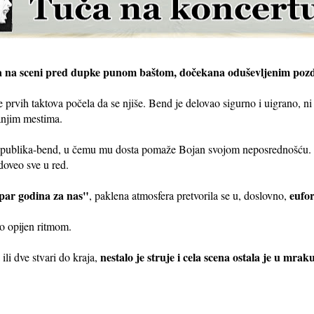
la na sceni pred dupke punom baštom, dočekana oduševljenim poz
e prvih taktova počela da se njiše. Bend je delovao sigurno i uigrano, ni
anjim mestima.
ju publika-bend, u čemu mu dosta pomaže Bojan svojom neposrednošću. 
 doveo sve u red.
par godina za nas"
eufo
, paklena atmosfera pretvorila se u, doslovno,
ao opijen ritmom.
nestalo je struje i cela scena ostala je u mrak
 ili dve stvari do kraja,