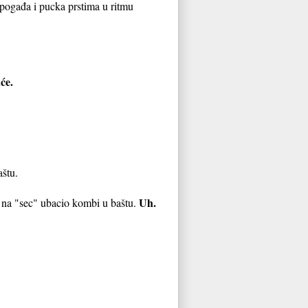
 pogađa i pucka prstima u ritmu
će.
aštu.
Uh.
i na "sec" ubacio kombi u baštu.