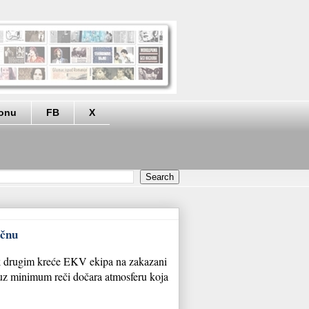
eonu
FB
X
ičnu
dok drugim kreće EKV ekipa na zakazani
 uz minimum reči dočara atmosferu koja