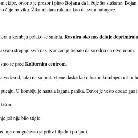
Bojana
m ekipe, otvorio je prozor i pitao
da li čuje šta slušamo. Bojan
rno čuje muziku. Žika mlatara rukama kao da svira bubnjeve.
Ravnica oko nas deluje deprimiraju
sfera u kombiju polako se smirila.
izazvalo strepnju svih nas. Koncert je trebalo da se održi na otvorenom.
Kulturnim centrom
i smo se pred
.
za vodovod, tako da su postavljene daske kako bismo kombijem ušli u b
 pucaju. U kombiju je nastala lagana panika. Davor je vešto dodao gas 
e kišom.
 još nije bilo stiglo.
red nje omogućavao je priliv hiljadu i po ljudi.