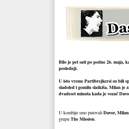
Bilo je pet sati po podne 26. maja, 
poslednji.
U isto vreme Partibrejkersi su bili 
sladoled i gomilu slatkiša. Milan je 
dvadeset minuta kada je vozač Davo
Davor, Milan
U kombiju smo putovali
The Mission
grupu
.