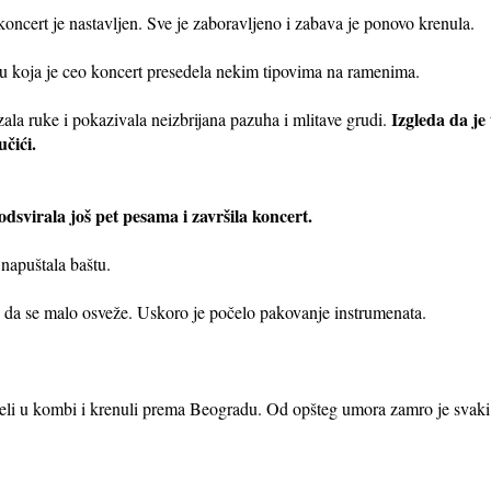
 koncert je nastavljen. Sve je zaboravljeno i zabava je ponovo krenula.
 koja je ceo koncert presedela nekim tipovima na ramenima.
Izgleda da je
zala ruke i pokazivala neizbrijana pazuha i mlitave grudi.
čići.
dsvirala još pet pesama i završila koncert.
napuštala baštu.
 da se malo osveže. Uskoro je počelo pakovanje instrumenata.
 seli u kombi i krenuli prema Beogradu. Od opšteg umora zamro je svaki