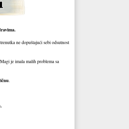
dravima.
 trenutka ne dopuštajući sebi odsutnost
Magi je imala malih problema sa
ričnu
.
u.