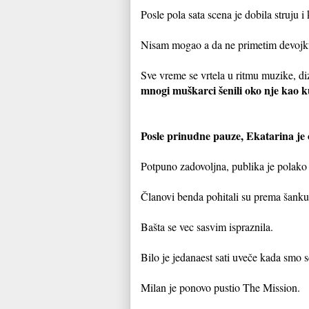
Posle pola sata scena je dobila struju i
Nisam mogao a da ne primetim devojku
Sve vreme se vrtela u ritmu muzike, di
mnogi muškarci šenili oko nje kao ku
Posle prinudne pauze, Ekatarina je o
Potpuno zadovoljna, publika je polako 
Članovi benda pohitali su prema šanku
Bašta se vec sasvim ispraznila.
Bilo je jedanaest sati uveče kada smo
Milan je ponovo pustio The Mission.