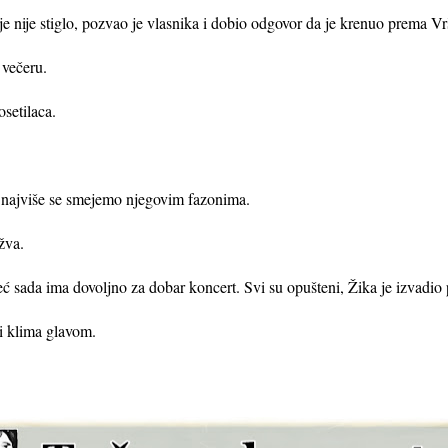
 nije stiglo, pozvao je vlasnika i dobio odgovor da je krenuo prema Vr
 večeru.
setilaca.
 najviše se smejemo njegovim fazonima.
žva.
 sada ima dovoljno za dobar koncert. Svi su opušteni, Žika je izvadio p
i klima glavom.