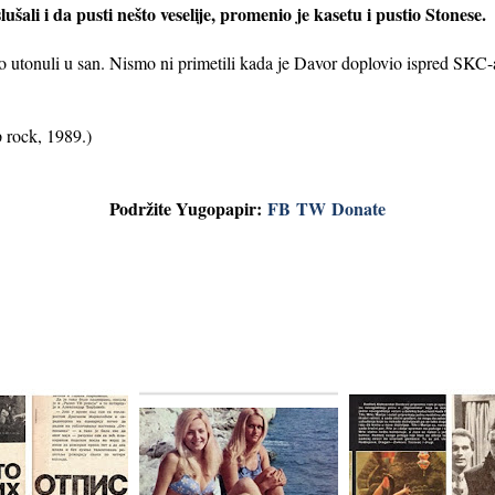
ali i da pusti nešto veselije, promenio je kasetu i pustio Stonese.
 utonuli u san. Nismo ni primetili kada je Davor doplovio ispred SKC
 rock, 1989.)
Podržite Yugopapir:
FB
TW
Donate