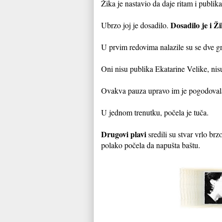
Žika je nastavio da daje ritam i publi
Dosadilo je i Ži
Ubrzo joj je dosadilo.
U prvim redovima nalazile su se dve g
Oni nisu publika Ekatarine Velike, nisu
Ovakva pauza upravo im je pogodovala. 
U jednom trenutku, počela je tuča.
Drugovi plavi
sredili su stvar vrlo br
polako počela da napušta baštu.