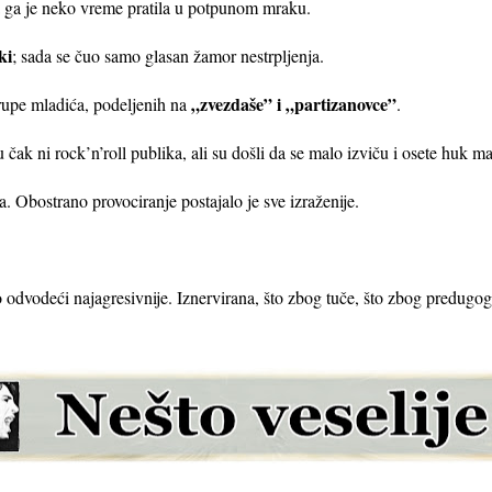
ka ga je neko vreme pratila u potpunom mraku.
ki
; sada se čuo samo glasan žamor nestrpljenja.
„zvezdaše” i „partizanovce”
rupe mladića, podeljenih na
.
 čak ni rock’n’roll publika, ali su došli da se malo izviču i osete huk ma
Obostrano provociranje postajalo je sve izraženije.
zo odvodeći najagresivnije. Iznervirana, što zbog tuče, što zbog predugog