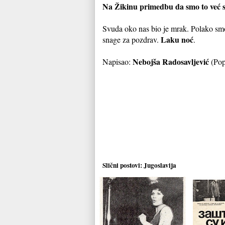
Na Žikinu primedbu da smo to već sluš
Svuda oko nas bio je mrak. Polako smo
Laku noć
snage za pozdrav.
.
Nebojša Radosavljević
Napisao:
(Pop
Slični postovi:
Jugoslavija