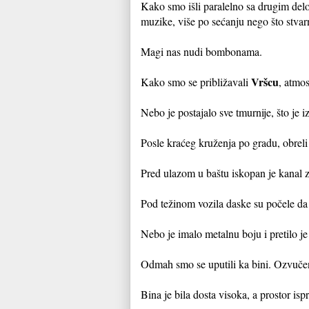
Kako smo išli paralelno sa drugim delo
muzike, više po sećanju nego što stva
Magi nas nudi bombonama.
Vršcu
Kako smo se približavali
, atmo
Nebo je postajalo sve tmurnije, što je 
Posle kraćeg kruženja po gradu, obrel
Pred ulazom u baštu iskopan je kanal 
Pod težinom vozila daske su počele da
Nebo je imalo metalnu boju i pretilo j
Odmah smo se uputili ka bini. Ozvučenje
Bina je bila dosta visoka, a prostor isp