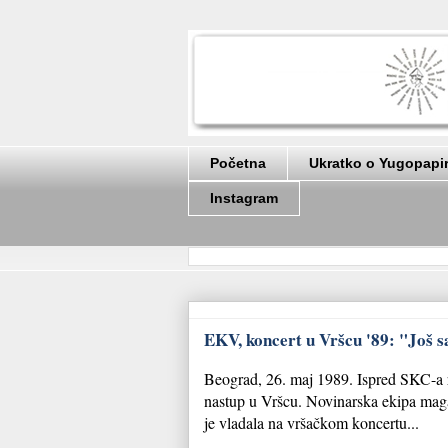
Početna
Ukratko o Yugopapi
Instagram
EKV, koncert u Vršcu '89: "Još s
Beograd, 26. maj 1989. Ispred SKC-a r
nastup u Vršcu. Novinarska ekipa maga
je vladala na vršačkom koncertu...