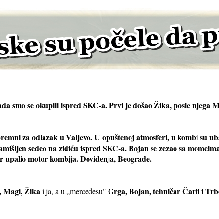
kada smo se okupili ispred SKC-a. Prvi je došao Žika, posle njega M
spremni za odlazak u Valjevo. U opuštenoj atmosferi, u kombi su ub
zamišljen sedeo na zidiću ispred SKC-a. Bojan se zezao sa momcima iz
r upalio motor kombija. Doviđenja, Beograde.
, Magi, Žika
Grga, Bojan, tehničar Čarli i Trb
i ja, a u „mercedesu"