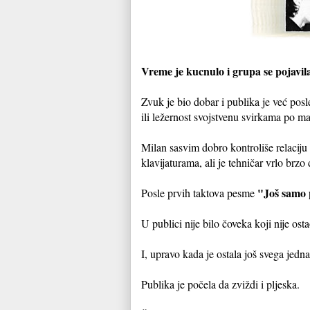
Vreme je kucnulo i grupa se pojavi
Zvuk je bio dobar i publika je već posl
ili ležernost svojstvenu svirkama po m
Milan sasvim dobro kontroliše relaci
klavijaturama, ali je tehničar vrlo brzo
"Još samo 
Posle prvih taktova pesme
U publici nije bilo čoveka koji nije ost
I, upravo kada je ostala još svega jedna
Publika je počela da zviždi i pljeska.