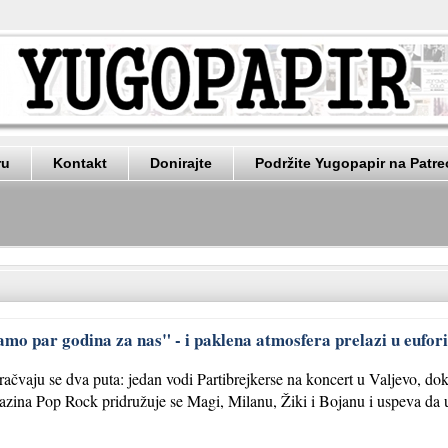
ru
Kontakt
Donirajte
Podržite Yugopapir na Patr
amo par godina za nas" - i paklena atmosfera prelazi u eufor
ačvaju se dva puta: jedan vodi Partibrejkerse na koncert u Valjevo, 
zina Pop Rock pridružuje se Magi, Milanu, Žiki i Bojanu i uspeva da