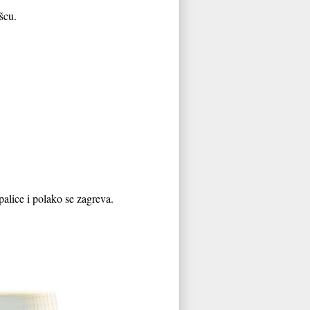
šcu.
alice i polako se zagreva.