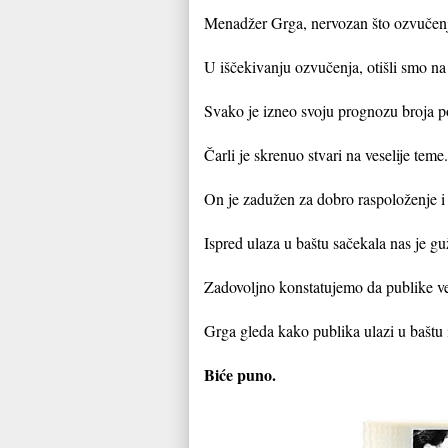
Menadžer Grga, nervozan što ozvučenje
U iščekivanju ozvučenja, otišli smo na
Svako je izneo svoju prognozu broja po
Čarli je skrenuo stvari na veselije teme.
On je zadužen za dobro raspoloženje i
Ispred ulaza u baštu sačekala nas je gu
Zadovoljno konstatujemo da publike već
Grga gleda kako publika ulazi u baštu 
Biće puno.