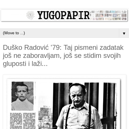
▼
Duško Radović '79: Taj pismeni zadatak
još ne zaboravljam, još se stidim svojih
gluposti i laži...