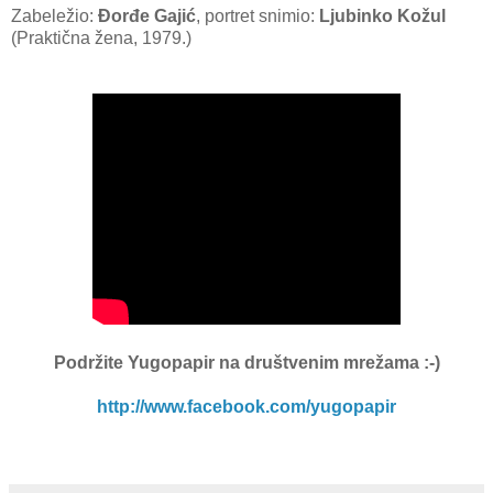
Zabeležio:
Đorđe Gajić
, portret snimio:
Ljubinko Kožul
(Praktična žena, 1979.)
Podržite Yugopapir na društvenim mrežama
:-)
http://www.facebook.com/yugopapir