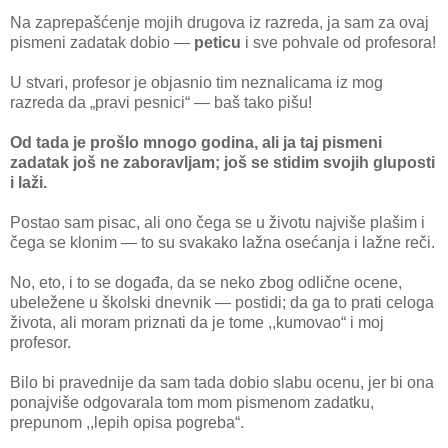
Na zaprepašćenje mojih drugova iz razreda, ja sam za ovaj
pismeni zadatak dobio —
peticu
i sve pohvale od profesora!
U stvari, profesor je objasnio tim neznalicama iz mog
razreda da „pravi pesnici“ — baš tako pišu!
Od tada je prošlo mnogo godina, ali ja taj pismeni
zadatak još ne zaboravljam; još se stidim svojih gluposti
i laži.
Postao sam pisac, ali ono čega se u životu najviše plašim i
čega se klonim — to su svakako lažna osećanja i lažne reči.
No, eto, i to se događa, da se neko zbog odlične ocene,
ubeležene u školski dnevnik — postidi; da ga to prati celoga
života, ali moram priznati da je tome ,,kumovao“ i moj
profesor.
Bilo bi pravednije da sam tada dobio slabu ocenu, jer bi ona
ponajviše odgovarala tom mom pismenom zadatku,
prepunom ,,lepih opisa pogreba“.