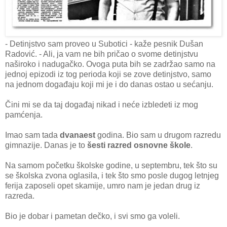
- Detinjstvo sam proveo u Subotici - kaže pesnik Dušan
Radović. - Ali, ja vam ne bih pričao o svome detinjstvu
naširoko i nadugačko. Ovoga puta bih se zadržao samo na
jednoj epizodi iz tog perioda koji se zove detinjstvo, samo
na jednom događaju koji mi je i do danas ostao u sećanju.
Čini mi se da taj događaj nikad i neće izbledeti iz mog
pamćenja.
Imao sam tada
dvanaest
godina. Bio sam u drugom razredu
gimnazije. Danas je to
šesti razred osnovne škole
.
Na samom početku školske godine, u septembru, tek što su
se školska zvona oglasila, i tek što smo posle dugog letnjeg
ferija zaposeli opet skamije, umro nam je jedan drug iz
razreda.
Bio je dobar i pametan dečko, i svi smo ga voleli.