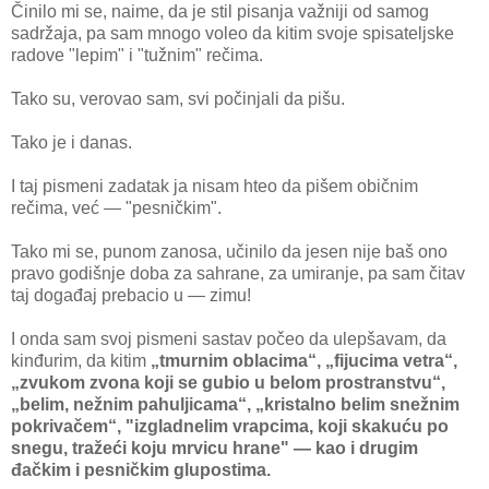
Činilo mi se, naime, da je stil pisanja važniji od samog
sadržaja, pa sam mnogo voleo da kitim svoje spisateljske
radove "lepim" i "tužnim" rečima.
Tako su, verovao sam, svi počinjali da pišu.
Tako je i danas.
I taj pismeni zadatak ja nisam hteo da pišem običnim
rečima, već — "pesničkim".
Tako mi se, punom zanosa, učinilo da jesen nije baš ono
pravo godišnje doba za sahrane, za umiranje, pa sam čitav
taj događaj prebacio u — zimu!
I onda sam svoj pismeni sastav počeo da ulepšavam, da
kinđurim, da kitim
„tmurnim oblacima“, „fijucima vetra“,
„zvukom zvona koji se gubio u belom prostranstvu“,
„belim, nežnim pahuljicama“, „kristalno belim snežnim
pokrivačem“, "izgladnelim vrapcima, koji skakuću po
snegu, tražeći koju mrvicu hrane" — kao i drugim
đačkim i pesničkim glupostima.