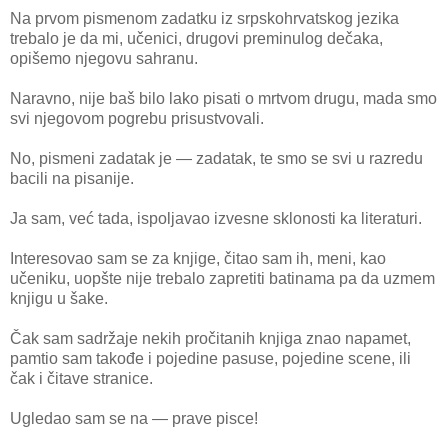
Na prvom pismenom zadatku iz srpskohrvatskog jezika
trebalo je da mi, učenici, drugovi preminulog dečaka,
opišemo njegovu sahranu.
Naravno, nije baš bilo lako pisati o mrtvom drugu, mada smo
svi njegovom pogrebu prisustvovali.
No, pismeni zadatak je — zadatak, te smo se svi u razredu
bacili na pisanije.
Ja sam, već tada, ispoljavao izvesne sklonosti ka literaturi.
Interesovao sam se za knjige, čitao sam ih, meni, kao
učeniku, uopšte nije trebalo zapretiti batinama pa da uzmem
knjigu u šake.
Čak sam sadržaje nekih pročitanih knjiga znao napamet,
pamtio sam takođe i pojedine pasuse, pojedine scene, ili
čak i čitave stranice.
Ugledao sam se na — prave pisce!