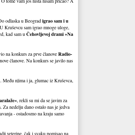
i. O tome vam još ništa nisam pričao? A
igrao sam i u
. Do odlaska u Beograd
d. U Kruševcu sam igrao mnoge uloge,
Čehovljevoj drami »Na
red, kad sam u
Radio-
avio na konkurs za prve članove
 nove članove. Na konkurs se javilo nas
ti. Među n|ima i ja, glumac iz Kruševca,
aralaže«
, rekli su mi da se javim za
 Za nedelju dano ostalo nas je jedva
eravanja - ostadosmo na kraju samo
dij veterine, čak i svaku pomisao na