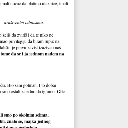
imali novac da platimo ulaznice, imali
 — društvenim odnosima.
 želiš da zviriš i da te niko ne
mao privilegiju da biram rupu: na
dalištu je pravu zavist izazivao naš
 tome da se i ja jednom nađem na
iću
. Bio sam golman. I to dobar
Gile
da smo ostali zajedno da igramo.
li smo po okolnim selima,
ili, znalo se, majka jednog
koji danas nedostaju.