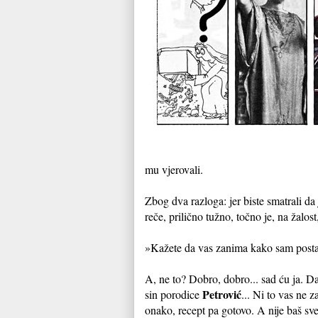
mu vjerovali.
Zbog dva razloga: jer biste smatrali da
reče, prilično tužno, točno je, na žalo
»Kažete da vas zanima kako sam postao. E
A, ne to? Dobro, dobro... sad ću ja. 
Petrović
sin porodice
... Ni to vas ne
onako, recept pa gotovo. A nije baš sve