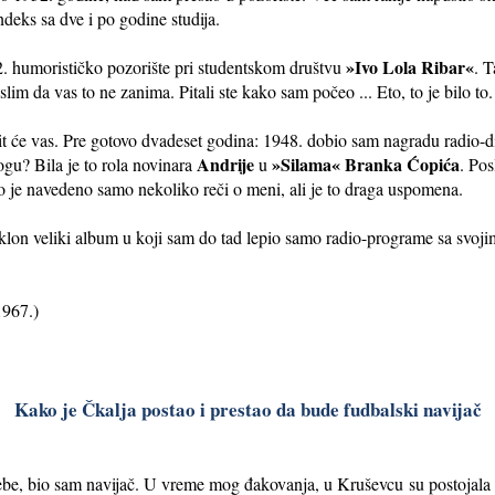
deks sa dve i po godine studija.
»Ivo Lola Ribar«
. humorističko pozorište pri studentskom društvu
. T
mislim da vas to ne zanima. Pitali ste kako sam počeo ... Eto, to je bilo to.
 će vas. Pre gotovo dvadeset godina: 1948. dobio sam nagradu radio-di
Andrije
»Silama« Branka Ćopića
gu? Bila je to rola novinara
u
. Pos
lo je navedeno samo nekoliko reči o meni, ali je to draga uspomena.
lon veliki album u koji sam do tad lepio samo radio-programe sa svoji
1967.)
Kako je Čkalja postao i prestao da bude fudbalski navijač
e, bio sam navijač. U vreme mog đakovanja, u Kruševcu su postojala dv