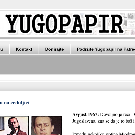
ru
Kontakt
Donirajte
Podržite Yugopapir na Patr
 na ceduljici
Avgust 1967:
Dovoljno je reći -
Jugoslavena, zna se da je to baš 
Između nekoliko stotina Miodraga