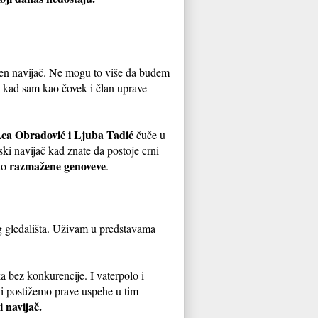
žen navijač. Ne mogu to više da budem
ku kad sam kao čovek i član uprave
ca Obradović i Ljuba Tadić
čuče u
ski navijač kad znate da postoje crni
razmažene
genoveve
kao
.
og gledališta. Uživam u predstavama
a bez konkurencije. I vaterpolo i
i postižemo prave uspehe u tim
 navijač.