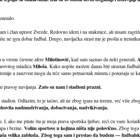
zmenilo.
am i član uprave Zvezde. Redovno idem i na utakmice, ali nisam zagri
više ne igra dobar fudbal. Drugo, navijačka strast me je prošla u trenut
Milutinović,
A
u u vreme čuvene afere
kad sam saznao da neki generali,
Miloša
arovitog mladića
. Kako uopšte možete danas biti strastan fudbal
premije a zauzvrat mogu da trče samo petnaestak minuta i ponašaju se 
Zato su nam i stadioni prazni.
i pravog navijanja.
stadion. Odlazim, to je tačno, ali ne zbog igara na terenu, već više zb
uhovita nadmudrivanja, dobacivanja, nadvikivanja.
 I, ako me pitate šta je moja prava sportska ljubav, reći ću vam: košark
Volim sportove u kojima ništa nije polovično.
pa i brzine.
Zbog toga 
aša velika zabluda.
Zbog toga sam i prestao da budem — fudbalski