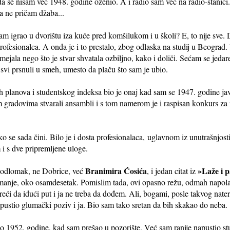
 da se nisam već 1948. godine oženio. A i radio sam već na radio-stanic
a ne pričam džaba...
m igrao u dvorištu iza kuće pred komšilukom i u školi? E, to nije sve
rofesionalca. A onda je i to prestalo, zbog odlaska na studij u Beogra
mejala nego što je stvar shvatala ozbiljno, kako i doliči. Sećam se jeda
svi prsnuli u smeh, umesto da plaču što sam je ubio.
ih planova i studentskog indeksa bio je onaj kad sam se 1947. godine j
m gradovima stvarali ansambli i s tom namerom je i raspisan konkurs za
kako se sada čini. Bilo je i dosta profesionalaca, uglavnom iz unutrašnjos
i s dve pripremljene uloge.
Branimira Ćosića
»Laže i p
odlomak, ne Dobrice, već
, i jedan citat iz
manje, oko osamdesetak. Pomislim tada, ovi opasno režu, odmah napola.
eći da idući put i ja ne treba da dođem. Ali, bogami, posle takvog nat
apustio glumački poziv i ja. Bio sam tako sretan da bih skakao do neba.
1952. godine, kad sam prešao u pozorište. Već sam ranije napustio stu