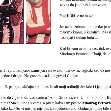
se zna da je to baš i upravo on.
Pogriješiti se ne može.
Jer nema zabune u tome tko je naj
malom ekranu, u kazalištu, na e
nasmijati i sedam brda ...
Kad bi vam netko rekao, dok ovako
Miodragu Petroviću Čkalji, da je 
 je 1. april namjerno izmišljen i jer ovako »uživo« ne izgleda kao da mu
st, jedno i drugo. No pustimo sada da govori Čkalja:
, pa lepo, slušajte i pamtite. Imali moji roditelji dve kćeri i jednog si
Kr
Dakle, da čujemo šta vas zanima? A to, šta ne kažete! U mom rodnom
Miodrag Petrovi
 zanima? Šta ću onda s vama, a pitate kako sam postao
 tako kao što vi mislite, nije baš tako jednostavno. Gadne je muke bilo 