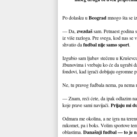
Beograd
Po dolasku u
mnogo šta se i
zvezdaš
— Da,
sam. Petnaest godina s
iz više razloga. Pre svega, kod nas se 
fudbal nije samo sport
shvatio da
.
Izgubio sam ljubav stečenu u Kruševc
žbunovima i vrebaju ko će da ugrabi d
fondovi, kad igrači dobijaju ogromne 
Ne, tu pravog fudbala nema, pa nema n
— Znam, reći ćete, da ipak odlazim na 
Prijaju mi d
koje prave sami navijači.
Odmara me okolina, a ne igra na terenu.
rukomet, pa i boks. Volim sportove tem
Današnji fudbal — to je n
oblastima.