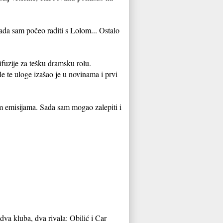
ada sam počeo raditi s Lolom... Ostalo
fuzije za tešku dramsku rolu.
le te uloge izašao je u novinama i prvi
m emisijama. Sada sam mogao zalepiti i
a kluba, dva rivala: Obilić i Car