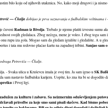
pustim bilo koju od njihovih utakmica. No, kako moji drugovi i ja nismo 
trović — Čkalja
dobijao je prva saznavanja o fudbalskim veštinama i
Radman iz Bivolja
je čuveni
. Trebalo je njemu platiti izvesnu sumu ako
ednost svojih gledalaca. Zbog nečega, mene je voleo. I zbog toga sam i
eo onu rupu iza gola. Mogao sarn da gledam igralište i gledalište. A u gle
Sanjao sam o
ertus i tata mu redovno plaćao kartu na zapadnoj tribini.
iodraga Petrovića — Čkalje.
SK Balš
a. - Svaka ulica u Kruševcu imala je svoj tim. Ja sam igrao u
da sam nastavio fudbalsku karijeru. Uopšte, ko zna šta bi se dogodilo 
pretku
i Prvoj ligi.
zadužen za kulturu i zabavu. Sa neizmernim oduševljenjem putova
državali priredbe za koje smo sami pisali skečeve. Kad bismo pobed
tepsiju sa baklavama. Bili su to odista divni događaji i doživljaji 