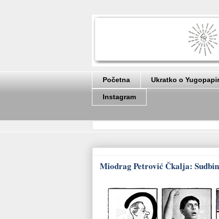
Početna
Ukratko o Yugopapi
Instagram
Miodrag Petrović Čkalja: Sudbina