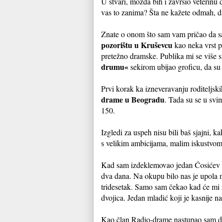
U stvari, možda bih i završio veterinu
vas to zanima? Šta ne kažete odmah, d
Znate o onom što sam vam pričao da sa
pozorištu u Kruševcu
kao neka vrst p
pretežno dramske. Publika mi se više s
drumu«
sekirom ubijao groficu, da su 
Prvi korak ka izneveravanju roditeljsk
drame u Beogradu
. Tada su se u svi
150.
Izgledi za uspeh nisu bili baš sjajni, 
s velikim ambicijama, malim iskustvom 
Kad sam izdeklemovao jedan Ćosićev 
dva dana. Na okupu bilo nas je upola 
tridesetak. Samo sam čekao kad će mi r
dvojica. Jedan mladić koji je kasnije n
Kao član Radio-drame nastupao sam do 