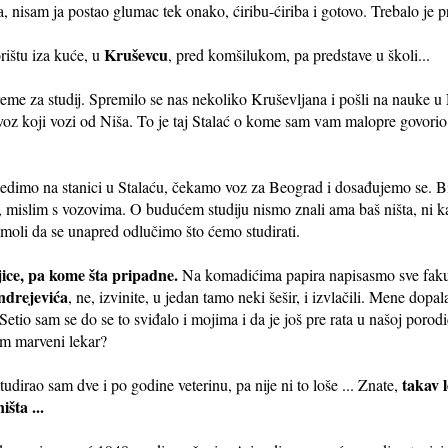
ga, nisam ja postao glumac tek onako, ćiribu-ćiriba i gotovo. Trebalo je pr
Kruševcu
orištu iza kuće, u
, pred komšilukom, pa predstave u školi...
reme za studij. Spremilo se nas nekoliko Kruševljana i pošli na nauke u
a voz koji vozi od Niša. To je taj Stalać o kome sam vam malopre govorio,
jedimo na stanici u Stalaću, čekamo voz za Beograd i dosađujemo se. Bi
s, mislim s vozovima. O budućem studiju nismo znali ama baš ništa, ni ka
amoli da se unapred odlučimo što ćemo studirati.
jice, pa kome šta pripadne.
Na komadićima papira napisasmo sve fakult
ndrejevića
, ne, izvinite, u jedan tamo neki šešir, i izvlačili. Mene dopa
etio sam se do se to sviđalo i mojima i da je još pre rata u našoj porodi
em marveni lekar?
takav 
udirao sam dve i po godine veterinu, pa nije ni to loše ... Znate,
šta ...