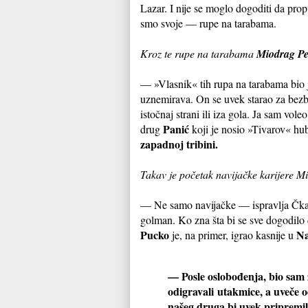
Lazar. I nije se moglo dogoditi da pro
smo svoje — rupe na tarabama.
Kroz te rupe na tarabama
Miodrag Pe
— »Vlasnik« tih rupa na tarabama bio 
uznemirava. On se uvek starao za bezb
istočnaj strani ili iza gola. Ja sam vol
Panić
drug
koji je nosio »Tivarov« hub
zapadnoj tribini.
Takav je početak navijačke karijere M
— Ne samo navijačke — ispravlja Čkalj
golman. Ko zna šta bi se sve dogodilo 
Pucko
Na
je, na primer, igrao kasnije u
— Posle oslobođenja, bio sam 
odigravali utakmice, a uveče o
našeg druga bi uvek pripremila 