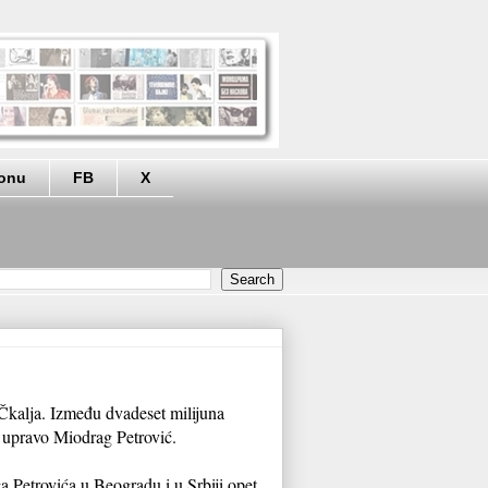
eonu
FB
X
 Čkalja. Između dvadeset milijuna
i upravo Miodrag Petrović.
 Petrovića u Beogradu i u Srbiji opet