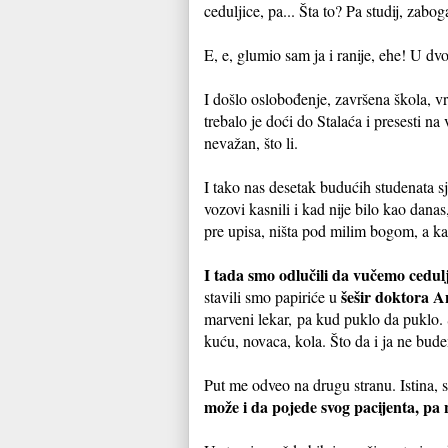
ceduljice, pa... Šta to? Pa studij, zabo
E, e, glumio sam ja i ranije, ehe! U dv
I došlo oslobođenje, završena škola, v
trebalo je doći do Stalaća i presesti n
nevažan, što li.
I tako nas desetak budućih studenata s
vozovi kasnili i kad nije bilo kao dana
pre upisa, ništa pod milim bogom, a k
I tada smo odlučili da vučemo cedul
šešir doktora A
stavili smo papiriće u
marveni lekar, pa kud puklo da puklo. S
kuću, novaca, kola. Što da i ja ne bud
Put me odveo na drugu stranu. Istina, st
može i da pojede svog pacijenta, pa ni