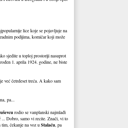
popularnije lice koje se pojavljuje na
stradnim podijima, komičar koji može
 sjedite u toploj prostoriji nasuprot
rođen 1. aprila 1924. godine, ne biste
 je već četrdeset treća. A kako sam
na, pa...
uševcu
rodio se vanplanski najmlađi
ć
... Dobro, samo vi recite. Znači, vi to
Stalaću
s tim, čekanje na voz u
, pa