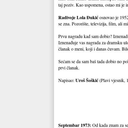
taj poziv. Kao uspomena, ostao mi je in
Radivoje Lola Đukić
osnovao je 1952
se zna. Pozorište, televizija, film, ali 
Prvu nagradu kad sam dobio? Iznenadit
Iznenađuje vas nagrada za dramsku ulo
članak o meni, koji i danas čuvam. Bi
Sećam se da sam baš tada dobio no pok
prvi članak.
Uroš Šoškić
Napisao:
(Plavi vjesnik, 
Septembar 1973:
Od kada znam za seb