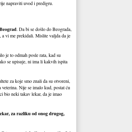
ije napraviti uvod i predigru.
Beograd
. Da bi se došlo do Beograda,
 a vi me prekidali. Mislite valjda da je
lo je to odmah posle rata, kad su
ko se upisuje, ni ima li kakvih ispita
ete za koje smo znali da su otvoreni,
la veterina. Nije se imalo kud, postat ću
ci bio neki takav lekar, da je imao
lekar, za razliku od onog drugog,