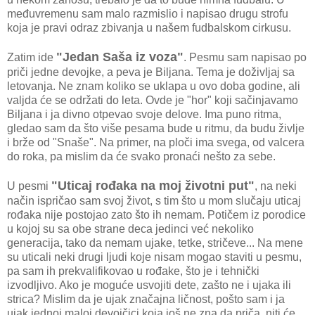
međuvremenu sam malo razmislio i napisao drugu strofu
koja je pravi odraz zbivanja u našem fudbalskom cirkusu.
"Jedan Saša iz voza"
Zatim ide
. Pesmu sam napisao po
priči jedne devojke, a peva je Biljana. Tema je doživljaj sa
letovanja. Ne znam koliko se uklapa u ovo doba godine, ali
valjda će se održati do leta. Ovde je "hor" koji sačinjavamo
Biljana i ja divno otpevao svoje delove. Ima puno ritma,
gledao sam da što više pesama bude u ritmu, da budu življe
i brže od "Snaše". Na primer, na ploči ima svega, od valcera
do roka, pa mislim da će svako pronaći nešto za sebe.
"Uticaj rođaka na moj životni put"
U pesmi
, na neki
način ispričao sam svoj život, s tim što u mom slučaju uticaj
rođaka nije postojao zato što ih nemam. Potičem iz porodice
u kojoj su sa obe strane deca jedinci već nekoliko
generacija, tako da nemam ujake, tetke, stričeve... Na mene
su uticali neki drugi ljudi koje nisam mogao staviti u pesmu,
pa sam ih prekvalifikovao u rođake, što je i tehnički
izvodljivo. Ako je moguće usvojiti dete, zašto ne i ujaka ili
strica? Mislim da je ujak značajna ličnost, pošto sam i ja
ujak jednoj maloj devojčici koja još ne zna da priča, niti će