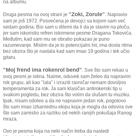
na albumu.
"Zoki, Zorule"
Druga pesma na ovoj strani je
. Napravio
sam je još 1972. Posvećena je devojci sa kojom sam već
sedam godina. Bio sam u dilemi da li da je stavim na ploču,
jer sam iskoristio refren istoimene pesme Dragana Tokovića.
Međutim, kad sam mu se obratio pokazao je puno
razumevanje. Mislim da je to potencijalni hit, ima dosta ritma
bez obzira što je nastala kad sam imao 19 godina i tek učio
gitaru.
"Moj frend ima rokenrol bend"
. Sve što sam rekao u
ovoj pesmi je istina. Naime, oduvek sam želeo da napravim
rok grupu, ali kao "lala" i izraziti ravničar nemam dovoljno
temperamenta za rok. Ja sam klasičan antirokerski tip u
svakom pogledu, bez obzira što volim da slušam tu muziku.
Ipak, nisam odoleo a da ne napravim jedan rok, pogotovo
što sam imao izbanrednu ekipu koja je mogla da odsvira sve
što sam zamislio za razliku od nekih ranijih pokušaja Ranog
mraza.
Ovo je pesma koja na neki način treba da nasledi