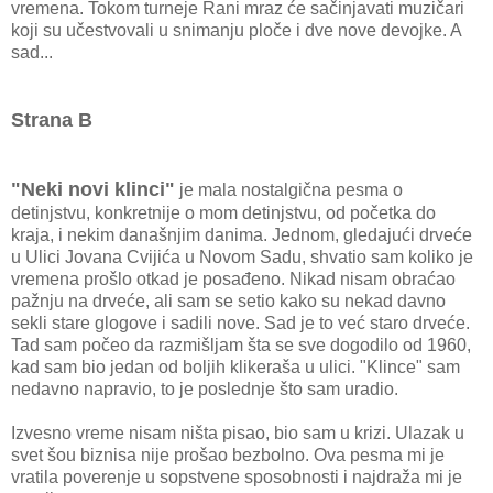
vremena. Tokom turneje Rani mraz će sačinjavati muzičari
koji su učestvovali u snimanju ploče i dve nove devojke. A
sad...
Strana B
"Neki novi klinci"
je mala nostalgična pesma o
detinjstvu, konkretnije o mom detinjstvu, od početka do
kraja, i nekim današnjim danima. Jednom, gledajući drveće
u Ulici Jovana Cvijića u Novom Sadu, shvatio sam koliko je
vremena prošlo otkad je posađeno. Nikad nisam obraćao
pažnju na drveće, ali sam se setio kako su nekad davno
sekli stare glogove i sadili nove. Sad je to već staro drveće.
Tad sam počeo da razmišljam šta se sve dogodilo od 1960,
kad sam bio jedan od boljih klikeraša u ulici. "Klince" sam
nedavno napravio, to je poslednje što sam uradio.
Izvesno vreme nisam ništa pisao, bio sam u krizi. Ulazak u
svet šou biznisa nije prošao bezbolno. Ova pesma mi je
vratila poverenje u sopstvene sposobnosti i najdraža mi je