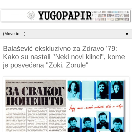
▼
Balašević ekskluzivno za Zdravo '79:
Kako su nastali "Neki novi klinci", kome
je posvećena "Zoki, Zorule"