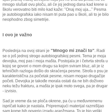
mnogo slušati ovu ploču, ali će joj jednog dana kad krene u
školu verovatno biti milo kad kaže: "Onaj moj uja..." Pesma
je autobiografska iako nisam tri puta pao u školi, ali to je bilo
neophodno zbog simetrije.
I ovo je važno
"Mnogo mi znači to"
Poslednja na ovoj strani je
. Radi
se o još jednoj strogo autobiografskoj pesmi. Tema je moja
devojka, moj pas i moja mašta. Postojala je i četvrta strofa u
kojoj se govori o mom drugu sa kojim sviram bluz, ali je iz
tehničkih razloga došlo do skraćenja pesme. Strofa o psu je
karakteristična za početak pesme, nisam mogao drugačije
početi. Devojka je takođe morala ostati da ne bih doživeo
neku težu frakturu, a mašta je ipak moto svega, pa je drugar
- izvisio.
Sad je vreme da se ploča okrene, pa ću u međuvremenu
ispričati kako je nastala. Pripremajući materijal razmišljao
sam kome bih poverio izradu aranžmana. To je bio veliki