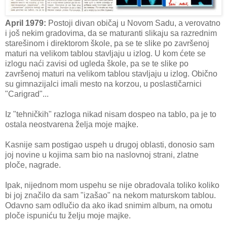
April 1979:
Postoji divan običaj u Novom Sadu, a verovatno
i još nekim gradovima, da se maturanti slikaju sa razrednim
starešinom i direktorom škole, pa se te slike po završenoj
maturi na velikom tablou stavljaju u izlog. U kom ćete se
izlogu naći zavisi od ugleda škole, pa se te slike po
završenoj maturi na velikom tablou stavljaju u izlog. Obično
su gimnazijalci imali mesto na korzou, u poslastičarnici
"Carigrad"...
Iz "tehničkih" razloga nikad nisam dospeo na tablo, pa je to
ostala neostvarena želja moje majke.
Kasnije sam postigao uspeh u drugoj oblasti, donosio sam
joj novine u kojima sam bio na naslovnoj strani, zlatne
ploče, nagrade.
Ipak, nijednom mom uspehu se nije obradovala toliko koliko
bi joj značilo da sam "izašao" na nekom maturskom tablou.
Odavno sam odlučio da ako ikad snimim album, na omotu
ploče ispuniću tu želju moje majke.