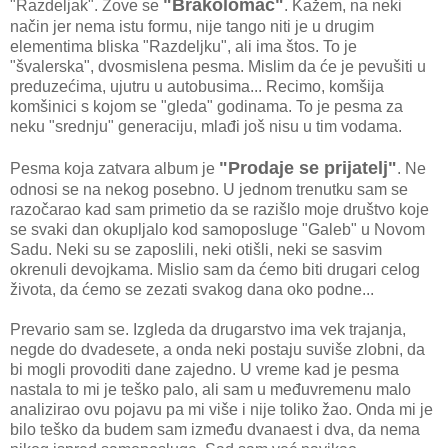
"Brakolomac"
"Razdeljak". Zove se
. Kažem, na neki
način jer nema istu formu, nije tango niti je u drugim
elementima bliska "Razdeljku", ali ima štos. To je
"švalerska", dvosmislena pesma. Mislim da će je pevušiti u
preduzećima, ujutru u autobusima... Recimo, komšija
komšinici s kojom se "gleda" godinama. To je pesma za
neku "srednju" generaciju, mlađi još nisu u tim vodama.
"Prodaje se prijatelj"
Pesma koja zatvara album je
. Ne
odnosi se na nekog posebno. U jednom trenutku sam se
razočarao kad sam primetio da se razišlo moje društvo koje
se svaki dan okupljalo kod samoposluge "Galeb" u Novom
Sadu. Neki su se zaposlili, neki otišli, neki se sasvim
okrenuli devojkama. Mislio sam da ćemo biti drugari celog
života, da ćemo se zezati svakog dana oko podne...
Prevario sam se. Izgleda da drugarstvo ima vek trajanja,
negde do dvadesete, a onda neki postaju suviše zlobni, da
bi mogli provoditi dane zajedno. U vreme kad je pesma
nastala to mi je teško palo, ali sam u međuvremenu malo
analizirao ovu pojavu pa mi više i nije toliko žao. Onda mi je
bilo teško da budem sam između dvanaest i dva, da nema