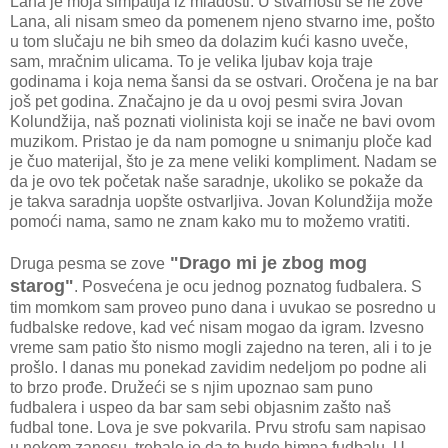
Lana je moja simpatija iz mladosti. U stvarnosti se ne zove
Lana, ali nisam smeo da pomenem njeno stvarno ime, pošto
u tom slučaju ne bih smeo da dolazim kući kasno uveče,
sam, mračnim ulicama. To je velika ljubav koja traje
godinama i koja nema šansi da se ostvari. Oročena je na bar
još pet godina. Značajno je da u ovoj pesmi svira Jovan
Kolundžija, naš poznati violinista koji se inače ne bavi ovom
muzikom. Pristao je da nam pomogne u snimanju ploče kad
je čuo materijal, što je za mene veliki kompliment. Nadam se
da je ovo tek početak naše saradnje, ukoliko se pokaže da
je takva saradnja uopšte ostvarljiva. Jovan Kolundžija može
pomoći nama, samo ne znam kako mu to možemo vratiti.
"Drago mi je zbog mog
Druga pesma se zove
starog"
. Posvećena je ocu jednog poznatog fudbalera. S
tim momkom sam proveo puno dana i uvukao se posredno u
fudbalske redove, kad već nisam mogao da igram. Izvesno
vreme sam patio što nismo mogli zajedno na teren, ali i to je
prošlo. I danas mu ponekad zavidim nedeljom po podne ali
to brzo prođe. Družeći se s njim upoznao sam puno
fudbalera i uspeo da bar sam sebi objasnim zašto naš
fudbal tone. Lova je sve pokvarila. Prvu strofu sam napisao
u nekom zanosu, trebalo je da to bude himna fudbalu. U