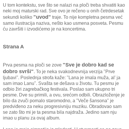
U tom kontekstu, sve što se nalazi na ploči treba shvatiti kao
neki moj maturski rad. Sve ovo je rečeno u onih četrdesetak
"uvod"
sekundi koliko
traje. To nije kompletna pesma već
samo ilustracija naziva, nešto kao usmena posveta. Pesmu
ću završiti i izvodićemo je na koncertima.
Strana A
"Sve je dobro kad se
Prva pesma na ploči se zove
dobro svrši"
. To je neka svakodnevnija verzija "Prve
ljubavi". Poslednja strofa kaže: "Lana je imala muža, al' ja
sam imao Lanu". Svašta se dešava u životu. Tu pesmu je
odbio žiri zagrebačkog festivala. Poslao sam ukupno tri
pesme. Dve su primili, a ovu, srećom odbili. Obrazloženje je
bilo da zvuči pomalo staromodno, a "Veče šansona" je
predviđeno za neku progresivniju muziku. Obradovao sam
se zato što mi je ta pesma bila najdraža. Jedino sam nju
imao u planu za ovaj album.