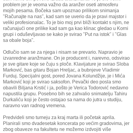
problem jer je veoma važno da aranžer oseti atmosferu
mojih pesama. Bočeka sam upoznao prilikom snimanja
"Računajte na nas", kad sam se uverio da je pravi majstor i
veliki profesionalac. To je bio moj prvi bliži kontakt s njim, ne
računajući one prilike kad sam ga kao klinac gledao u Korni
grupi i oduševljavao se kako je svirao "Put na istok" i "Glas
sa obale boja".
Odlučio sam se za njega i nisam se prevario. Napravio je
izvanredne aranžmane. On je producent i, narevno, odsvirao
je sve gitare koje se čuju s ploče. Klavijature je svirao Sloba
Marković, bas gitaru Bojan Hreljac, a bubnjeve Vladimir
Furduj. Specijalni gost, pored Jovana Kolundžije, je i Mića
Marković koji je svirao saksofon. Pevački deo posla smo
obavili Biljana Krstić i ja, pošto je Verica Todorović nedavno
napustila grupu. Posebno bih se zahvalio snimatelju Tahiru
Durkaliću koji je često ostajao sa nama do jutra u studiju,
naravno van radnog vremena.
Predvideli smo turneju za kraj marta ili početak aprila.
Planirali smo dvadesetak koncerata po većim gradovima, jer
zbog obaveze na fakultetu ne možemo izdvojiti više