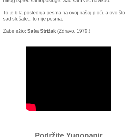
nikog ispred samoposluge. Sad sam već navikao.
To je bila poslednja pesma na ovoj našoj ploči, a ovo što
sad slušate... to nije pesma.
Zabeležio:
Saša Strižak
(Zdravo, 1979.)
Podržite Yugopapir