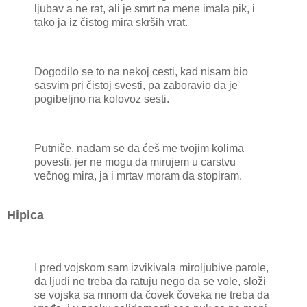
ljubav a ne rat, ali je smrt na mene imala pik, i
tako ja iz čistog mira skrših vrat.
Dogodilo se to na nekoj cesti, kad nisam bio
sasvim pri čistoj svesti, pa zaboravio da je
pogibeljno na kolovoz sesti.
Putniče, nadam se da ćeš me tvojim kolima
povesti, jer ne mogu da mirujem u carstvu
večnog mira, ja i mrtav moram da stopiram.
Hipica
I pred vojskom sam izvikivala miroljubive parole,
da ljudi ne treba da ratuju nego da se vole, složi
se vojska sa mnom da čovek čoveka ne treba da