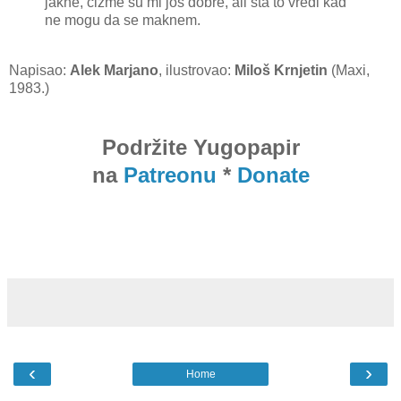
jakne, čizme su mi još dobre, ali šta to vredi kad
ne mogu da se maknem.
Napisao:
Alek Marjano
, ilustrovao:
Miloš Krnjetin
(Maxi,
1983.)
Podržite Yugopapir
na
Patreonu
*
Donate
‹
›
Home