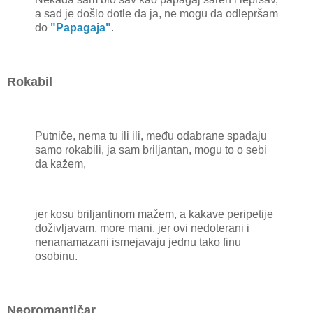
a sad je došlo dotle da ja, ne mogu da odlepršam
do
"Papagaja"
.
Rokabil
Putniče, nema tu ili ili, među odabrane spadaju
samo rokabili, ja sam briljantan, mogu to o sebi
da kažem,
jer kosu briljantinom mažem, a kakave peripetije
doživljavam, more mani, jer ovi nedoterani i
nenanamazani ismejavaju jednu tako finu
osobinu.
Neoromantičar