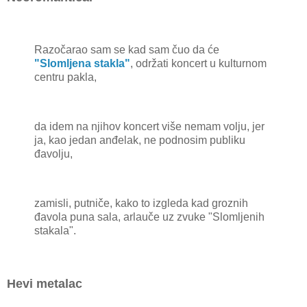
Razočarao sam se kad sam čuo da će
"Slomljena stakla"
, održati koncert u kulturnom
centru pakla,
da idem na njihov koncert više nemam volju, jer
ja, kao jedan anđelak, ne podnosim publiku
đavolju,
zamisli, putniče, kako to izgleda kad groznih
đavola puna sala, arlauče uz zvuke "Slomljenih
stakala".
Hevi metalac