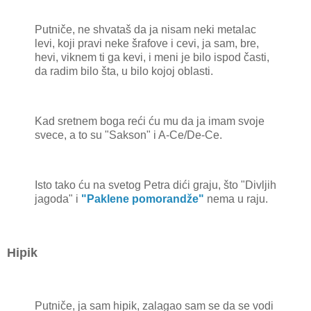
Putniče, ne shvataš da ja nisam neki metalac
levi, koji pravi neke šrafove i cevi, ja sam, bre,
hevi, viknem ti ga kevi, i meni je bilo ispod časti,
da radim bilo šta, u bilo kojoj oblasti.
Kad sretnem boga reći ću mu da ja imam svoje
svece, a to su "Sakson" i A-Ce/De-Ce.
Isto tako ću na svetog Petra dići graju, što "Divljih
jagoda" i
"Paklene pomorandže"
nema u raju.
Hipik
Putniče, ja sam hipik, zalagao sam se da se vodi