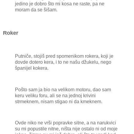
jedino je dobro što mi kosa ne raste, pa ne
moram da se šišam.
Roker
Putniče, stojiš pred spomenikom rokera, koji je
dovde dotero kera, i to ne našu džukelu, nego
španijel kokera.
Pošto sam ja bio na velikom motoru, dao sam
keru veliku foru, ali se na jednoj krivini
strmeknem, nisam stigao ni da kmeknem.
Ovde niko ne vrši popravke sitne, a na narukvici
su mi popustile nitne, ništa nije ostalo ni od moje