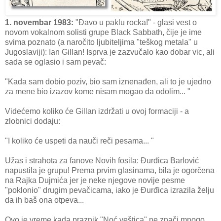
1. novembar 1983:
"Đavo u paklu rocka!" - glasi vest o
novom vokalnom solisti grupe Black Sabbath, čije je ime
svima poznato (a naročito ljubiteljima "teškog metala" u
Jugoslaviji): Ian Gillan! Isprva je zazvučalo kao dobar vic, ali
sada se oglasio i sam pevač:
"Kada sam dobio poziv, bio sam iznenađen, ali to je ujedno
za mene bio izazov kome nisam mogao da odolim... "
Videćemo koliko će Gillan izdržati u ovoj formaciji - a
zlobnici dodaju:
"I koliko će uspeti da nauči reči pesama... "
Užas i strahota za fanove Novih fosila: Đurđica Barlović
napustila je grupu! Prema prvim glasinama, bila je ogorčena
na Rajka Dujmića jer je neke njegove novije pesme
"poklonio" drugim pevačicama, iako je Đurđica izrazila želju
da ih baš ona otpeva...
Ovo je vreme kada praznik "Noć veštica" ne znači mnogo