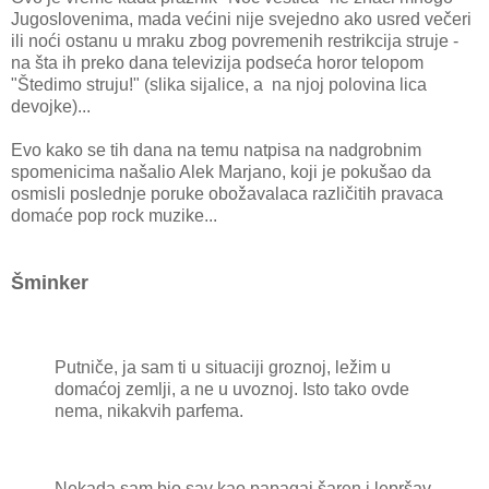
Jugoslovenima, mada većini nije svejedno ako usred večeri
ili noći ostanu u mraku zbog povremenih restrikcija struje -
na šta ih preko dana televizija podseća horor telopom
"Štedimo struju!" (slika sijalice, a na njoj polovina lica
devojke)...
Evo kako se tih dana na temu natpisa na nadgrobnim
spomenicima našalio Alek Marjano, koji je pokušao da
osmisli poslednje poruke obožavalaca različitih pravaca
domaće pop rock muzike...
Šminker
Putniče, ja sam ti u situaciji groznoj, ležim u
domaćoj zemlji, a ne u uvoznoj. Isto tako ovde
nema, nikakvih parfema.
Nekada sam bio sav kao papagaj šaren i lepršav,