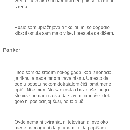
vređa, i u znaku solidarnosti ceo puk se na meni
izređa.
Posle sam upražnjavala fiks, ali mi se dogodio
kiks: fiksnula sam malo više, i prestala da dišem.
Panker
Hteo sam da sredim nekog gada, kad iznenada,
ja riknu, a nada mnom trava niknu. Umesto da
ode u posetu nekom dotrajalom čiči, smrt mene
opiči. Nije meni što sam ostao bez duše, nego
što više nemam na šta da stavim minduše, dok
gore ni poslednjoj šuši, ne fale uši.
Ovde nema ni sviranja, ni tetoviranja, ove oko
mene ne mogu ni da pljunem, ni da popišam,