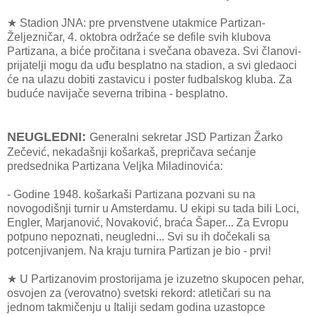
★ Stadion JNA: pre prvenstvene utakmice Partizan-
Željezničar, 4. oktobra održaće se defile svih klubova
Partizana, a biće pročitana i svečana obaveza. Svi članovi-
prijatelji mogu da uđu besplatno na stadion, a svi gledaoci
će na ulazu dobiti zastavicu i poster fudbalskog kluba. Za
buduće navijače severna tribina - besplatno.
NEUGLEDNI:
Generalni sekretar JSD Partizan Žarko
Zečević, nekadašnji košarkaš, prepričava sećanje
predsednika Partizana Veljka Miladinovića:
- Godine 1948. košarkaši Partizana pozvani su na
novogodišnji turnir u Amsterdamu. U ekipi su tada bili Loci,
Engler, Marjanović, Novaković, braća Šaper... Za Evropu
potpuno nepoznati, neugledni... Svi su ih dočekali sa
potcenjivanjem. Na kraju turnira Partizan je bio - prvi!
★ U Partizanovim prostorijama je izuzetno skupocen pehar,
osvojen za (verovatno) svetski rekord: atletičari su na
jednom takmičenju u Italiji sedam godina uzastopce