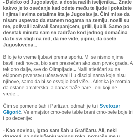
- Daleko od Jugoslavije, a dosta naših iseljenika... Znate
kakvo je to osećanje kad odete među te ljude i pokažete
i njima i svima ostalima šta je Jugoslavija. Čini mi se da
nisam uspevao da stanem nogama na zemlju, nosili su
me, polivali i zalivali šampanjcem, grlili, ljubili. Samo po
desetak minuta sam se zadržao kod jednog domaćina
da bi svi stigli na red, da me vide, pipnu, da osete
Jugoslovena...
Bilo je to vreme ljubavi prema sportu. Mi se nismo njime
bavili radi novca, bio sam presrećan ako sam prvak grada. A
tek ono dalje, sve do Olimpijade... Naši atletičari su na
ekipnom prvenstvu učestvovali i u disciplinama koje nisu
njihove, samo da bi se osvojio bod više... Atletika je morala
da ostane amaterska, a danas traže pare i oni koji ne
vrede...
Čim se pomene šah i Partizan, odmah je tu i
Svetozar
Gligorić
. Velemajstor crno-bele table brani crno-bele boje tri
i po decenije:
- Kao novinar, igrao sam šah u Grafičaru. Ali, neki
drugovi, na odsluženju vojnog roka, pozvaše me u