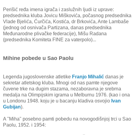
Perišić ređa imena igrača i zaslužnih ljudi iz uprave:
predsednika kluba Jovicu Miškovića, počasnog predsednika
Vlade Bjelića, Ćurčića, Kostića, dr Brkovića, Ante Lambaše
(jednog od osnivača Partizana, danas predsednika
Međunarodne plivačke federacije), Mišu Radana
(predsednika Komiteta FINE za vaterpolo)...
Mihine pobede u Sao Paolu
Legenda jugoslovenske atletike
Franjo Mihalić
danas je
sekretar atletskog kluba. Mnogi od nas pamte njegove
čuvene trke na dugim stazama, nezaboravna je srebrna
medalja na Olimpijskim igrama u Melburnu 1976. (kao i ona
u Londonu 1948. koju je u bacanju kladiva osvojio
Ivan
Gubijan
).
A "Miha" posebno pamti pobedu na novogodišnjoj trci u Sao
Paolu, 1952. i 1954: