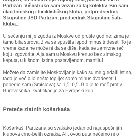
Partizan. Višestruko sam vezan za taj kolektiv. Bio sam
član teniskog i biciklističkog kluba, potpredsednik
Skupštine JSD Partizan, predsednik Skupštine šah-
kluba...
U sećanju mi je zgoda iz Moskve od prošle godine: zima je
tamo bila surova, živa se spustila ispod minus trideset! To je
vreme kada ne može ni da se diše, kada se zamrzne reč
koju izgovorite. A ja sam u Moskvu krenuo bez zimskog
kaputa, u kišnom, istina postavljenom, mantilu!
Možete da zamislite Moskovljanje kako su me gledali! Istina,
tada je već bilo nešto toplije: samo minus dvadeset! I
pobedio sam (Smislova) sa 1,5: 0,5. Bio je to meč protiv
Burevesnika, kvalifikacije za Evropski kup...
Preteče zlatnih košarkaša
Košarkaši Partizana su svakako jedan od najuspešnijih
klubova crno-belih oznaka. Ali, ovog puta nećemo ni o