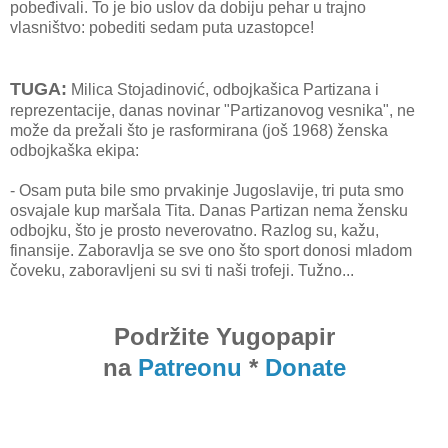
pobeđivali. To je bio uslov da dobiju pehar u trajno
vlasništvo: pobediti sedam puta uzastopce!
TUGA:
Milica Stojadinović, odbojkašica Partizana i
reprezentacije, danas novinar "Partizanovog vesnika", ne
može da prežali što je rasformirana (još 1968) ženska
odbojkaška ekipa:
- Osam puta bile smo prvakinje Jugoslavije, tri puta smo
osvajale kup maršala Tita. Danas Partizan nema žensku
odbojku, što je prosto neverovatno. Razlog su, kažu,
finansije. Zaboravlja se sve ono što sport donosi mladom
čoveku, zaboravljeni su svi ti naši trofeji. Tužno...
Podržite Yugopapir
na
Patreonu
*
Donate