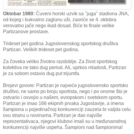
Oktobar 1980:
Čuveni horski uzvik sa "juga" stadiona JNA,
od kojeg i bukvalno zaglunu uši, zaoriće se 4. oktobra
verovatno jače nego ikad dosad. Biće to finale velike
Partizanove proslave.
Trideset pet godina Jugoslovenskog sportskog društva
Partizan. Velikih trideset pet godina.
Za čoveka veliko životno razdoblje. Za život sportskog
kolektiva ne tako dug period. Ali, uprkos mladosti, Partizan
je za sobom ostavio dug put trijumfa.
Brojevi govore: Partizan je najveće jugoslovensko sportsko
društvo, ne samo po broju sportista, nego i po onome što je
ostvario i osvojio u našem, evropskom i svetskom sportu.
Partizan je imao 166 ekipnih prvaka Jugoslavije, a imena
šampiona u pojedinačnoj konkurenciji zauzela bi valjda celu
ovu stranu u novinama. Partizan je dao najviše
reprezentativaca, njegovi klubovi imali su u međunarodnoj
konkurenciji najviše uspeha. Šampioni nad šampionima!