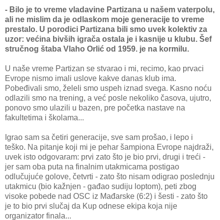
- Bilo je to vreme vladavine Partizana u našem vaterpolu,
ali ne mislim da je odlaskom moje generacije to vreme
prestalo. U porodici Partizana bili smo uvek kolektiv za
uzor: većina bivših igrača ostala je i kasnije u klubu. Šef
stručnog štaba Vlaho Orlić od 1959. je na kormilu.
U naše vreme Partizan se stvarao i mi, recimo, kao prvaci
Evrope nismo imali uslove kakve danas klub ima.
Pobeđivali smo, želeli smo uspeh iznad svega. Kasno noću
odlazili smo na trening, a već posle nekoliko časova, ujutro,
ponovo smo ulazili u bazen, pre početka nastave na
fakultetima i školama...
Igrao sam sa četiri generacije, sve sam prošao, i lepo i
teško. Na pitanje koji mi je pehar šampiona Evrope najdraži,
uvek isto odgovaram: prvi zato što je bio prvi, drugi i treći -
jer sam oba puta na finalnim utakmicama postigao
odlučujuće golove, četvrti - zato što nisam odigrao poslednju
utakmicu (bio kažnjen - gađao sudiju loptom), peti zbog
visoke pobede nad OSC iz Mađarske (6:2) i šesti - zato što
je to bio prvi slučaj da Kup odnese ekipa koja nije
organizator finala...