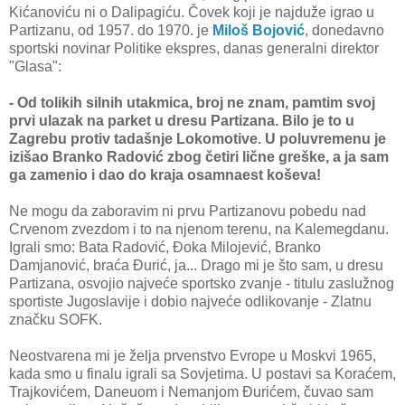
Kićanoviću ni o Dalipagiću. Čovek koji je najduže igrao u
Partizanu, od 1957. do 1970. je
Miloš Bojović
, donedavno
sportski novinar Politike ekspres, danas generalni direktor
"Glasa":
- Od tolikih silnih utakmica, broj ne znam, pamtim svoj
prvi ulazak na parket u dresu Partizana. Bilo je to u
Zagrebu protiv tadašnje Lokomotive. U poluvremenu je
izišao Branko Radović zbog četiri lične greške, a ja sam
ga zamenio i dao do kraja osamnaest koševa!
Ne mogu da zaboravim ni prvu Partizanovu pobedu nad
Crvenom zvezdom i to na njenom terenu, na Kalemegdanu.
Igrali smo: Bata Radović, Đoka Milojević, Branko
Damjanović, braća Đurić, ja... Drago mi je što sam, u dresu
Partizana, osvojio najveće sportsko zvanje - titulu zaslužnog
sportiste Jugoslavije i dobio najveće odlikovanje - Zlatnu
značku SOFK.
Neostvarena mi je želja prvenstvo Evrope u Moskvi 1965,
kada smo u finalu igrali sa Sovjetima. U postavi sa Koraćem,
Trajkovićem, Daneuom i Nemanjom Đurićem, čuvao sam