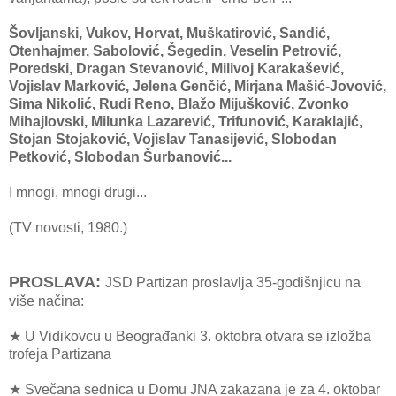
Šovljanski, Vukov, Horvat, Muškatirović, Sandić,
Otenhajmer, Sabolović, Šegedin, Veselin Petrović,
Poredski, Dragan Stevanović, Milivoj Karakašević,
Vojislav Marković, Jelena Genčić, Mirjana Mašić-Jovović,
Sima Nikolić, Rudi Reno, Blažo Mijušković, Zvonko
Mihajlovski, Milunka Lazarević, Trifunović, Karaklajić,
Stojan Stojaković, Vojislav Tanasijević, Slobodan
Petković, Slobodan Šurbanović...
I mnogi, mnogi drugi...
(TV novosti, 1980.)
PROSLAVA:
JSD Partizan proslavlja 35-godišnjicu na
više načina:
★ U Vidikovcu u Beograđanki 3. oktobra otvara se izložba
trofeja Partizana
★ Svečana sednica u Domu JNA zakazana je za 4. oktobar