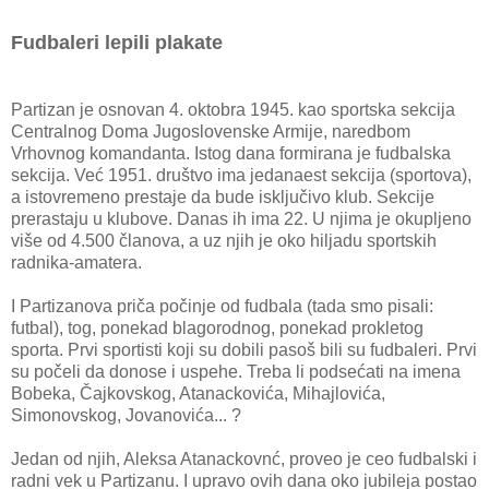
Fudbaleri lepili plakate
Partizan je osnovan 4. oktobra 1945. kao sportska sekcija
Centralnog Doma Jugoslovenske Armije, naredbom
Vrhovnog komandanta. Istog dana formirana je fudbalska
sekcija. Već 1951. društvo ima jedanaest sekcija (sportova),
a istovremeno prestaje da bude isključivo klub. Sekcije
prerastaju u klubove. Danas ih ima 22. U njima je okupljeno
više od 4.500 članova, a uz njih je oko hiljadu sportskih
radnika-amatera.
I Partizanova priča počinje od fudbala (tada smo pisali:
futbal), tog, ponekad blagorodnog, ponekad prokletog
sporta. Prvi sportisti koji su dobili pasoš bili su fudbaleri. Prvi
su počeli da donose i uspehe. Treba li podsećati na imena
Bobeka, Čajkovskog, Atanackovića, Mihajlovića,
Simonovskog, Jovanovića... ?
Jedan od njih, Aleksa Atanackovnć, proveo je ceo fudbalski i
radni vek u Partizanu. I upravo ovih dana oko jubileja postao