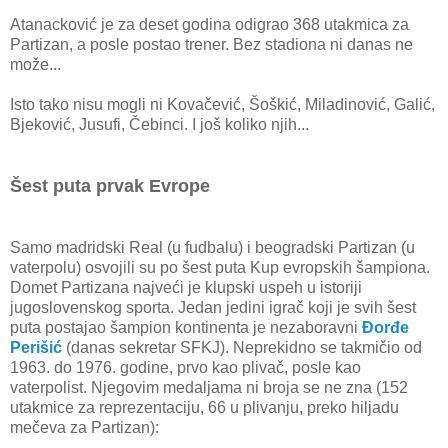
Atanacković je za deset godina odigrao 368 utakmica za
Partizan, a posle postao trener. Bez stadiona ni danas ne
može...
Isto tako nisu mogli ni Kovačević, Šoškić, Miladinović, Galić,
Bjeković, Jusufi, Čebinci. I još koliko njih...
Šest puta prvak Evrope
Samo madridski Real (u fudbalu) i beogradski Partizan (u
vaterpolu) osvojili su po šest puta Kup evropskih šampiona.
Domet Partizana najveći je klupski uspeh u istoriji
jugoslovenskog sporta. Jedan jedini igrač koji je svih šest
puta postajao šampion kontinenta je nezaboravni
Đorđe
Perišić
(danas sekretar SFKJ). Neprekidno se takmičio od
1963. do 1976. godine, prvo kao plivač, posle kao
vaterpolist. Njegovim medaljama ni broja se ne zna (152
utakmice za reprezentaciju, 66 u plivanju, preko hiljadu
mečeva za Partizan):