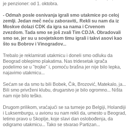
je penzioner: od 1. oktobra.
- Odmah posle osnivanja igrali smo utakmice po celoj
zemlji. Jedan meč neću zaboraviti,. Rekli su nam da iz
Moskve dolazi CDK da igra sa nama i Crvenom
zvezdom. Tada smo se još zvali Tim CDJA. Obradovali
smo se, jer su u sovjetskom timu igrali i takvi asovi kao
što su Bobrov i Vinogradov...
Trebalo je reklamirati utakmicu i doneli smo odluku da
Beograd oblepimo plakatima. Nas tridesetak igrača
podelimo se u "trojke" i, pomoću brašna jer nije bilo lepka,
najavimo utakmicu...
Sećam se da smo tu bili Bobek, Čik, Brozović, Matekalo, ja...
Bili smo privrženi klubu, drugarstvo je bilo ogromno... Ništa
nam nije bilo teško.
Drugom prilikom, vraćajući se sa turneje po Belgiji, Holandiji
i Luksemburgu, u avionu su nam rekli da, umesto u Beograd,
letimo pravo u Skoplje, koje slavi dan oslobođenja, da
odigramo utakmicu... Tako se stvarao Partizan...