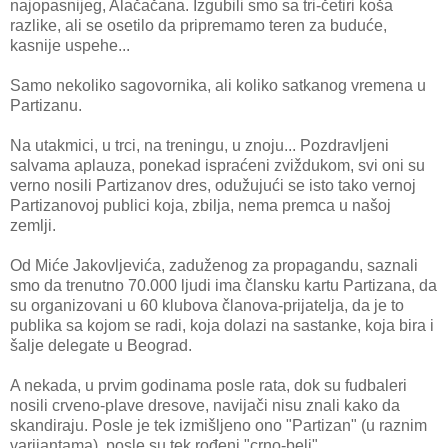
najopasnijeg, Alačačana. Izgubili smo sa tri-četiri koša
razlike, ali se osetilo da pripremamo teren za buduće,
kasnije uspehe...
Samo nekoliko sagovornika, ali koliko satkanog vremena u
Partizanu.
Na utakmici, u trci, na treningu, u znoju... Pozdravljeni
salvama aplauza, ponekad ispraćeni zviždukom, svi oni su
verno nosili Partizanov dres, odužujući se isto tako vernoj
Partizanovoj publici koja, zbilja, nema premca u našoj
zemlji.
Od Miće Jakovljevića, zaduženog za propagandu, saznali
smo da trenutno 70.000 ljudi ima člansku kartu Partizana, da
su organizovani u 60 klubova članova-prijatelja, da je to
publika sa kojom se radi, koja dolazi na sastanke, koja bira i
šalje delegate u Beograd.
A nekada, u prvim godinama posle rata, dok su fudbaleri
nosili crveno-plave dresove, navijači nisu znali kako da
skandiraju. Posle je tek izmišljeno ono "Partizan" (u raznim
varijantama), posle su tek rođeni "crno-beli"...