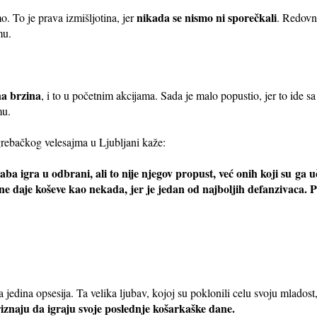
nikada se nismo ni sporečkali
o. To je prava izmišljotina, jer
. Redovn
mu.
na brzina
, i to u početnim akcijama. Sada je malo popustio, jer to ide s
mu.
grebačkog velesajma u Ljubljani kaže:
laba igra u odbrani, ali to nije njegov propust, već onih koji su
ga u
to ne daje koševe kao nekada, jer je jedan od najboljih defanzivaca.
dina opsesija. Ta velika ljubav, kojoj su poklonili celu svoju mladost
iznaju da igraju svoje poslednje košarkaške dane.