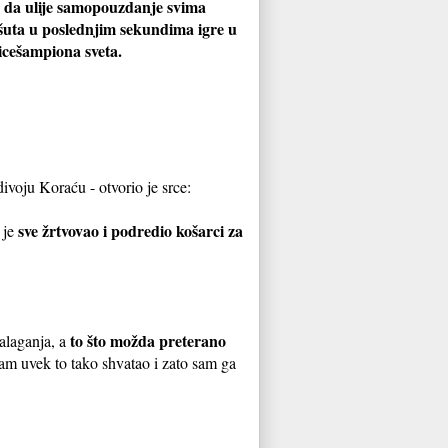
eo da ulije samopouzdanje svima
 šuta u poslednjim sekundima igre u
icešampiona sveta.
ivoju Koraću - otvorio je srce:
sve žrtvovao i podredio košarci za
 je
to što možda preterano
alaganja, a
sam uvek to tako shvatao i zato sam ga