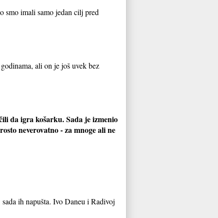
o smo imali samo jedan cilj pred
a godinama, ali on je još uvek bez
čili da igra košarku. Sada je izmenio
 Prosto neverovatno - za mnoge ali ne
, sada ih napušta. Ivo Daneu i Radivoj