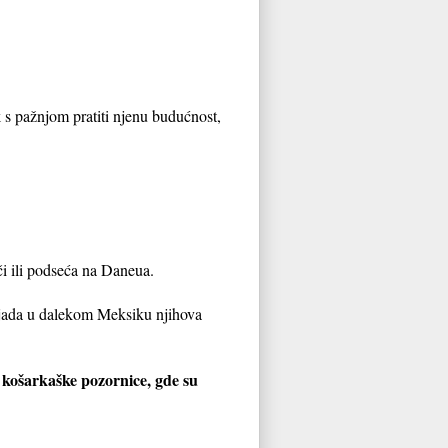
ek s pažnjom pratiti njenu budućnost,
i ili podseća na Daneua.
mpijada u dalekom Meksiku njihova
a košarkaške pozornice, gde su