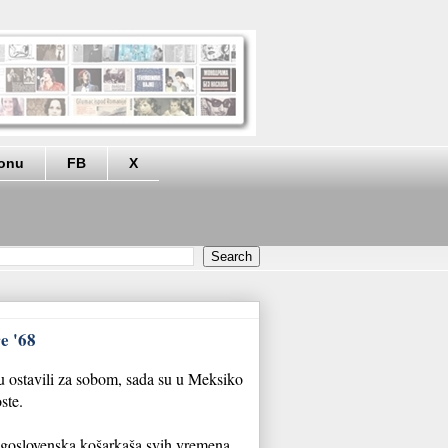
eonu
FB
X
e '68
 ostavili za sobom, sada su u Meksiko
oste.
ugoslovenska košarkaša svih vremena,