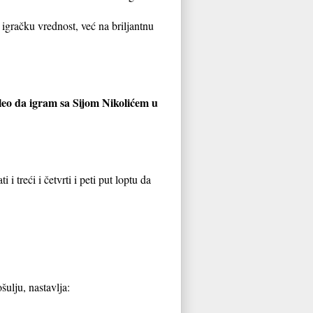
igračku vrednost, već na briljantnu
oleo da igram sa Sijom Nikolićem u
i treći i četvrti i peti put loptu da
šulju, nastavlja: