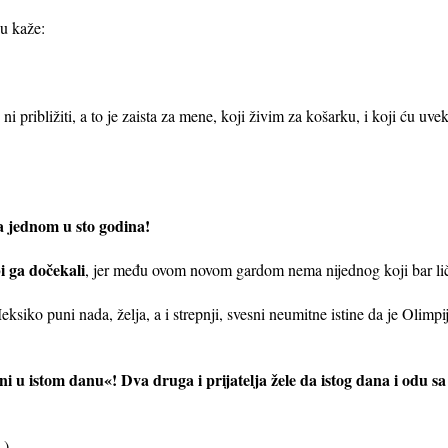
u kaže:
i približiti, a to je zaista za mene, koji živim za košarku, i koji ću uv
 jednom u sto godina!
i ga dočekali
, jer među ovom novom gardom nema nijednog koji bar lič
eksiko puni nada, želja, a i strepnji, svesni neumitne istine da je Oli
i u istom danu«! Dva druga i prijatelja žele da istog dana i odu s
.)