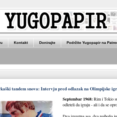
ru
Kontakt
Donirajte
Podržite Yugopapir na Patr
kaški tandem snova: Intervju pred odlazak na Olimpijske igr
Septembar 1968:
Rim i Tokio su
odleteli da igraju - ali i da se opr
Dva izuzetna asa, dva najbolja j