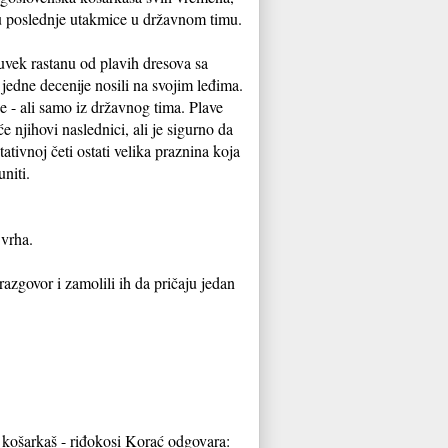
u poslednje utakmice u državnom timu.
uvek rastanu od plavih dresova sa
jedne decenije nosili na svojim leđima.
 - ali samo iz državnog tima. Plave
e njihovi naslednici, ali je sigurno da
tivnoj četi ostati velika praznina koja
niti.
 vrha.
azgovor i zamolili ih da pričaju jedan
košarkaš - riđokosi Korać odgovara: