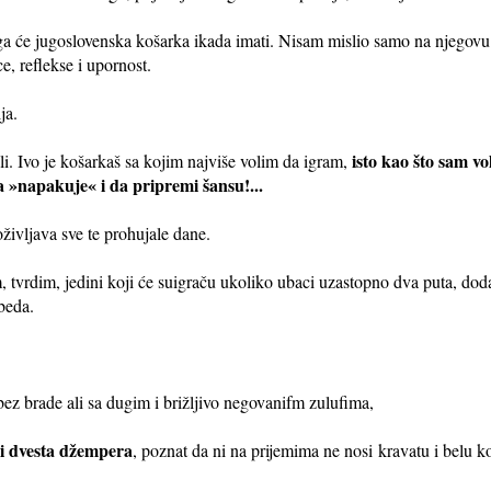
oga će jugoslovenska košarka ikada imati. Nisam mislio samo na njegovu 
e, reflekse i upornost.
ja.
isto kao što sam v
i. Ivo je košarkaš sa kojim najviše volim da igram,
»napakuje« i da pripremi šansu!...
oživljava sve te prohujale dane.
 tvrdim, jedini koji će suigraču ukoliko ubaci uzastopno dva puta, dodati 
obeda.
ez brade ali sa dugim i brižljivo negovanifm zulufima,
 i dvesta džempera
, poznat da ni na prijemima ne nosi kravatu i belu ko