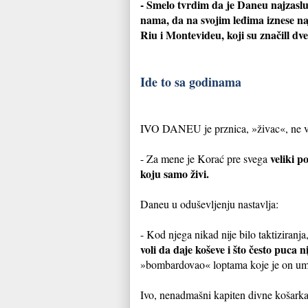
- Smelo tvrdim da je Daneu najzaslu
nama, da na svojim leđima iznese na
Riu i Montevideu, koji su značill d
Ide to sa godinama
IVO DANEU je prznica, »živac«, ne voli
veliki p
- Za mene je Korać pre svega
koju samo živi.
Daneu u oduševljenju nastavlja:
- Kod njega nikad nije bilo taktiziran
voli da daje koševe i što često puca n
»bombardovao« loptama koje je on um
Ivo, nenadmašni kapiten divne košarkaš