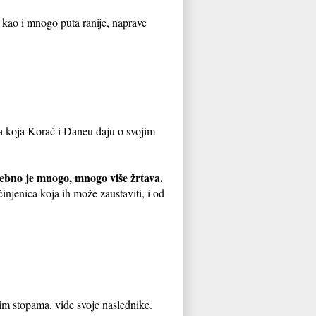
, kao i mnogo puta ranije, naprave
ja koja Korać i Daneu daju o svojim
otrebno je mnogo, mnogo više žrtava.
 činjenica koja ih može zaustaviti, i od
m stopama, vide svoje naslednike.