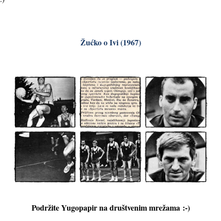
Žućko o Ivi (1967)
Podržite Yugopapir na društvenim mrežama
:-)