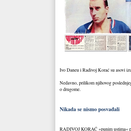
Ivo Daneu i Radivoj Korać su asovi iz
Nedavno, prilikom njihovog poslednj
o drugome.
Nikada se nismo posvađali
RADIVOJ KORAĆ »punim ustima« priča o