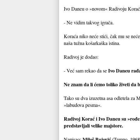
Ivo Daneu o »novom« Radivoju Korać
- Ne vidim takvog igrača.
Koraća niko neće stići, čak mu se neće n
naša tužna košarkaška istina.
Radivoj je dodao:
Ivo Daneu rađa
- Već sam rekao da se
Ne znam da li ćemo toliko živeti da b
Tako su dva izuzetna asa odletela za M
»labudova pesma«.
Radivoj Korać i Ivo Daneu su »rođen
predstavljali velike majstore.
Miloš Bojović
Napisao:
(Tempo, 1968