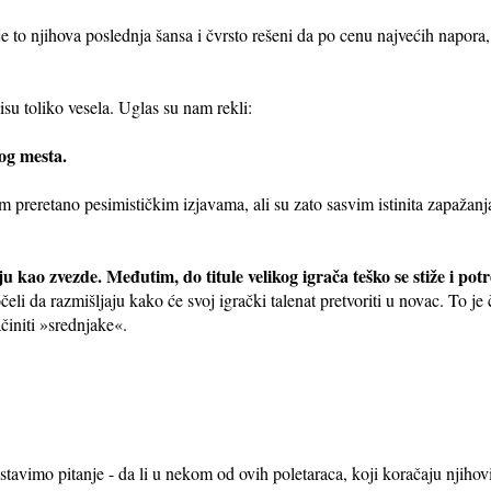
je to njihova poslednja šansa i čvrsto rešeni da po cenu najvećih napora
isu toliko vesela. Uglas su nam rekli:
tog mesta.
 preretano pesimističkim izjavama, ali su zato sasvim istinita zapažan
ju kao zvezde. Međutim, do titule velikog igrača teško se stiže i p
očeli da razmišljaju kako će svoj igrački talenat pretvoriti u novac. To je
činiti »srednjake«.
mo pitanje - da li u nekom od ovih poletaraca, koji koračaju njihovi