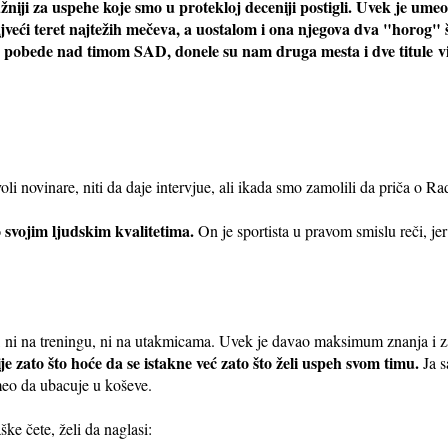
žniji za uspehe koje smo u protekloj deceniji postigli. Uvek je um
jveći teret najtežih mečeva, a uostalom i ona njegova dva "horog"
ve pobede nad timom SAD, donele su nam druga mesta i dve titule
v
 novinare, niti da daje intervjue, ali ikada smo zamolili da priča o Rad
o svojim ljudskim kvalitetima.
On je sportista u pravom smislu reči, jer
ja, ni na treningu, ni na utakmicama. Uvek je davao maksimum znanja i z
ije zato što hoće da se istakne već zato što želi uspeh svom timu.
Ja 
eo da ubacuje u koševe.
ke čete, želi da naglasi: