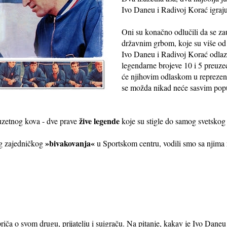
Ivo Daneu i Radivoj Korać igraj
Oni su konačno odlučili da se za
državnim grbom, koje su više od 
Ivo Daneu i Radivoj Korać odlaze
legendarne brojeve 10 i 5 preuzeć
će njihovim odlaskom u reprezenta
se možda nikad neće sasvim popu
žive legende
uzetnog kova - dve prave
koje su stigle do samog svetskog
»bivakovanja«
eg zajedničkog
u Sportskom centru, vodili smo sa njima r
 svom drugu, prijatelju i suigraču. Na pitanje, kakav je Ivo Daneu 