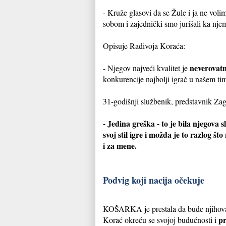
- Kruže glasovi da se Žule i ja ne volim
sobom i zajednički smo jurišali ka nje
Opisuje Radivoja Koraća:
neverovat
- Njegov najveći kvalitet je
konkurencije najbolji igrač u našem ti
31-godišnji službenik, predstavnik Za
- Jedina greška - to je bila njegova s
svoj stil igre i možda je to razlog š
i za mene.
Podvig koji nacija očekuje
KOŠARKA je prestala da bude njihova je
pr
Korać okreću se svojoj budućnosti i