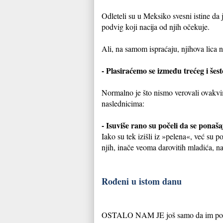
Odleteli su u Meksiko svesni istine da 
podvig koji nacija od njih očekuje.
Ali, na samom ispraćaju, njihova lica n
- Plasiraćemo se između trećeg i šes
Normalno je što nismo verovali ovakvim
naslednicima:
- Isuviše rano su počeli da se ponaša
Iako su tek izišli iz »pelena«, već su p
njih, inače veoma darovitih mladića, na
Rođeni u istom danu
OSTALO NAM JE još samo da im postavi