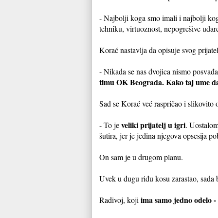
- Najbolji koga smo imali i najbolji k
tehniku, virtuoznost, nepogrešive udarc
Korać nastavlja da opisuje svog prijatel
- Nikada se nas dvojica nismo posvađal
timu OK Beograda. Kako taj ume da 
Sad se Korać već raspričao i slikovito 
veliki prijatelj u igri
- To je
. Uostalom,
šutira, jer je jedina njegova opsesija p
On sam je u drugom planu.
Uvek u dugu riđu kosu zarastao, sada b
ima samo jedno odelo -
Radivoj, koji