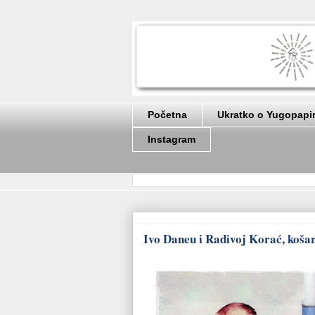
Početna
Ukratko o Yugopapi
Instagram
Ivo Daneu i Radivoj Korać, košar