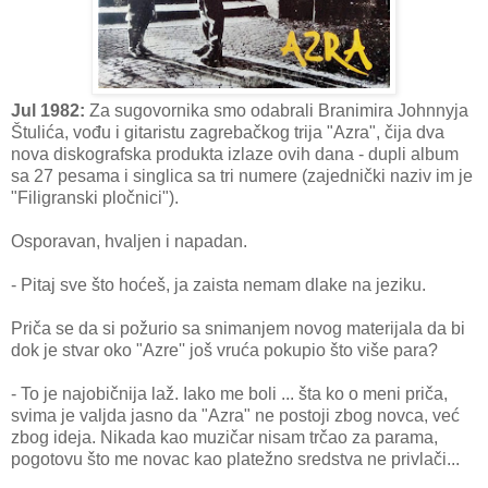
Jul 1982:
Za sugovornika smo odabrali Branimira Johnnyja
Štulića, vođu i gitaristu zagrebačkog trija "Azra", čija dva
nova diskografska produkta izlaze ovih dana - dupli album
sa 27 pesama i singlica sa tri numere (zajednički naziv im je
"Filigranski pločnici").
Osporavan, hvaljen i napadan.
- Pitaj sve što hoćeš, ja zaista nemam dlake na jeziku.
Priča se da si požurio sa snimanjem novog materijala da bi
dok je stvar oko "Azre'' još vruća pokupio što više para?
- To je najobičnija laž. Iako me boli ... šta ko o meni priča,
svima je valjda jasno da "Azra" ne postoji zbog novca, već
zbog ideja. Nikada kao muzičar nisam trčao za parama,
pogotovu što me novac kao platežno sredstva ne privlači...