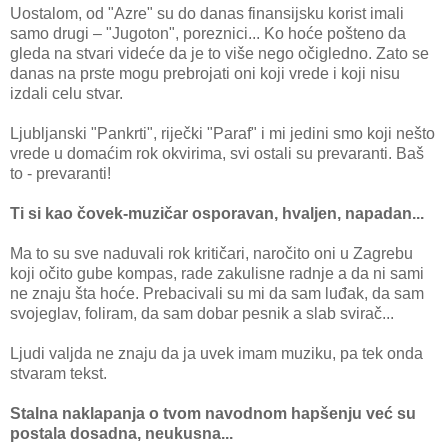
Uostalom, od "Azre" su do danas finansijsku korist imali
samo drugi – "Jugoton", poreznici... Ko hoće pošteno da
gleda na stvari videće da je to više nego očigledno. Zato se
danas na prste mogu prebrojati oni koji vrede i koji nisu
izdali celu stvar.
Ljubljanski "Pankrti", riječki "Paraf" i mi jedini smo koji nešto
vrede u domaćim rok okvirima, svi ostali su prevaranti. Baš
to - prevaranti!
Ti si kao čovek-muzičar osporavan, hvaljen, napadan...
Ma to su sve naduvali rok kritičari, naročito oni u Zagrebu
koji očito gube kompas, rade zakulisne radnje a da ni sami
ne znaju šta hoće. Prebacivali su mi da sam luđak, da sam
svojeglav, foliram, da sam dobar pesnik a slab svirač...
Ljudi valjda ne znaju da ja uvek imam muziku, pa tek onda
stvaram tekst.
Stalna naklapanja o tvom navodnom hapšenju već su
postala dosadna, neukusna...