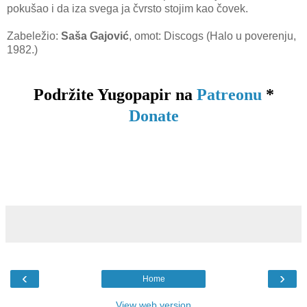
pokušao i da iza svega ja čvrsto stojim kao čovek.
Zabeležio:
Saša Gajović
, omot: Discogs (Halo u poverenju,
1982.)
Podržite Yugopapir na
Patreonu
*
Donate
‹
›
Home
View web version