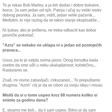
To je rekao Bob Marley, a ja bih dodao i dobre boksere,
borce. Ja sam jedan od njih. Patnja i očaj su veliki motiv
dobrog pesnika. Ja sam, vidiš, jedan veliki paćenik...
Međutim, to nije razlog da se takvo slanje eksploatiše...
Ni ljubav, ako je poštena, ne treba odbaciti kao dobar
pesnički pokretač.
"Azra" se nekako ne uklapa ni u jedan od postojećih
pravaca...
Uuuu, pa to je valjda svima jasno. Onog trenutka kada
osetim da smo ušli u neku ukalupljenost, kolotečinu...
Rasturamo se.
Znaš, mi nismo zabavljači, cirkuzaneri... To prepuštamo
drugima. "Azrin" cilj je da se izbori za svoju ideju i misao.
Misliš da si u tome uspeo kroz 68 numera koliko si
snimio za godinu dana?
E, stvarno me boli... da li sam uspeo. Bitno je da sam