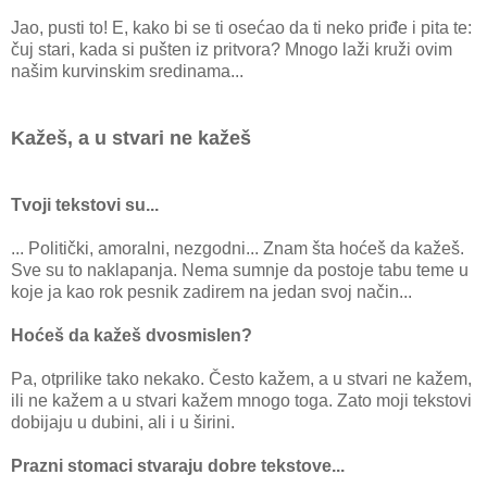
Jao, pusti to! E, kako bi se ti osećao da ti neko priđe i pita te:
čuj stari, kada si pušten iz pritvora? Mnogo laži kruži ovim
našim kurvinskim sredinama...
Kažeš, a u stvari ne kažeš
Tvoji tekstovi su...
... Politički, amoralni, nezgodni... Znam šta hoćeš da kažeš.
Sve su to naklapanja. Nema sumnje da postoje tabu teme u
koje ja kao rok pesnik zadirem na jedan svoj način...
Hoćeš da kažeš dvosmislen?
Pa, otprilike tako nekako. Često kažem, a u stvari ne kažem,
ili ne kažem a u stvari kažem mnogo toga. Zato moji tekstovi
dobijaju u dubini, ali i u širini.
Prazni stomaci stvaraju dobre tekstove...