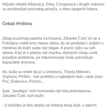
Hiljade mladih Albanaca, Srba, Crnogoraca i drugih radosno
su pozdravljali poznatog pevača, u ritmu njegovih hitova.
Čekali Prištinu
Zbog izuzetnog uspeha na Kosovu, Zdravko Čolić će se u
Pokrajinu vratiti kroz mesec dana, da se predstavi i publici u
mestima do kojih sada nije stigao. A pozivi stižu sa svih
strana. Kad je u pitanju rok muzika, domaćini imaju uvek
posebne probleme, jer interesovanje često premašuje
kapacitete dvorana.
Ali, kada su videli da je u Uroševcu, Titovoj Mitrovici,
Gnjilanu, Prištini - sve proteklo u najboljem redu, sada zovu
Peć, Đakovica, Prizren...
Ipak, "predigra" ovih koncerata nije bila jednostavna.
Zdravko Čolić nam kaže:
- U početku je bilo straha od velikog broja ljudi, u takvim