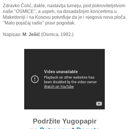
Zdravko Čolić, dakle, nastavlja turneju, pod pokroviteljstvom
naše "OSMICE", a uspeh, na dosadašnjim koncertima u
Makedoniji i na Kosovu potvrđuje da je i njegova nova ploča
"Malo pojačaj radio" pravi pogodak.
Napisao:
M. Ješić
(Osmica, 1982.)
Podržite Yugopapir