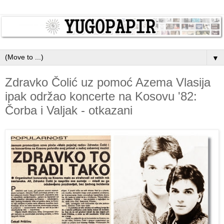
▼
Zdravko Čolić uz pomoć Azema Vlasija
ipak održao koncerte na Kosovu '82:
Čorba i Valjak - otkazani