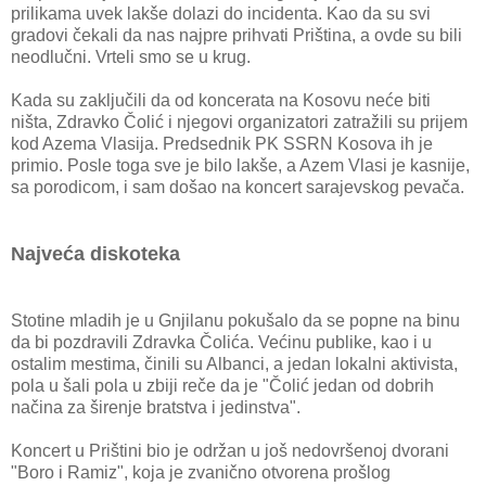
prilikama uvek lakše dolazi do incidenta. Kao da su svi
gradovi čekali da nas najpre prihvati Priština, a ovde su bili
neodlučni. Vrteli smo se u krug.
Kada su zaključili da od koncerata na Kosovu neće biti
ništa, Zdravko Čolić i njegovi organizatori zatražili su prijem
kod Azema Vlasija. Predsednik PK SSRN Kosova ih je
primio. Posle toga sve je bilo lakše, a Azem Vlasi je kasnije,
sa porodicom, i sam došao na koncert sarajevskog pevača.
Najveća diskoteka
Stotine mladih je u Gnjilanu pokušalo da se popne na binu
da bi pozdravili Zdravka Čolića. Većinu publike, kao i u
ostalim mestima, činili su Albanci, a jedan lokalni aktivista,
pola u šali pola u zbiji reče da je "Čolić jedan od dobrih
načina za širenje bratstva i jedinstva".
Koncert u Prištini bio je održan u još nedovršenoj dvorani
"Boro i Ramiz", koja je zvanično otvorena prošlog