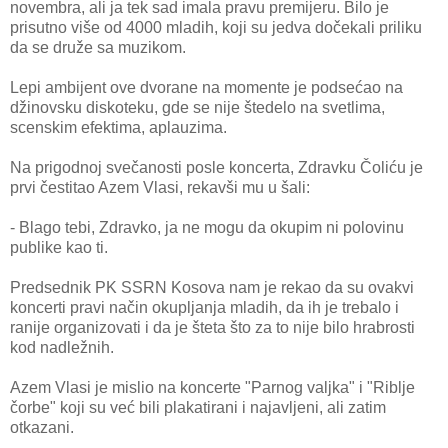
novembra, ali ja tek sad imala pravu premijeru. Bilo je
prisutno više od 4000 mladih, koji su jedva dočekali priliku
da se druže sa muzikom.
Lepi ambijent ove dvorane na momente je podsećao na
džinovsku diskoteku, gde se nije štedelo na svetlima,
scenskim efektima, aplauzima.
Na prigodnoj svečanosti posle koncerta, Zdravku Čoliću je
prvi čestitao Azem Vlasi, rekavši mu u šali:
- Blago tebi, Zdravko, ja ne mogu da okupim ni polovinu
publike kao ti.
Predsednik PK SSRN Kosova nam je rekao da su ovakvi
koncerti pravi način okupljanja mladih, da ih je trebalo i
ranije organizovati i da je šteta što za to nije bilo hrabrosti
kod nadležnih.
Azem Vlasi je mislio na koncerte "Parnog valjka" i "Riblje
čorbe" koji su već bili plakatirani i najavljeni, ali zatim
otkazani.