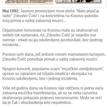
Maj 1982:
Javnom promocijom nove ploče "Malo pojačaj
radio" Zdravko Čolić i na koncertima na Kosovu potvrdio
svoj primat u našoj zabavnoj muzici...
Organizatori koncerata na Kosovu malo su strahovali od
velikih rok sastanaka. Ali, Zdravko Čolić je raspršio sve
sumnje - mladi su ga oduševljeno pozdravljali, bez ijednog
incidenta...
Ponovo ovih dana, još jednom novom mamutskom turnejom,
Zdravko Čolić potvrđuje primat u našoj zabavnoj muzici.
Njegovi koncerti, popularno zvani "muzičkim zemljotresom",
upravo su ispraćeni od hiljada mladića i devojaka na
Kosovu oduševljeno, bez i jednog incidenta.
Više od godinu dana na Kosovu nije održana ni jedna veća
zabavna muzička manifestacija, ali su se neka razumna
strahovanja pokazala potpuno neosnovanim. Može se reći
da je čak i obezbeđenje bilo nepotrebno.