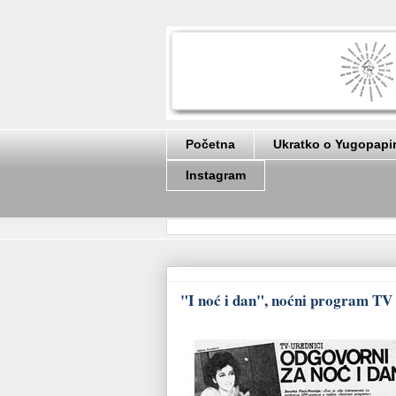
Početna
Ukratko o Yugopapi
Instagram
"I noć i dan", noćni program TV