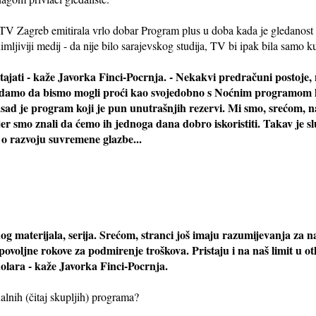
 TV Zagreb emitirala vrlo dobar Program plus u doba kada je gledanost T
ljiviji medij - da nije bilo sarajevskog studija, TV bi ipak bila samo ku
 stajati - kaže Javorka Finci-Pocrnja. - Nekakvi predračuni postoje,
nadamo da bismo mogli proći kao svojedobno s Noćnim programom k
asad je program koji je pun unutrašnjih rezervi. Mi smo, srećom, n
 jer smo znali da ćemo ih jednoga dana dobro iskoristiti. Takav je s
, o razvoju suvremene glazbe...
g materijala, serija. Srećom, stranci još imaju razumijevanja za 
ovoljne rokove za podmirenje troškova. Pristaju i na naš limit u ot
dolara - kaže Javorka Finci-Pocrnja.
alnih (čitaj skupljih) programa?