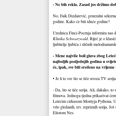
- Ne bih rekla. Zasad jos držimo do
No, Faik Dizdarević, generalni sekreta
godine. Kako će biti iduće godine?
Urednica Finci-Pocrnja informira nas d
Klinika Schwarzwald
. Riječ je o klasi
ljubitelje ljubića i sličnih melodramatsk
- Mene najviše boli glava zbog Lete
najboljih posljednjih godina u svije
će, ipak, sve biti sređeno na vrijeme
• Je li to sve što se tiče uvoza TV ser
- Da, što se tiče serija. Ali, dakako, to
filmova. Jednoga tjedna prikazivat će
Letećim cirkusom Montyja Pythona. U v
vrlo gledanih, tzv. repriznih serija. Još 
Eliotom Nes.