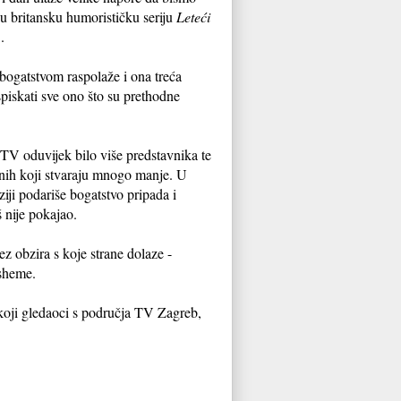
nu britansku humorističku seriju
Leteći
..
 bogatstvom raspolaže i ona treća
spiskati sve ono što su prethodne
 TV oduvijek bilo više predstavnika te
 onih koji stvaraju mnogo manje. U
iziji podariše bogatstvo pripada i
š nije pokajao.
z obzira s koje strane dolaze -
-sheme.
koji gledaoci s područja TV Zagreb,