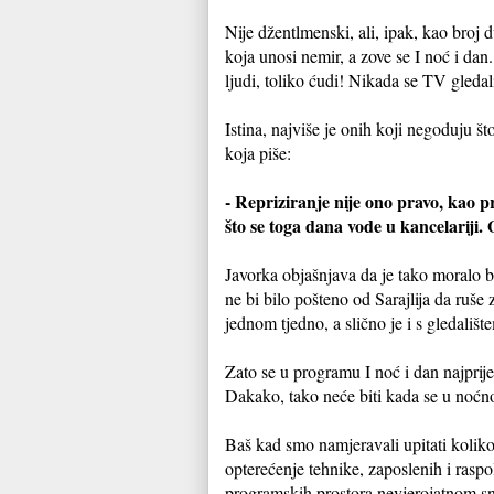
Nije džentlmenski, ali, ipak, kao broj 
koja unosi nemir, a zove se I noć i dan
ljudi, toliko ćudi! Nikada se TV gledal
Istina, najviše je onih koji negoduju š
koja piše:
- Repriziranje nije ono pravo, kao
što se toga dana vode u kancelariji.
Javorka objašnjava da je tako moralo b
ne bi bilo pošteno od Sarajlija da ruš
jednom tjedno, a slično je i s gledališt
Zato se u programu I noć i dan najprij
Dakako, tako neće biti kada se u noćno
Baš kad smo namjeravali upitati koliko
opterećenje tehnike, zaposlenih i ras
programskih prostora nevjerojatnom sn