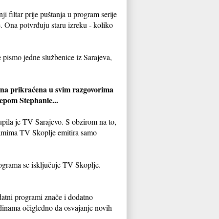
 filtar prije puštanja u program serije
e. Ona potvrđuju staru izreku - koliko
je pismo jedne službenice iz Sarajeva,
dena prikraćena u svim razgovorima
jepom Stephanie...
upila je TV Sarajevo. S obzirom na to,
ogramima TV Skoplje emitira samo
rograma se isključuje TV Skoplje.
datni programi znače i dodatno
odinama očigledno da osvajanje novih