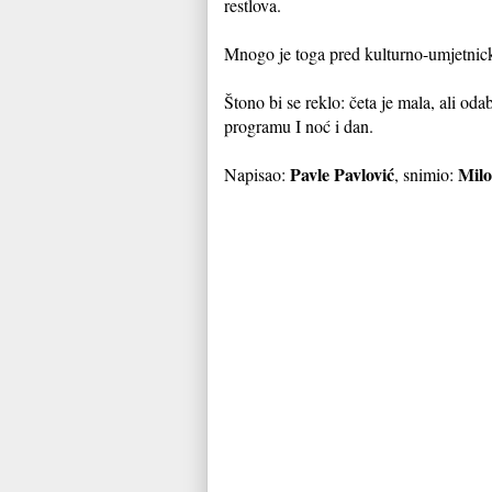
restlova.
Mnogo je toga pred kulturno-umjetnic
Štono bi se reklo: četa je mala, ali oda
programu I noć i dan.
Pavle Pavlović
Milo
Napisao:
, snimio: