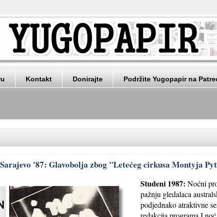
ru
Kontakt
Donirajte
Podržite Yugopapir na Patr
 Sarajevo '87: Glavobolja zbog "Letećeg cirkusa Montyja Py
Studeni 1987:
Noćni pro
pažnju gledalaca austral
podjednako atraktivne se
redakcija programa I noć