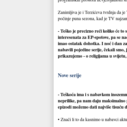
Zanimljiva je i Terzićeva tvrdnja da je
počinje puna sezona, kad je TV najzanim
- Teško je precizno reći koliko će to
interesenata za EP-spotove, pa se 
imao ostatak dohotka. I noć i dan z
nabavili pojedine serije, čekali smo,
prikazujemo - o religijama u svijetu
Nove serije
- Teškoća ima i s nabavkom inozemno
neprilike, pa nam daju maksimalno p
epizodi možemo dati najviše tisuću 
• Znači li to da kasnimo u nabavci aktu