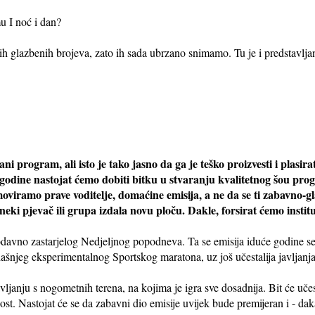
u I noć i dan?
h glazbenih brojeva, zato ih sada ubrzano snimamo. Tu je i predstavlja
ni program, ali isto je tako jasno da ga je teško proizvesti i plasir
 godine nastojat ćemo dobiti bitku u stvaranju kvalitetnog šou p
viramo prave voditelje, domaćine emisija, a ne da se ti zabavno-gl
eki pjevač ili grupa izdala novu ploču. Dakle, forsirat ćemo institu
 odavno zastarjelog Nedjeljnog popodneva. Ta se emisija iduće godine se
sadašnjeg eksperimentalnog Sportskog maratona, uz još učestalija javljan
ljanju s nogometnih terena, na kojima je igra sve dosadnija. Bit će učes
st. Nastojat će se da zabavni dio emisije uvijek bude premijeran i - daka