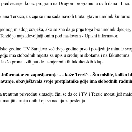
 predvečerje, kolaž-program na Drugom programu, a ovih dana - I noć 
dana Terzića, uz čije se ime sada navodi titula: glavni urednik kultu
za jednog mladog čovjeka, ako se zna da je prije toga bio urednik dječje
rzić je najzadovoljniji onim pod naslovom - Upisni informator.
ske godine, TV Sarajevo već dvije godine prve i posljednje minute svo
gdje ima slobodnih mjesta za upis u srednjim školama i na fakultetima. 
lakše pronalazili put do usmjerenih ili fakultetskih klupa.
-informator za zapošljavanje... - kaže Terzić. - Što mislite, koliko b
avanje, obavještavala svoje pretplatnike gdje ima slobodnih radnih 
trenutnu privrednu situaciju čini se da će i TV i Terzić morati još malo p
umanjiti armiju onih koji se nadaju zaposlenju.