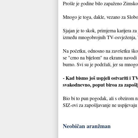
Prošle je godine bilo zapaženo Zimsko
Mnogo je toga, dakle, vezano za Slobo
Sjajan je to skok, primjerna karijera 
između mnogobrojnih TV-osvježenja, Te
Na početku, odnosno na završetku škol
se "crno na bijelom" na ekranu navodi 
burno. Svi su je podržali, jer su mnogo 
- Kad bismo još uspjeli ostvariti i TV
svakodnevno, poput biroa za zapošlj
Bio bi to pun pogodak, ali s obzirom na 
SIZ-ovi za zapošljavanje ne uspijevaju 
Neobičan aranžman