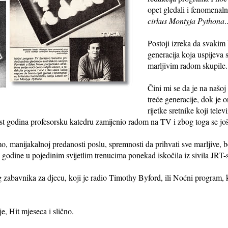
opet gledali i fenomenal
cirkus Montyja Pythona
.
Postoji izreka da svakim
generacija koja uspijeva 
marljivim radom skupile.
Čini mi se da je na našoj
treće generacije, dok je
rijetke sretnike koji telev
šest godina profesorsku katedru zamijenio radom na TV i zbog toga se jo
, manijakalnoj predanosti poslu, spremnosti da prihvati sve marljive, be
ri godine u pojedinim svijetlim trenucima ponekad iskočila iz sivila JRT
 zabavnika za djecu, koji je radio Timothy Byford, ili Noćni program, 
je, Hit mjeseca i slično.