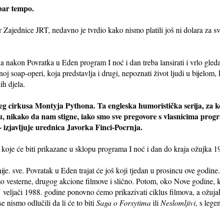
bar tempo.
r Zajednice JRT, nedavno je tvrdio kako nismo platili još ni dolara za s
a nakon Povratka u Eden program I noć i dan treba lansirati i vrlo gled
čnoj soap-operi, koja predstavlja i drugi, nepoznati život ljudi u bijelom, 
ih djela.
ćeg cirkusa Montyja Pythona. Ta engleska humoristička serija, za k
tu, nikako da nam stigne, iako smo sve pregovore s vlasnicima prog
 - izjavljuje urednica Javorka Finci-Pocrnja.
ija koje će biti prikazane u sklopu programa I noć i dan do kraja ožujka 
 nije. sve. Povratak u Eden trajat će još koji tjedan u prosincu ove godine. 
mo vesterne, drugog akcione filmove i slično. Potom, oko Nove godine
eljači 1988. godine ponovno ćemo prikazivati ciklus filmova, a ožujak 
se nismo odlučili da li će to biti
Saga o Forsytima
ili
Neslomljivi
, s leg