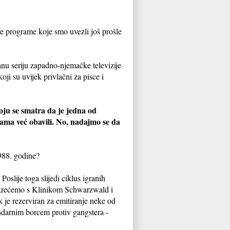
ve programe koje smo uvezli još prošle
anu seriju zapadno-njemačke televizije
koji su uvijek privlačni za pisce i
oju se smatra da je jedna od
rama već obavili. No, nadajmo se da
1988. godine?
Poslije toga slijedi ciklus igranih
, krećemo s Klinikom Schwarzwald i
je rezerviran za emitiranje neke od
endarnim borcem protiv gangstera -