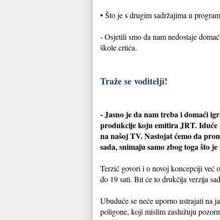
• Što je s drugim sadržajima u program
- Osjetili smo da nam nedostaje domaći
škole crtića.
Traže se voditelji!
- Jasno je da nam treba i domaći igra
produkcije koju emitira JRT. Iduće
na našoj TV. Nastojat ćemo da promo
sada, snimaju samo zbog toga što je n
Terzić govori i o novoj koncepciji već
do 19 sati. Bit će to drukčija verzija 
Ubuduće se neće uporno ustrajati na jav
poligone, koji mislim zaslužuju pozorno