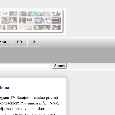
eonu
FB
X
thona"
gram TV Sarajevo trenutno privlači
skom serijom
Povratak u Eden
. Nove,
rije moći ćemo vidjeti uskoro, a
 i dan ulaže velike napore da bismo