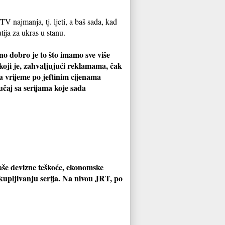
V najmanja, tj. ljeti, a baš sada, kad
tija za ukras u stanu.
 no dobro je to što imamo sve više
oji je, zahvaljujući reklamama, čak
a vrijeme po jeftinim cijenama
lučaj sa serijama koje sada
naše devizne teškoće, ekonomske
kupljivanju serija. Na nivou JRT, po