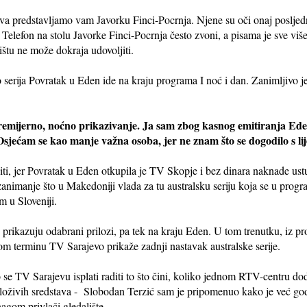
dva predstavljamo vam Javorku Finci-Pocrnja. Njene su oči onaj posljednji
. Telefon na stolu Javorke Finci-Pocrnja često zvoni, a pisama je sve viš
ištu ne može dokraja udovoljiti.
to serija Povratak u Eden ide na kraju programa I noć i dan. Zanimljivo 
 premijerno, noćno prikazivanje. Ja sam zbog kasnog emitiranja E
 Osjećam se kao manje važna osoba, jer ne znam što se dogodilo s li
iti, jer Povratak u Eden otkupila je TV Skopje i bez dinara naknade ust
e zanimanje što u Makedoniji vlada za tu australsku seriju koja se u pr
em u Sloveniji.
e prikazuju odabrani prilozi, pa tek na kraju Eden. U tom trenutku, iz p
m terminu TV Sarajevo prikaže zadnji nastavak australske serije.
 se TV Sarajevu isplati raditi to što čini, koliko jednom RTV-centru do
položivih sredstava - Slobodan Terzić sam je pripomenuo kako je već g
agom privlači gledalište.