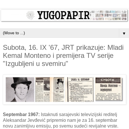
▼
Subota, 16. IX '67, JRT prikazuje: Mladi
Kemal Monteno i premijera TV serije
"Izgubljeni u svemiru"
Septembar 1967:
Istaknuti sarajevski televizijski reditelj
Aleksandar Jevđević pripremio nam je za 16. septembar
novu zanimljivu emisiju, po svemu sudeći revijalne vrste.