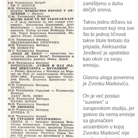
zamišljenu u duhu
dečjih snova.
Takvu jednu državu sa
suverenom koji ima sve
što bi jednoj ličnosti
takve titule trebalo da
pripada, Aleksandar
Jevđević je upotrebio
kao okvir za svoju
emisiju.
Glavna uloga poverena
je Zvonku Markoviću.
On je već postao
"suveren" u
sarajevskom studiju, jer
gotovo da nema emisije
sa glumačkim
ansamblom u kojoj
Zvonko Marković nije