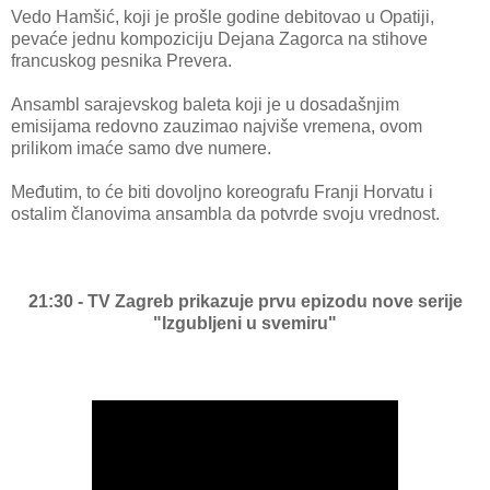
Vedo Hamšić, koji je prošle godine debitovao u Opatiji,
pevaće jednu kompoziciju Dejana Zagorca na stihove
francuskog pesnika Prevera.
Ansambl sarajevskog baleta koji je u dosadašnjim
emisijama redovno zauzimao najviše vremena, ovom
prilikom imaće samo dve numere.
Međutim, to će biti dovoljno koreografu Franji Horvatu i
ostalim članovima ansambla da potvrde svoju vrednost.
21:30 - TV Zagreb prikazuje prvu epizodu nove serije
"Izgubljeni u svemiru"