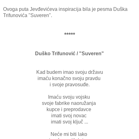
Ovoga puta Jevđevićeva inspiracija bila je pesma Duška
Trifunovića "Suveren".
*****
Duško Trifunović / "Suveren"
Kad budem imao svoju državu
imaću konačno svoju pravdu
i svoje pravosuđe.
Imaću svoju vojsku
svoje fabrike naoružanja
kupce i preprodavce
imati svoj novac
imati svoj ključ ...
Neće mi biti lako