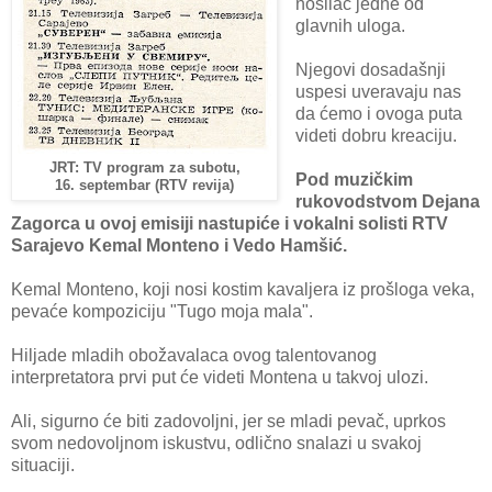
nosilac jedne od
glavnih uloga.
Njegovi dosadašnji
uspesi uveravaju nas
da ćemo i ovoga puta
videti dobru kreaciju.
JRT: TV program za subotu,
Pod muzičkim
16. septembar (RTV revija)
rukovodstvom Dejana
Zagorca u ovoj emisiji nastupiće i vokalni solisti RTV
Sarajevo Kemal Monteno i Vedo Hamšić.
Kemal Monteno, koji nosi kostim kavaljera iz prošloga veka,
pevaće kompoziciju "Tugo moja mala".
Hiljade mladih obožavalaca ovog talentovanog
interpretatora prvi put će videti Montena u takvoj ulozi.
Ali, sigurno će biti zadovoljni, jer se mladi pevač, uprkos
svom nedovoljnom iskustvu, odlično snalazi u svakoj
situaciji.