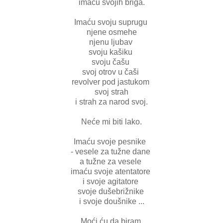
imaću svojih briga.
Imaću svoju suprugu
njene osmehe
njenu ljubav
svoju kašiku
svoju čašu
svoj otrov u čaši
revolver pod jastukom
svoj strah
i strah za narod svoj.
Neće mi biti lako.
Imaću svoje pesnike
- vesele za tužne dane
a tužne za vesele
imaću svoje atentatore
i svoje agitatore
svoje dušebrižnike
i svoje doušnike ...
Moći ću da biram