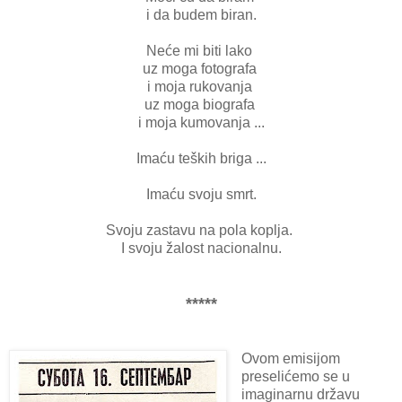
i da budem biran.
Neće mi biti lako
uz moga fotografa
i moja rukovanja
uz moga biografa
i moja kumovanja ...
Imaću teških briga ...
Imaću svoju smrt.
Svoju zastavu na pola koplja.
I svoju žalost nacionalnu.
*****
Ovom emisijom
preselićemo se u
imaginarnu državu