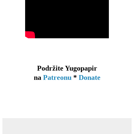
Podržite Yugopapir
na
Patreonu
*
Donate