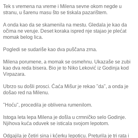
Tek s vremena na vreme i Milena sevne okom negde u
stranu, u šarenu masu što se tiskala pazarištem.
A onda kao da se skamenila na mestu. Gledala je kao da
očima ne veruje. Deset koraka ispred nje stajao je plećat
momak belog lica.
Pogledi se sudariše kao dva puščana zrna.
Milena porumene, a momak se osmehnu. Ukazaše se zubi
kao dva reda bisera. Bio je to Niko Leković iz Godinja kod
Virpazara.
Ubrzo su došli prosci. Ćaća Mišur je rekao "da", a onda je
došao red na Milenu.
"Hoću", procedila je oblivena rumenilom.
Istoga leta lepa Milena je došla u crmničko selo Godinje.
Njihova kuća oduvek se isticala svojom lepotom.
Odgajila je četiri sina i kćerku lepoticu. Preturila je tri rata i