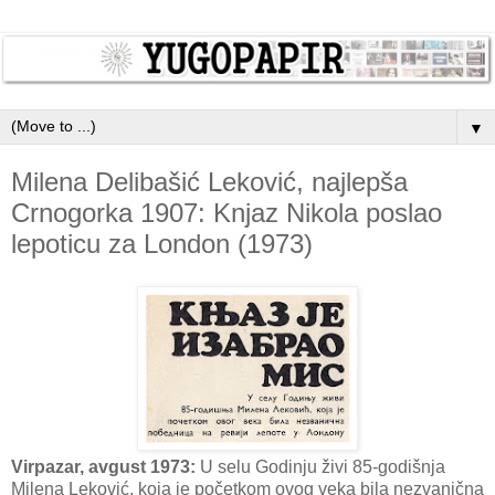
▼
Milena Delibašić Leković, najlepša
Crnogorka 1907: Knjaz Nikola poslao
lepoticu za London (1973)
Virpazar, avgust 1973:
U selu Godinju živi 85-godišnja
Milena Leković, koja je početkom ovog veka bila nezvanična