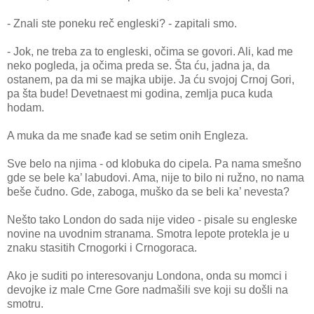
- Znali ste poneku reč engleski? - zapitali smo.
- Jok, ne treba za to engleski, očima se govori. Ali, kad me
neko pogleda, ja očima preda se. Šta ću, jadna ja, da
ostanem, pa da mi se majka ubije. Ja ću svojoj Crnoj Gori,
pa šta bude! Devetnaest mi godina, zemlja puca kuda
hodam.
A muka da me snađe kad se setim onih Engleza.
Sve belo na njima - od klobuka do cipela. Pa nama smešno
gde se bele ka’ labudovi. Ama, nije to bilo ni ružno, no nama
beše čudno. Gde, zaboga, muško da se beli ka’ nevesta?
Nešto tako London do sada nije video - pisale su engleske
novine na uvodnim stranama. Smotra lepote protekla je u
znaku stasitih Crnogorki i Crnogoraca.
Ako je suditi po interesovanju Londona, onda su momci i
devojke iz male Crne Gore nadmašili sve koji su došli na
smotru.