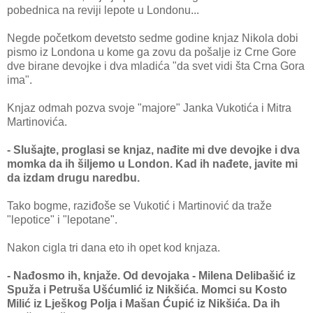
pobednica na reviji lepote u Londonu...
Negde početkom devetsto sedme godine knjaz Nikola dobi
pismo iz Londona u kome ga zovu da pošalje iz Crne Gore
dve birane devojke i dva mladića "da svet vidi šta Crna Gora
ima".
Knjaz odmah pozva svoje "majore" Janka Vukotića i Mitra
Martinovića.
- Slušajte, proglasi se knjaz, nađite mi dve devojke i dva
momka da ih šiljemo u London. Kad ih nađete, javite mi
da izdam drugu naredbu.
Tako bogme, raziđoše se Vukotić i Martinović da traže
"lepotice" i "lepotane".
Nakon cigla tri dana eto ih opet kod knjaza.
- Nađosmo ih, knjaže. Od devojaka - Milena Delibašić iz
Spuža i Petruša Ušćumlić iz Nikšića. Momci su Kosto
Milić iz Lješkog Polja i Mašan Ćupić iz Nikšića. Da ih