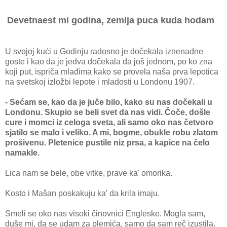
Devetnaest mi godina, zemlja puca kuda hodam
U svojoj kući u Godinju radosno je dočekala iznenadne
goste i kao da je jedva dočekala da još jednom, po ko zna
koji put, ispriča mlađima kako se provela naša prva lepotica
na svetskoj izložbi lepote i mladosti u Londonu 1907.
- Sećam se, kao da je juče bilo, kako su nas dočekali u
Londonu. Skupio se beli svet da nas vidi. Čoče, došle
cure i momci iz celoga sveta, ali samo oko nas četvoro
sjatilo se malo i veliko. A mi, bogme, obukle robu zlatom
prošivenu. Pletenice pustile niz prsa, a kapice na čelo
namakle.
Lica nam se bele, obe vitke, prave ka' omorika.
Kosto i Mašan poskakuju ka' da krila imaju.
Smeli se oko nas visoki činovnici Engleske. Mogla sam,
duše mi, da se udam za plemića, samo da sam reč izustila.