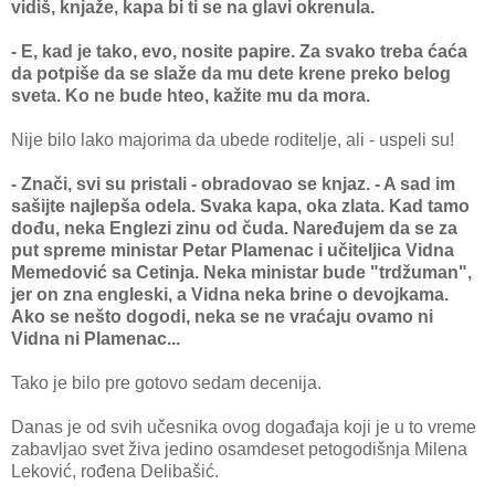
vidiš, knjaže, kapa bi ti se na glavi okrenula.
- E, kad je tako, evo, nosite papire. Za svako treba ćaća
da potpiše da se slaže da mu dete krene preko belog
sveta. Ko ne bude hteo, kažite mu da mora.
Nije bilo lako majorima da ubede roditelje, ali - uspeli su!
- Znači, svi su pristali - obradovao se knjaz. - A sad im
sašijte najlepša odela. Svaka kapa, oka zlata. Kad tamo
dođu, neka Englezi zinu od čuda. Naređujem da se za
put spreme ministar Petar Plamenac i učiteljica Vidna
Memedović sa Cetinja. Neka ministar bude "trdžuman",
jer on zna engleski, a Vidna neka brine o devojkama.
Ako se nešto dogodi, neka se ne vraćaju ovamo ni
Vidna ni Plamenac...
Tako je bilo pre gotovo sedam decenija.
Danas je od svih učesnika ovog događaja koji je u to vreme
zabavljao svet živa jedino osamdeset petogodišnja Milena
Leković, rođena Delibašić.