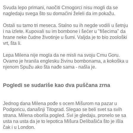
Svuda lepo primani, naočiti Crnogorci nisu mogli da se
nagledaju svega što su domaćini želeli da im pokažu.
Ostali su tamo tri meseca. Stalno su ih negde vodili u šetnju
i na izlete. Kupovali su im bombone i šećer u "fišecima" da
hrane neke čudne životinje u šumi. Valjda je to bio zoološki
vrt, šta li.
Lepa Milena nije mogla da ne misli na svoju Crnu Goru.
Ovamo je hranila englesku živinu bombonama, a kokoška u
njenom Spužu ako šta nađe sama - našla je.
Pogledi se sudariše kao dva puščana zrna
Jednog dana Milena pođe s ocem Mišurom na pazar u
Podgoricu, današnji Titograd. Slegao se beli svet sa svih
strana. Milena oborila pogled. Svi je gledaju, pronelo se sa
usta na usta da je to lepotica Mišura Delibašića što je išla
čak i u London.