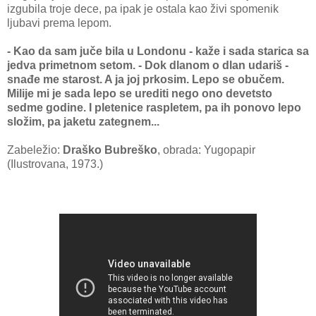
izgubila troje dece, pa ipak je ostala kao živi spomenik
ljubavi prema lepom.
- Kao da sam juče bila u Londonu - kaže i sada starica sa
jedva primetnom setom. - Dok dlanom o dlan udariš -
snađe me starost. A ja joj prkosim. Lepo se obučem.
Milije mi je sada lepo se urediti nego ono devetsto
sedme godine. I pletenice raspletem, pa ih ponovo lepo
složim, pa jaketu zategnem...
Zabeležio:
Draško Bubreško
, obrada: Yugopapir
(Ilustrovana, 1973.)