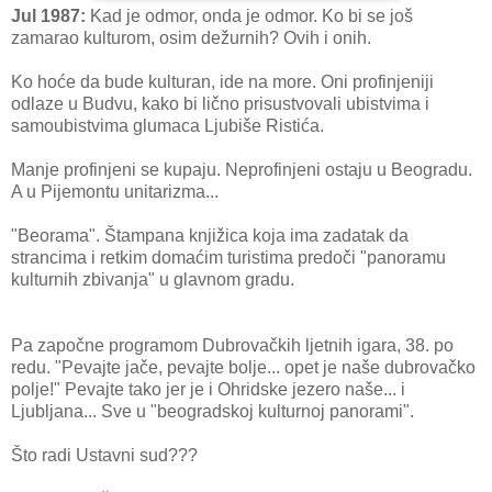
Jul 1987:
Kad je odmor, onda je odmor. Ko bi se još
zamarao kulturom, osim dežurnih? Ovih i onih.
Ko hoće da bude kulturan, ide na more. Oni profinjeniji
odlaze u Budvu, kako bi lično prisustvovali ubistvima i
samoubistvima glumaca Ljubiše Ristića.
Manje profinjeni se kupaju. Neprofinjeni ostaju u Beogradu.
A u Pijemontu unitarizma...
"Beorama". Štampana knjižica koja ima zadatak da
strancima i retkim domaćim turistima predoči "panoramu
kulturnih zbivanja" u glavnom gradu.
Pa započne programom Dubrovačkih ljetnih igara, 38. po
redu. "Pevajte jače, pevajte bolje... opet je naše dubrovačko
polje!" Pevajte tako jer je i Ohridske jezero naše... i
Ljubljana... Sve u "beogradskoj kulturnoj panorami".
Što radi Ustavni sud???