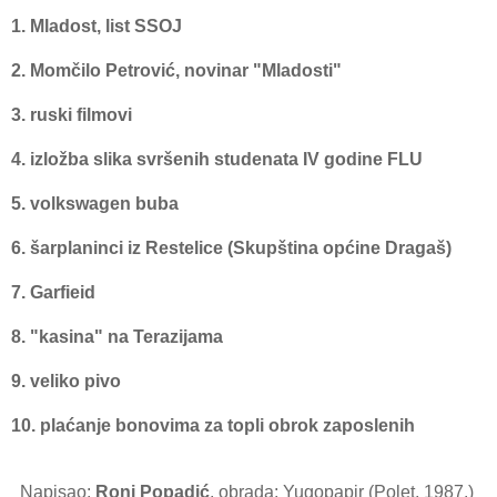
1. Mladost, list SSOJ
2. Momčilo Petrović, novinar "Mladosti"
3. ruski filmovi
4. izložba slika svršenih studenata IV godine FLU
5. volkswagen buba
6. šarplaninci iz Restelice (Skupština općine Dragaš)
7. Garfieid
8. "kasina" na Terazijama
9. veliko pivo
10. plaćanje bonovima za topli obrok zaposlenih
Napisao:
Roni Popadić
, obrada: Yugopapir (Polet, 1987.)