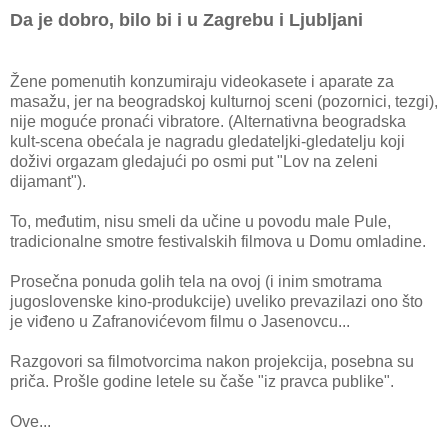
Da je dobro, bilo bi i u Zagrebu i Ljubljani
Žene pomenutih konzumiraju videokasete i aparate za
masažu, jer na beogradskoj kulturnoj sceni (pozornici, tezgi),
nije moguće pronaći vibratore. (Alternativna beogradska
kult-scena obećala je nagradu gledateljki-gledatelju koji
doživi orgazam gledajući po osmi put "Lov na zeleni
dijamant").
To, međutim, nisu smeli da učine u povodu male Pule,
tradicionalne smotre festivalskih filmova u Domu omladine.
Prosečna ponuda golih tela na ovoj (i inim smotrama
jugoslovenske kino-produkcije) uveliko prevazilazi ono što
je viđeno u Zafranovićevom filmu o Jasenovcu...
Razgovori sa filmotvorcima nakon projekcija, posebna su
priča. Prošle godine letele su čaše "iz pravca publike".
Ove...