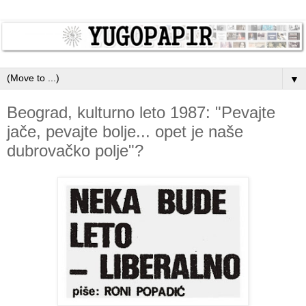
▼
Beograd, kulturno leto 1987: "Pevajte
jače, pevajte bolje... opet je naše
dubrovačko polje"?