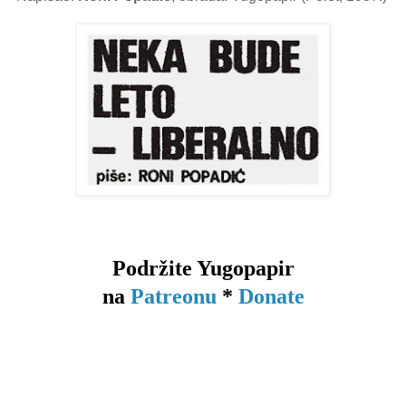
Podržite Yugopapir
na
Patreonu
*
Donate