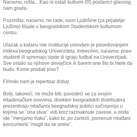
Naravno, ništa... Kao ni ostali kulturni (!!!) poslanici glavnog
nam grada.
Pozorišta, naravno, ne rade, osim Ljubišine (za prijatelje:
Ljušine) filijale u beogradskom Studentskom kulturnom
centru.
Ulazak u kafanu iste institucije uslovljen je posedovanjem
indexa beogradskog Univerziteta. Imbecilno, naravno; pravi
studenti ili spremaju ispite ili igraju fudbal na Univerzijadi.
Sve ostalo su njihove devojčice ili barem one što bi htele da
budu. Kome prodati pivo?
Filmski nam je repertoar dobar.
Bolji, takoreći, ne može biti; povodeći se za svojim
mladenačkim snovima, direktori beogradskih distributera
prezentiraju mlađanoj beogradskoj publici sočinjenija u
kojima se "ona stvar" vidi kroz razmaknute zavese, a onda
ide "menjamo traku", kako bi, po zamisli, pomenuti mlađani
konzumenti "mogli da se smire".