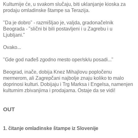
Kulturnije će, u svakom slučaju, biti uklanjanje kioska za
prodaju omladinske štampe sa Terazija.
"Da je dobro" - razmišljao je, valjda, gradonačelnik
Beograda - "slični bi bili postavljeni i u Zagrebu i u
Ljubljani."
Ovako...
"Gde god nađeš zgodno mesto oper/sk/u posadi..."
Beograd, inače, dobija Knez Mihajlovu popločenu
mermerom, ali Zagrepčani najbolje znaju koliko to malo
doprinosi kulturi. Dobijaju i Trg Marksa i Engelsa, namenjen
kulturnim zbivanjima i prodajama. Ostaje da se vidi!
OUT
1. čitanje omladinske štampe iz Slovenije