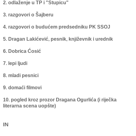
2. odlaženje u TP i "Stupicu"
3. razgovori o Šajberu
4. razgovori o budućem predsedniku PK SSOJ
5. Dragan Lakićević, pesnik, književnik i urednik
6. Dobrica Ćosić
7. lepi ljudi
8. mladi pesnici
9. domaći filmovi
10. pogled kroz prozor Dragana Ogurlića (i riječka
literarna scena uopšte)
IN