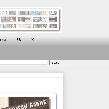
eonu
FB
X