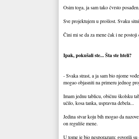
Osim toga, ja sam tako čvrsto posađen
Sve projektujem u prošlost. Svaku sitn
Čini mi se da za mene čak i ne postoji 
Ipak, pokušali ste... Šta ste hteli?
- Svaka strast, a ja sam bio njome vo
mogao objasniti na primeru jednog proje
Imam jednu tablicu, običnu školsku ta
učilo, kosa tanka, uspravna debela...
Jedina stvar koju bih mogao da nazove
on reguliše mene.
U tome je bio nesporazum: govorili su d