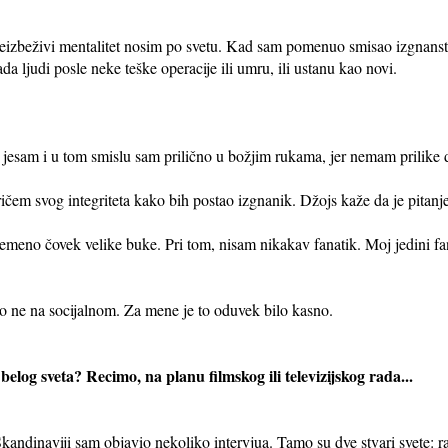
neizbeživi mentalitet nosim po svetu. Kad sam pomenuo smisao izgnanst
da ljudi posle neke teške operacije ili umru, ili ustanu kao novi.
 jesam i u tom smislu sam prilično u božjim rukama, jer nemam prilik
ičem svog integriteta kako bih postao izgnanik. Džojs kaže da je pitanje i
remeno čovek velike buke. Pri tom, nisam nikakav fanatik. Moj jedini 
ko ne na socijalnom. Za mene je to oduvek bilo kasno.
elog sveta? Recimo, na planu filmskog ili televizijskog rada...
kandinaviji sam objavio nekoliko intervjua. Tamo su dve stvari svete: r