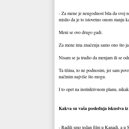
- Za mene je neugodnost bila da svoj 
mislio da je to istovetno onom stanju ka
Meni se ovo drugo gadi.
Za mene ima značenja samo ono što ja
Nisam se ja trudio da menjam ili se odr
Ta tišina, to ne podnosim, jer sam pov
načinim najviše što mogu.
I to opet na instinktivnom planu, nika
Kakva su vaša poslednja iskustva iz b
- Radili smo jedan film u Kanadi, a u S