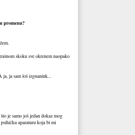
upnu promenu?
ažem.
m strašnom skoku sve okrenem naopako
ja, ja sam loš izgnanink...
 što je samo još jedan dokaz mog
 psihičku aparaturu koja bi mi