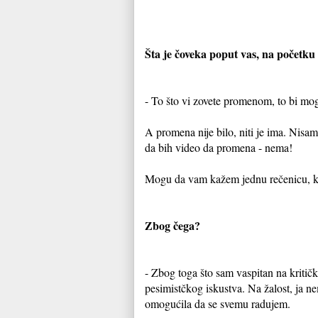
Šta je čoveka poput vas, na početku
- To što vi zovete promenom, to bi mo
A promena nije bilo, niti je ima. Nis
da bih video da promena - nema!
Mogu da vam kažem jednu rečenicu, koja
Zbog čega?
- Zbog toga što sam vaspitan na kriti
pesimistčkog iskustva. Na žalost, ja n
omogućila da se svemu radujem.