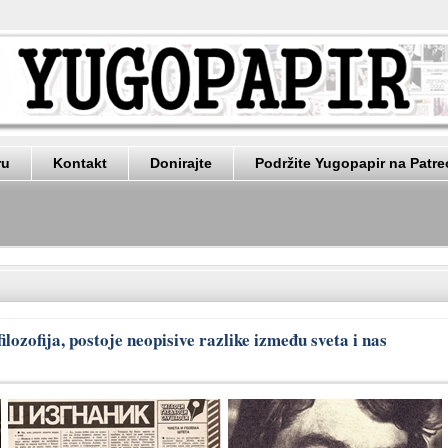
ru
Kontakt
Donirajte
Podržite Yugopapir na Patr
lozofija, postoje neopisive razlike između sveta i nas