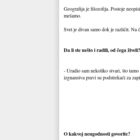
Geografija je filozofija. Postoje neopi
mešamo.
Svet je divan samo dok je različit. Na 
Da li ste nešto i radili, od čega živeli
- Uradio sam nekoliko stvari, što tamo 
izgnanstva pravi su podstrekači za zapi
O kakvoj neugodnosti govorite?