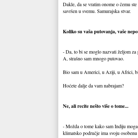
Dakle, da se vratim onome o čemu ste me
savršen u svemu. Samurajska stvar.
Koliko su vaša putovanja, vaše nepot
- Da, to bi se moglo nazvati željom z
A, strašno sam mnogo putovao.
Bio sam u Americi, u Aziji, u Africi, b
Hoćete dalje da vam nabrajam?
Ne, ali recite nešto više o tome...
- Možda o tome kako sam Indiju mogao 
klimatsko područje ima svoju osobenu fi