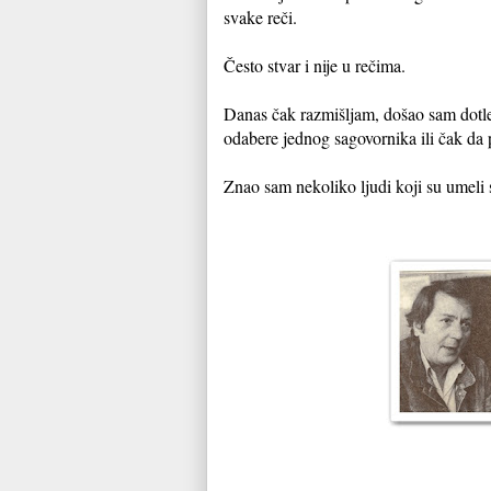
svake reči.
Često stvar i nije u rečima.
Danas čak razmišljam, došao sam dotle,
odabere jednog sagovornika ili čak da
Znao sam nekoliko ljudi koji su umeli 