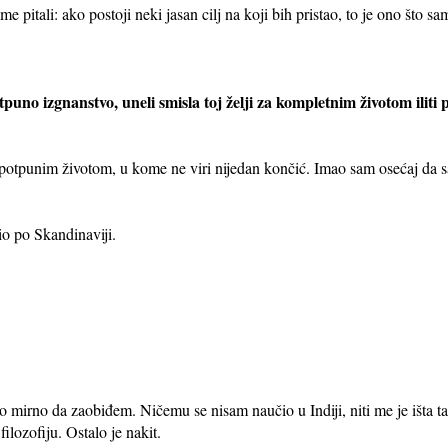
 pitali: ako postoji neki jasan cilj na koji bih pristao, to je ono što sa
puno izgnanstvo, uneli smisla toj želji za kompletnim životom iliti
a potpunim životom, u kome ne viri nijedan končić. Imao sam osećaj da 
io po Skandinaviji.
mirno da zaobiđem. Ničemu se nisam naučio u Indiji, niti me je išta t
lozofiju. Ostalo je nakit.