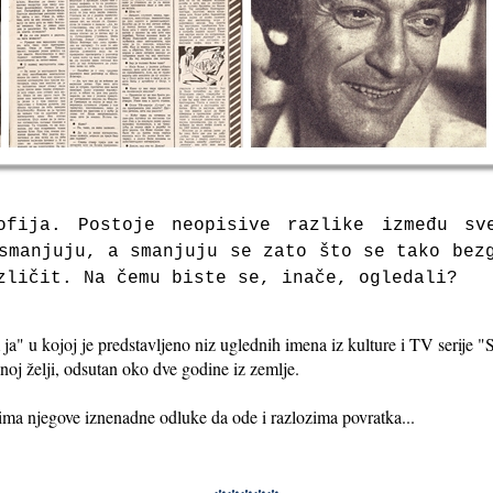
ofija. Postoje neopisive razlike između s
smanjuju, a smanjuju se zato što se tako bez
zličit. Na čemu biste se, inače, ogledali?
ja" u kojoj je predstavljeno niz uglednih imena iz kulture i TV serije "
noj želji, odsutan oko dve godine iz zemlje.
ima njegove iznenadne odluke da ode i razlozima povratka...