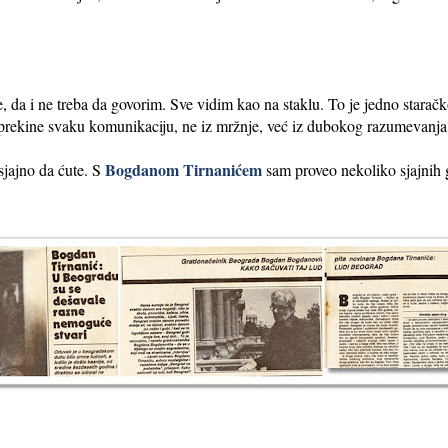
 da i ne treba da govorim. Sve vidim kao na staklu. To je jedno starač
 prekine svaku komunikaciju, ne iz mržnje, već iz dubokog razumevanja
Bogdanom Tirnanićem
sjajno da ćute. S
sam proveo nekoliko sjajnih g