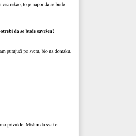
m već rekao, to je napor da se bude
 potrebi da se bude savršen?
sam putujući po svetu, bio na domaku.
amo privuklo. Mislim da svako