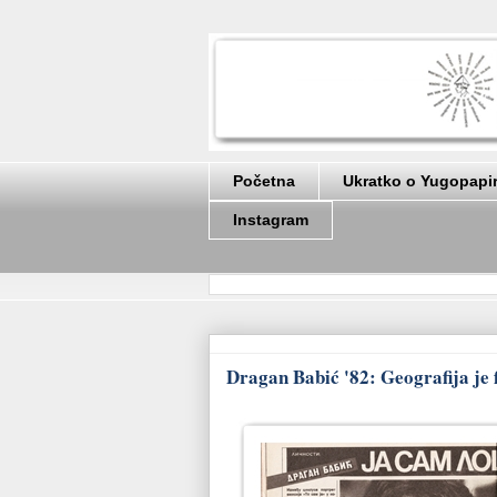
Početna
Ukratko o Yugopapi
Instagram
Dragan Babić '82: Geografija je fi