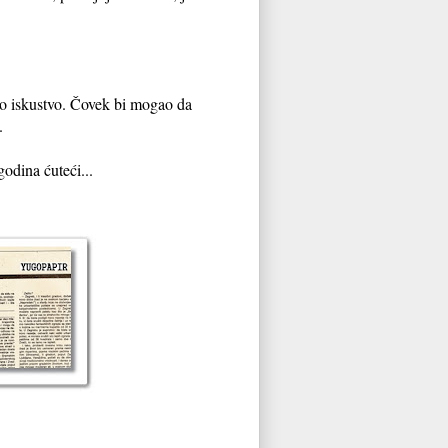
ko iskustvo. Čovek bi mogao da
.
odina ćuteći...