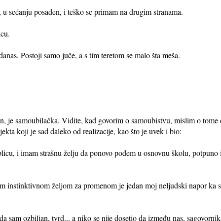
, u sećanju posađen, i teško se primam na drugim stranama.
icu.
danas. Postoji samo juče, a s tim teretom se malo šta meša.
đen, je samoubilačka. Vidite, kad govorim o samoubistvu, mislim o tom
kta koji je sad daleko od realizacije, kao što je uvek i bio:
blicu, i imam strašnu želju da ponovo pođem u osnovnu školu, potpuno 
m instinktivnom željom za promenom je jedan moj neljudski napor ka sa
a sam ozbiljan, tvrd... a niko se nije dosetio da između nas, sagovornika