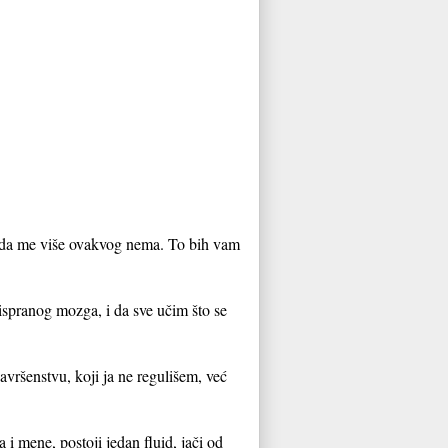
e da me više ovakvog nema. To bih vam
ispranog mozga, i da sve učim što se
vršenstvu, koji ja ne regulišem, već
 i mene, postoji jedan fluid, jači od