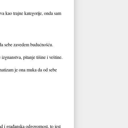
va kao trajne kategorije, onda sam
e da sebe zavedem budućnošću.
zgnanstva, pitanje tišine i veštine.
fanatizam je ona muka da od sebe
ad i građanska odgovornost, to jest