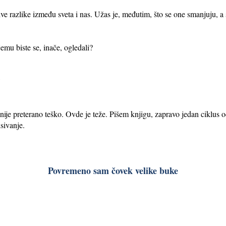
sive razlike između sveta i nas. Užas je, međutim, što se one smanjuju, a
čemu biste se, inače, ogledali?
?
nije preterano teško. Ovde je teže. Pišem knjigu, zapravo jedan ciklus o
sivanje.
Povremeno sam čovek velike buke