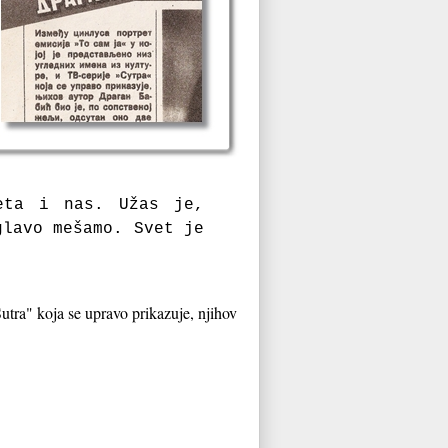
veta i nas. Užas je,
glavo mešamo. Svet je
Sutra" koja se upravo prikazuje, njihov