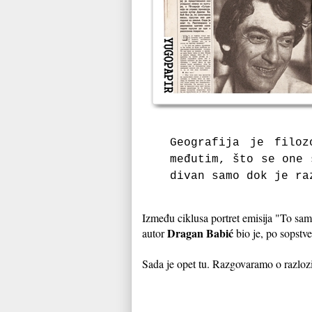
Geografija je filoz
međutim, što se one 
divan samo dok je ra
Između ciklusa portret emisija "To sam 
Dragan Babić
autor
bio je, po sopstve
Sada je opet tu. Razgovaramo o razloz