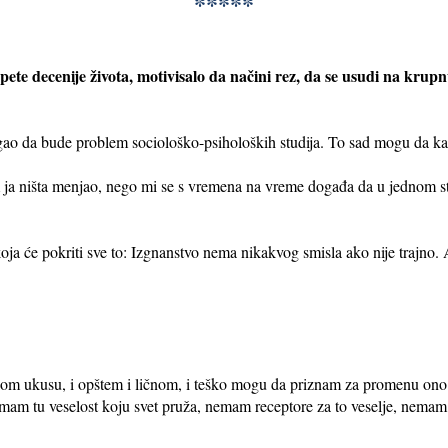
*****
 pete decenije života, motivisalo da načini rez, da se usudi na kr
gao da bude problem sociološko-psiholoških studija. To sad mogu da k
am ja ništa menjao, nego mi se s vremena na vreme događa da u jedno
 će pokriti sve to: Izgnanstvo nema nikakvog smisla ako nije trajno. A 
čkom ukusu, i opštem i ličnom, i teško mogu da priznam za promenu ono
emam tu veselost koju svet pruža, nemam receptore za to veselje, nemam