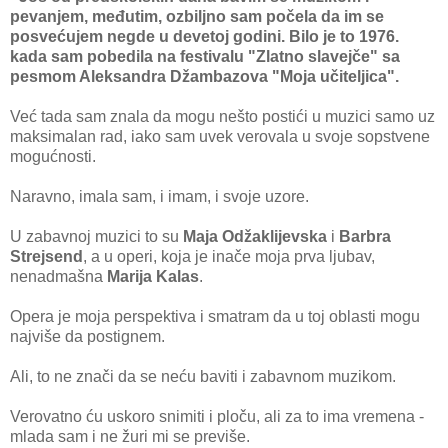
pevanjem, međutim, ozbiljno sam počela da im se
posvećujem negde u devetoj godini. Bilo je to 1976.
kada sam pobedila na festivalu "Zlatno slavejče" sa
pesmom Aleksandra Džambazova "Moja učiteljica".
Već tada sam znala da mogu nešto postići u muzici samo uz
maksimalan rad, iako sam uvek verovala u svoje sopstvene
mogućnosti.
Naravno, imala sam, i imam, i svoje uzore.
U zabavnoj muzici to su
Maja Odžaklijevska
i
Barbra
Strejsend
, a u operi, koja je inače moja prva ljubav,
nenadmašna
Marija Kalas
.
Opera je moja perspektiva i smatram da u toj oblasti mogu
najviše da postignem.
Ali, to ne znači da se neću baviti i zabavnom muzikom.
Verovatno ću uskoro snimiti i ploču, ali za to ima vremena -
mlada sam i ne žuri mi se previše.