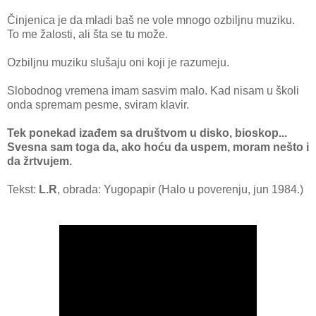
Činjenica je da mladi baš ne vole mnogo ozbiljnu muziku.
To me žalosti, ali šta se tu može.
Ozbiljnu muziku slušaju oni koji je razumeju.
Slobodnog vremena imam sasvim malo. Kad nisam u školi
onda spremam pesme, sviram klavir.
Tek ponekad izađem sa društvom u disko, bioskop...
Svesna sam toga da, ako hoću da uspem, moram nešto i
da žrtvujem.
Tekst:
L.R
, obrada: Yugopapir (Halo u poverenju, jun 1984.)