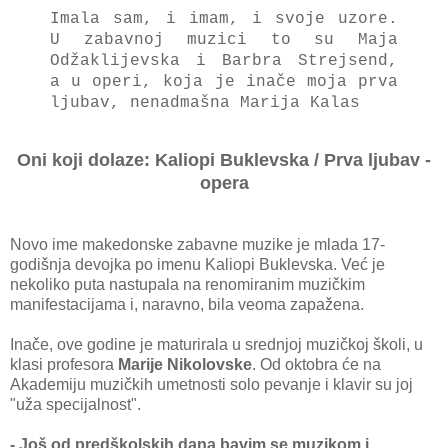
Imala sam, i imam, i svoje uzore.
U zabavnoj muzici to su Maja
Odžaklijevska i Barbra Strejsend,
a u operi, koja je inače moja prva
ljubav, nenadmašna Marija Kalas
Oni koji dolaze: Kaliopi Buklevska / Prva ljubav -
opera
Novo ime makedonske zabavne muzike je mlada 17-
godišnja devojka po imenu Kaliopi Buklevska. Već je
nekoliko puta nastupala na renomiranim muzičkim
manifestacijama i, naravno, bila veoma zapažena.
Inače, ove godine je maturirala u srednjoj muzičkoj školi, u
klasi profesora
Marije Nikolovske
. Od oktobra će na
Akademiju muzičkih umetnosti solo pevanje i klavir su joj
"uža specijalnost".
- Još od predškolskih dana bavim se muzikom i