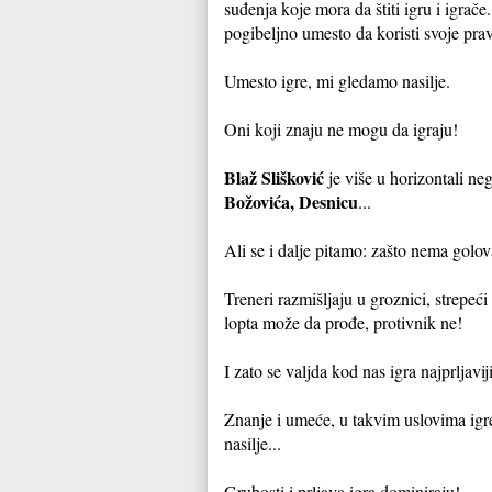
suđenja koje mora da štiti igru i igra
pogibeljno umesto da koristi svoje pra
Umesto igre, mi gledamo nasilje.
Oni koji znaju ne mogu da igraju!
Blaž Slišković
je više u horizontali ne
Božovića, Desnicu
...
Ali se i dalje pitamo: zašto nema golo
Treneri razmišljaju u groznici, strepeć
lopta može da prođe, protivnik ne!
I zato se valjda kod nas igra najprljavi
Znanje i umeće, u takvim uslovima igre
nasilje...
Grubosti i prljava igra dominiraju!