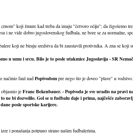
 u crnom" koji žmure kad treba da imaju "četvoro očiju"; da žigošemo tr
su i ne vide dobro jugoslovenskog fuđbala, ne bore se za normalne, spor
balere koji ne biraju sredstva da bi zaustavili protivnika. A zna se koji 
mo u umu i srcu. Bilo je to posle utakmice Jugoslavija - SR Nemač
Popivodom
je načinio faul nad
pre nego što je doveo "plave" u vodstvo.
Franc Bekenbauer. - Popivoda je sve uradio na pravi na
- objasnio je
to ne bi dozvolilo. Gol se u fudbalu daje i prima, najčešće zabora
a dane posle sportske karijere.
 igre i ponašanja potpuno strano našim fudbalerima.