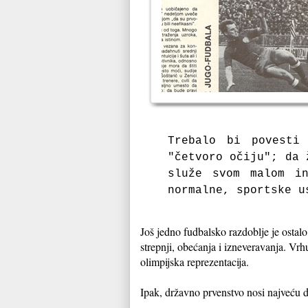
Trebalo bi povesti
"četvoro očiju"; da 
služe svom malom i
normalne, sportske u
Još jedno fudbalsko razdoblje je ostalo
strepnji, obećanja i izneveravanja. Vrhu
olimpijska reprezentacija.
Ipak, državno prvenstvo nosi najveću dr