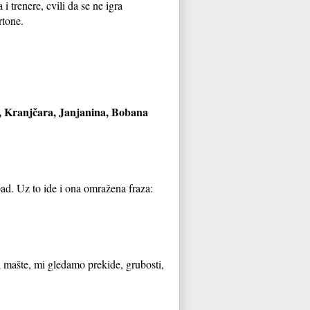
i trenere, cvili da se ne igra
rtone.
, Kranjčara, Janjanina, Bobana
pad. Uz to ide i ona omražena fraza:
i mašte, mi gledamo prekide, grubosti,