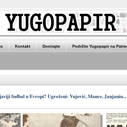
ru
Kontakt
Donirajte
Podržite Yugopapir na Patr
ljaviji fudbal u Evropi? Ugroženi: Vujović, Mance, Janjanin...