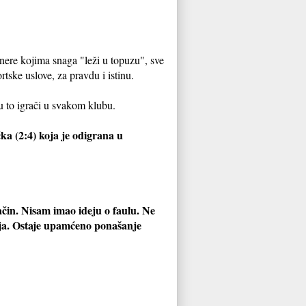
enere kojima snaga "leži u topuzu", sve
tske uslove, za pravdu i istinu.
su to igrači u svakom klubu.
ka (2:4) koja je odigrana u
čin. Nisam imao ideju o faulu. Ne
vlja. Ostaje upamćeno ponašanje