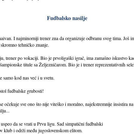
Fudbalsko nasilje
ivan. I najminorniji trener zna da organizuje odbranu svog tima. Još im
u skromno tehničko znanje.
u, trener po vokaciji. Bio je prvoligaški igrač, ima zamašno iskustvo ka
 šampionske titule sa Željezničarom. Bio je i trener reprezentativnih sel
ne samo kod nas već i u svetu.
stol fudbalske grubosti!
 očekuje sve ono što nije viteško i moralno, najekstremnije insistira n
lju...
uspeo da se vrati u Prvu ligu. Sad simpatični fudbalski
ov klub i održi među jugoslovenskom elitom.