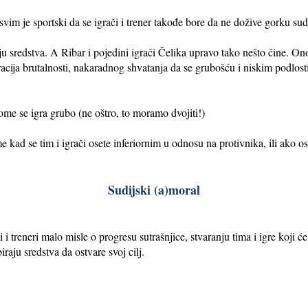
svim je sportski da se igrači i trener takođe bore da ne dožive gorku su
biraju sredstva. A Ribar i pojedini igrači Čelika upravo tako nešto čine.
tracija brutalnosti, nakaradnog shvatanja da se grubošću i niskim podlosti
ome se igra grubo (ne oštro, to moramo dvojiti!)
kad se tim i igrači osete inferiornim u odnosu na protivnika, ili ako ose
Sudijski (a)moral
i treneri malo misle o progresu sutrašnjice, stvaranju tima i igre koji će 
iraju sredstva da ostvare svoj cilj.