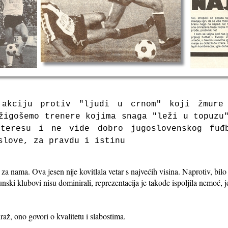
 akciju protiv "ljudi u crnom" koji žmure
žigošemo trenere kojima snaga "leži u topuzu
nteresu i ne vide dobro jugoslovenskog fuđ
slove, za pravdu i istinu
 za nama. Ova jesen nije kovitlala vetar s najvećih visina. Naprotiv, bilo
nski klubovi nisu dominirali, reprezentacija je takođe ispoljila nemoć, j
až, ono govori o kvalitetu i slabostima.