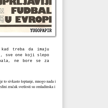
 kad treba da imaju
", sve one koji slepo
bala, ne bore se za
 je to sivkasto loptanje, mnogo nada i
edini zračak svetlosti su omladinska i