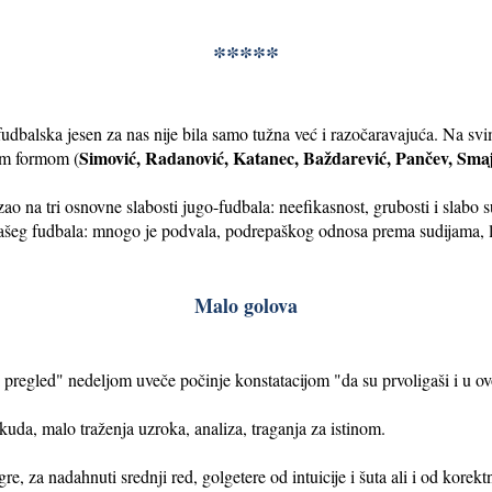
*****
udbalska jesen za nas nije bila samo tužna već i razočaravajuća. Na svi
Simović, Radanović, Katanec, Baždarević, Pančev, Smaj
om formom (
o na tri osnovne slabosti jugo-fudbala: neefikasnost, grubosti i slabo 
našeg fudbala: mnogo je podvala, podrepaškog odnosa prema sudijama, la
Malo golova
 pregled" nedeljom uveče počinje konstatacijom "da su prvoligaši i u ov
da, malo traženja uzroka, analiza, traganja za istinom.
re, za nadahnuti srednji red, golgetere od intuicije i šuta ali i od korek