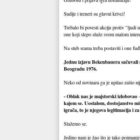
Sudije i treneri su glavni krivci!
Trebalo bi povesti akciju protiv "ljudi
one koji slepo služe svom malom intere
Na stub srama treba postaviti i one fud
Jednu izjavu Bekenbauera sačuvali s
Beogradu 1976.
Neko od novinara ga je upitao zašto ni
- Oblak nas je majstorski izlobovao
kajem se. Uostalom, dostojanstvo mi 
igrača, to je njegova legitimacija i z
Slažemo se.
Jedino nam je žao što je tako poimanje