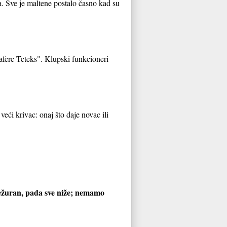
 Sve je maltene postalo časno kad su
"afere Teteks". Klupski funkcioneri
 veći krivac: onaj što daje novac ili
mežuran, pada sve niže; nemamo