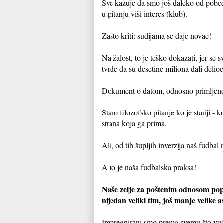
Sve kazuje da smo još daleko od pobed
u pitanju viši interes (klub).
Zašto kriti: sudijama se daje novac!
Na žalost, to je teško dokazati, jer se
tvrde da su desetine miliona dali delioc
Dokument o datom, odnosno primljenom
Staro filozofsko pitanje ko je stariji - 
strana koja ga prima.
Ali, od tih šupljih inverzija naš fudbal
A to je naša fudbalska praksa!
Naše zelje za poštenim odnosom pop
nijedan veliki tim, još manje velike a
Impregnirani smo prema svemu što vuče 