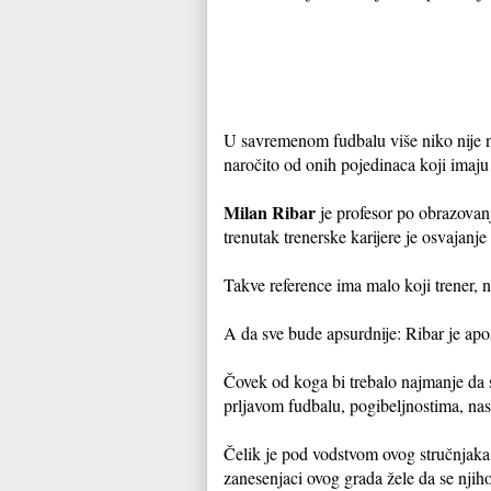
U savremenom fudbalu više niko nije na
naročito od onih pojedinaca koji imaj
Milan Ribar
je profesor po obrazovanj
trenutak trenerske karijere je osvajanje
Takve reference ima malo koji trener, 
A da sve bude apsurdnije: Ribar je apo
Čovek od koga bi trebalo najmanje da se
prljavom fudbalu, pogibeljnostima, nasi
Čelik je pod vodstvom ovog stručnjaka 
zanesenjaci ovog grada žele da se njih