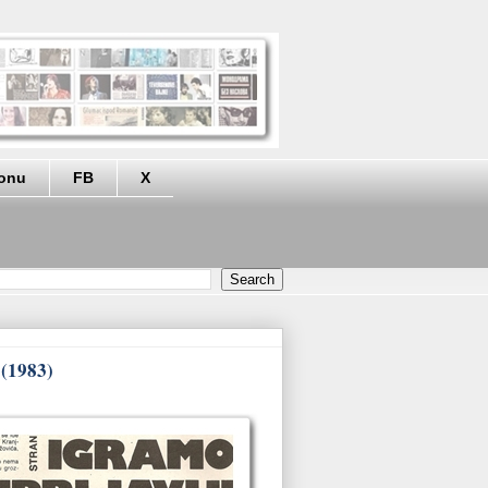
eonu
FB
X
 (1983)