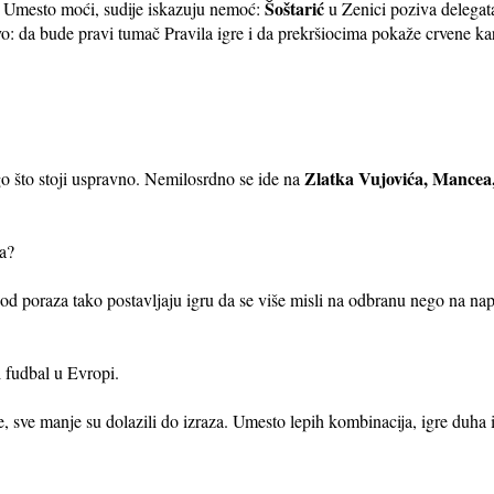
Šoštarić
če. Umesto moći, sudije iskazuju nemoć:
u Zenici poziva delegata 
vo: da bude pravi tumač Pravila igre i da prekršiocima pokaže crvene ka
Zlatka Vujovića, Mancea
go što stoji uspravno. Nemilosrdno se ide na
va?
i od poraza tako postavljaju igru da se više misli na odbranu nego na na
ji fudbal u Evropi.
, sve manje su dolazili do izraza. Umesto lepih kombinacija, igre duha 