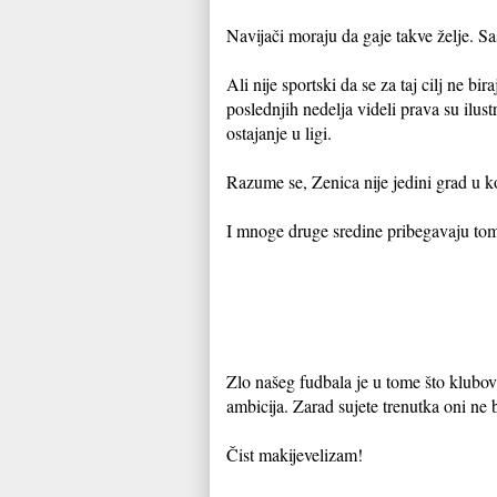
Navijači moraju da gaje takve želje. Sa
Ali nije sportski da se za taj cilj ne 
poslednjih nedelja videli prava su ilus
ostajanje u ligi.
Razume se, Zenica nije jedini grad u k
I mnoge druge sredine pribegavaju tome 
Zlo našeg fudbala je u tome što klubovi 
ambicija. Zarad sujete trenutka oni ne b
Čist makijevelizam!