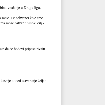
dbinu vraćanje u Drugu ligu.
 Ono malo TV sekvenci koje smo
ma može ostvariti visoki cilj -
te da će bodovi pripasti rivalu.
kasnije doneti ostvarenje želja i