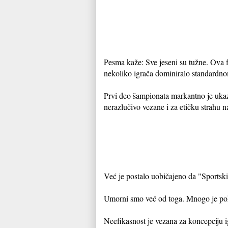
Pesma kaže: Sve jeseni su tužne. Ova f
nekoliko igrača dominiralo standardn
Prvi deo šampionata markantno je ukaza
nerazlučivo vezane i za etičku strahu 
Već je postalo uobičajeno da "Sportski
Umorni smo već od toga. Mnogo je poku
Neefikasnost je vezana za koncepciju ig