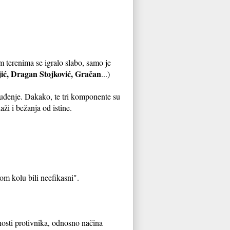
m terenima se igralo slabo, samo je
ić, Dragan Stojković, Gračan
...)
suđenje. Dakako, te tri komponente su
ži i bežanja od istine.
om kolu bili neefikasni".
tnosti protivnika, odnosno načina