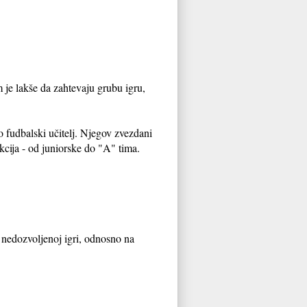
 je lakše da zahtevaju grubu igru,
o fudbalski učitelj. Njegov zvezdani
ekcija - od juniorske do "A" tima.
a nedozvoljenoj igri, odnosno na