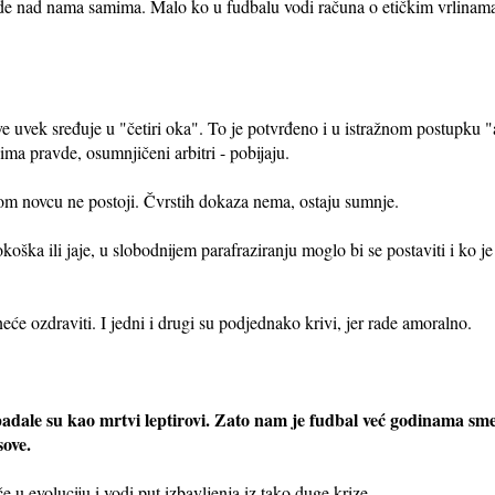
e nad nama samima. Malo ko u fudbalu vodi računa o etičkim vrlinama.
 sve uvek sređuje u "četiri oka". To je potvrđeno i u istražnom postupku 
ima pravde, osumnjičeni arbitri - pobijaju.
 novcu ne postoji. Čvrstih dokaza nema, ostaju sumnje.
kokoška ili jaje, u slobodnijem parafraziranju moglo bi se postaviti i ko je
 neće ozdraviti. I jedni i drugi su podjednako krivi, jer rade amoralno.
adale su kao mrtvi leptirovi. Zato nam je fudbal već godinama s
sove.
u evoluciju i vodi put izbavljenja iz tako duge krize.