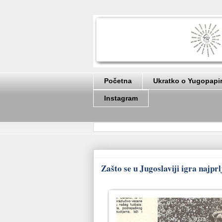
Početna
Ukratko o Yugopapi
Instagram
Zašto se u Jugoslaviji igra najpr