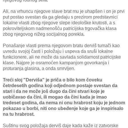
Ali, na vrhuncu njegove slave brat mu je uhapšen i on je prvi
put postao svestan da ga gledaju s prezirom predstavnici
lokalne vlasti zbog njegove slepe ideološke krutosti, a s
pokroviteljskom nadmenošću patricijska trgovačka klasa
zbog njegovog nižeg socijalnog porekla.
Ponašanje vlasti prema njegovom bratu derviš tumači kao
uvredu svojoj časti i položaju i uspeva da sruši lokalne
funkcionere, ali ne može da savlada solidarnost patricijske
klase. Najpre je osramoćen kampanjom govorkanja i
proturanja glasina, a onda smrvljen.
Treći sloj "Derviša" je priča o bilo kom čoveku
četrdesetih godina koji odjednom postaje svestan da
stari i da ne može još dugo da čini stvari koje je
uobičavao da čini, ili mogao da čini kada je imao
tredeset godina, da nema ni onu hrabrost koju je jednom
pokazao u borbi, niti ono ubeđenje koje ga je inspirisalo
na tu hrabrost.
Suštinu svog položaja derviš daje kada kaže iz zatvorske