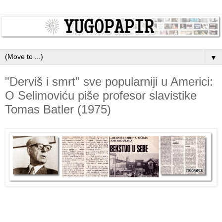
▼
"Derviš i smrt" sve popularniji u Americi:
O Selimoviću piše profesor slavistike
Tomas Batler (1975)