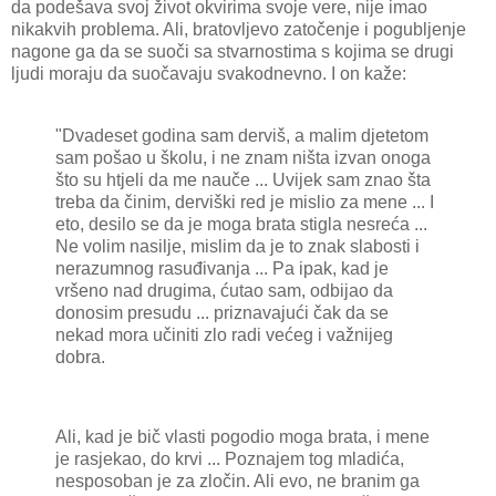
da podešava svoj život okvirima svoje vere, nije imao
nikakvih problema. Ali, bratovljevo zatočenje i pogubljenje
nagone ga da se suoči sa stvarnostima s kojima se drugi
ljudi moraju da suočavaju svakodnevno. I on kaže:
"Dvadeset godina sam derviš, a malim djetetom
sam pošao u školu, i ne znam ništa izvan onoga
što su htjeli da me nauče ... Uvijek sam znao šta
treba da činim, derviški red je mislio za mene ... I
eto, desilo se da je moga brata stigla nesreća ...
Ne volim nasilje, mislim da je to znak slabosti i
nerazumnog rasuđivanja ... Pa ipak, kad je
vršeno nad drugima, ćutao sam, odbijao da
donosim presudu ... priznavajući čak da se
nekad mora učiniti zlo radi većeg i važnijeg
dobra.
Ali, kad je bič vlasti pogodio moga brata, i mene
je rasjekao, do krvi ... Poznajem tog mladića,
nesposoban je za zločin. Ali evo, ne branim ga