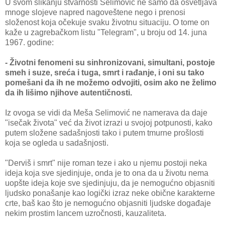
U svom slikanju stvarnosti Selimović ne samo da osvetljava
mnoge slojeve napred nagoveštene nego i prenosi
složenost koja očekuje svaku životnu situaciju. O tome on
kaže u zagrebačkom listu "Telegram", u broju od 14. juna
1967. godine:
- Životni fenomeni su sinhronizovani, simultani, postoje
smeh i suze, sreća i tuga, smrt i rađanje, i oni su tako
pomešani da ih ne možemo odvojiti, osim ako ne želimo
da ih lišimo njihove autentičnosti.
Iz ovoga se vidi da Meša Selimović ne namerava da daje
"isečak života" već da život izrazi u svojoj potpunosti, kako
putem složene sadašnjosti tako i putem tmurne prošlosti
koja se ogleda u sadašnjosti.
"Derviš i smrt" nije roman teze i ako u njemu postoji neka
ideja koja sve sjedinjuje, onda je to ona da u životu nema
uopšte ideja koje sve sjedinjuju, da je nemogućno objasniti
ljudsko ponašanje kao logički izraz neke obične karakterne
crte, baš kao što je nemogućno objasniti ljudske događaje
nekim prostim lancem uzročnosti, kauzaliteta.