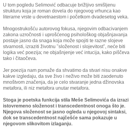
U tom pogledu Selimović odbacuje brižljivo smišljenu
strukturu koja je roman dovela do njegovog vrhunca kao
literarne vrste u devetnaestom i početkom dvadesetog veka.
Mnogostrukošću autorovog fokusa, njegovim odbacivanjem
zakona uzročnosti i uprošćenog psihološkog objašnjavanja
postaje jasno da snaga koja može spojiti te razne slojeve
stvarnosti, izraziti životnu "složenost i slojevitost", neće biti
logika već poezija; ne objašnjenje već intucija, kako piščeva
tako i čitaočeva.
Jer poezija nam pomaže da shvatimo da stvari nisu onakve
kakve izgledaju, da sve živo i neživo može biti zaodenuto
mnoštvom značenja, da je celo stvaranje jedna džinovska
metafora, ili niz metafora unutar metafora.
Stoga je poetska funkcija stila Meše Selimovića da izrazi
istovremeno složenost i transcedentnost onoga što je.
Njegova složenost se jasno ogleda u njegovoj sintaksi,
dok se transcedentnost najčešće sama pokazuje u
njegovom slikovitom izlaganju.