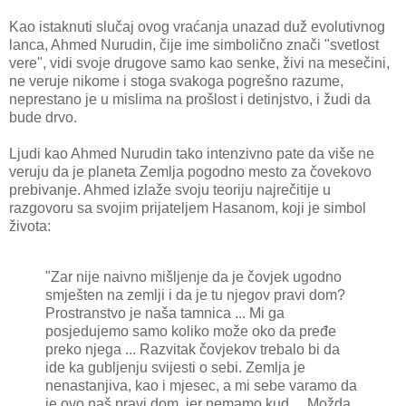
Kao istaknuti slučaj ovog vraćanja unazad duž evolutivnog
lanca, Ahmed Nurudin, čije ime simbolično znači "svetlost
vere", vidi svoje drugove samo kao senke, živi na mesečini,
ne veruje nikome i stoga svakoga pogrešno razume,
neprestano je u mislima na prošlost i detinjstvo, i žudi da
bude drvo.
Ljudi kao Ahmed Nurudin tako intenzivno pate da više ne
veruju da je planeta Zemlja pogodno mesto za čovekovo
prebivanje. Ahmed izlaže svoju teoriju najrečitije u
razgovoru sa svojim prijateljem Hasanom, koji je simbol
života:
"Zar nije naivno mišljenje da je čovjek ugodno
smješten na zemlji i da je tu njegov pravi dom?
Prostranstvo je naša tamnica ... Mi ga
posjedujemo samo koliko može oko da pređe
preko njega ... Razvitak čovjekov trebalo bi da
ide ka gubljenju svijesti o sebi. Zemlja je
nenastanjiva, kao i mjesec, a mi sebe varamo da
je ovo naš pravi dom, jer nemamo kud ... Možda