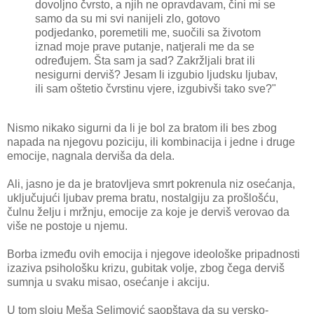
dovoljno čvrsto, a njih ne opravdavam, čini mi se
samo da su mi svi nanijeli zlo, gotovo
podjedanko, poremetili me, suočili sa životom
iznad moje prave putanje, natjerali me da se
određujem. Šta sam ja sad? Zakržljali brat ili
nesigurni derviš? Jesam li izgubio ljudsku ljubav,
ili sam oštetio čvrstinu vjere, izgubivši tako sve?"
Nismo nikako sigurni da li je bol za bratom ili bes zbog
napada na njegovu poziciju, ili kombinacija i jedne i druge
emocije, nagnala derviša da dela.
Ali, jasno je da je bratovljeva smrt pokrenula niz osećanja,
uključujući ljubav prema bratu, nostalgiju za prošlošću,
čulnu želju i mržnju, emocije za koje je derviš verovao da
više ne postoje u njemu.
Borba između ovih emocija i njegove ideološke pripadnosti
izaziva psihološku krizu, gubitak volje, zbog čega derviš
sumnja u svaku misao, osećanje i akciju.
U tom sloju Meša Selimović saopštava da su versko-