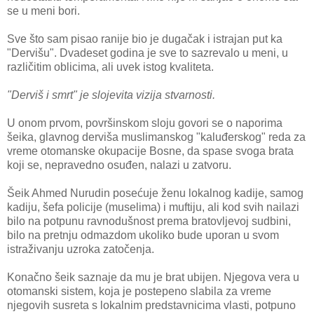
se u meni bori.
Sve što sam pisao ranije bio je dugačak i istrajan put ka
"Dervišu". Dvadeset godina je sve to sazrevalo u meni, u
različitim oblicima, ali uvek istog kvaliteta.
"Derviš i smrt" je slojevita vizija stvarnosti.
U onom prvom, površinskom sloju govori se o naporima
šeika, glavnog derviša muslimanskog "kaluđerskog" reda za
vreme otomanske okupacije Bosne, da spase svoga brata
koji se, nepravedno osuđen, nalazi u zatvoru.
Šeik Ahmed Nurudin posećuje ženu lokalnog kadije, samog
kadiju, šefa policije (muselima) i muftiju, ali kod svih nailazi
bilo na potpunu ravnodušnost prema bratovljevoj sudbini,
bilo na pretnju odmazdom ukoliko bude uporan u svom
istraživanju uzroka zatočenja.
Konačno šeik saznaje da mu je brat ubijen. Njegova vera u
otomanski sistem, koja je postepeno slabila za vreme
njegovih susreta s lokalnim predstavnicima vlasti, potpuno