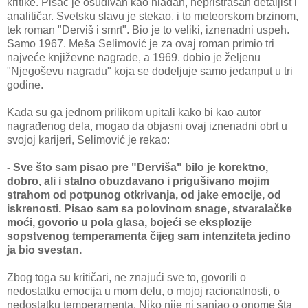
kritike. Pisac je osuđivan kao hladan, nepristrasan detaljist i
analitičar. Svetsku slavu je stekao, i to meteorskom brzinom,
tek roman "Derviš i smrt". Bio je to veliki, iznenadni uspeh.
Samo 1967. Meša Selimović je za ovaj roman primio tri
najveće književne nagrade, a 1969. dobio je željenu
"Njegoševu nagradu" koja se dodeljuje samo jedanput u tri
godine.
Kada su ga jednom prilikom upitali kako bi kao autor
nagrađenog dela, mogao da objasni ovaj iznenadni obrt u
svojoj karijeri, Selimović je rekao:
- Sve što sam pisao pre "Derviša" bilo je korektno,
dobro, ali i stalno obuzdavano i prigušivano mojim
strahom od potpunog otkrivanja, od jake emocije, od
iskrenosti. Pisao sam sa polovinom snage, stvaralačke
moći, govorio u pola glasa, bojeći se eksplozije
sopstvenog temperamenta čijeg sam intenziteta jedino
ja bio svestan.
Zbog toga su kritičari, ne znajući sve to, govorili o
nedostatku emocija u mom delu, o mojoj racionalnosti, o
nedostatku temperamenta. Niko nije ni sanjao o onome šta