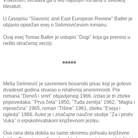
Viskonsin, svrstava ga u red najboljih romana u svetskoj
literaturi.
U časopisu "Slavonic and East European Review" Batler je
objavio opsežan esej o Selimovićevom romanu.
Ovaj esej Tomas Batler je ustupio "Dugi" koja ga prenosi u
nešto skraćenoj verziji.
*****
Meša Selimović je savremeni bosanski pisac koji je gotovo
dvadeset godina stvarao u relativnoj anonimnosti. Pre
romana "Derviš i smrt" objavljenog 1966. izdao je tri zbirke
pripovedaka: "Prva četa" 1950, "Tuđa zemlja" 1962, "Magla i
mjesečina" 1965, roman "Tišine" 1961, zbirku "Eseja i
ogleda" 1966. Autor je i značajne naučne studije "Za i protiv
Vuka" o srpskohrvatskom književnom jeziku.
Ova rana dela dobila su samo skromnu pohvalu književne