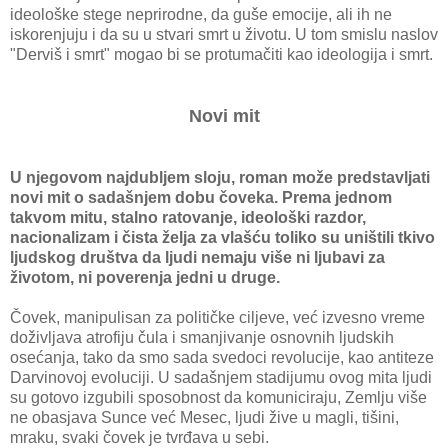
ideološke stege neprirodne, da guše emocije, ali ih ne
iskorenjuju i da su u stvari smrt u životu. U tom smislu naslov
"Derviš i smrt" mogao bi se protumačiti kao ideologija i smrt.
Novi mit
U njegovom najdubljem sloju, roman može predstavljati
novi mit o sadašnjem dobu čoveka. Prema jednom
takvom mitu, stalno ratovanje, ideološki razdor,
nacionalizam i čista želja za vlašću toliko su uništili tkivo
ljudskog društva da ljudi nemaju više ni ljubavi za
životom, ni poverenja jedni u druge.
Čovek, manipulisan za političke ciljeve, već izvesno vreme
doživljava atrofiju čula i smanjivanje osnovnih ljudskih
osećanja, tako da smo sada svedoci revolucije, kao antiteze
Darvinovoj evoluciji. U sadašnjem stadijumu ovog mita ljudi
su gotovo izgubili sposobnost da komuniciraju, Zemlju više
ne obasjava Sunce već Mesec, ljudi žive u magli, tišini,
mraku, svaki čovek je tvrđava u sebi.