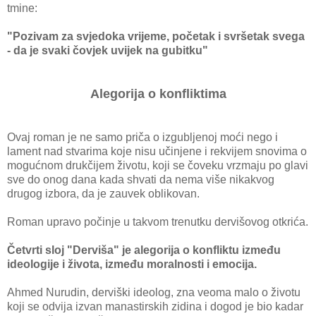
tmine:
"Pozivam za svjedoka vrijeme, početak i svršetak svega
- da je svaki čovjek uvijek na gubitku"
Alegorija o konfliktima
Ovaj roman je ne samo priča o izgubljenoj moći nego i
lament nad stvarima koje nisu učinjene i rekvijem snovima o
mogućnom drukčijem životu, koji se čoveku vrzmaju po glavi
sve do onog dana kada shvati da nema više nikakvog
drugog izbora, da je zauvek oblikovan.
Roman upravo počinje u takvom trenutku dervišovog otkrića.
Četvrti sloj "Derviša" je alegorija o konfliktu između
ideologije i života, između moralnosti i emocija.
Ahmed Nurudin, derviški ideolog, zna veoma malo o životu
koji se odvija izvan manastirskih zidina i dogod je bio kadar