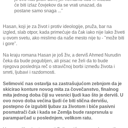
će biti izlaz čovjekov da se vrati unazad, da
postane samo snaga ..."
Hasan, koji je za život i protiv ideologije, pruža, bar na
izgled, slab otpor, kada primećuje da čak iako nije lako živeti
u ovom svetu, ako mislimo da naše mesto nije tu - "može biti
i gore".
Na kraju romana Hasan je još živ, a derviš Ahmed Nurudin
čeka da bude pogubljen, ali pisac ne želi da to bude
njegova poslednja reč o stravičnoj borbi između života i
smrti, ljubavi i razdornosti.
Selimović nas ostavlja sa zastrašujućom zebnjom da je
skicirao konture novog mita za čovečanstvo, finalnog
mita jednog doba čiji su vesnici ljudi kao što je derviš. U
ovo novo doba većina ljudi će biti slična dervišu,
postepno će izgubiti ljubav za životom i biće pasivni
posmatrači čak i kada se Zemlja bude rasprsnula u
paramparčad u poslednjem, velikom ratu.