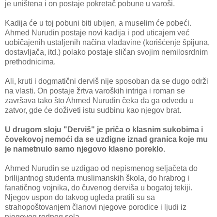
je uništena i on postaje pokretač pobune u varoši.
Kadija će u toj pobuni biti ubijen, a muselim će pobeći.
Ahmed Nurudin postaje novi kadija i pod uticajem već
uobičajenih ustaljenih načina vladavine (korišćenje špijuna,
dostavljača, itd.) polako postaje sličan svojim nemilosrdnim
prethodnicima.
Ali, kruti i dogmatični derviš nije sposoban da se dugo održi
na vlasti. On postaje žrtva varoških intriga i roman se
završava tako što Ahmed Nurudin čeka da ga odvedu u
zatvor, gde će doživeti istu sudbinu kao njegov brat.
U drugom sloju "Derviš" je priča o klasnim sukobima i
čovekovoj nemoći da se uzdigne iznad granica koje mu
je nametnulo samo njegovo klasno poreklo.
Ahmed Nurudin se uzdigao od nepismenog seljačeta do
brilijantnog studenta muslimanskih škola, do hrabrog i
fanatičnog vojnika, do čuvenog derviša u bogatoj tekiji.
Njegov uspon do takvog ugleda pratili su sa
strahopoštovanjem članovi njegove porodice i ljudi iz
njegovog rodnog sela.