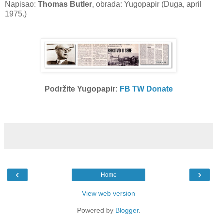
Napisao:
Thomas Butler
, obrada: Yugopapir (Duga, april
1975.)
Podržite Yugopapir:
FB
TW
Donate
‹
›
Home
View web version
Powered by
Blogger
.