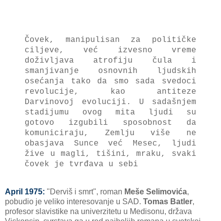
Čovek, manipulisan za političke
ciljeve, već izvesno vreme
doživljava atrofiju čula i
smanjivanje osnovnih ljudskih
osećanja tako da smo sada svedoci
revolucije, kao antiteze
Darvinovoj evoluciji. U sadašnjem
stadijumu ovog mita ljudi su
gotovo izgubili sposobnost da
komuniciraju, Zemlju više ne
obasjava Sunce već Mesec, ljudi
žive u magli, tišini, mraku, svaki
čovek je tvrđava u sebi
April 1975:
"Derviš i smrt", roman
Meše Selimovića
,
pobudio je veliko interesovanje u SAD.
Tomas Batler
,
profesor slavistike na univerzitetu u Medisonu, država