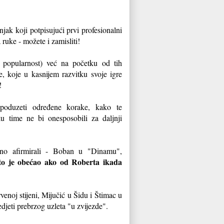
njak koji potpisujući prvi profesionalni
 ruke - možete i zamisliti!
 popularnost) već na početku od tih
, koje u kasnijem razvitku svoje igre
!
poduzeti određene korake, kako te
u time ne bi onesposobili za daljnji
vno afirmirali - Boban u "Dinamu",
što je obećao ako od Roberta ikada
enoj stijeni, Mijučić u Šidu i Štimac u
djeti prebrzog uzleta "u zvijezde".