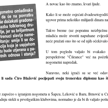
A novac kao što znamo, kvari ljude.
Kako li se može osjećati dva
desetogodiš
ugovor prima nekoliko milijardi dinara na
Takvo breme (uz popratnu neizbježnu
mladića može stvoriti napuhane zvijezde
neće pružati ono što se od njih očekivalo
U tom pogledu valjalo bi svakako 
perspektivne "Čileance" već na početk
nogometni napredak.
Naravno, neki igrači su se već oda
 li sada Ćiro Blažević pocijepati svoju trenersku diplomu kao 
je započeo s igranjem nogometa u Šapcu, Leković u Baru, Brnović u Crv
dnju stekli u prvoligaškim klubovima, normalno je da bi ih valjalo pošte