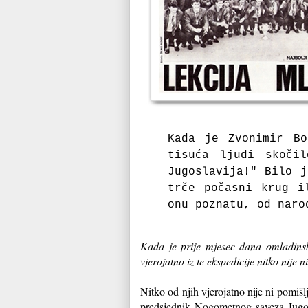
Kada je Zvonimir Bo
tisuća ljudi skoči
Jugoslavija!"
Bilo j
trče počasni krug i
onu poznatu, od nar
Kada je prije mjesec dana omladinsk
vjerojatno iz te ekspedicije nitko nije
Nitko od njih vjerojatno nije ni pomi
predsjednik Nogometnog saveza Jugo