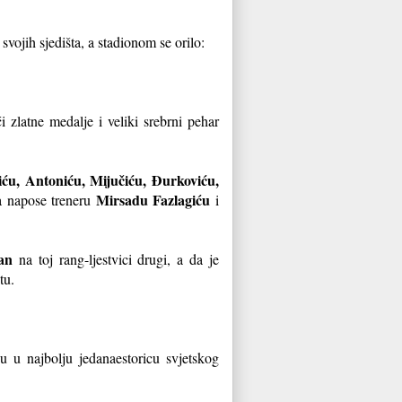
svojih sjedišta, a stadionom se orilo:
 zlatne medalje i veliki srebrni pehar
viću, Antoniću, Mijučiću, Đurkoviću,
Mirsadu Fazlagiću
a napose treneru
i
an
na toj rang-ljestvici drugi, a da je
tu.
u u najbolju jedanaestoricu svjetskog