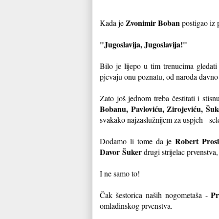
Zvonimir Boban
Kada je
postigao iz p
"Jugoslavija, Jugoslavija!"
Bilo je lijepo u tim trenucima gledat
pjevaju onu poznatu, od naroda davn
Zato još jednom treba čestitati i stis
Bobanu, Pavloviću, Zirojeviću, Šuke
svakako najzaslužnijem za uspjeh - se
Robert Prosi
Dodamo li tome da je
Davor Šuker
drugi strijelac prvenstva
I ne samo to!
Pr
Čak šestorica naših nogometaša -
omladinskog prvenstva.