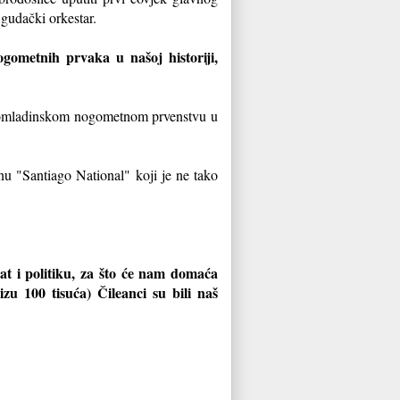
 gudački orkestar.
nogometnih prvaka u našoj historiji,
 na omladinskom nogometnom prvenstvu u
nu "Santiago National" koji je ne tako
rat i politiku, za što će nam domaća
izu 100 tisuća) Čileanci su bili naš