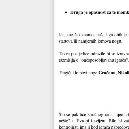
Druga je opasnost za te momke 
Jer, kao što znamo, naša liga obiluje 
startova ili namjernih lomova nogu.
Takve posljedice odrazile bi se izravn
razmišlja o "onesposobljavahu igrača"
Gračana, Nikol
Tragični lomovi noge
Što se pak tiče stručnog rada, njemu 
nešto" u Evropi i svijetu. Bilo bi 
kontrolirati ima li kod igrača napredovan