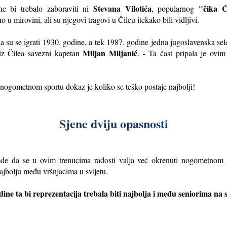
Stevana Vilotića
"čika Ć
e bi trebalo zaboraviti ni
, popularnog
 u mirovini, ali su njegovi tragovi u Čileu itekako bili vidljivi.
su se igrati 1930. godine, a tek 1987. godine jedna jugoslavenska selekc
Miljan Miljanić
 iz Čilea savezni kapetan
. - Ta čast pripala je ovi
nogometnom sportu dokaz je koliko se teško postaje najbolji!
Sjene dviju opasnosti
avode da se u ovim trenucima radosti valja već okrenuti nogometnom 
najbolju među vršnjacima u svijetu.
dine ta bi reprezentacija trebala biti najbolja i među seniorima na 