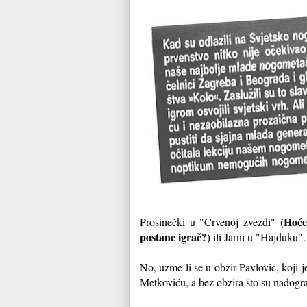
(Hoće
Prosinečki u "Crvenoj zvezdi"
postane igrač?)
ili Jarni u "Hajduku".
No, uzme li se u obzir Pavlović, koji 
Metkoviću, a bez obzira što su nadogra