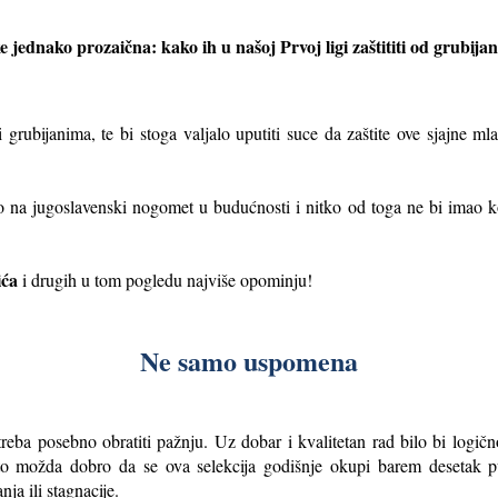
jednako prozaična: kako ih u našoj Prvoj ligi zaštititi od grubij
i grubijanima, te bi stoga valjalo uputiti suce da zaštite ove sjajne ml
o na jugo
slavenski nogomet u budućnosti i nitko od toga ne bi imao kor
.
ića
i drugih u tom pogledu najviše opominju!
Ne samo uspomena
treba posebno obratiti pažnju. Uz dobar i kvalitetan rad bilo bi logič
zato možda dobro da se ova selekcija godišnje okupi barem desetak p
ja ili stagnacije.