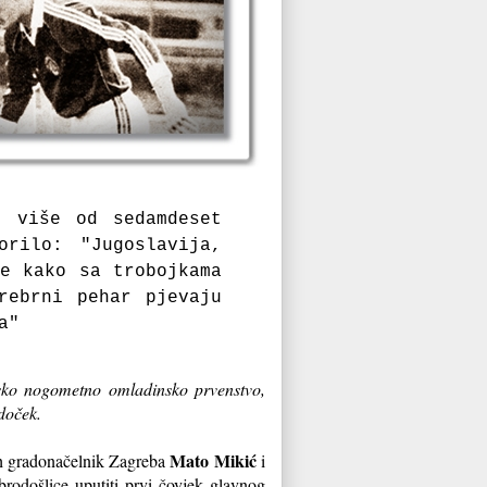
, više od sedamdeset
rilo: "Jugoslavija,
e kako sa trobojkama
rebrni pehar pjevaju
va"
tsko nogometno omladinsko prvenstvo,
 doček.
Mato Mikić
ih gradonačelnik Zagreba
i
rodošlice uputiti prvi čovjek glavnog