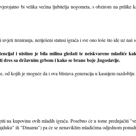
vjerojatno bi velika većina ljubitelja nogometa, s obzirom na prilike 
i uvjeti
treniranja, neriješeni statusi igrača i sve ono loše što ide uz na
encijal i uistinu je bila milina gledati te neiskvarene mladiće k
iti dres sa državnim grbom i kako se brane boje Jugoslavije.
, od kojih je moguće da i ova blistava generacija u kasnijem razdoblju s
piti na kupovinu ovih mladih igrača. Posebno će u tome prednjačiti "ve
Hajduku" ili "Dinamu") pa će se nenaviklim mladićima odjednom ponuditi