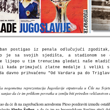
ban postigao iz penala odlučujući zgoditak
lo je sa svojih sjedišta, a stadionom se o
e lijepo u tim trenucima gledati naše mladić
li kada primajući zlatne medalje i veliki s
oda davno
prihvaćenu "Od Vardara pa do Trigla
a nogometna reprezentacija Jugoslavije otputovala u Čile na Svje
 ni sanjao da će im prilikom povratka u zemlju biti priređen veličanstven
šljao da će ih na zagrebačkom aerodromu Pleso pozdraviti između ostal
Slavko Šajber
slavije
, a da će im na beogradskom Surčinu riječi dob