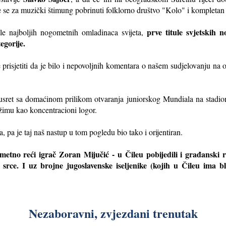
će se za muzički štimung pobrinuti folklorno društvo "Kolo" i kompletan
prve titule svjetskih 
tule najboljih nogometnih omladinaca svijeta,
egorije.
 prisjetiti da je bilo i nepovoljnih komentara o našem sudjelovanju
usret sa domaćinom prilikom otvaranja juniorskog Mundiala na stadio
žimu kao koncentracioni logor.
a, pa je taj naš nastup u tom pogledu bio tako i orijentiran.
metno reći igrač Zoran Mijučić - u Čileu pobijedili i građanski 
srce. I uz brojne jugoslavenske iseljenike (kojih u Čileu ima bl
Nezaboravni, zvjezdani trenutak