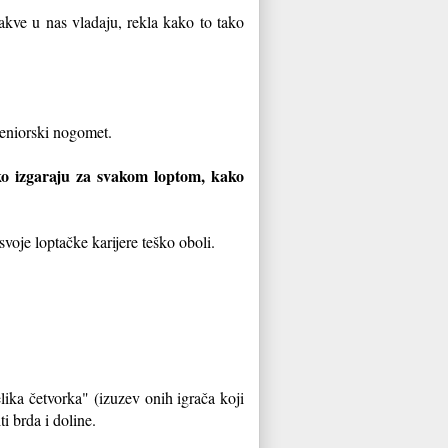
kakve u nas vladaju, rekla kako to tako
š seniorski nogomet.
ako izgaraju za svakom loptom, kako
voje loptačke karijere teško oboli.
lika četvorka" (izuzev onih igrača koji
 brda i doline.