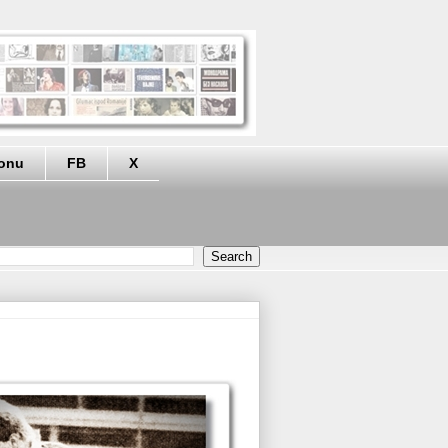
eonu
FB
X