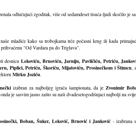
enala odlučujući zgoditak, više od sedamdeset tisuća ljudi skočilo je sa 
i naše mladiće kako sa trobojkama trče počasni krug ili kada primajući
o
prihvaćenu "Od Vardara pa do Triglava".
Lekoviću, Brnoviću, Jarniju, Pavličiću, Petriću, Janko
nuti desnicu
ru, Piplici, Petriću, Škoriću, Mijatoviću, Prosinečkom i Štimcu
, 
Mirku Joziću
lektoru
.
nečki
Zvonimir Bob
izabran za najboljeg igrača šampionata, da je
, onda je sasvim jasno zašto su naši dvadesetogodišnjaci najbolji na svije
osinečki, Boban, Šuker, Leković, Brnović i Janković
- izabrana s