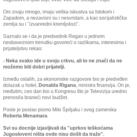
Oni znaju mnogo, imaju velika iskustva sa Istokom i
Zapadom, a nezavisni su i nesvrstani, a kao socijalistička
zemlja su i "izvanredni kremljolozi".
Saznalo se i da je predsednik Regan u jednom
neobaveznom trenutku govoreći o razlikama, interesima i
prijateljstvu rekao:
- Neka svako ide u svoju crkvu, ali to ne znači da ne
možemo biti dobri prijatelji.
Između ostalih, za ekonomske razgovore bio je predviđen
dolazak u hotel,
Donalda Rigana
, ministra finansija. On je,
međutim, ceo dan bio u Kongresu što je Televizija uredno
prenosila braneći novi budžet.
Posle je poslao pismo Miki Špiljaku i svog zamenika
Roberta Menamara
.
Svi su docnije izjavljivali da "uprkos teškoćama
Jugosloveni ništa ovde nisu došli da traže".