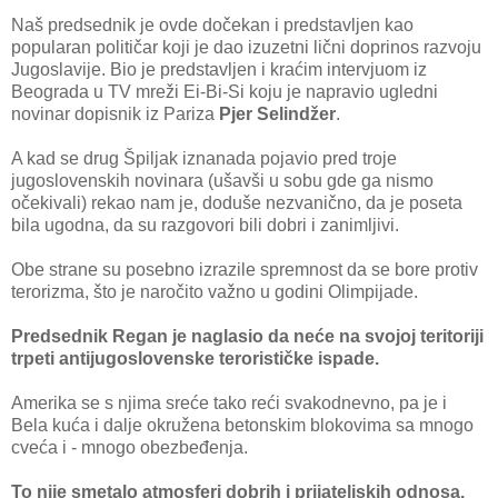
Naš predsednik je ovde dočekan i predstavljen kao
popularan političar koji je dao izuzetni lični doprinos razvoju
Jugoslavije. Bio je predstavljen i kraćim intervjuom iz
Beograda u TV mreži Ei-Bi-Si koju je napravio ugledni
novinar dopisnik iz Pariza
Pjer Selindžer
.
A kad se drug Špiljak iznanada pojavio pred troje
jugoslovenskih novinara (ušavši u sobu gde ga nismo
očekivali) rekao nam je, doduše nezvanično, da je poseta
bila ugodna, da su razgovori bili dobri i zanimljivi.
Obe strane su posebno izrazile spremnost da se bore protiv
terorizma, što je naročito važno u godini Olimpijade.
Predsednik Regan je naglasio da neće na svojoj teritoriji
trpeti antijugoslovenske terorističke ispade.
Amerika se s njima sreće tako reći svakodnevno, pa je i
Bela kuća i dalje okružena betonskim blokovima sa mnogo
cveća i - mnogo obezbeđenja.
To nije smetalo atmosferi dobrih i prijateljskih odnosa.