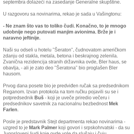
septembra dolazeći na zasedanje Generalne skupštine.
U razgovoru sa novinarima, rekao je sada u Vašingtonu:
- Ne znam što vas to toliko čudi. Konačno, to je mnogo
udobnije nego putovati manjim avionima. Brže je i
naravno jeftinije.
Naši su odseli u hotelu "Šeraton", čudnovatom američkom
zdanju od stakla, metala, betona i beskrajnog zelenila.
Zvanična rezidencija stranih državnika ovde, Bler haus, se
obavlja, - ali je zato deo "Šeratona" bio proglašen Bler
hausom.
Prvog dana posete bio je predviđen ručak sa predsednikom
Reganom. Izvan protokola na tom ručku pojavili su se i
potpredsednik
Buš
- koji je uveče priredio večeru i
predsednikov savetnik za nacionalnu bezbednost
Mek
Farlen
.
Posle je predstavnik Stejt departmenta rekao novinarima -
uzgred to je
Mark Palmer
koji govori i srpskohrvatski - da su
Jugosloveni ljudi koje ovde vole da slušaju i čuju.