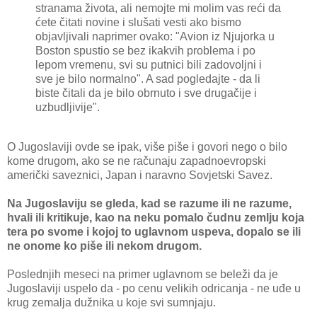
stranama života, ali nemojte mi molim vas reći da
ćete čitati novine i slušati vesti ako bismo
objavljivali naprimer ovako: "Avion iz Njujorka u
Boston spustio se bez ikakvih problema i po
lepom vremenu, svi su putnici bili zadovoljni i
sve je bilo normalno". A sad pogledajte - da li
biste čitali da je bilo obrnuto i sve drugačije i
uzbudljivije".
O Jugoslaviji ovde se ipak, više piše i govori nego o bilo
kome drugom, ako se ne računaju zapadnoevropski
američki saveznici, Japan i naravno Sovjetski Savez.
Na Jugoslaviju se gleda, kad se razume ili ne razume,
hvali ili kritikuje, kao na neku pomalo čudnu zemlju koja
tera po svome i kojoj to uglavnom uspeva, dopalo se ili
ne onome ko piše ili nekom drugom.
Poslednjih meseci na primer uglavnom se beleži da je
Jugoslaviji uspelo da - po cenu velikih odricanja - ne uđe u
krug zemalja dužnika u koje svi sumnjaju.