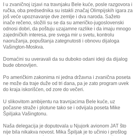
I u zvaničnoj izjavi na travnjaku Bele kuće, posle razgovora i
ručka, oba predsednika su istakli značaj Olimpijskih igara za
još veće upoznavanje dve zemlje i dva naroda. Sažeto
inače rečeno, složili su se da su američko-jugoslovenski
odnosi dobri, da poštuju uzajamne razlike i da imaju mnogo
zajedničkih interesa, pre svega mir u svetu, kontrolu
naoružanja, popuštanja zategnutosti i obnovu dijaloga
Vašington-Moskva.
Domaćini su uveravali da su duboko odani ideji da dijalog
bude obnovljen.
Po američkim zakonima ni jedna državna i zvanična poseta
ne može da traje duže od tri dana, pa je zato program uvek
do kraja iskorišćen, od zore do večeri.
U slikovitom ambijentu na travnjacima Bele kuće, uz
počasne straže i plotune tako se i odvijala poseta Mike
Špiljaka Vašingtonu.
Naša delegacija je doputovala u Njujork avionom JAT što
nije bila nikakva novost. Mika Špiljak je to učinio i prošlog