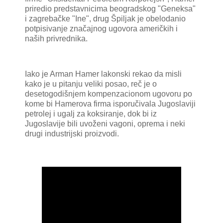
priredio predstavnicima beogradskog "Geneksa"
i zagrebačke "Ine", drug Špiljak je obelodanio
potpisivanje značajnog ugovora američkih i
naših privrednika.
Iako je Arman Hamer lakonski rekao da misli
kako je u pitanju veliki posao, reč je o
desetogodišnjem kompenzacionom ugovoru po
kome bi Hamerova firma isporučivala Jugoslaviji
petrolej i ugalj za koksiranje, dok bi iz
Jugoslavije bili uvoženi vagoni, oprema i neki
drugi industrijski proizvodi.