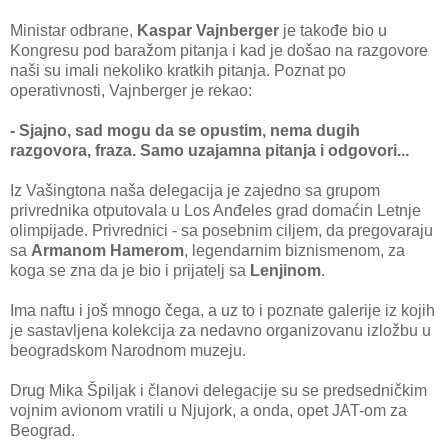
Ministar odbrane,
Kaspar Vajnberger
je takođe bio u
Kongresu pod baražom pitanja i kad je došao na razgovore
naši su imali nekoliko kratkih pitanja. Poznat po
operativnosti, Vajnberger je rekao:
- Sjajno, sad mogu da se opustim, nema dugih
razgovora, fraza. Samo uzajamna pitanja i odgovori...
Iz Vašingtona naša delegacija je zajedno sa grupom
privrednika otputovala u Los Anđeles grad domaćin Letnje
olimpijade. Privrednici - sa posebnim ciljem, da pregovaraju
sa
Armanom Hamerom
, legendarnim biznismenom, za
koga se zna da je bio i prijatelj sa
Lenjinom
.
Ima naftu i još mnogo čega, a uz to i poznate galerije iz kojih
je sastavljena kolekcija za nedavno organizovanu izložbu u
beogradskom Narodnom muzeju.
Drug Mika Špiljak i članovi delegacije su se predsedničkim
vojnim avionom vratili u Njujork, a onda, opet JAT-om za
Beograd.