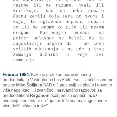
razume ili ne razume, hvali ili
kritikuje, kao na neku pomalo
čudnu zemlju koja tera po svome i
kojoj to uglavnom uspeva, dopalo
se ili ne onome ko piše ili nekom
drugom. Poslednjih meseci na
primer uglavnom se beleži da je
Jugoslaviji uspelo da - po cenu
velikih odricanja - ne uđe u krug
zemalja dužnika u koje svi
sumnjaju
Februar 1984:
Kako je protekao boravak našeg
predsednika u Vašingtonu i Los Anđelesu ... Uoči i za vreme
posete
Mike Špiljaka
SAD o Jugoslaviji se pisalo i govorilo
više nego ikad ... I zvanično i nezvanično razgovori sa
predsednikom
Reganom
ocenjeni su uspešnim, uz
ovdašnje komentare da "uprkos teškoćama, Jugosloveni
nisu došli ništa da traže"...