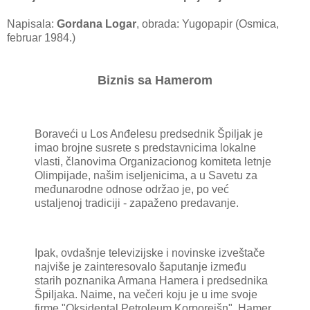
Napisala:
Gordana Logar
, obrada: Yugopapir (Osmica,
februar 1984.)
Biznis sa Hamerom
Boraveći u Los Anđelesu predsednik Špiljak je
imao brojne susrete s predstavnicima lokalne
vlasti, članovima Organizacionog komiteta letnje
Olimpijade, našim iseljenicima, a u Savetu za
međunarodne odnose održao je, po već
ustaljenoj tradiciji - zapaženo predavanje.
Ipak, ovdašnje televizijske i novinske izveštače
najviše je zainteresovalo šaputanje između
starih poznanika Armana Hamera i predsednika
Špiljaka. Naime, na večeri koju je u ime svoje
firme "Oksidental Petroleum Korporejšn", Hamer