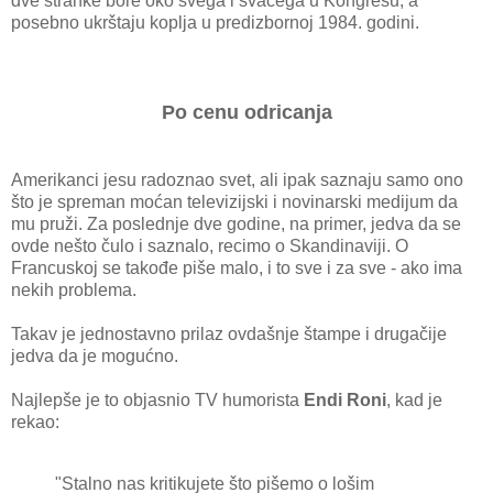
dve stranke bore oko svega i svačega u Kongresu, a
posebno ukrštaju koplja u predizbornoj 1984. godini.
Po cenu odricanja
Amerikanci jesu radoznao svet, ali ipak saznaju samo ono
što je spreman moćan televizijski i novinarski medijum da
mu pruži. Za poslednje dve godine, na primer, jedva da se
ovde nešto čulo i saznalo, recimo o Skandinaviji. O
Francuskoj se takođe piše malo, i to sve i za sve - ako ima
nekih problema.
Takav je jednostavno prilaz ovdašnje štampe i drugačije
jedva da je mogućno.
Najlepše je to objasnio TV humorista
Endi Roni
, kad je
rekao:
"Stalno nas kritikujete što pišemo o lošim