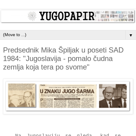
▼
Predsednik Mika Špiljak u poseti SAD
1984: "Jugoslavija - pomalo čudna
zemlja koja tera po svome"
Na Jugoslaviju se gleda, kad se