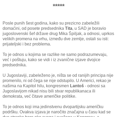
*****
Posle punih šest godina, kako su prezicno zabeležili
domaćini, od posete predsednika
Tita
, u SAD je boravio
jugoslovenski šef države drug Mika Špiljak, a odnosi, uprkos
velikih promena na vrhu, između dve zemlje, ostali su isti:
prijateljski i bez problema.
To je odnos u kojima se razlike ne samo podrazumevaju,
već i poštuju, kako se vidi i iz zvanične izjave dvojice
predsednika.
U Jugoslaviji, zabeleženo je, ništa se od ranijih principa nije
promenilo, ni od čega se nije odstupilo. U Americi, rekao je
našima na Kapitol hilu, kongresmen
Lantoš
- odnosi sa
Jugoslavijom nikad nisu bili stvar republikanaca ili
demokrata, već čitave američke politike.
To je odnos koji ima jedinstvenu dvopartijsku američku
podršku. Ovakva izjava je naročito značajna u času kad se