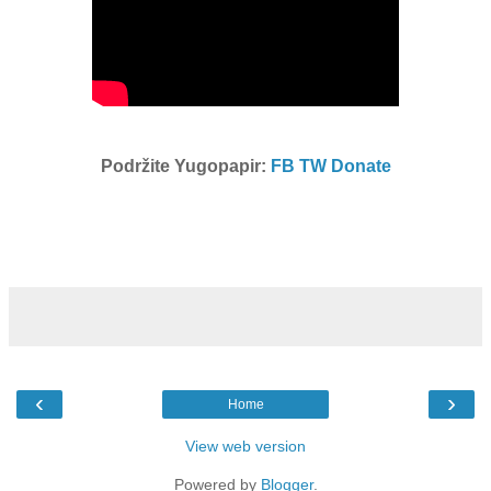
Podržite Yugopapir:
FB
TW
Donate
‹
›
Home
View web version
Powered by
Blogger
.