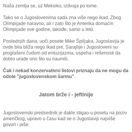
Naša zemlja se, uz Meksiko, izdvaja po tome.
Tako se o Jugoslovenima sada zna više nego ikad. Zbog
Olimpijade naravno, ali i zato što je Amerika domaćin
Olimpijade ove godine, takođe, samo u leto.
Poslednjih dana, uoči posete Mike Špiljaka, Jugoslavija je
ovde bila bliža nego ikad pre, Sarajlije i Jugosloveni su
proglašeni čudom od entuzijazma, uspeha i rešenosti da
dobro urade ono što su naumili.
Čak i nekad konzervativni listovi priznaju da ne mogu da
odole "jugoslovenskom šarmu".
Jatom brže i - jeftinije
Jugoslovenski predsednik je dakle stigao u posetu na poziv
američkog, upravo u času kad se o Jugoslaviji najviše
govori i piše.