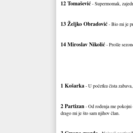
12 Tomašević
- Supermomak, zajedno
13 Željko Obradović
- Bio mi je p
14 Miroslav Nikolić
- Prošle sezon
1 Košarka
- U početku čista zabava, 
2 Partizan
- Od rođenja me pokojni ot
drago mi je što sam njihov član.
3 Crvena zvezda