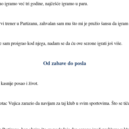
 igramo već tri godine, najčešće igramo u paru.
rvi trener u Partizanu, zahvalan sam mu što mi je pružio šansu da igr
e sam proigrao kod njega, nadam se da ću ove sezone igrati još više.
Od zabave do posla
kasnije posao i život.
ac Vujica zarazio da navijam za taj klub u svim sportovima. Što se tiče 