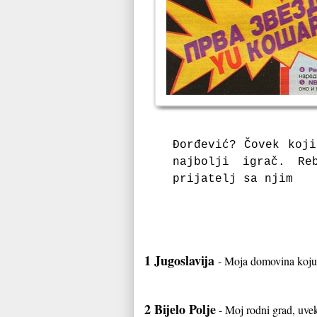
Đorđević? Čovek koji
najbolji igrač. Re
prijatelj sa njim
1 Jugoslavija
- Moja domovina koju
2 Bijelo Polje
- Moj rodni grad, uvek