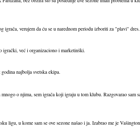
k Partizana, bez obzira što su poslednje dve sezone imali problema u k
og igrača, verujem da ću se u narednom periodu izboriti za "plavi" dres.
 igrački, već i organizaciono i marketinški.
 godina najbolja svetska ekipa.
mnogo o njima, sem igrača koji igraju u tom klubu. Razgovarao sam 
etsku ligu, u kome sam se ove sezone našao i ja. Izabrao me je Vašingto