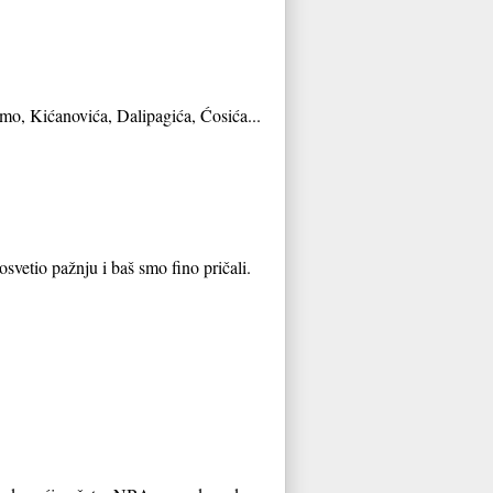
imo, Kićanovića, Dalipagića, Ćosića...
svetio pažnju i baš smo fino pričali.