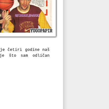
nje četiri godine naš
 je što sam odličan