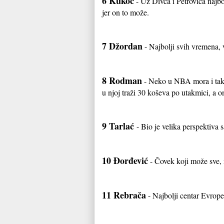
6 Kukoč
- Uz Divca i Petrovića najbol
jer on to može.
7 Džordan
- Najbolji svih vremena, 
8 Rodman
- Neko u NBA mora i tako 
u njoj traži 30 koševa po utakmici, a o
9 Tarlać
- Bio je velika perspektiva 
10 Đorđević
- Čovek koji može sve, n
11 Rebrača
- Najbolji centar Evrope.