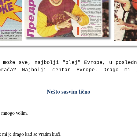
 može sve, najbolji "plej" Evrope, u posled
brača? Najbolji centar Evrope. Drago mi
Nešto sasvim lično
 mnogo volim.
 mi je drago kad se vratim kući.