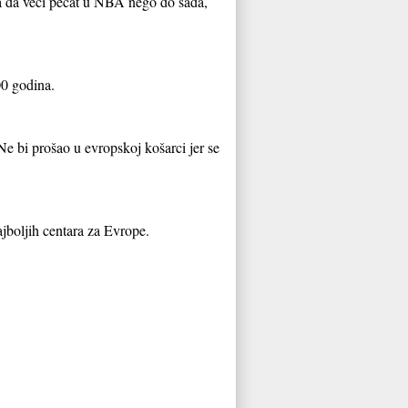
 da da veći pečat u NBA nego do sada,
00 godina.
e bi prošao u evropskoj košarci jer se
ajboljih centara za Evrope.