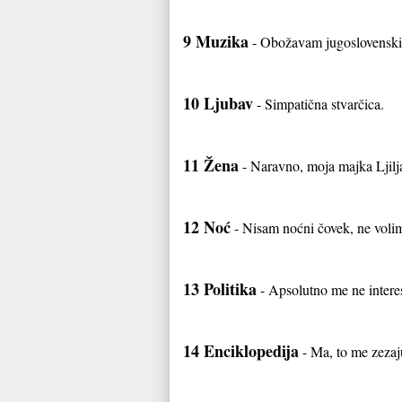
9 Muzika
- Obožavam jugoslovenski 
10 Ljubav
- Simpatična stvarčica.
11 Žena
- Naravno, moja majka Ljilja
12 Noć
- Nisam noćni čovek, ne vol
13 Politika
- Apsolutno me ne intere
14 Enciklopedija
- Ma, to me zezaju