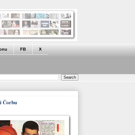
eonu
FB
X
 i Čorbu