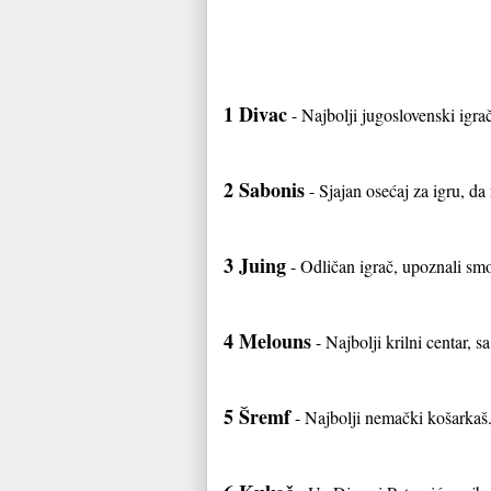
1 Divac
- Najbolji jugoslovenski igra
2 Sabonis
- Sjajan osećaj za igru, da
3 Juing
- Odličan igrač, upoznali smo 
4 Melouns
- Najbolji krilni centar,
5 Šremf
- Najbolji nemački košarkaš.