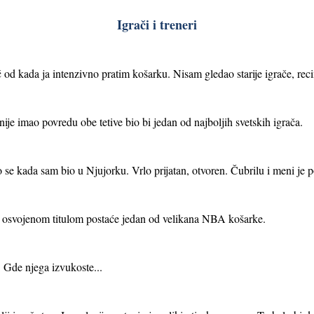
Igrači i treneri
č od kada ja intenzivno pratim košarku. Nisam gledao starije igrače, rec
 nije imao povredu obe tetive bio bi jedan od najboljih svetskih igrača.
se kada sam bio u Njujorku. Vrlo prijatan, otvoren. Čubrilu i meni je po
 sa osvojenom titulom postaće jedan od velikana NBA košarke.
 Gde njega izvukoste...