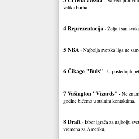
- Najveći protivni
velika borba.
4 Reprezentacija
- Želja i san svak
5 NBA
- Najbolja svetska liga ne samo
6 Čikago "Buls"
- U poslednjih pet
7 Vašington "Vizards"
- Ne znam 
godine bićemo u stalnim kontaktima.
8 Draft
- Izbor igrača za najbolju sv
vremena za Ameriku,