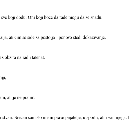
a sve koji dođu. Oni koji hoće da rade mogu da se snađu.
ja, ali čim se siđe sa postolja - ponovo sledi dokazivanje.
 obzira na rad i talenat.
iji,
m, ali je ne pratim.
 stvari. Srećan sam što imam prave prijatelje, u sportu, ali i van njega.