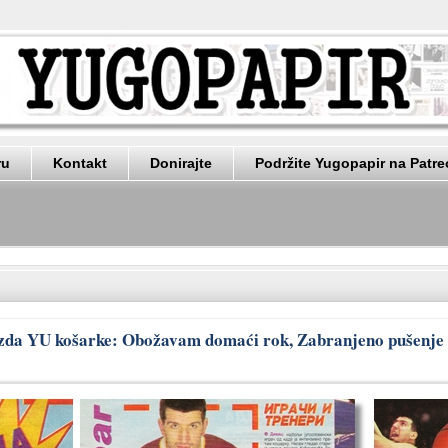
ru
Kontakt
Donirajte
Podržite Yugopapir na Patr
ezda YU košarke: Obožavam domaći rok, Zabranjeno pušenje