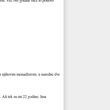
lubu. Već ove godine biće to ponovo
sa njihovim menadžerom, u naredne dve
n. Ali tek su mi 22 godine. Ima