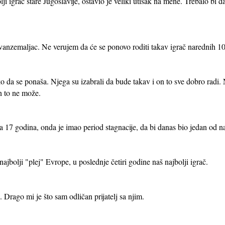
ji igrač stare Jugoslavije, ostavio je veliki utisak na mene. Trebalo bi
vanzemaljac. Ne verujem da će se ponovo roditi takav igrač narednih 1
da se ponaša. Njega su izabrali da bude takav i on to sve dobro radi. N
n to ne može.
sa 17 godina, onda je imao period stagnacije, da bi danas bio jedan od n
ajbolji "plej" Evrope, u poslednje četiri godine naš najbolji igrač.
 Drago mi je što sam odličan prijatelj sa njim.