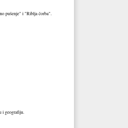
o pušenje" i "Riblja čorba".
u i geografiju.