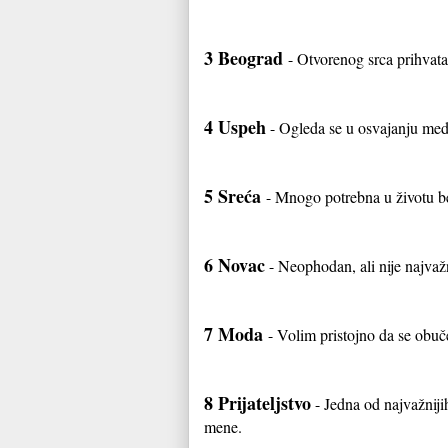
3 Beograd
- Otvorenog srca prihvat
4 Uspeh
- Ogleda se u osvajanju medal
5 Sreća
- Mnogo potrebna u životu bez
6 Novac
- Neophodan, ali nije najvažn
7 Moda
- Volim pristojno da se obuče
8 Prijateljstvo
- Jedna od najvažnijih
mene.