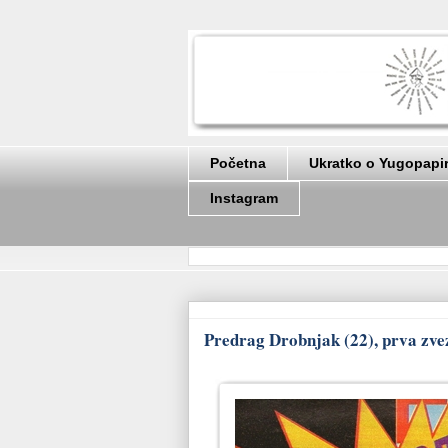
Početna
Ukratko o Yugopapi
Instagram
Predrag Drobnjak (22), prva zv