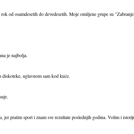
rok od osamdesetih do devedesetih. Moje omiljene grupe su "Zabranjen
na je najbolja.
im diskoteke, uglavnom sam kod kuće.
suje.
, jer pratim sport i znam sve rezultate poslednjih godina. Volim i istorij