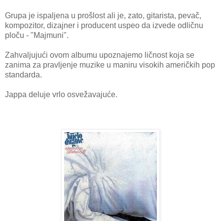
Grupa je ispaljena u prošlost ali je, zato, gitarista, pevač,
kompozitor, dizajner i producent uspeo da izvede odličnu
ploču - "Majmuni".
Zahvaljujući ovom albumu upoznajemo ličnost koja se
zanima za pravljenje muzike u maniru visokih američkih pop
standarda.
Jappa deluje vrlo osvežavajuće.