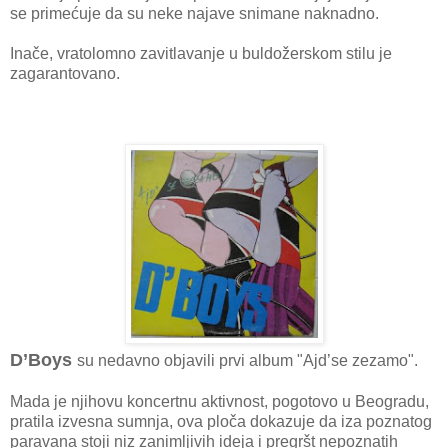
se primećuje da su neke najave snimane naknadno.
Inače, vratolomno zavitlavanje u buldožerskom stilu je
zagarantovano.
D’Boys
su nedavno objavili prvi album "Ajd’se zezamo".
Mada je njihovu koncertnu aktivnost, pogotovo u Beogradu,
pratila izvesna sumnja, ova ploča dokazuje da iza poznatog
paravana stoji niz zanimljivih ideja i pregršt nepoznatih