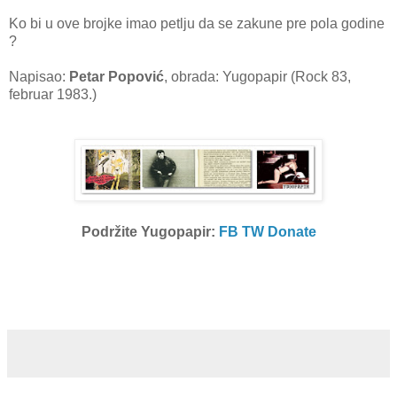
Ko bi u ove brojke imao petlju da se zakune pre pola godine
?
Napisao:
Petar Popović
, obrada: Yugopapir (Rock 83,
februar 1983.)
Podržite Yugopapir:
FB
TW
Donate