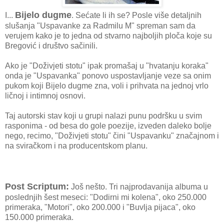
Bijelo dugme
I...
. Sećate li ih se? Posle više detaljnih
slušanja "Uspavanke za Radmilu M" spreman sam da
verujem kako je to jedna od stvarno najboljih ploča koje su
Bregović i društvo sačinili.
Ako je "Doživjeti stotu" ipak promašaj u "hvatanju koraka"
onda je "Uspavanka" ponovo uspostavljanje veze sa onim
pukom koji Bijelo dugme zna, voli i prihvata na jednoj vrlo
ličnoj i intimnoj osnovi.
Taj autorski stav koji u grupi nalazi punu podršku u svim
rasponima - od besa do gole poezije, izveden daleko bolje
nego, recimo, "Doživjeti stotu" čini "Uspavanku" značajnom i
na sviračkom i na producentskom planu.
Post Scriptum:
Još nešto. Tri najprodavanija albuma u
poslednjih šest meseci: "Dodirni mi kolena", oko 250.000
primeraka, "Motori", oko 200.000 i "Buvlja pijaca", oko
150.000 primeraka.