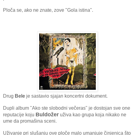
Ploča se, ako ne znate, zove "Gola istina".
Drug
Bele
je sastavio sjajan koncertni dokument.
Dupli album "Ako ste slobodni večeras" je dostojan sve one
Buldožer
reputacije koju
uživa kao grupa koja nikako ne
ume da promašina sceni.
Uživanje pri slušanju ove ploče malo umanjuje činjenica što