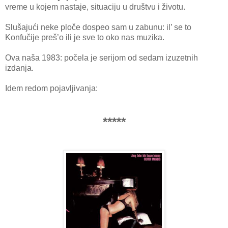
vreme u kojem nastaje, situaciju u društvu i životu.
Slušajući neke ploče dospeo sam u zabunu: il’ se to
Konfučije preš’o ili je sve to oko nas muzika.
Ova naša 1983: počela je serijom od sedam izuzetnih
izdanja.
Idem redom pojavljivanja:
*****