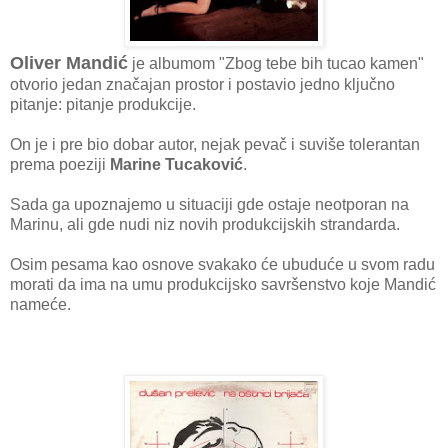
Oliver Mandić
je albumom "Zbog tebe bih tucao kamen"
otvorio jedan značajan prostor i postavio jedno ključno
pitanje: pitanje produkcije.
On je i pre bio dobar autor, nejak pevač i suviše tolerantan
prema poeziji
Marine Tucaković
.
Sada ga upoznajemo u situaciji gde ostaje neotporan na
Marinu, ali gde nudi niz novih produkcijskih strandarda.
Osim pesama kao osnove svakako će ubuduće u svom radu
morati da ima na umu produkcijsko savršenstvo koje Mandić
nameće.