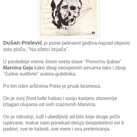
Dušan Prelević
je posle petnaest godina najzad objavio
solo ploču, "Na oštrici brijača".
U poslednje vreme širom sveta slave "Ponoćnu ljubav"
Marvina Geja
kako zbog neospornih pesama tako i zbog
"čudne sudbine" autora-gubitnika.
Po tim istim aršinima Prele je prvak kosmosa.
On je svoj život luđe habao i svoju karijeru otvorenije
izlagao olujama od svih izazovnih Marvina.
On je istinskiji, luđi i ubedljiviji od bilo koje druge priče
ispevane, makar nam ponekad deluju bespotrebno svi ti
padovi, sve te ludosti, sve mere i sva preterivanja.