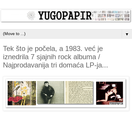
▼
Tek što je počela, a 1983. već je
iznedrila 7 sjajnih rock albuma /
Najprodavanija tri domaća LP-ja...