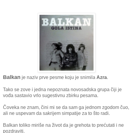
Balkan
je naziv prve pesme koju je snimila
Azra
.
Tako se zove i jedna nepoznata novosadska grupa čiji je
vođa sastavio vrlo sugestivnu zbirku pesama.
Čoveka ne znam, čini mi se da sam ga jednom zgodom čuo,
ali ne uspevam da sakrijem simpatije za to što radi.
Balkan toliko miriše na život da je grehota to prećutati i ne
pozdraviti.