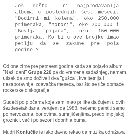
Još nešto. Tri najprodavanija
albuma u poslednjih šest meseci:
"Dodirni mi kolena", oko 250.000
primeraka, "Motori", oko 200.000 i
"Buvlja pijaca", oko 150.000
primeraka. Ko bi u ove brojke imao
petlju da se zakune pre pola
godine ?
Od one zime pre petnaest godina kada se pojavio album
"Naši dani"
Grupe 220
pa do vremena sadašnjeg, nemam
utisak da smo doživeli dva "gušća", kvalitetnija i
nezaboravnija izdavačka meseca, bar što se tiče domaće
rockerske diskografije.
Sudeći po pločama koje sam imao prilike da čujem u ovih
šezdesetak dana, verujem da 1983. nećemo pamtiti samo
po nervozama, bonovima, sumnjičenjima, predolimpijskoj
groznici, već i po sezoni dobrih albuma.
Mudri
Konfučije
je jako davno rekao da muzika odražava