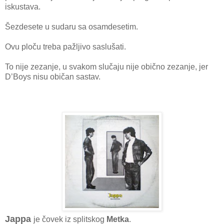
iskustava.
Šezdesete u sudaru sa osamdesetim.
Ovu ploču treba pažljivo saslušati.
To nije zezanje, u svakom slučaju nije obično zezanje, jer
D’Boys nisu običan sastav.
Jappa
je čovek iz splitskog
Metka
.