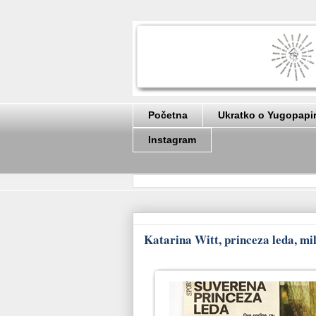
Početna
Ukratko o Yugopapi
Instagram
Katarina Witt, princeza leda, mil