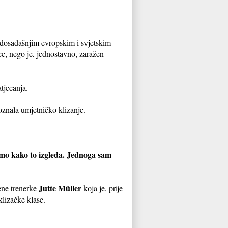
a dosadašnjim evropskim i svjetskim
ce, nego je, jednostavno, zaražen
tjecanja.
oznala umjetničko klizanje.
dimo kako to izgleda. Jednoga sam
Jutte Müller
ene trenerke
koja je, prije
klizačke klase.