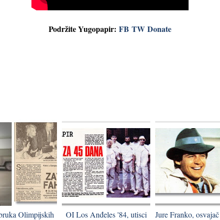
Podržite Yugopapir:
FB
TW
Donate
bruka Olimpijskih
OI Los Anđeles '84, utisci
Jure Franko, osvajač