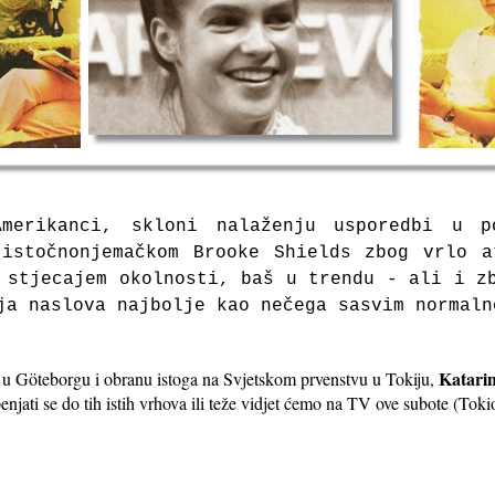
merikanci, skloni nalaženju usporedbi u po
 istočnonjemačkom Brooke Shields zbog vrlo a
 stjecajem okolnosti, baš u trendu - ali i z
ja naslova najbolje kao nečega sasvim normaln
Katari
 u Göteborgu i obranu istoga na Svjetskom prvenstvu u Tokiju,
i penjati se do tih istih vrhova ili teže vidjet ćemo na TV ove subote (T