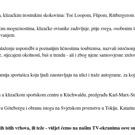
im, klizačkim trostrukim skokovima: Toe Loopom, Flipom, Rittbergero
im mogućnostima, klizačke ovisnike zadivljuje, prije svega, osobenim
javanjem.
alaženju usporedbi u poznatijim ličnostima šoubiznisa, nazvali istočn
e, stjecajem okolnosti, baš u trendu - ali i zbog njene samosvjesne zrelo
rnija sportašica koju ljudi zaustavljaju na ulici i traže autograme, za k
ina u klizačkom sportskom centru u Küchwaldu, predgrađu Karl-Marx-Stad
u Göteborgu i obranu istoga na Svjetskom prvenstvu u Tokiju, Katarina 
o tih istih vrhova, ili teže - vidjet ćemo na našim TV-ekranima osve s