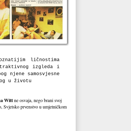
znatijim ličnostima
traktivnog izgleda i
bog njene samosvjesne
og u životu
na Witt
ne osvaja, nego brani svoj
okio, Svjetsko prvenstvo u umjetničkom