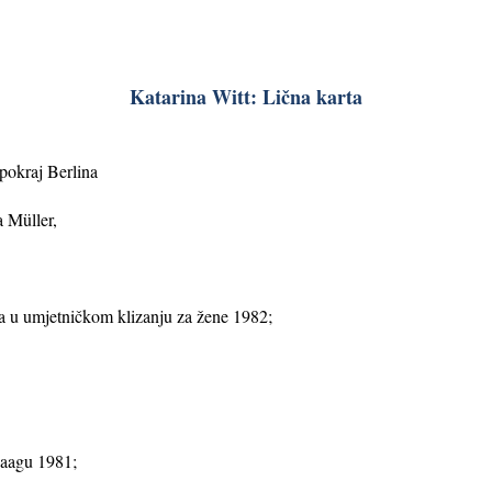
Katarina Witt: Lična karta
pokraj Berlina
ta Müller,
nja u umjetničkom klizanju za žene 1982;
Haagu 1981;