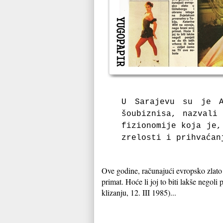
U Sarajevu su je A
šoubiznisa, nazvali
fizionomije koja je,
zrelosti i prihvaćan
Ove godine, računajući evropsko zlato
primat. Hoće li joj to biti lakše negol
klizanju, 12. III 1985)...