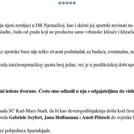
*****
ju njeni zemljaci u DR Njemačkoj, kao i skloni joj sportski novinari n
Stadtu, čudu od grada koji ne producira samo vrhunske klizače i klizači
oke sportske baze nije teško stvarati podmladak za buduća, eventualna, na
ezda istočnonjemačkog sporta broj jedan, već je u predškolskoj dobi up
zini ledene dvorane. Često smo odlazili u nju s odgajateljima da vi
 nada SC Karl-Marx-Stadt, da bi kao devetogodišnjakinja došla kod čuv
Gabriele Seyfert, Jana Hoffmanna
Anett Pötzsch
ovela
i
do svjetske 
već pobjednica Spartakijade.