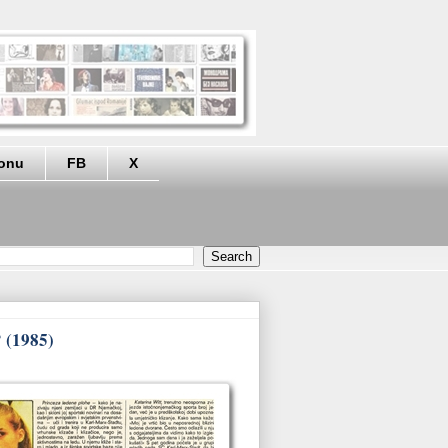
eonu
FB
X
? (1985)