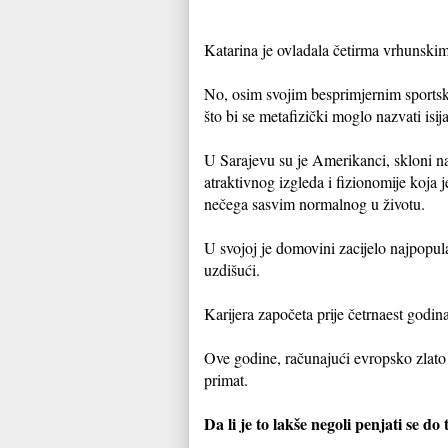
Katarina je ovladala četirma vrhunsk
No, osim svojim besprimjernim sportsk
što bi se metafizički moglo nazvati isi
U Sarajevu su je Amerikanci, skloni n
atraktivnog izgleda i fizionomije koja j
nečega sasvim normalnog u životu.
U svojoj je domovini zacijelo najpopula
uzdišući.
Karijera započeta prije četrnaest god
Ove godine, računajući evropsko zlato 
primat.
Da li je to lakše negoli penjati se d