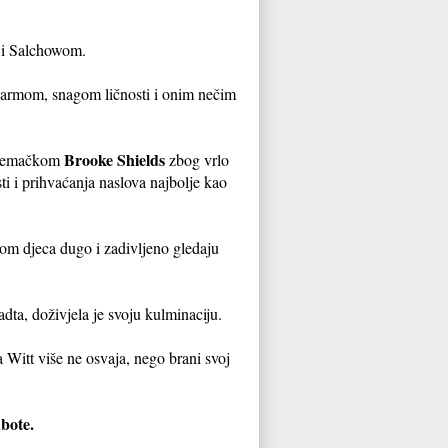
m i Salchowom.
 šarmom, snagom ličnosti i onim nečim
Brooke Shields
onjemačkom
zbog vrlo
sti i prihvaćanja naslova najbolje kao
ojom djeca dugo i zadivljeno gledaju
ta, doživjela je svoju kulminaciju.
Witt više ne osvaja, nego brani svoj
ubote.