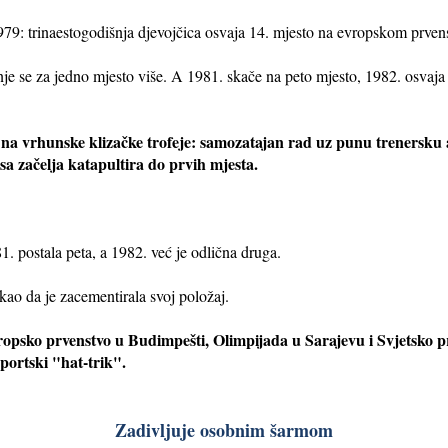
979: trinaestogodišnja djevojčica osvaja 14. mjesto na evropskom prve
je se za jedno mjesto više. A 1981. skače na peto mjesto, 1982. osvaja
ju na vrhunske klizačke trofeje: samozatajan rad uz punu trenersku
sa začelja katapultira do prvih mjesta.
81. postala peta, a 1982. već je odlična druga.
kao da je zacementirala svoj položaj.
opsko prvenstvo u Budimpešti, Olimpijada u Sarajevu i Svjetsko prv
sportski "hat-trik".
Zadivljuje osobnim šarmom