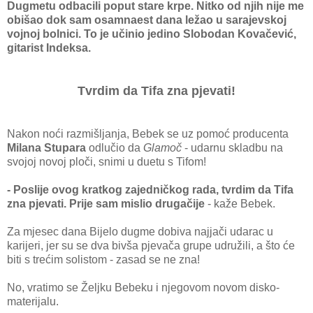
Dugmetu odbacili poput stare krpe. Nitko od njih nije me
obišao dok sam osamnaest dana ležao u sarajevskoj
vojnoj bolnici. To je učinio jedino Slobodan Kovačević,
gitarist Indeksa.
Tvrdim da Tifa zna pjevati!
Nakon noći razmišljanja, Bebek se uz pomoć producenta
Milana Stupara
odlučio da
Glamoč
- udarnu skladbu na
svojoj novoj ploči, snimi u duetu s Tifom!
- Poslije ovog kratkog zajedničkog rada, tvrdim da Tifa
zna pjevati. Prije sam mislio drugačije
- kaže Bebek.
Za mjesec dana Bijelo dugme dobiva najjači udarac u
karijeri, jer su se dva bivša pjevača grupe udružili, a što će
biti s trećim solistom - zasad se ne zna!
No, vratimo se Željku Bebeku i njegovom novom disko-
materijalu.