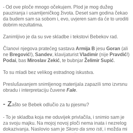
- Od ove ploče mnogo očekujem. Plod je mog dužeg
pauziranja i usamljeničkog života. Deset sam godina čekao
da budem sam sa sobom i, evo, uvjeren sam da će to uroditi
dobrim rezultatima.
Zanimljivo je da su sve skladbe i tekstovi Bebekov rad.
Članovi njegova pratećeg sastava
Armija B
jesu
Goran
(ali
ne
Bregović
!),
Sandev
, klavijaturist
Vladimir
(nije
Pravdić
!)
Podai
, bas
Miroslav Zekić
, te bubnjar
Želimir Supić
.
To su mladi bez velikog estradnog iskustva.
Preslušavanjem snimljenog materijala zapazili smo izvrsnu
obradu i interpretaciju čuvene
Fale
.
- Z
ašto se Bebek odlučio za tu pjesmu?
- To je skladba koja me oduvijek privlačila, i snimio sam je
za svoju majku. Na mojoj novoj ploči nema inata i nezrelog
dokazivanja. Naslovio sam je
Skoro da smo isti
, i možda mi