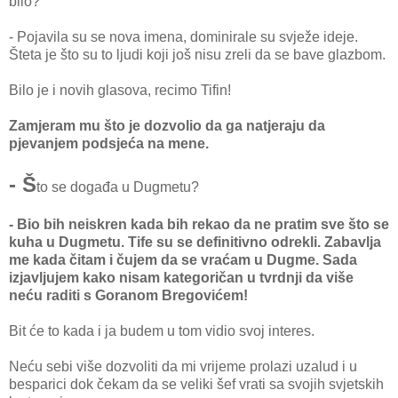
bilo?
- Pojavila su se nova imena, dominirale su svježe ideje.
Šteta je što su to ljudi koji još nisu zreli da se bave glazbom.
Bilo je i novih glasova, recimo Tifin!
Zamjeram mu što je dozvolio da ga natjeraju da
pjevanjem podsjeća na mene.
- Š
to se događa u Dugmetu?
- Bio bih neiskren kada bih rekao da ne pratim sve što se
kuha u Dugmetu. Tife su se definitivno odrekli. Zabavlja
me kada čitam i čujem da se vraćam u Dugme. Sada
izjavljujem kako nisam kategoričan u tvrdnji da više
neću raditi s Goranom Bregovićem!
Bit će to kada i ja budem u tom vidio svoj interes.
Neću sebi više dozvoliti da mi vrijeme prolazi uzalud i u
besparici dok čekam da se veliki šef vrati sa svojih svjetskih