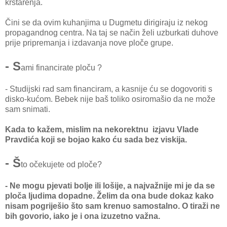
krstarenja.
Čini se da ovim kuhanjima u Dugmetu dirigiraju iz nekog
propagandnog centra. Na taj se način želi uzburkati duhove
prije pripremanja i izdavanja nove ploče grupe.
- S
ami financirate ploču ?
- Studijski rad sam financiram, a kasnije ću se dogovoriti s
disko-kućom. Bebek nije baš toliko osiromašio da ne može
sam snimati.
Kada to kažem, mislim na nekorektnu izjavu Vlade
Pravdića koji se bojao kako ću sada bez viskija.
- Š
to očekujete od ploče?
- Ne mogu pjevati bolje ili lošije, a najvažnije mi je da se
ploča ljudima dopadne. Želim da ona bude dokaz kako
nisam pogriješio što sam krenuo samostalno. O tiraži ne
bih govorio, iako je i ona izuzetno važna.