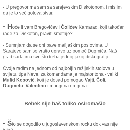
- U pregovorima sam sa sarajevskim Diskotonom, i mislim
da je to već gotova stvar.
- H
oće li vam Bregovićev i
Čolićev
Kamarad, koji također
rade za Diskoton, praviti smetnje?
- Sumnjam da se oni bave mafijaškim poslovima. U
Sarajevo sam se vratio upravo uz pomoć Dugmića. Naš
grad sada ima sve što treba jednoj jakoj diskografiji.
Ovdje radim na jednom od najboljih režijskih stolova u
svijetu, tipa Neve, za komandama je majstor tona - veliki
Mufid Kosović
, koji je dosad pomogao
Vajti, Čoli,
Dugmetu, Valentinu
i mnogima drugima.
Bebek nije baš toliko osiromašio
- Š
to se dogodilo u jugoslavenskom rocku dok vas nije