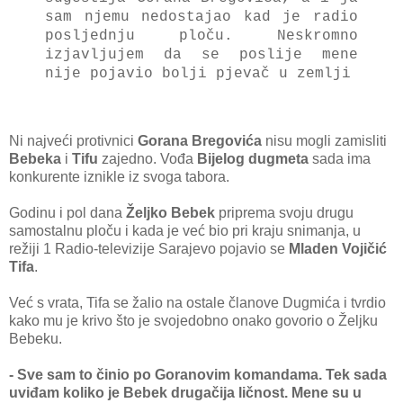
sam njemu nedostajao kad je radio
posljednju ploču. Neskromno
izjavljujem da se poslije mene
nije pojavio bolji pjevač u zemlji
Ni najveći protivnici
Gorana Bregovića
nisu mogli zamisliti
Bebeka
i
Tifu
zajedno. Vođa
Bijelog dugmeta
sada ima
konkurente iznikle iz svoga tabora.
Godinu i pol dana
Željko Bebek
priprema svoju drugu
samostalnu ploču i kada je već bio pri kraju snimanja, u
režiji 1 Radio-televizije Sarajevo pojavio se
Mladen Vojičić
Tifa
.
Već s vrata, Tifa se žalio na ostale članove Dugmića i tvrdio
kako mu je krivo što je svojedobno onako govorio o Željku
Bebeku.
- Sve sam to činio po Goranovim komandama. Tek sada
uviđam koliko je Bebek drugačija ličnost. Mene su u