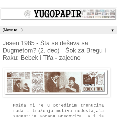
▼
Jesen 1985 - Šta se dešava sa
Dugmetom? (2. deo) - Šok za Bregu i
Raku: Bebek i Tifa - zajedno
Možda mi je u pojedinim trenucima
rada i traženja motiva nedostajala
sugestija Gorana Bregovića, a i ja