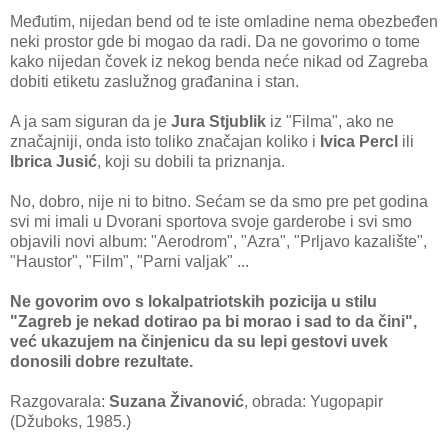
Međutim, nijedan bend od te iste omladine nema obezbeđen
neki prostor gde bi mogao da radi. Da ne govorimo o tome
kako nijedan čovek iz nekog benda neće nikad od Zagreba
dobiti etiketu zaslužnog građanina i stan.
A ja sam siguran da je
Jura Stjublik
iz "Filma", ako ne
značajniji, onda isto toliko značajan koliko i
Ivica Percl
ili
Ibrica Jusić
, koji su dobili ta priznanja.
No, dobro, nije ni to bitno. Sećam se da smo pre pet godina
svi mi imali u Dvorani sportova svoje garderobe i svi smo
objavili novi album: "Aerodrom", "Azra", "Prljavo kazalište",
"Haustor", "Film", "Parni valjak" ...
Ne govorim ovo s lokalpatriotskih pozicija u stilu
"Zagreb je nekad dotirao pa bi morao i sad to da čini",
već ukazujem na činjenicu da su lepi gestovi uvek
donosili dobre rezultate.
Razgovarala:
Suzana Živanović
, obrada: Yugopapir
(Džuboks, 1985.)