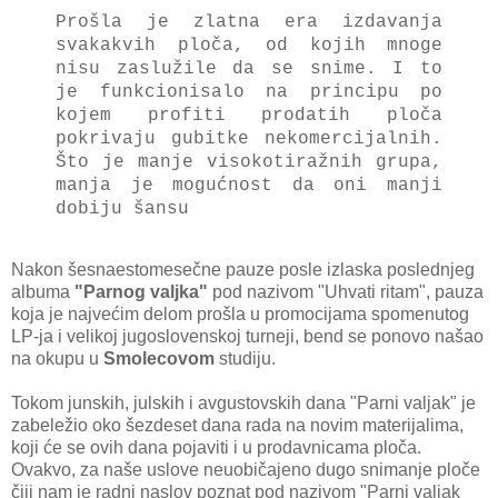
Prošla je zlatna era izdavanja
svakakvih ploča, od kojih mnoge
nisu zaslužile da se snime. I to
je funkcionisalo na principu po
kojem profiti prodatih ploča
pokrivaju gubitke nekomercijalnih.
Što je manje visokotiražnih grupa,
manja je mogućnost da oni manji
dobiju šansu
Nakon šesnaestomesečne pauze posle izlaska poslednjeg
albuma
"Parnog valjka"
pod nazivom "Uhvati ritam", pauza
koja je najvećim delom prošla u promocijama spomenutog
LP-ja i velikoj jugoslovenskoj turneji, bend se ponovo našao
na okupu u
Smolecovom
studiju.
Tokom junskih, julskih i avgustovskih dana "Parni valjak" je
zabeležio oko šezdeset dana rada na novim materijalima,
koji će se ovih dana pojaviti i u prodavnicama ploča.
Ovakvo, za naše uslove neuobičajeno dugo snimanje ploče
čiji nam je radni naslov poznat pod nazivom "Parni valjak