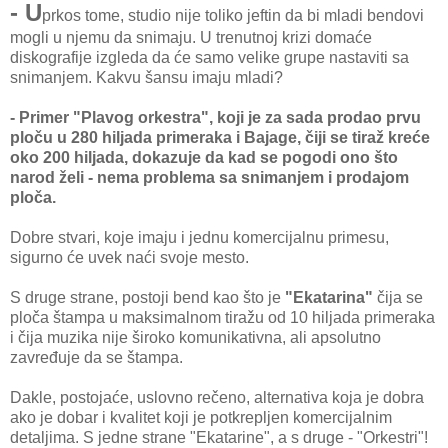
- U
prkos tome, studio nije toliko jeftin da bi mladi bendovi
mogli u njemu da snimaju. U trenutnoj krizi domaće
diskografije izgleda da će samo velike grupe nastaviti sa
snimanjem. Kakvu šansu imaju mladi?
- Primer "Plavog orkestra", koji je za sada prodao prvu
ploču u 280 hiljada primeraka i Bajage, čiji se tiraž kreće
oko 200 hiljada, dokazuje da kad se pogodi ono što
narod želi - nema problema sa snimanjem i prodajom
ploča.
Dobre stvari, koje imaju i jednu komercijalnu primesu,
sigurno će uvek naći svoje mesto.
S druge strane, postoji bend kao što je
"Ekatarina"
čija se
ploča štampa u maksimalnom tiražu od 10 hiljada primeraka
i čija muzika nije široko komunikativna, ali apsolutno
zavređuje da se štampa.
Dakle, postojaće, uslovno rečeno, alternativa koja je dobra
ako je dobar i kvalitet koji je potkrepljen komercijalnim
detaljima. S jedne strane "Ekatarine", a s druge - "Orkestri"!