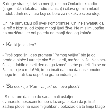
S druge strane, krivi su mediji, recimo Omladinski radio
(zagrebačka lokalna radio-stanica) i čitava gomila mladih i
nadobudnih novinara koji se bore za nekakve svoje ideje.
Oni ne prihvataju još uvek kompromise. Oni ne shvataju da
je reč o biznisu od kojeg mnogi ljudi žive. Ne mislim uopšte
na muzičare, jer oni pojedu najmanji deo tog kolača.
- K
oliki je taj deo?
- Prošlogodišnji deo prometa "Parnog valjka" bio je od
prodaje ploče i turneje oko 5 milijardi, možda i više. Nas pet-
šest je dobilo deseti deo da ga između sebe podeli. Ja se ne
žalim, to je u redu! Ali, treba imati na umu da nas komotno
mogu tretirati kao uspešnu granu industrije.
- Š
ta očekuje "Parni valjak" od nove ploče?
- S obzirom da smo do sada imali ustaljeni
dvanaestomesečeni tempo izlaženja ploče i da je tiraž
zadnje ploče na našem grafikonu pokazao da ta linija blago