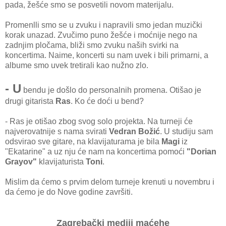
pada, žešće smo se posvetili novom materijalu.
Promenlli smo se u zvuku i napravili smo jedan muzički
korak unazad. Zvučimo puno žešće i moćnije nego na
zadnjim pločama, bliži smo zvuku naših svirki na
koncertima. Naime, koncerti su nam uvek i bili primarni, a
albume smo uvek tretirali kao nužno zlo.
- U
bendu je došlo do personalnih promena. Otišao je
drugi gitarista
Ras
. Ko će doći u bend?
- Ras je otišao zbog svog solo projekta. Na turneji će
najverovatnije s nama svirati
Vedran Božić
. U studiju sam
odsvirao sve gitare, na klavijaturama je bila
Magi
iz
"Ekatarine" a uz nju će nam na koncertima pomoći
"Dorian
Grayov"
klavijaturista
Toni
.
Mislim da ćemo s prvim delom turneje krenuti u novembru i
da ćemo je do Nove godine završiti.
Zagrebački mediji maćehe