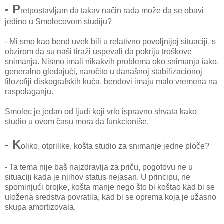
- P
retpostavljam da takav način rada može da se obavi
jedino u Smolecovom studiju?
- Mi smo kao bend uvek bili u relativno povoljnijoj situaciji, s
obzirom da su naši tiraži uspevali da pokriju troškove
snimanja. Nismo imali nikakvih problema oko snimanja iako,
generalno gledajući, naročito u današnoj stabilizacionoj
filozofiji diskografskih kuća, bendovi imaju malo vremena na
raspolaganju.
Smolec je jedan od ljudi koji vrlo ispravno shvata kako
studio u ovom času mora da funkcioniše.
- K
oliko, otprilike, košta studio za snimanje jedne ploče?
- Ta tema nije baš najzdravija za priču, pogotovu ne u
situaciji kada je njihov status nejasan. U principu, ne
spominjući brojke, košta manje nego što bi koštao kad bi se
uložena sredstva povratila, kad bi se oprema koja je užasno
skupa amortizovala.