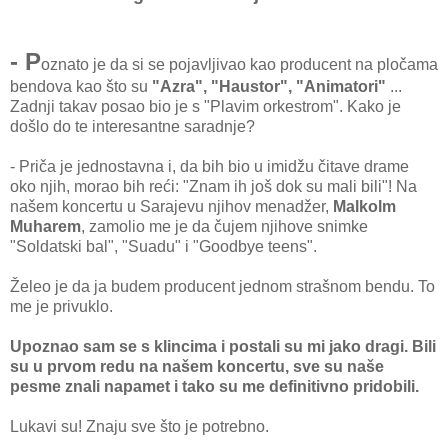
- P
oznato je da si se pojavljivao kao producent na pločama
bendova kao što su
"Azra", "Haustor", "Animatori"
...
Zadnji takav posao bio je s "Plavim orkestrom". Kako je
došlo do te interesantne saradnje?
- Priča je jednostavna i, da bih bio u imidžu čitave drame
oko njih, morao bih reći: "Znam ih još dok su mali bili"! Na
našem koncertu u Sarajevu njihov menadžer,
Malkolm
Muharem
, zamolio me je da čujem njihove snimke
"Soldatski bal", "Suadu" i "Goodbye teens".
Želeo je da ja budem producent jednom strašnom bendu. To
me je privuklo.
Upoznao sam se s klincima i postali su mi jako dragi. Bili
su u prvom redu na našem koncertu, sve su naše
pesme znali napamet i tako su me definitivno pridobili.
Lukavi su! Znaju sve što je potrebno.