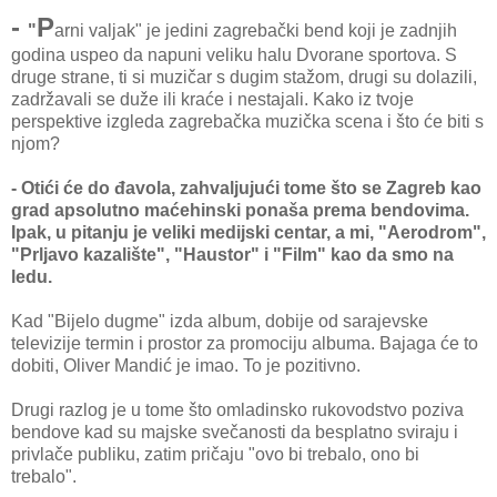
-
P
"
arni valjak" je jedini zagrebački bend koji je zadnjih
godina uspeo da napuni veliku halu Dvorane sportova. S
druge strane, ti si muzičar s dugim stažom, drugi su dolazili,
zadržavali se duže ili kraće i nestajali. Kako iz tvoje
perspektive izgleda zagrebačka muzička scena i što će biti s
njom?
- Otići će do đavola, zahvaljujući tome što se Zagreb kao
grad apsolutno maćehinski ponaša prema bendovima.
Ipak, u pitanju je veliki medijski centar, a mi, "Aerodrom",
"Prljavo kazalište", "Haustor" i "Film" kao da smo na
ledu.
Kad "Bijelo dugme" izda album, dobije od sarajevske
televizije termin i prostor za promociju albuma. Bajaga će to
dobiti, Oliver Mandić je imao. To je pozitivno.
Drugi razlog je u tome što omladinsko rukovodstvo poziva
bendove kad su majske svečanosti da besplatno sviraju i
privlače publiku, zatim pričaju "ovo bi trebalo, ono bi
trebalo".