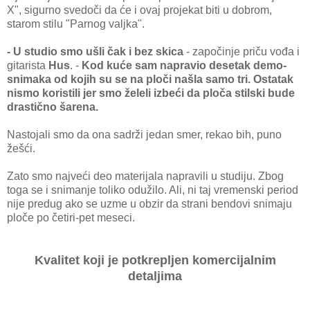
X", sigurno svedoči da će i ovaj projekat biti u dobrom,
starom stilu "Parnog valjka".
- U studio smo ušli čak i bez skica
- započinje priču vođa i
gitarista
Hus
. -
Kod kuće sam napravio desetak demo-
snimaka od kojih su se na ploči našla samo tri. Ostatak
nismo koristili jer smo želeli izbeći da ploča stilski bude
drastično šarena.
Nastojali smo da ona sadrži jedan smer, rekao bih, puno
žešći.
Zato smo najveći deo materijala napravili u studiju. Zbog
toga se i snimanje toliko odužilo. Ali, ni taj vremenski period
nije predug ako se uzme u obzir da strani bendovi snimaju
ploče po četiri-pet meseci.
Kvalitet koji je potkrepljen komercijalnim
detaljima