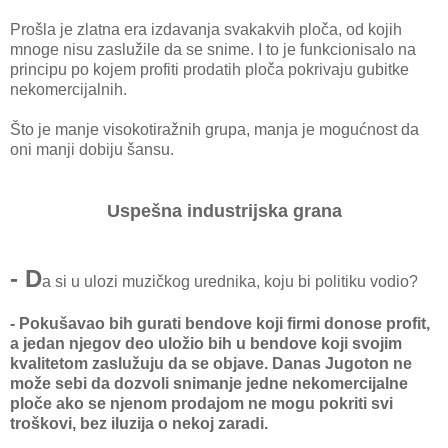
Prošla je zlatna era izdavanja svakakvih ploča, od kojih
mnoge nisu zaslužile da se snime. I to je funkcionisalo na
principu po kojem profiti prodatih ploča pokrivaju gubitke
nekomercijalnih.
Što je manje visokotiražnih grupa, manja je mogućnost da
oni manji dobiju šansu.
Uspešna industrijska grana
- D
a si u ulozi muzičkog urednika, koju bi politiku vodio?
- Pokušavao bih gurati bendove koji firmi donose profit,
a jedan njegov deo uložio bih u bendove koji svojim
kvalitetom zaslužuju da se objave. Danas Jugoton ne
može sebi da dozvoli snimanje jedne nekomercijalne
ploče ako se njenom prodajom ne mogu pokriti svi
troškovi, bez iluzija o nekoj zaradi.