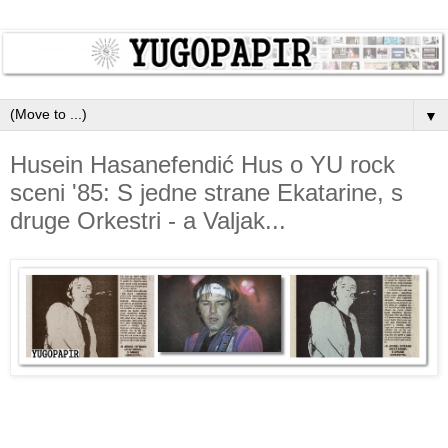
▼
Husein Hasanefendić Hus o YU rock
sceni '85: S jedne strane Ekatarine, s
druge Orkestri - a Valjak...